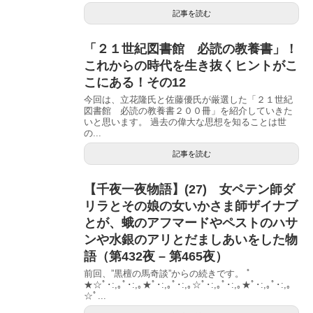
記事を読む
「２１世紀図書館 必読の教養書」！
これからの時代を生き抜くヒントがこ
こにある！その12
今回は、立花隆氏と佐藤優氏が厳選した「２１世紀
図書館 必読の教養書２００冊」を紹介していきた
いと思います。 過去の偉大な思想を知ることは世
の...
記事を読む
【千夜一夜物語】(27) 女ペテン師ダ
リラとその娘の女いかさま師ザイナブ
とが、蛾のアフマードやペストのハサ
ンや水銀のアリとだましあいをした物
語（第432夜 – 第465夜）
前回、”黒檀の馬奇談”からの続きです。 ﾟ
★☆ﾟ･:,｡ﾟ･:,｡★ﾟ･:,｡ﾟ･:,｡☆ﾟ･:,｡ﾟ･:,｡★ﾟ･:,｡ﾟ･:,｡
☆ﾟ...