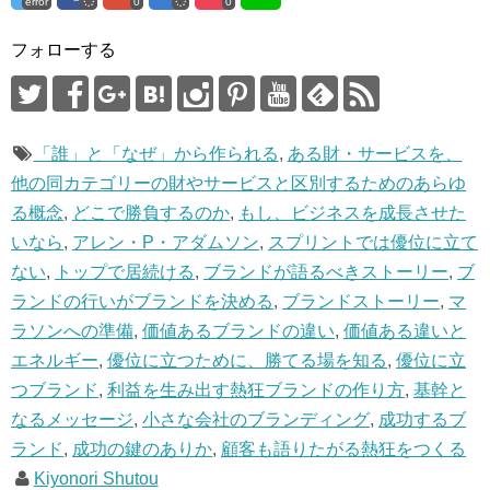
で
に
error
0
0
共
は
有
ク
(
リ
フォローする
新
ッ
し
ク
い
し
ウ
て
ィ
く
ン
だ
ド
さ
ウ
い
「誰」と「なぜ」から作られる
,
ある財・サービスを、
で
(
開
新
他の同カテゴリーの財やサービスと区別するためのあらゆ
き
し
ま
い
る概念
,
どこで勝負するのか
,
もし、ビジネスを成長させた
す
ウ
)
ィ
ン
いなら
,
アレン・P・アダムソン
,
スプリントでは優位に立て
ド
ウ
ない
,
トップで居続ける
,
ブランドが語るべきストーリー
,
ブ
で
開
ランドの行いがブランドを決める
,
ブランドストーリー
,
マ
き
ま
ラソンへの準備
,
価値あるブランドの違い
,
価値ある違いと
す
)
エネルギー
,
優位に立つために、勝てる場を知る
,
優位に立
つブランド
,
利益を生み出す熱狂ブランドの作り方
,
基幹と
なるメッセージ
,
小さな会社のブランディング
,
成功するブ
ランド
,
成功の鍵のありか
,
顧客も語りたがる熱狂をつくる
Kiyonori Shutou