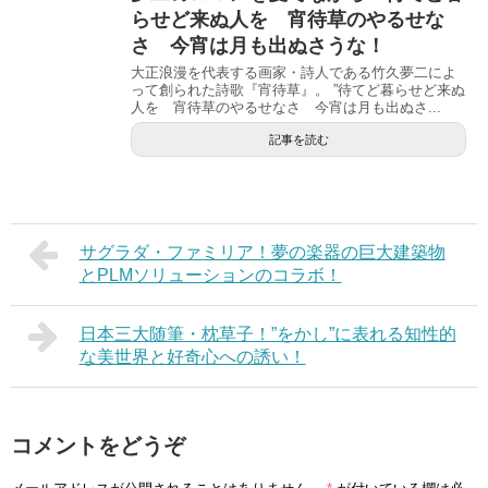
らせど来ぬ人を 宵待草のやるせな
さ 今宵は月も出ぬさうな！
大正浪漫を代表する画家・詩人である竹久夢二によ
って創られた詩歌『宵待草』。 ”待てど暮らせど来ぬ
人を 宵待草のやるせなさ 今宵は月も出ぬさ...
記事を読む
サグラダ・ファミリア！夢の楽器の巨大建築物
とPLMソリューションのコラボ！
日本三大随筆・枕草子！”をかし”に表れる知性的
な美世界と好奇心への誘い！
コメントをどうぞ