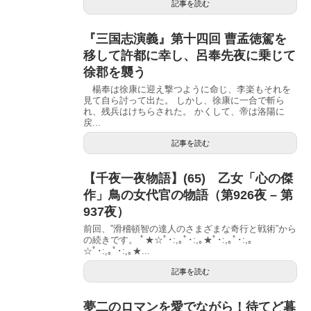
記事を読む
『三国志演義』第十四回 曹孟徳駕を
移して許都に幸し、呂奉先夜に乗じて
徐郡を襲う
楊奉は徐康に迎え撃つように命じ、李楽もそれを
見て自ら討って出た。 しかし、徐康に一合で斬ら
れ、残兵はけちらされた。 かくして、帝は洛陽に
戻...
記事を読む
【千夜一夜物語】(65) 乙女「心の傑
作」鳥の女代官の物語（第926夜 – 第
937夜）
前回、”滑稽頓智の達人のさまざまな奇行と戦術”から
の続きです。 ﾟ★☆ﾟ･:,｡ﾟ･:,｡★ﾟ･:,｡ﾟ･:,｡
☆ﾟ･:,｡ﾟ･:,｡★...
記事を読む
夢二のロマンを愛でながら！待てど暮