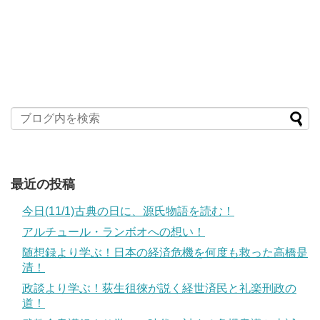
最近の投稿
今日(11/1)古典の日に、源氏物語を読む！
アルチュール・ランボオへの想い！
随想録より学ぶ！日本の経済危機を何度も救った高橋是
清！
政談より学ぶ！荻生徂徠が説く経世済民と礼楽刑政の
道！