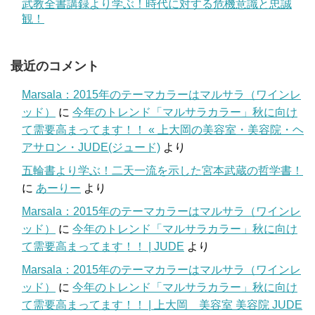
武教全書講録より学ぶ！時代に対する危機意識と忠誠
観！
最近のコメント
Marsala：2015年のテーマカラーはマルサラ（ワインレ
ッド）
に
今年のトレンド「マルサラカラー」秋に向け
て需要高まってます！！ « 上大岡の美容室・美容院・ヘ
アサロン・JUDE(ジュード)
より
五輪書より学ぶ！二天一流を示した宮本武蔵の哲学書！
に
あーりー
より
Marsala：2015年のテーマカラーはマルサラ（ワインレ
ッド）
に
今年のトレンド「マルサラカラー」秋に向け
て需要高まってます！！ | JUDE
より
Marsala：2015年のテーマカラーはマルサラ（ワインレ
ッド）
に
今年のトレンド「マルサラカラー」秋に向け
て需要高まってます！！ | 上大岡 美容室 美容院 JUDE