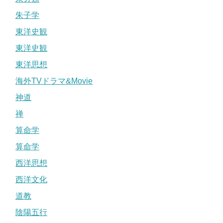
朱子学
東洋史観
東洋史観
東洋思想
海外TVドラマ&Movie
神道
禅
算命学
算命学
西洋思想
西洋文化
道教
陰陽五行