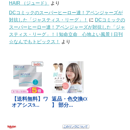
HAIR （ジュード）
より
DCコミックのスーパーヒーロー達！アベンジャーズが
対抗した「ジャスティス・リーグ」！
に
DCコミックの
スーパーヒーロー達！アベンジャーズが対抗した「ジャ
スティス・リーグ」！ | 知命立命 心地よい風景 | 日刊
☆なんでもトピックス！
より