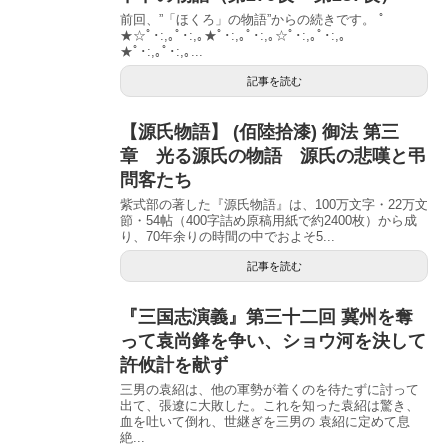
前回、”「ほくろ」の物語”からの続きです。 ﾟ
★☆ﾟ･:,｡ﾟ･:,｡★ﾟ･:,｡ﾟ･:,｡☆ﾟ･:,｡ﾟ･:,｡
★ﾟ･:,｡ﾟ･:,｡...
記事を読む
【源氏物語】 (佰陸拾漆) 御法 第三
章 光る源氏の物語 源氏の悲嘆と弔
問客たち
紫式部の著した『源氏物語』は、100万文字・22万文
節・54帖（400字詰め原稿用紙で約2400枚）から成
り、70年余りの時間の中でおよそ5...
記事を読む
『三国志演義』第三十二回 冀州を奪
って袁尚鋒を争い、ショウ河を決して
許攸計を献ず
三男の袁紹は、他の軍勢が着くのを待たずに討って
出て、張遼に大敗した。これを知った袁紹は驚き、
血を吐いて倒れ、世継ぎを三男の 袁紹に定めて息
絶...