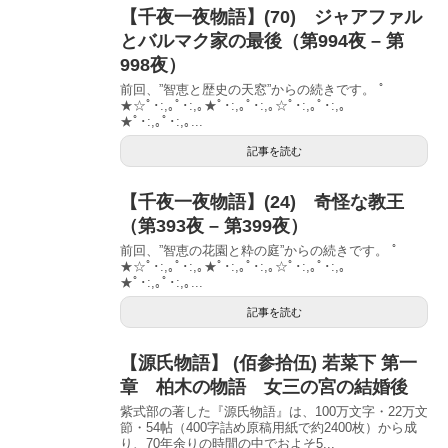
【千夜一夜物語】(70) ジャアファル
とバルマク家の最後（第994夜 – 第
998夜）
前回、”智恵と歴史の天窓”からの続きです。 ﾟ
★☆ﾟ･:,｡ﾟ･:,｡★ﾟ･:,｡ﾟ･:,｡☆ﾟ･:,｡ﾟ･:,｡
★ﾟ･:,｡ﾟ･:,｡...
記事を読む
【千夜一夜物語】(24) 奇怪な教王
（第393夜 – 第399夜）
前回、”智恵の花園と粋の庭”からの続きです。 ﾟ
★☆ﾟ･:,｡ﾟ･:,｡★ﾟ･:,｡ﾟ･:,｡☆ﾟ･:,｡ﾟ･:,｡
★ﾟ･:,｡ﾟ･:,｡...
記事を読む
【源氏物語】 (佰参拾伍) 若菜下 第一
章 柏木の物語 女三の宮の結婚後
紫式部の著した『源氏物語』は、100万文字・22万文
節・54帖（400字詰め原稿用紙で約2400枚）から成
り、70年余りの時間の中でおよそ5...