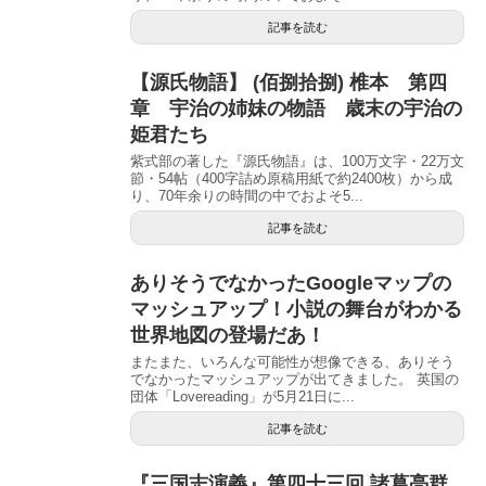
記事を読む
【源氏物語】 (佰捌拾捌) 椎本 第四
章 宇治の姉妹の物語 歳末の宇治の
姫君たち
紫式部の著した『源氏物語』は、100万文字・22万文
節・54帖（400字詰め原稿用紙で約2400枚）から成
り、70年余りの時間の中でおよそ5...
記事を読む
ありそうでなかったGoogleマップの
マッシュアップ！小説の舞台がわかる
世界地図の登場だあ！
またまた、いろんな可能性が想像できる、ありそう
でなかったマッシュアップが出てきました。 英国の
団体「Lovereading」が5月21日に...
記事を読む
『三国志演義』第四十三回 諸葛亮群