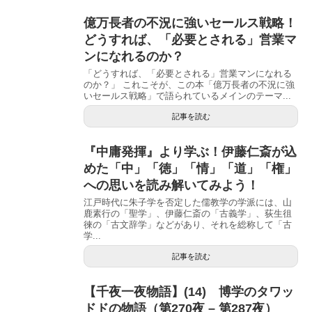
億万長者の不況に強いセールス戦略！
どうすれば、「必要とされる」営業マ
ンになれるのか？
「どうすれば、「必要とされる」営業マンになれる
のか？」 これこそが、この本「億万長者の不況に強
いセールス戦略」で語られているメインのテーマ...
記事を読む
『中庸発揮』より学ぶ！伊藤仁斎が込
めた「中」「徳」「情」「道」「権」
への思いを読み解いてみよう！
江戸時代に朱子学を否定した儒教学の学派には、山
鹿素行の「聖学」、伊藤仁斎の「古義学」、荻生徂
徠の「古文辞学」などがあり、それを総称して「古
学...
記事を読む
【千夜一夜物語】(14) 博学のタワッ
ドドの物語（第270夜 – 第287夜）