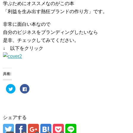
学ぶためにオススメなのがこの本
「利益を生み出す熱狂ブランドの作り方」です。
非常に面白い本なので
自分のビジネスをブランディングしたいなら
是非、チェックしてみてください。
↓ 以下をクリック
共有:
ク
F
リ
a
ッ
c
ク
e
し
b
て
o
T
o
w
k
i
で
シェアする
t
共
t
有
e
す
r
る