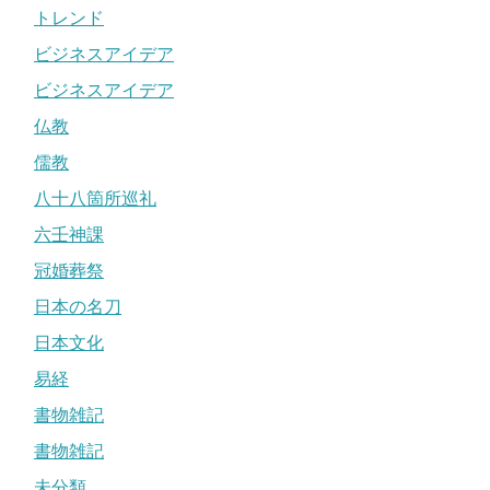
トレンド
ビジネスアイデア
ビジネスアイデア
仏教
儒教
八十八箇所巡礼
六壬神課
冠婚葬祭
日本の名刀
日本文化
易経
書物雑記
書物雑記
未分類