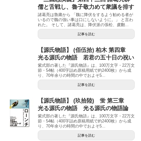
儒と舌戦し、魯子敬力めて衆議を排す
諸葛亮は魯粛から 「魏に降伏をするよう勧める者が
いるので魏の強い事は口にしないように。」 と言わ
れた。 そして、諸葛亮は、降伏派の張松、虞翻...
記事を読む
【源氏物語】 (佰伍拾) 柏木 第四章
光る源氏の物語 若君の五十日の祝い
紫式部の著した『源氏物語』は、100万文字・22万文
節・54帖（400字詰め原稿用紙で約2400枚）から成
り、70年余りの時間の中でおよそ5...
記事を読む
【源氏物語】 (玖拾陸) 蛍 第三章
光る源氏の物語 光る源氏の物語論
紫式部の著した『源氏物語』は、100万文字・22万文
節・54帖（400字詰め原稿用紙で約2400枚）から成
り、70年余りの時間の中でおよそ5...
記事を読む