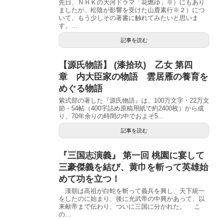
先日、ＮＨＫの大河ドラマ「花燃ゆ」※）にもあり
ましたが、松陰が影響を受けた山鹿素行※２）につ
いて、もう少しその著書に触れてみたいと思いま
す。...
記事を読む
【源氏物語】 (漆拾玖) 乙女 第四
章 内大臣家の物語 雲居雁の養育を
めぐる物語
紫式部の著した『源氏物語』は、100万文字・22万文
節・54帖（400字詰め原稿用紙で約2400枚）から成
り、70年余りの時間の中でおよそ5...
記事を読む
『三国志演義』 第一回 桃園に宴して
三豪傑義を結び、黄巾を斬って英雄始
めて功を立つ！
漢朝は高祖が白蛇を斬って義兵を興し、天下統一
をしたのに始まり、後に光武帝の中興があって、以
来献帝まで伝わり、ついに三国に分かれた。 こ
の...