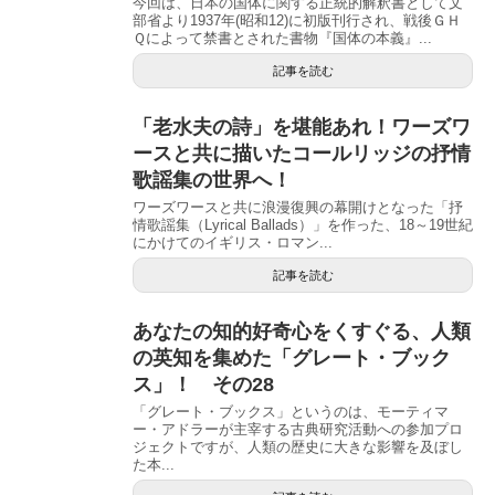
今回は、日本の国体に関する正統的解釈書として文
部省より1937年(昭和12)に初版刊行され、戦後ＧＨ
Ｑによって禁書とされた書物『国体の本義』...
記事を読む
「老水夫の詩」を堪能あれ！ワーズワ
ースと共に描いたコールリッジの抒情
歌謡集の世界へ！
ワーズワースと共に浪漫復興の幕開けとなった「抒
情歌謡集（Lyrical Ballads）」を作った、18～19世紀
にかけてのイギリス・ロマン...
記事を読む
あなたの知的好奇心をくすぐる、人類
の英知を集めた「グレート・ブック
ス」！ その28
「グレート・ブックス」というのは、モーティマ
ー・アドラーが主宰する古典研究活動への参加プロ
ジェクトですが、人類の歴史に大きな影響を及ぼし
た本...