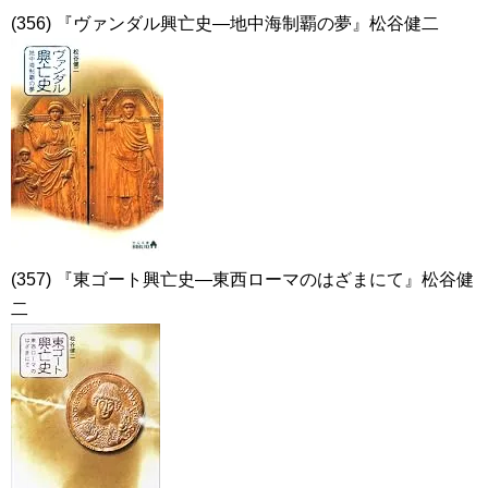
(356) 『ヴァンダル興亡史―地中海制覇の夢』松谷健二
(357) 『東ゴート興亡史―東西ローマのはざまにて』松谷健
二