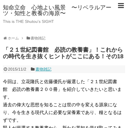
知命立命 心地よい風景 〜リベラルアー
ツ・知性と教養の海原〜
This is THE Shutou's SIGHT
ホーム
書物雑記
「２１世紀図書館 必読の教養書」！これから
の時代を生き抜くヒントがここにある！その18
2015/11/2
書物雑記
今回は、立花隆氏と佐藤優氏が厳選した「２１世紀図書
館 必読の教養書２００冊」を紹介していきたいと思いま
す。
過去の偉大な思想を知ることは世の中を変える源泉にな
り、今を生きる現代人に必要な栄養素であり、糧となるは
ずです。
賢人が厳選する教養書から、新たな英知を学び取ってみま