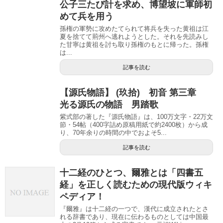
公子三たび計を求め、博望坡に軍師初
めて兵を用う
孫権の軍勢に攻めたてられて将兵を失った黄祖は江
夏を捨てて荊州へ逃れようとした。それを先読みし
た甘寧は黄祖を討ち取り孫権のもとに帰った。孫権
は...
記事を読む
【源氏物語】 (玖拾) 初音 第三章
光る源氏の物語 男踏歌
紫式部の著した『源氏物語』は、100万文字・22万文
節・54帖（400字詰め原稿用紙で約2400枚）から成
り、70年余りの時間の中でおよそ5...
記事を読む
十二経のひとつ、爾雅とは「四書五
経」を正しく読むための現代版ウィキ
ペディア！
『爾雅』は十二経の一つで、漢代に成立されたとさ
れる辞書であり、現在に伝わるものとしては中国最