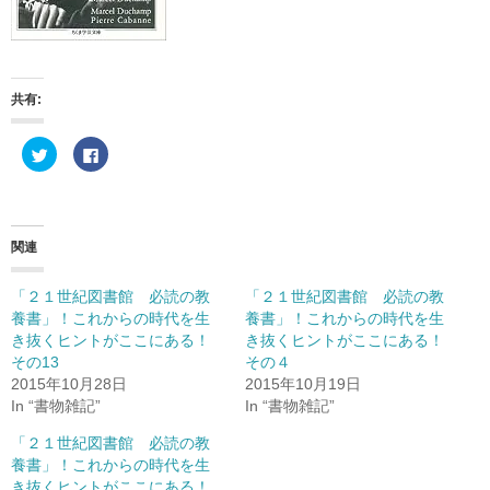
共有:
ク
F
リ
a
ッ
c
ク
e
し
b
て
o
T
o
w
k
関連
i
で
t
共
t
有
e
す
「２１世紀図書館 必読の教
「２１世紀図書館 必読の教
r
る
養書」！これからの時代を生
養書」！これからの時代を生
で
に
共
は
き抜くヒントがここにある！
き抜くヒントがここにある！
有
ク
(
リ
その13
その４
新
ッ
2015年10月28日
2015年10月19日
し
ク
い
し
In “書物雑記”
In “書物雑記”
ウ
て
ィ
く
ン
だ
「２１世紀図書館 必読の教
ド
さ
養書」！これからの時代を生
ウ
い
で
(
き抜くヒントがここにある！