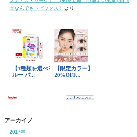
スティス・リーグ」！ | 知命立命 心地よい風景 | 日刊
☆なんでもトピックス！
より
アーカイブ
2017年