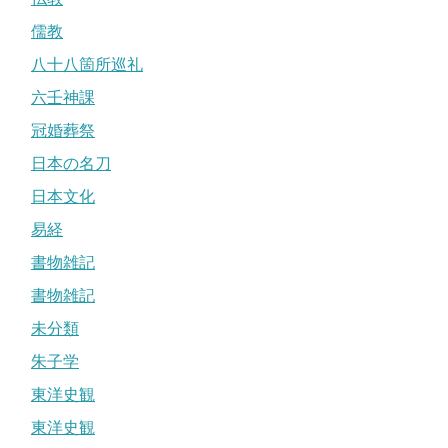
儒教
八十八箇所巡礼
六壬神課
冠婚葬祭
日本の名刀
日本文化
易経
書物雑記
書物雑記
未分類
朱子学
東洋史観
東洋史観