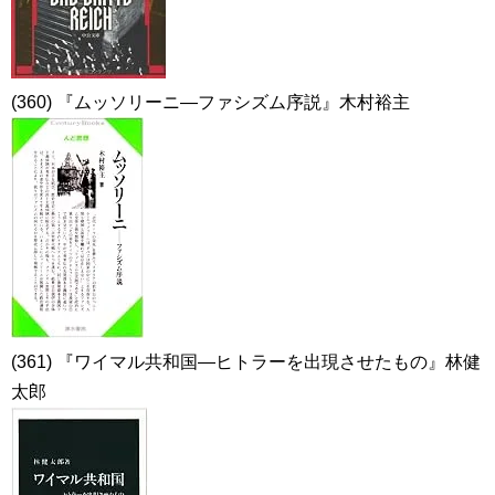
(360) 『ムッソリーニ―ファシズム序説』木村裕主
(361) 『ワイマル共和国―ヒトラーを出現させたもの』林健
太郎