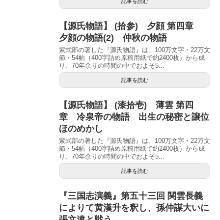
記事を読む
【源氏物語】 (拾参) 夕顔 第四章
夕顔の物語(2) 仲秋の物語
紫式部の著した『源氏物語』は、100万文字・22万文
節・54帖（400字詰め原稿用紙で約2400枚）から成
り、70年余りの時間の中でおよそ5...
記事を読む
【源氏物語】 (漆拾壱) 薄雲 第四
章 冷泉帝の物語 出生の秘密と譲位
ほのめかし
紫式部の著した『源氏物語』は、100万文字・22万文
節・54帖（400字詰め原稿用紙で約2400枚）から成
り、70年余りの時間の中でおよそ5...
記事を読む
『三国志演義』第五十三回 関雲長義
によりて黄漢升を釈し、孫仲謀大いに
張文遠と戦う