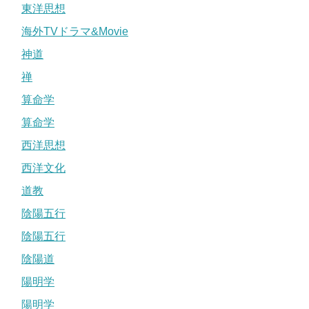
東洋思想
海外TVドラマ&Movie
神道
禅
算命学
算命学
西洋思想
西洋文化
道教
陰陽五行
陰陽五行
陰陽道
陽明学
陽明学