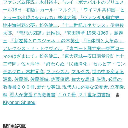
ファシズム序説』木村裕主
,
『ルイ・ボナパルトのブリュメ
ール18日―初版』カール・マルクス
,
『ワイマル共和国―ヒ
トラーを出現させたもの』林健太郎
,
『ヴァンダル興亡史―
地中海制覇の夢』松谷健二
,
『十二世紀ルネサンス』伊東俊
太郎
,
『奇想の図譜』辻惟雄
,
『安田講堂 1968‐1969 』島泰
三
,
『新左翼とロスジェネ 』鈴木英生
,
『旧体制と大革命 』
アレクシス・ド・トクヴィル
,
『東ゴート興亡史―東西ロー
マのはざまにて』松谷健二
,
『東大落城―安田講堂攻防七十
二時間』佐々淳行
,
『終わらぬ「民族浄化」 セルビア・モン
テネグロ』木村元彦
,
ファシズム
,
マルクス
,
世の中を変える
源泉
,
佐藤優
,
佐藤優編
,
佐藤優選
,
偉大な思想
,
厳選
,
必読の
教養書２００冊
,
新たな英知
,
現代人に必要な栄養素
,
立花隆
,
糧
,
賢人が厳選する教養書
,
１００冊
,
２１世紀図書館
Kiyonori Shutou
関連記事