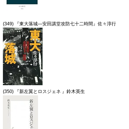
(349) 『東大落城―安田講堂攻防七十二時間』佐々淳行
(350) 『新左翼とロスジェネ 』鈴木英生