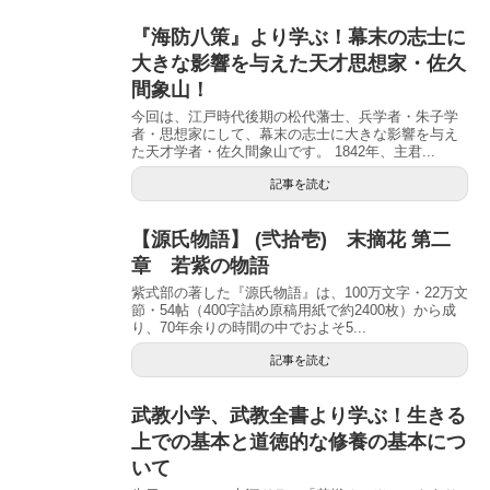
『海防八策』より学ぶ！幕末の志士に
大きな影響を与えた天才思想家・佐久
間象山！
今回は、江戸時代後期の松代藩士、兵学者・朱子学
者・思想家にして、幕末の志士に大きな影響を与え
た天才学者・佐久間象山です。 1842年、主君...
記事を読む
【源氏物語】 (弐拾壱) 末摘花 第二
章 若紫の物語
紫式部の著した『源氏物語』は、100万文字・22万文
節・54帖（400字詰め原稿用紙で約2400枚）から成
り、70年余りの時間の中でおよそ5...
記事を読む
武教小学、武教全書より学ぶ！生きる
上での基本と道徳的な修養の基本につ
いて