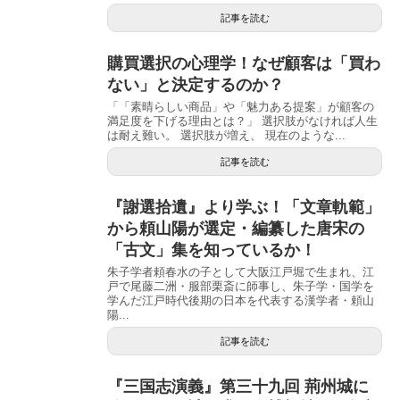
記事を読む
購買選択の心理学！なぜ顧客は「買わ
ない」と決定するのか？
「「素晴らしい商品」や「魅力ある提案」が顧客の
満足度を下げる理由とは？」 選択肢がなければ人生
は耐え難い。 選択肢が増え、 現在のような...
記事を読む
『謝選拾遺』より学ぶ！「文章軌範」
から頼山陽が選定・編纂した唐宋の
「古文」集を知っているか！
朱子学者頼春水の子として大阪江戸堀で生まれ、江
戸で尾藤二洲・服部栗斎に師事し、朱子学・国学を
学んだ江戸時代後期の日本を代表する漢学者・頼山
陽...
記事を読む
『三国志演義』第三十九回 荊州城に