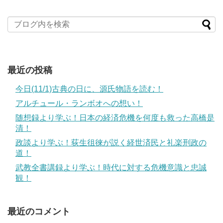
最近の投稿
今日(11/1)古典の日に、源氏物語を読む！
アルチュール・ランボオへの想い！
随想録より学ぶ！日本の経済危機を何度も救った高橋是
清！
政談より学ぶ！荻生徂徠が説く経世済民と礼楽刑政の
道！
武教全書講録より学ぶ！時代に対する危機意識と忠誠
観！
最近のコメント