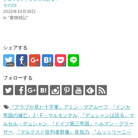
開
新
き
し
その15
ま
い
2015年10月30日
す
ウ
)
ィ
In “書物雑記”
ン
ド
ウ
で
開
き
ま
す
シェアする
)
error
0
0
フォローする
『アラブが見た十字軍』アミン・マアルーフ
,
『インカ
帝国の滅亡』J・F・マルモンテル
,
『デュシャンは語る』マ
ルセル・デュシャン
,
『ドイツ第三帝国』ヘルマン・グラー
ザー
,
『マルクスと批判者群像』良知力
,
『ムッソリーニ―