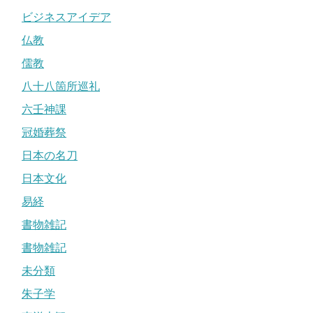
ビジネスアイデア
仏教
儒教
八十八箇所巡礼
六壬神課
冠婚葬祭
日本の名刀
日本文化
易経
書物雑記
書物雑記
未分類
朱子学