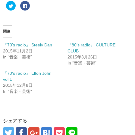
ク
F
リ
a
ッ
c
ク
e
し
b
て
o
T
o
w
k
関連
i
で
t
共
t
有
e
す
『70’s radio』 Steely Dan
『80’s radio』 CULTURE
r
る
2015年11月2日
CLUB
で
に
共
は
In “音楽・芸術”
2015年3月26日
有
ク
(
リ
In “音楽・芸術”
新
ッ
し
ク
『70’s radio』 Elton John
い
し
ウ
て
vol.1
ィ
く
ン
だ
2015年12月8日
ド
さ
In “音楽・芸術”
ウ
い
で
(
開
新
き
し
ま
い
す
ウ
)
ィ
ン
ド
シェアする
ウ
で
開
き