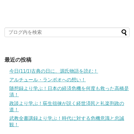
最近の投稿
今日(11/1)古典の日に、源氏物語を読む！
アルチュール・ランボオへの想い！
随想録より学ぶ！日本の経済危機を何度も救った高橋是
清！
政談より学ぶ！荻生徂徠が説く経世済民と礼楽刑政の
道！
武教全書講録より学ぶ！時代に対する危機意識と忠誠
観！