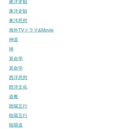
東洋史観
東洋史観
東洋思想
海外TVドラマ&Movie
神道
禅
算命学
算命学
西洋思想
西洋文化
道教
陰陽五行
陰陽五行
陰陽道