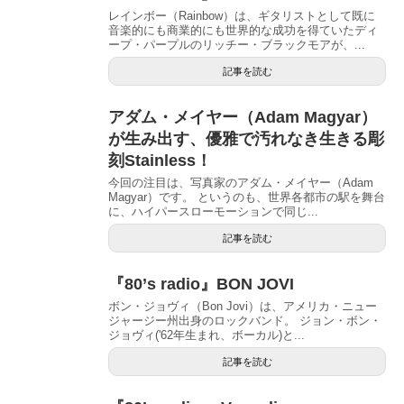
レインボー（Rainbow）は、ギタリストとして既に
音楽的にも商業的にも世界的な成功を得ていたディ
ープ・パープルのリッチー・ブラックモアが、...
記事を読む
アダム・メイヤー（Adam Magyar）
が生み出す、優雅で汚れなき生きる彫
刻Stainless！
今回の注目は、写真家のアダム・メイヤー（Adam
Magyar）です。 というのも、世界各都市の駅を舞台
に、ハイパースローモーションで同じ...
記事を読む
『80’s radio』BON JOVI
ボン・ジョヴィ（Bon Jovi）は、アメリカ・ニュー
ジャージー州出身のロックバンド。 ジョン・ボン・
ジョヴィ('62年生まれ、ボーカル)と...
記事を読む