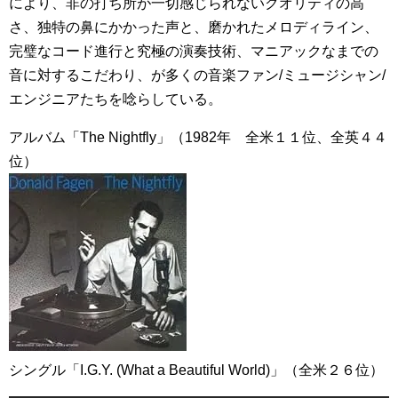
により、非の打ち所が一切感じられないクオリティの高
さ、独特の鼻にかかった声と、磨かれたメロディライン、
完璧なコード進行と究極の演奏技術、マニアックなまでの
音に対するこだわり、が多くの音楽ファン/ミュージシャン/
エンジニアたちを唸らしている。
アルバム「The Nightfly」（1982年 全米１１位、全英４４
位）
シングル「I.G.Y. (What a Beautiful World)」（全米２６位）