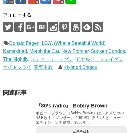
error
0
0
ま
す
)
フォローする
Donald Fagen
,
I.G.Y. (What a Beautiful World)
,
Kamakiriad
,
Morph the Cat
,
New Frontier
,
Sunken Condos
,
The Nightfly
,
スティーリー・ダン
,
ドナルド・フェイゲン
,
ナイトフライ
,
完璧主義
Kiyonori Shutou
関連記事
『80’s radio』 Bobby Brown
ボビー・ブラウン（Bobby Brown）は、アメリカの
R&B歌手・ダンサー。 1981年に友人4人とニュー・
エディションを結成。1986年...
記事を読む