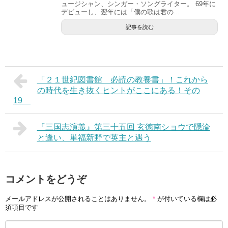
ュージシャン、シンガー・ソングライター。 69年に
デビューし、翌年には「僕の歌は君の...
記事を読む
「２１世紀図書館 必読の教養書」！これから
の時代を生き抜くヒントがここにある！その
19
『三国志演義』第三十五回 玄徳南ショウで隠淪
と逢い、単福新野で英主と遇う
コメントをどうぞ
メールアドレスが公開されることはありません。
*
が付いている欄は必
須項目です