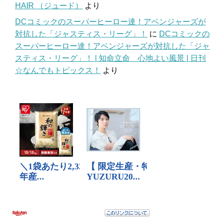
HAIR （ジュード）
より
DCコミックのスーパーヒーロー達！アベンジャーズが
対抗した「ジャスティス・リーグ」！
に
DCコミックの
スーパーヒーロー達！アベンジャーズが対抗した「ジャ
スティス・リーグ」！ | 知命立命 心地よい風景 | 日刊
☆なんでもトピックス！
より