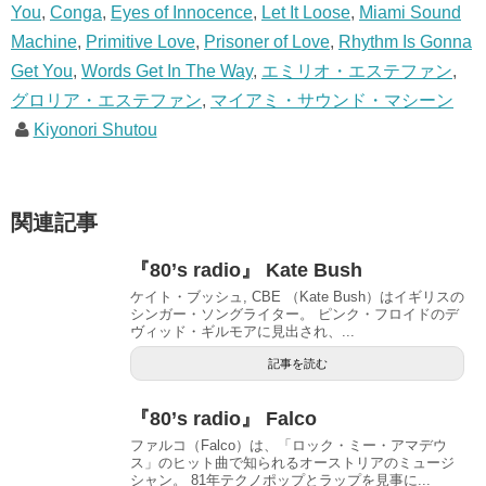
You
,
Conga
,
Eyes of Innocence
,
Let It Loose
,
Miami Sound
Machine
,
Primitive Love
,
Prisoner of Love
,
Rhythm Is Gonna
Get You
,
Words Get In The Way
,
エミリオ・エステファン
,
グロリア・エステファン
,
マイアミ・サウンド・マシーン
Kiyonori Shutou
関連記事
『80’s radio』 Kate Bush
ケイト・ブッシュ, CBE （Kate Bush）はイギリスの
シンガー・ソングライター。 ピンク・フロイドのデ
ヴィッド・ギルモアに見出され、...
記事を読む
『80’s radio』 Falco
ファルコ（Falco）は、「ロック・ミー・アマデウ
ス」のヒット曲で知られるオーストリアのミュージ
シャン。 81年テクノポップとラップを見事に...