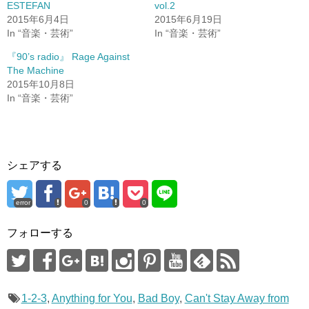
ESTEFAN
vol.2
で
に
共
は
2015年6月4日
2015年6月19日
有
ク
(
リ
In “音楽・芸術”
In “音楽・芸術”
新
ッ
し
ク
『90’s radio』 Rage Against
い
し
ウ
て
The Machine
ィ
く
ン
だ
2015年10月8日
ド
さ
In “音楽・芸術”
ウ
い
で
(
開
新
き
し
ま
い
す
ウ
)
ィ
ン
ド
シェアする
ウ
で
開
き
error
0
0
ま
す
)
フォローする
1-2-3
,
Anything for You
,
Bad Boy
,
Can't Stay Away from