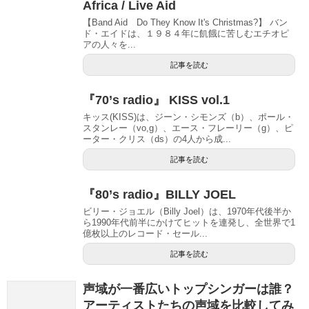
Africa / Live Aid
【Band Aid Do They Know It's Christmas?】 バン
ド・エイドは、１９８４年に飢餓に苦しむエチオピ
アの人々を...
記事を読む
『70’s radio』 KISS vol.1
キッス(KISS)は、ジーン・シモンズ（b）、ポール・
スタンレー（vo,g）、エース・フレーリー（g）、ピ
ーター・クリス（ds）の4人から成...
記事を読む
『80’s radio』BILLY JOEL
ビリー・ジョエル（Billy Joel）は、1970年代後半か
ら1990年代前半にかけてヒットを連発し、全世界で1
億枚以上のレコード・セール...
記事を読む
声域が一番広いトップシンガーは誰？
アーティストたちの声域を比較してみ