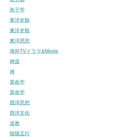
朱子学
東洋史観
東洋史観
東洋思想
海外TVドラマ&Movie
神道
禅
算命学
算命学
西洋思想
西洋文化
道教
陰陽五行