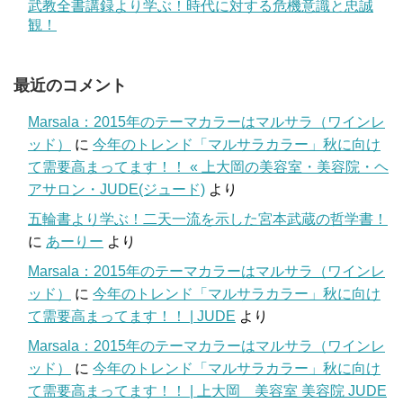
武教全書講録より学ぶ！時代に対する危機意識と忠誠
観！
最近のコメント
Marsala：2015年のテーマカラーはマルサラ（ワインレ
ッド）
に
今年のトレンド「マルサラカラー」秋に向け
て需要高まってます！！ « 上大岡の美容室・美容院・ヘ
アサロン・JUDE(ジュード)
より
五輪書より学ぶ！二天一流を示した宮本武蔵の哲学書！
に
あーりー
より
Marsala：2015年のテーマカラーはマルサラ（ワインレ
ッド）
に
今年のトレンド「マルサラカラー」秋に向け
て需要高まってます！！ | JUDE
より
Marsala：2015年のテーマカラーはマルサラ（ワインレ
ッド）
に
今年のトレンド「マルサラカラー」秋に向け
て需要高まってます！！ | 上大岡 美容室 美容院 JUDE