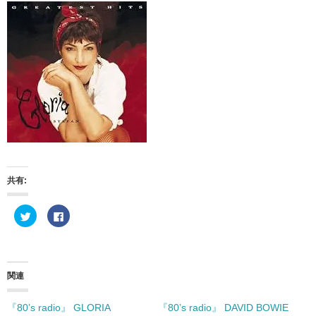
共有:
ク
F
リ
a
ッ
c
ク
e
し
b
て
o
T
o
w
k
関連
i
で
t
共
t
有
e
す
『80’s radio』 GLORIA
『80’s radio』 DAVID BOWIE
r
る