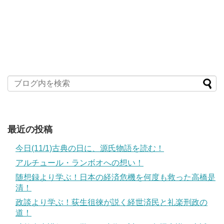
最近の投稿
今日(11/1)古典の日に、源氏物語を読む！
アルチュール・ランボオへの想い！
随想録より学ぶ！日本の経済危機を何度も救った高橋是
清！
政談より学ぶ！荻生徂徠が説く経世済民と礼楽刑政の
道！