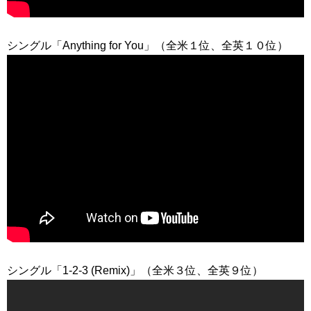
シングル「Anything for You」（全米１位、全英１０位）
シングル「1-2-3 (Remix)」（全米３位、全英９位）