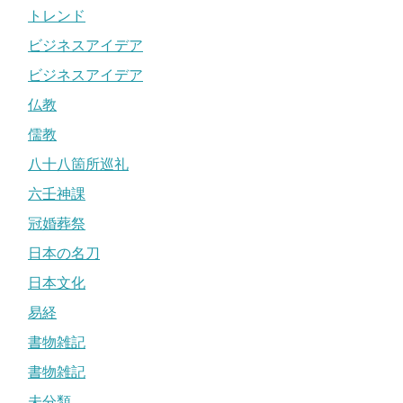
トレンド
ビジネスアイデア
ビジネスアイデア
仏教
儒教
八十八箇所巡礼
六壬神課
冠婚葬祭
日本の名刀
日本文化
易経
書物雑記
書物雑記
未分類