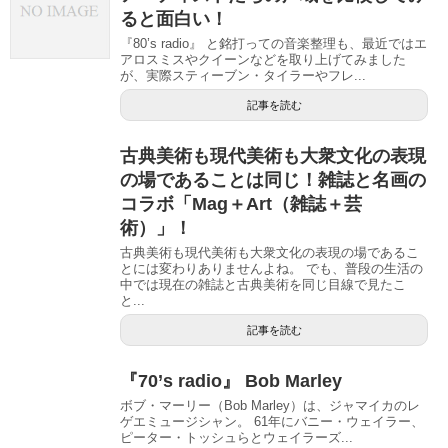
ると面白い！
『80’s radio』 と銘打っての音楽整理も、最近ではエ
アロスミスやクイーンなどを取り上げてみました
が、実際スティーブン・タイラーやフレ...
記事を読む
古典美術も現代美術も大衆文化の表現
の場であることは同じ！雑誌と名画の
コラボ「Mag＋Art（雑誌＋芸
術）」！
古典美術も現代美術も大衆文化の表現の場であるこ
とには変わりありませんよね。 でも、普段の生活の
中では現在の雑誌と古典美術を同じ目線で見たこ
と...
記事を読む
『70’s radio』 Bob Marley
ボブ・マーリー（Bob Marley）は、ジャマイカのレ
ゲエミュージシャン。 61年にバニー・ウェイラー、
ピーター・トッシュらとウェイラーズ...