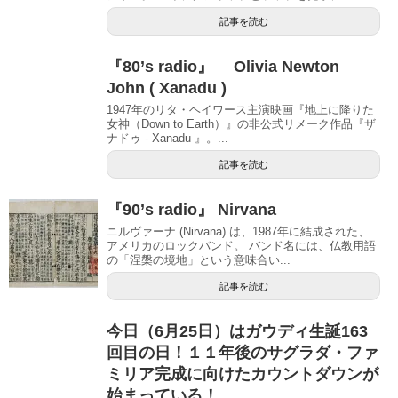
記事を読む
『80’s radio』 Olivia Newton
John ( Xanadu )
1947年のリタ・ヘイワース主演映画『地上に降りた
女神（Down to Earth）』の非公式リメーク作品『ザ
ナドゥ - Xanadu 』。...
記事を読む
『90’s radio』 Nirvana
ニルヴァーナ (Nirvana) は、1987年に結成された、
アメリカのロックバンド。 バンド名には、仏教用語
の「涅槃の境地」という意味合い...
記事を読む
今日（6月25日）はガウディ生誕163
回目の日！１１年後のサグラダ・ファ
ミリア完成に向けたカウントダウンが
始まっている！