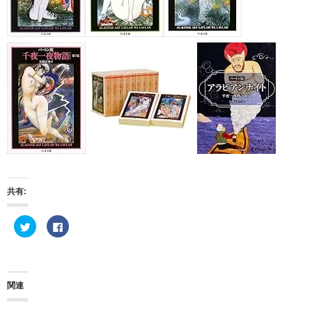
共有:
ク
F
リ
a
ッ
c
ク
e
し
b
て
o
T
o
w
k
関連
i
で
t
共
t
有