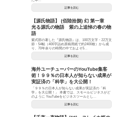
記事を読む
【源氏物語】 (佰陸拾捌) 幻 第一章
光る源氏の物語 紫の上追悼の春の物
語
紫式部の著した『源氏物語』は、100万文字・22万文
節・54帖（400字詰め原稿用紙で約2400枚）から成
り、70年余りの時間の中でおよそ5...
記事を読む
海外ユーチューバーのYouTube集客
術！９９％の日本人が知らない成果が
実証済の「科学」を大公開！
「９９％の日本人が知らない成果が実証済の「科
学」を大公開！」 本書では、スモールビジネスがど
のように YouTubeをビジネスツールとし...
記事を読む