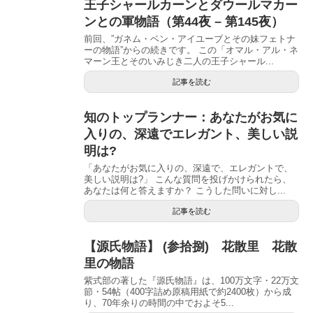
王子シャールカーンとダウールマカー
ンとの軍物語（第44夜 – 第145夜）
前回、”ガネム・ベン・アイユーブとその妹フェトナ
ーの物語”からの続きです。 この「オマル・アル・ネ
マーン王とそのいみじき二人の王子シャール...
記事を読む
知のトップランナー：あなたがお気に
入りの、深遠でエレガント、美しい説
明は?
「あなたがお気に入りの、深遠で、エレガントで、
美しい説明は?」 こんな質問を投げかけられたら、
あなたは何と答えますか？ こうした問いに対し...
記事を読む
【源氏物語】 (参拾捌) 花散里 花散
里の物語
紫式部の著した『源氏物語』は、100万文字・22万文
節・54帖（400字詰め原稿用紙で約2400枚）から成
り、70年余りの時間の中でおよそ5...