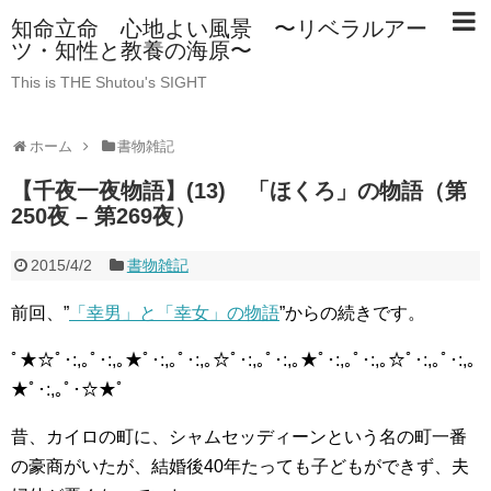
知命立命 心地よい風景 〜リベラルアー
ツ・知性と教養の海原〜
This is THE Shutou's SIGHT
ホーム
書物雑記
【千夜一夜物語】(13) 「ほくろ」の物語（第
250夜 – 第269夜）
2015/4/2
書物雑記
前回、”
「幸男」と「幸女」の物語
”からの続きです。
ﾟ★☆ﾟ･:,｡ﾟ･:,｡★ﾟ･:,｡ﾟ･:,｡☆ﾟ･:,｡ﾟ･:,｡★ﾟ･:,｡ﾟ･:,｡☆ﾟ･:,｡ﾟ･:,｡
★ﾟ･:,｡ﾟ･☆★ﾟ
昔、カイロの町に、シャムセッディーンという名の町一番
の豪商がいたが、結婚後40年たっても子どもができず、夫