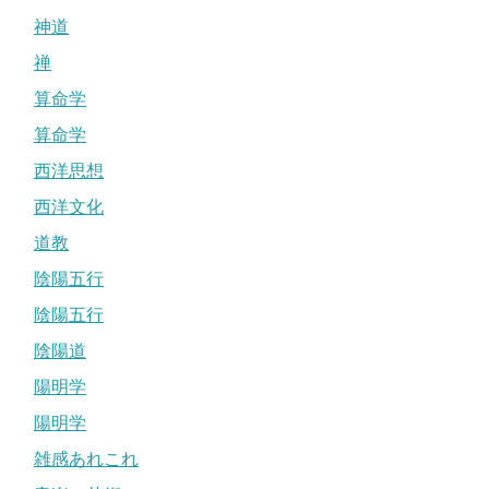
神道
禅
算命学
算命学
西洋思想
西洋文化
道教
陰陽五行
陰陽五行
陰陽道
陽明学
陽明学
雑感あれこれ