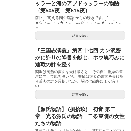
ッラーと海のアブドゥッラーの物語
（第505夜 – 第515夜）
前回、”匂える園の道話”からの続きです。 ﾟ
★☆ﾟ･:,｡ﾟ･:,｡★ﾟ･:,｡ﾟ･:,｡☆ﾟ･:,｡ﾟ･:,｡★ﾟ･:,｡ﾟ･:,｡
☆...
記事を読む
『三国志演義』第四十七回 カン沢密
かに詐りの降書を献じ、ホウ統巧みに
連環の計を授く
闞沢は黄蓋の書面を受け取ると、その夜に曹操の陣
屋に向けて船を漕いだ。 曹操は黄蓋の書面を受け取
り苦肉の計を見抜いたが、闞沢の能弁により偽り
の...
記事を読む
【源氏物語】 (捌拾玖) 初音 第二
章 光る源氏の物語 二条東院の女性
たちの物語
紫式部の著した『源氏物語』は、100万文字・22万文