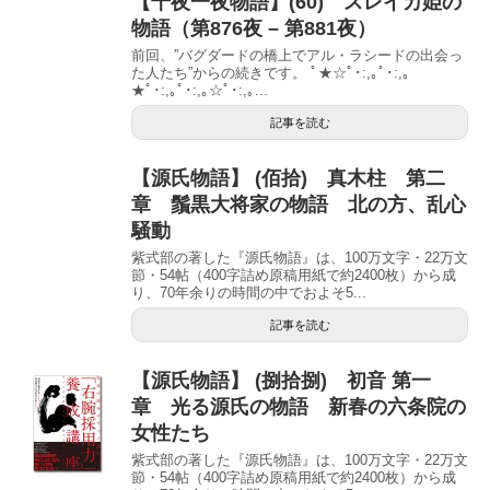
【千夜一夜物語】(60) スレイカ姫の
物語（第876夜 – 第881夜）
前回、”バグダードの橋上でアル・ラシードの出会っ
た人たち”からの続きです。 ﾟ★☆ﾟ･:,｡ﾟ･:,｡
★ﾟ･:,｡ﾟ･:,｡☆ﾟ･:,｡...
記事を読む
【源氏物語】 (佰拾) 真木柱 第二
章 鬚黒大将家の物語 北の方、乱心
騒動
紫式部の著した『源氏物語』は、100万文字・22万文
節・54帖（400字詰め原稿用紙で約2400枚）から成
り、70年余りの時間の中でおよそ5...
記事を読む
【源氏物語】 (捌拾捌) 初音 第一
章 光る源氏の物語 新春の六条院の
女性たち
紫式部の著した『源氏物語』は、100万文字・22万文
節・54帖（400字詰め原稿用紙で約2400枚）から成