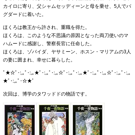
カイロに寄り、父シャムセッディーンと母を乗せ、5人でバ
グダードに着いた。
ほくろは教王から許され、重職を得た。
ほくろは、このような不思議の原因となった両刀使いのマ
ハムードに感謝し、警察長官に任命した。
ほくろは、ゾバイダ、ヤサミーン、ホスン・マリアムの3人
の妻に囲まれ、幸せに暮らした。
ﾟ★☆ﾟ･:,｡ﾟ･:,｡★ﾟ･:,｡ﾟ･:,｡☆ﾟ･:,｡ﾟ･:,｡★ﾟ･:,｡ﾟ･:,｡☆ﾟ･:,｡ﾟ･:,｡
★ﾟ･:,｡ﾟ･☆★ﾟ
次回は、博学のタワッドドの物語です。