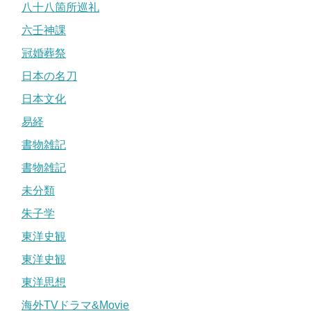
八十八箇所巡礼
六壬神課
冠婚葬祭
日本の名刀
日本文化
易経
書物雑記
書物雑記
未分類
朱子学
東洋史観
東洋史観
東洋思想
海外TVドラマ&Movie