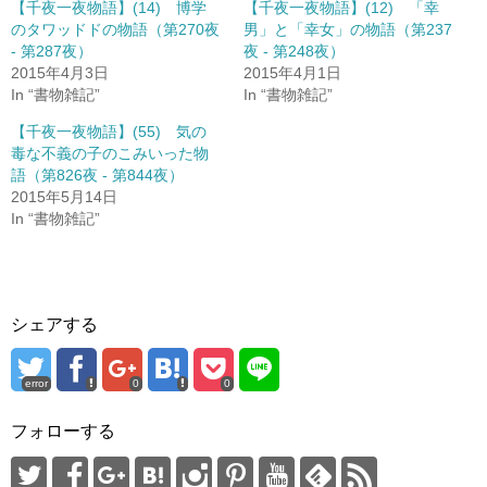
e
す
【千夜一夜物語】(14) 博学
【千夜一夜物語】(12) 「幸
r
る
のタワッドドの物語（第270夜
男」と「幸女」の物語（第237
で
に
共
は
- 第287夜）
夜 - 第248夜）
有
ク
(
リ
2015年4月3日
2015年4月1日
新
ッ
In “書物雑記”
In “書物雑記”
し
ク
い
し
ウ
て
【千夜一夜物語】(55) 気の
ィ
く
ン
だ
毒な不義の子のこみいった物
ド
さ
語（第826夜 - 第844夜）
ウ
い
で
(
2015年5月14日
開
新
き
し
In “書物雑記”
ま
い
す
ウ
)
ィ
ン
ド
ウ
で
開
シェアする
き
ま
す
)
error
0
0
フォローする