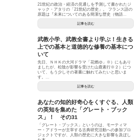
21世紀の政治・経済の見通しを予測して書かれたジ
ャック・アタリの「21世紀の歴史」。 フランス語の
原題は『未来についてのある簡潔な歴史（物語...
記事を読む
武教小学、武教全書より学ぶ！生きる
上での基本と道徳的な修養の基本につ
いて
先日、ＮＨＫの大河ドラマ「花燃ゆ」※）にもあり
ましたが、松陰が影響を受けた山鹿素行※２）につ
いて、もう少しその著書に触れてみたいと思いま
す。...
記事を読む
あなたの知的好奇心をくすぐる、人類
の英知を集めた「グレート・ブック
ス」！ その31
「グレート・ブックス」というのは、モーティマ
ー・アドラーが主宰する古典研究活動への参加プロ
ジェクトですが、人類の歴史に大きな影響を及ぼし
た本...