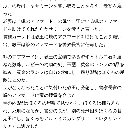
ぶ」の母は、ヤサミーンを奪い取ることを考え、老婆を雇
った。
老婆は「蛾のアフマード」の母で、牢にいる蛾のアフマー
ドを助けてくれたらヤサミーンを奪うと言った。
貴族カーレドは教王に蛾のアフマードを助けることを願い
出、教王は蛾のアフマードを警察長官に任命した。
蛾のアフマードは、教王の宝物である琥珀とトルコ石を連
ねた数珠、ルビーの柄頭の剣、玉璽、黄金のランプの4品を
盗み、黄金のランプは自分の物にし、残り3品はほくろの屋
敷に埋めた。
宝がなくなったことに気付いた教王は激怒し、警察長官の
蛾のアフマードに宝の捜索を命じた。
宝の内3品はほくろの屋敷で見つかり、ほくろは捕らえら
れ、死刑になるが、警吏の長が、別の死刑囚をほくろの替
え玉にし、ほくろをアル・イスカンダリア（アレクサンド
リア）に逃がした。