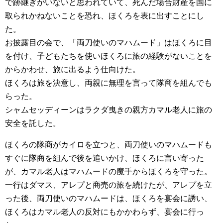
で跡継ぎがいないと思われていて、死んだ場合財産を国に
取られかねないことを恐れ、ほくろを表に出すことにし
た。
お披露目の会で、「両刀使いのマハムード」はほくろに目
を付け、子どもたちを使いほくろに旅の経験がないことを
からかわせ、旅に出るよう仕向けた。
ほくろは旅を決意し、両親に無理を言って隊商を組んでも
らった。
シャムセッディーンはラクダ曳きの親方カマル老人に旅の
安全を託した。
ほくろの隊商がカイロを立つと、両刀使いのマハムードも
すぐに隊商を組んで後を追いかけ、ほくろに言い寄った
が、カマル老人はマハムードの魔手からほくろを守った。
一行はダマス、アレプと商売の旅を続けたが、アレプを立
った後、両刀使いのマハムードは、ほくろを宴会に誘い、
ほくろはカマル老人の反対にもかかわらず、宴会に行っ