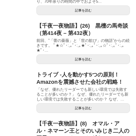
り、70年余りの時間の中でおよそ5...
記事を読む
【千夜一夜物語】(26) 黒檀の馬奇談
（第414夜 – 第432夜）
前回、”「蕾の薔薇」と「世の歓び」の物語”からの続
きです。 ﾟ★☆ﾟ･:,｡ﾟ･:,｡★ﾟ･:,｡ﾟ･:,｡☆ﾟ･:,｡ﾟ･:,｡
★ﾟ･...
記事を読む
トライブ -人を動かす5つの原則！
Amazonを震撼させた会社の戦略！
「なぜ、優れたリーダーでも新しい環境では失敗す
ることが多いのか？」 なぜ、優れたリーダーでも新
しい環境では失敗することが多いのか？ なぜ、...
記事を読む
【千夜一夜物語】(8) オマル・ア
ル・ネマーン王とそのいみじき二人の