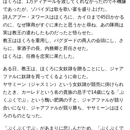
ほくろは、1万ディナールを渡してくれなかったので不機嫌
であったが、ゾバイダは歌を歌い宴を盛り上げた。
詩人アブー・ヌワースはほくろに、カイロまで45日かかる
のに、なぜ隊商がすぐに来たと思うかと尋ね、あの隊商は
実は教王の遣わしたものだったと悟らせた。
教王はほくろを重用し、バグダードの商人の会頭にし、さ
らに、掌酒子の長、内務卿と昇任させた。
ほくろは、任務を忠実に果たした。
ある日、教王は、ほくろに女奴隷を贈ることにし、ジャア
ファルに奴隷を買ってくるように命じた。
ヤサミーン（ジャスミン）という女奴隷が競売に掛けられ
たとき、カーレドという名の貴族の息子で14歳になる「ぶ
くぶくでぶ」という醜い肥満の子と、ジャアファルが競り
合いになり、ジャアファルが競り勝ち、ヤサミーンはほく
ろのものとなった。
「ぶくぶくでぶ」があまりに悲しんだため、「ぶくぶくで