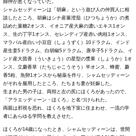
婦仲が悪くなっていた。
シャムセッディーンは「胡麻」という遊び人の仲買人に相
談したところ、胡麻はシナ産蓽澄茄（ひつちょうか）の煮
詰めた菓糖2オンス、イオニア産大麻の濃いエキス1オン
ス、生の丁字1オンス、セレンディプ産赤い肉桂1オンス、
マラバル産白い小豆蒄（しょうずく）10ドラクム、インド
産生姜5ドラクム、白胡椒5ドラクム、唐辛子5ドラクム、イ
ンド産大茴香（ういきょう）の星型の漿果（しょうか）1オ
ンス、立麝香草（たちじゃこうそう）半オンス、蜂蜜、麝
香5粒、魚卵1オンスから秘薬を作り、シャムセッディーン
がそれを服用したところ、たちまち妻が妊娠した。
生まれた男の子は、両頬と左の尻にほくろがあったので、
「アラエッディーン・ほくろ」と名づけられた。
両親は邪視を恐れ、ほくろを地下室に住まわせ、一流の学
者にあらゆる学問を教えさせた。
ほくろが14歳になったとき、シャムセッディーンは、世間