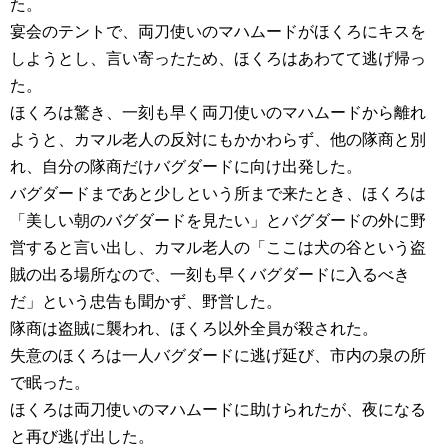
た。
宴会のテントで、両刀使いのマハムードがほくろにキスを
しようとし、言い寄ったため、ほくろはあわてて逃げ帰っ
た。
ほくろは驚き、一刻も早く両刀使いのマハムードから離れ
ようと、カマル老人の反対にもかかわらず、他の隊商と別
れ、自分の隊商だけバグダードに向け出発した。
バグダードまであと少しという所まで来たとき、ほくろは
「美しい朝のバグダードを見たい」とバグダードの外に野
営すると言い出し、カマル老人の「ここは犬の谷という盗
賊の出る場所なので、一刻も早くバグダードに入るべき
だ」という忠告も聞かず、野営した。
隊商は盗賊に襲われ、ほくろ以外全員が殺された。
失意のほくろは一人バグダードに逃げ延び、市内の泉の所
で眠った。
ほくろは両刀使いのマハムードに助けられたが、夜になる
と再び逃げ出した。