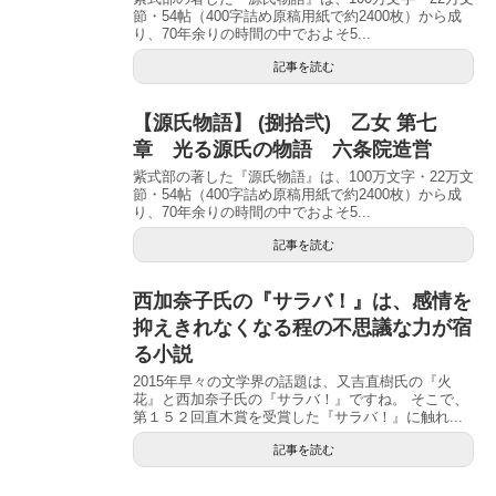
節・54帖（400字詰め原稿用紙で約2400枚）から成
り、70年余りの時間の中でおよそ5...
記事を読む
【源氏物語】 (捌拾弐) 乙女 第七
章 光る源氏の物語 六条院造営
紫式部の著した『源氏物語』は、100万文字・22万文
節・54帖（400字詰め原稿用紙で約2400枚）から成
り、70年余りの時間の中でおよそ5...
記事を読む
西加奈子氏の『サラバ！』は、感情を
抑えきれなくなる程の不思議な力が宿
る小説
2015年早々の文学界の話題は、又吉直樹氏の『火
花』と西加奈子氏の『サラバ！』ですね。 そこで、
第１５２回直木賞を受賞した『サラバ！』に触れ...
記事を読む