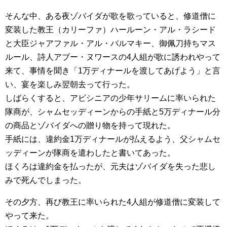
そんな中、ある夜ゾバイダが歌を歌っていると、修道僧に
変装した教王（カリーファ）ハールーン・アル・ラシード
と大臣ジャアファル・アル・バルマキー、御佩刀持ちマス
ルール、詩人アブー・ヌワースの4人組が歌に誘われやって
来て、事情を聞き「1万ディナールを渡してあげよう」と言
い、宴を楽しみ翌朝去って行った。
しばらくすると、アビシニアの少年サリームに率いられた
隊商が、シャムセッディーンからの手紙と5万ディナール分
の商品とゾバイダへの贈り物を持って現れた。
手紙には、違約金1万ディナールが払えるよう、父シャムセ
ッディーンが隊商を遣わしたと書いてあった。
ほくろは違約金を払ったが、元夫はゾバイダを失った悲し
みで死んでしまった。
その夕方、再び教王に率いられた4人組が修道僧に変装して
やって来た。