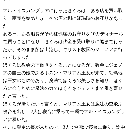
アル・イスカンダリアに行ったほくろは、ある店を買い取
り、商売を始めたが、その店の棚に紅瑪瑙のお守りがあっ
た。
ある日、ある船長がその紅瑪瑙のお守りを10万ディナール
で買うことになり、ほくろは代金を受け取りに船まで行っ
たが、そのまま船は出港し、キリスト教国のジェノアに行
ってしまった。
ほくろは教会の下働きをすることになるが、教会にジェノ
アの国王の娘であるホスン・マリアム王女が来て、紅瑪瑙
は王女のものであり、魔法でほくろの美しさを知り、ほく
ろに会うために魔法の力でほくろをジェノアまで引き寄せ
たと言った。
ほくろが帰りたいと言うと、マリアム王女は魔法の空飛ぶ
寝台を出し、2人は寝台に乗って一瞬でアル・イスカンダリ
アに着いた。
そこに警吏の長が来たので、3人で空飛ぶ寝台に乗り、途中