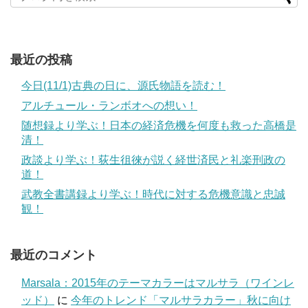
最近の投稿
今日(11/1)古典の日に、源氏物語を読む！
アルチュール・ランボオへの想い！
随想録より学ぶ！日本の経済危機を何度も救った高橋是
清！
政談より学ぶ！荻生徂徠が説く経世済民と礼楽刑政の
道！
武教全書講録より学ぶ！時代に対する危機意識と忠誠
観！
最近のコメント
Marsala：2015年のテーマカラーはマルサラ（ワインレ
ッド）
に
今年のトレンド「マルサラカラー」秋に向け