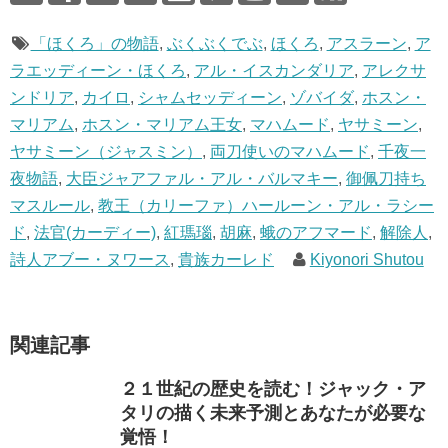
「ほくろ」の物語
,
ぶくぶくでぶ
,
ほくろ
,
アスラーン
,
ア
ラエッディーン・ほくろ
,
アル・イスカンダリア
,
アレクサ
ンドリア
,
カイロ
,
シャムセッディーン
,
ゾバイダ
,
ホスン・
マリアム
,
ホスン・マリアム王女
,
マハムード
,
ヤサミーン
,
ヤサミーン（ジャスミン）
,
両刀使いのマハムード
,
千夜一
夜物語
,
大臣ジャアファル・アル・バルマキー
,
御佩刀持ち
マスルール
,
教王（カリーファ）ハールーン・アル・ラシー
ド
,
法官(カーディー)
,
紅瑪瑙
,
胡麻
,
蛾のアフマード
,
解除人
,
詩人アブー・ヌワース
,
貴族カーレド
Kiyonori Shutou
関連記事
２１世紀の歴史を読む！ジャック・ア
タリの描く未来予測とあなたが必要な
覚悟！