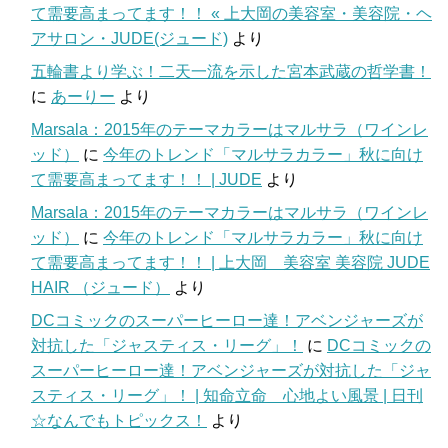
て需要高まってます！！ « 上大岡の美容室・美容院・ヘ
アサロン・JUDE(ジュード)
より
五輪書より学ぶ！二天一流を示した宮本武蔵の哲学書！
に
あーりー
より
Marsala：2015年のテーマカラーはマルサラ（ワインレ
ッド）
に
今年のトレンド「マルサラカラー」秋に向け
て需要高まってます！！ | JUDE
より
Marsala：2015年のテーマカラーはマルサラ（ワインレ
ッド）
に
今年のトレンド「マルサラカラー」秋に向け
て需要高まってます！！ | 上大岡 美容室 美容院 JUDE
HAIR （ジュード）
より
DCコミックのスーパーヒーロー達！アベンジャーズが
対抗した「ジャスティス・リーグ」！
に
DCコミックの
スーパーヒーロー達！アベンジャーズが対抗した「ジャ
スティス・リーグ」！ | 知命立命 心地よい風景 | 日刊
☆なんでもトピックス！
より