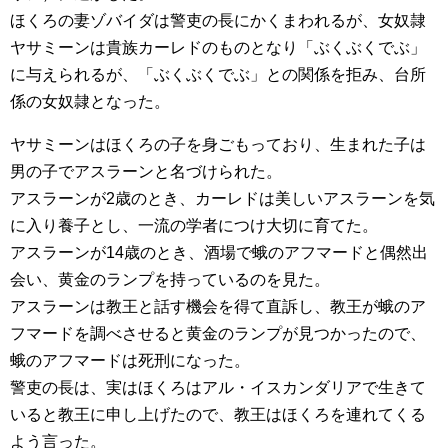
ほくろの妻ゾバイダは警吏の長にかくまわれるが、女奴隷
ヤサミーンは貴族カーレドのものとなり「ぶくぶくでぶ」
に与えられるが、「ぶくぶくでぶ」との関係を拒み、台所
係の女奴隷となった。
ヤサミーンはほくろの子を身ごもっており、生まれた子は
男の子でアスラーンと名づけられた。
アスラーンが2歳のとき、カーレドは美しいアスラーンを気
に入り養子とし、一流の学者につけ大切に育てた。
アスラーンが14歳のとき、酒場で蛾のアフマードと偶然出
会い、黄金のランプを持っているのを見た。
アスラーンは教王と話す機会を得て直訴し、教王が蛾のア
フマードを調べさせると黄金のランプが見つかったので、
蛾のアフマードは死刑になった。
警吏の長は、実はほくろはアル・イスカンダリアで生きて
いると教王に申し上げたので、教王はほくろを連れてくる
よう言った。