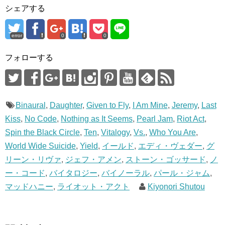
)
ィ
シェアする
ン
ド
ウ
で
開
error
0
0
き
ま
す
フォローする
)
Binaural
,
Daughter
,
Given to Fly
,
I Am Mine
,
Jeremy
,
Last
Kiss
,
No Code
,
Nothing as It Seems
,
Pearl Jam
,
Riot Act
,
Spin the Black Circle
,
Ten
,
Vitalogy
,
Vs.
,
Who You Are
,
World Wide Suicide
,
Yield
,
イールド
,
エディ・ヴェダー
,
グ
リーン・リヴァ
,
ジェフ・アメン
,
ストーン・ゴッサード
,
ノ
ー・コード
,
バイタロジー
,
バイノーラル
,
パール・ジャム
,
マッドハニー
,
ライオット・アクト
Kiyonori Shutou