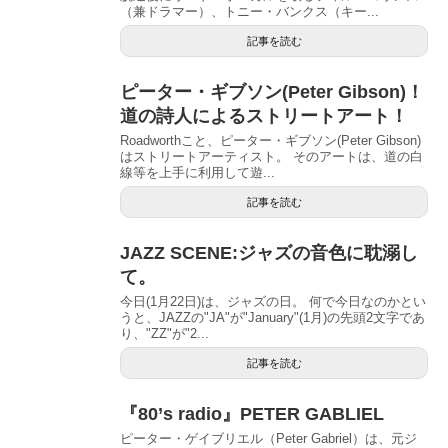
（兼ドラマー）、トニー・バンクス（キー...
記事を読む
ピーター・ギブソン(Peter Gibson)！
道の詩人によるストリートアート！
Roadworthこと、ピーター・ギブソン(Peter Gibson)
はストリートアーティスト。 そのアートは、道の白
線等を上手に利用して遊...
記事を読む
JAZZ SCENE:ジャズの音色に耽溺し
て。
今日(1月22日)は、ジャズの日。 何で今日なのかとい
うと、JAZZの"JA"が"January"(1月)の先頭2文字であ
り、"ZZ"が"2...
記事を読む
『80’s radio』PETER GABLIEL
ピーター・ゲイブリエル（Peter Gabriel）は、元ジ