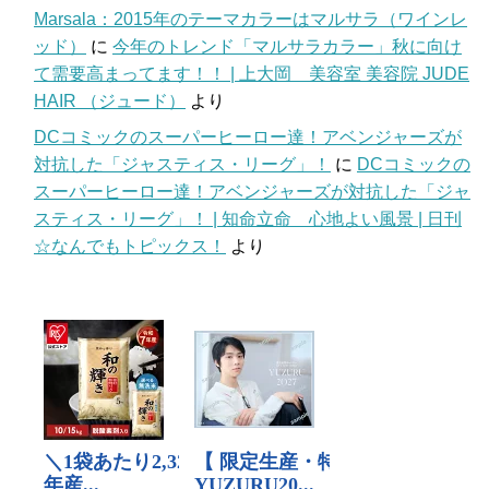
Marsala：2015年のテーマカラーはマルサラ（ワインレ
ッド）
に
今年のトレンド「マルサラカラー」秋に向け
て需要高まってます！！ | 上大岡 美容室 美容院 JUDE
HAIR （ジュード）
より
DCコミックのスーパーヒーロー達！アベンジャーズが
対抗した「ジャスティス・リーグ」！
に
DCコミックの
スーパーヒーロー達！アベンジャーズが対抗した「ジャ
スティス・リーグ」！ | 知命立命 心地よい風景 | 日刊
☆なんでもトピックス！
より