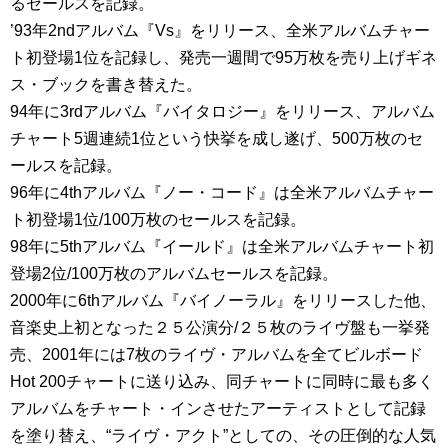
るセールスを記録。
’93年2ndアルバム『Vs』をリリース、全米アルバムチャー
ト初登場1位を記録し、発売一週間で95万枚を売り上げギネ
ス・ブックを書き替えた。
94年に3rdアルバム『バイタロジー』をリリース、アルバム
チャート5週連続1位という快挙を成し遂げ、500万枚のセ
ールスを記録。
96年に4thアルバム『ノー・コード』は全米アルバムチャー
ト初登場1位/100万枚のセールスを記録。
98年に5thアルバム『イールド』は全米アルバムチャート初
登場2位/100万枚のアルバムセールスを記録。
2000年に6thアルバム『バイノーラル』をリリースした他、
音楽史上初となった２５公演分/２５枚のライヴ盤も一挙発
売、2001年には7枚のライヴ・アルバムを全てビルボード
Hot 200チャートに送り込み、同チャートに同時に最も多く
アルバムをチャート・インさせたアーティストとして記録
を塗り替え、“ライヴ・アクト”としての、その圧倒的な人気