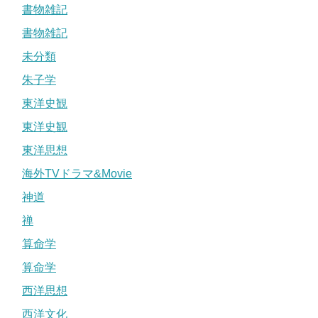
書物雑記
書物雑記
未分類
朱子学
東洋史観
東洋史観
東洋思想
海外TVドラマ&Movie
神道
禅
算命学
算命学
西洋思想
西洋文化