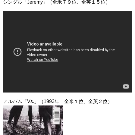
シングル「Jeremy」（全米７９位、全英１５位）
アルバム「Vs.」（1993年 全米１位、全英２位）