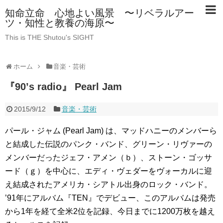
知命立命 心地よい風景 〜リベラルアー
ツ・知性と教養の海原〜
This is THE Shutou's SIGHT
ホーム
音楽・芸術
『90’s radio』 Pearl Jam
2015/9/12
音楽・芸術
パール・ジャム (Pearl Jam) は、マッドハニーのメンバーら
と結成した伝説のパンク・バンド、グリーン・リヴァーの
メンバーだったジェフ・アメン（ｂ）、ストーン・ゴッサ
ード（ｇ）を中心に、エディ・ヴェダーをヴォーカルに迎
え結成されたアメリカ・シアトル出身のロック・バンド。
’91年にアルバム『TEN』でデビュー、このアルバムは発売
から1年を経て全米2位を記録、今日までに1200万枚を越え