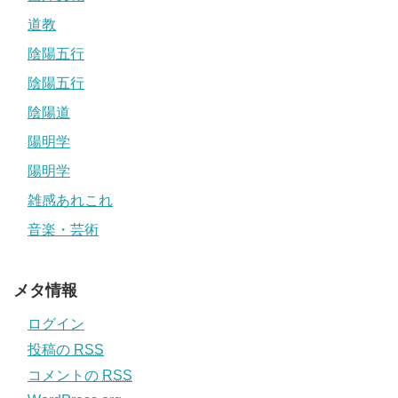
道教
陰陽五行
陰陽五行
陰陽道
陽明学
陽明学
雑感あれこれ
音楽・芸術
メタ情報
ログイン
投稿の
RSS
コメントの
RSS