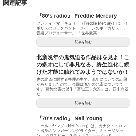
関連記事
『80’s radio』 Freddie Mercury
フレディ・マーキュリー（Freddie Mercury）は、イ
ギリスのロックバンド・クイーンのボーカリスト、
音楽プロデューサー。 「世界最高...
記事を読む
北斎晩年の鬼気迫る作品群を見よ！こ
の多才にして非凡なる、終生進化し続
けた才能に触れてみようではないか！
先の北斎に関する整理の中で、晩年についての話題
がありましたので、今回は晩年の北斎についてで
す。 葛飾北斎の傑作「富嶽三十六景」は、四十六景
だ...
記事を読む
『70’s radio』 Neil Young
ニール・ヤング（Neil Young）は、カナダ・トロン
ト出身のシンガーソングライター、ミュージシャ
ン。 クロスビー、スティルス、ナッシュ&...