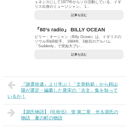
ェネシスにして1977年からソロ活動している、イギ
リス出身のミュージシャン。 1...
記事を読む
『80’s radio』 BILLY OCEAN
ビリー・オーシャン（Billy Ocean）は、イギリスの
ソウル/R&B歌手。 1984年、5枚目のアルバム
「Suddenly」で突如大ブレ...
記事を読む
『謝選拾遺』より学ぶ！「文章軌範」から頼山
陽が選定・編纂した唐宋の「古文」集を知って
いるか！
【源氏物語】 (玖拾伍) 蛍 第二章 光る源氏の
物語 夏の町の物語