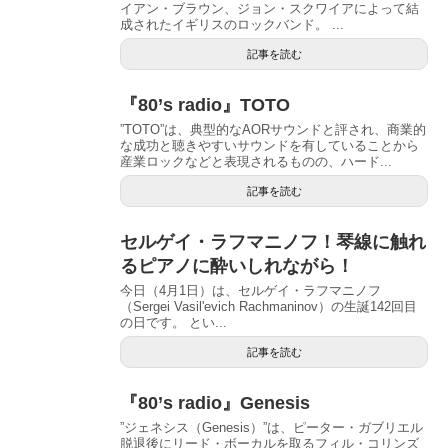
イアン・ブラウン、ジョン・スクワイアによって結
成されたイギリスのロックバンド。 ...
記事を読む
『80’s radio』TOTO
”TOTO”は、典型的なAORサウンドと評され、商業的
な成功と聴きやすいサウンドを有していることから
産業ロックなどと表現されるものの、ハード...
記事を読む
セルゲイ・ラフマニノフ！琴線に触れ
るピアノに酔いしれながら！
今日（4月1日）は、セルゲイ・ラフマニノフ
（Sergei Vasil'evich Rachmaninov）の生誕142回目
の日です。 とい...
記事を読む
『80’s radio』Genesis
”ジェネシス（Genesis）”は、ピーター・ガブリエル
脱退後にリード・ボーカルを取るフィル・コリンズ