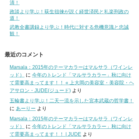
清！
政談より学ぶ！荻生徂徠が説く経世済民と礼楽刑政の
道！
武教全書講録より学ぶ！時代に対する危機意識と忠誠
観！
最近のコメント
Marsala：2015年のテーマカラーはマルサラ（ワインレ
ッド）
に
今年のトレンド「マルサラカラー」秋に向け
て需要高まってます！！ « 上大岡の美容室・美容院・ヘ
アサロン・JUDE(ジュード)
より
五輪書より学ぶ！二天一流を示した宮本武蔵の哲学書！
に
あーりー
より
Marsala：2015年のテーマカラーはマルサラ（ワインレ
ッド）
に
今年のトレンド「マルサラカラー」秋に向け
て需要高まってます！！ | JUDE
より