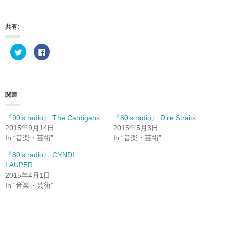
共有:
ク
F
リ
a
ッ
c
ク
e
し
b
て
o
T
o
w
k
関連
i
で
t
共
t
有
e
す
『90’s radio』 The Cardigans
『80’s radio』 Dire Straits
r
る
2015年9月14日
2015年5月3日
で
に
共
は
In “音楽・芸術”
In “音楽・芸術”
有
ク
(
リ
新
ッ
『80’s radio』 CYNDI
し
ク
LAUPER
い
し
ウ
て
2015年4月1日
ィ
く
ン
だ
In “音楽・芸術”
ド
さ
ウ
い
で
(
開
新
き
し
ま
い
す
ウ