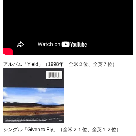
アルバム「Yield」（1998年 全米２位、全英７位）
シングル「Given to Fly」（全米２１位、全英１２位）