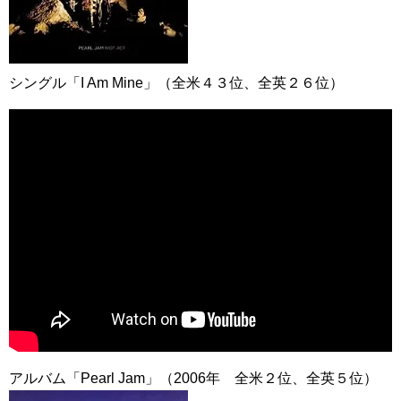
シングル「I Am Mine」（全米４３位、全英２６位）
アルバム「Pearl Jam」（2006年 全米２位、全英５位）