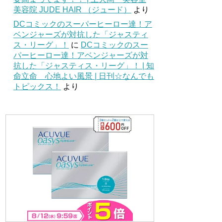
美容院 JUDE HAIR （ジュード）
より
DCコミックのスーパーヒーロー達！ア
ベンジャーズが対抗した「ジャスティ
ス・リーグ」！
に
DCコミックのスー
パーヒーロー達！アベンジャーズが対
抗した「ジャスティス・リーグ」！ | 知
命立命 心地よい風景 | 日刊☆なんでも
トピックス！
より