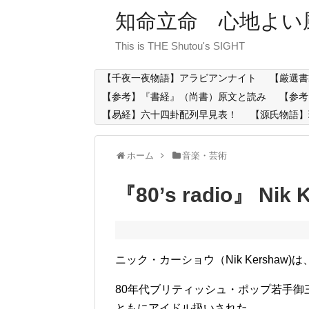
知命立命 心地よい
This is THE Shutou's SIGHT
【千夜一夜物語】アラビアンナイト
【厳選書
【参考】『書経』（尚書）原文と読み
【参考
【易経】六十四卦配列早見表！
【源氏物語】
ホーム
音楽・芸術
『80’s radio』 Nik 
ニック・カーショウ（Nik Kersha
80年代ブリティッシュ・ポップ若手
ともにアイドル扱いされた。