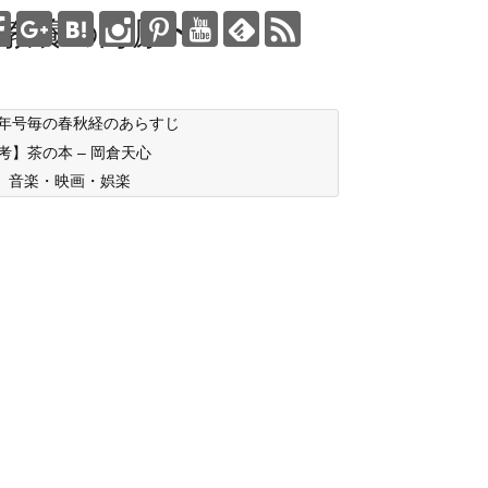
教養の海原〜
年号毎の春秋経のあらすじ
考】茶の本 – 岡倉天心
音楽・映画・娯楽