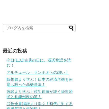
最近の投稿
今日(11/1)古典の日に、源氏物語を読
む！
アルチュール・ランボオへの想い！
随想録より学ぶ！日本の経済危機を何
度も救った高橋是清！
政談より学ぶ！荻生徂徠が説く経世済
民と礼楽刑政の道！
武教全書講録より学ぶ！時代に対する
危機意識と忠誠観！