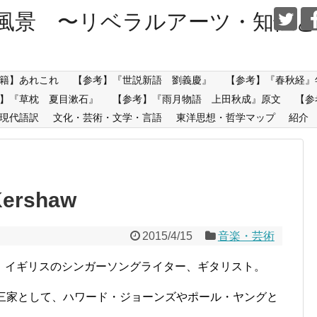
風景 〜リベラルアーツ・知性と
籍】あれこれ
【参考】『世説新語 劉義慶』
【参考】『春秋経』
】『草枕 夏目漱石』
【参考】『雨月物語 上田秋成』原文
【参
現代語訳
文化・芸術・文学・言語
東洋思想・哲学マップ
紹介
Kershaw
2015/4/15
音楽・芸術
w)は、イギリスのシンガーソングライター、ギタリスト。
御三家として、ハワード・ジョーンズやポール・ヤングと