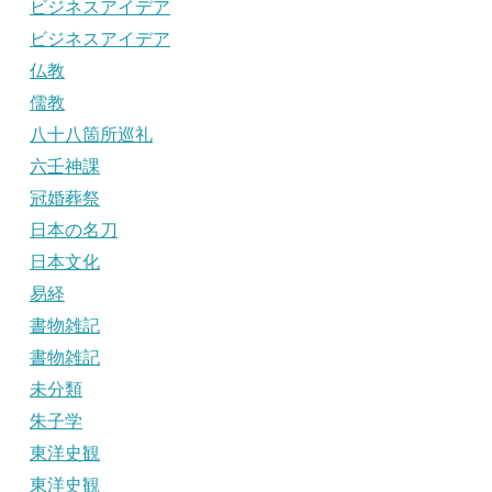
ビジネスアイデア
ビジネスアイデア
仏教
儒教
八十八箇所巡礼
六壬神課
冠婚葬祭
日本の名刀
日本文化
易経
書物雑記
書物雑記
未分類
朱子学
東洋史観
東洋史観