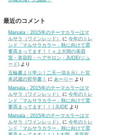
最近のコメント
Marsala：2015年のテーマカラーはマ
ルサラ（ワインレッド）
に
今年のトレ
ンド「マルサラカラー」秋に向けて需
要高まってます！！ « 上大岡の美容
室・美容院・ヘアサロン・JUDE(ジュ
ード)
より
五輪書より学ぶ！二天一流を示した宮
本武蔵の哲学書！
に
あーりー
より
Marsala：2015年のテーマカラーはマ
ルサラ（ワインレッド）
に
今年のトレ
ンド「マルサラカラー」秋に向けて需
要高まってます！！ | JUDE
より
Marsala：2015年のテーマカラーはマ
ルサラ（ワインレッド）
に
今年のトレ
ンド「マルサラカラー」秋に向けて需
要高まってます！！ | 上大岡 美容室