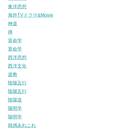
東洋思想
海外TVドラマ&Movie
神道
禅
算命学
算命学
西洋思想
西洋文化
道教
陰陽五行
陰陽五行
陰陽道
陽明学
陽明学
雑感あれこれ