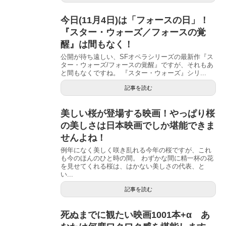
今日(11月4日)は「フォースの日」！
『スター・ウォーズ／フォースの覚
醒』は間もなく！
公開が待ち遠しい、SFオペラシリーズの最新作『ス
ター・ウォーズ/フォースの覚醒』ですが、それもあ
と間もなくですね。 『スター・ウォーズ』シリ...
記事を読む
美しい桜が登場する映画！やっぱり桜
の美しさは日本映画でしか堪能できま
せんよね！
例年になく美しく咲き乱れる今年の桜ですが、これ
も今のほんのひと時の間。 わずかな間に精一杯の花
を見せてくれる桜は、はかない美しさの代表、と
い...
記事を読む
死ぬまでに観たい映画1001本+α あ