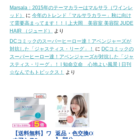
Marsala：2015年のテーマカラーはマルサラ（ワインレ
ッド）
に
今年のトレンド「マルサラカラー」秋に向け
て需要高まってます！！ | 上大岡 美容室 美容院 JUDE
HAIR （ジュード）
より
DCコミックのスーパーヒーロー達！アベンジャーズが
対抗した「ジャスティス・リーグ」！
に
DCコミックの
スーパーヒーロー達！アベンジャーズが対抗した「ジャ
スティス・リーグ」！ | 知命立命 心地よい風景 | 日刊
☆なんでもトピックス！
より