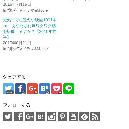
新
ッ
2015年7月15日
し
ク
い
し
In “海外TVドラマ&Movie”
ウ
て
ィ
く
ン
だ
死ぬまでに観たい映画1001本
ド
さ
+α あなたは何度ワクワク感
ウ
い
で
(
を堪能しますか？【2015年前
開
新
き
し
半】
ま
い
2015年8月21日
す
ウ
)
ィ
In “海外TVドラマ&Movie”
ン
ド
ウ
で
開
き
ま
す
シェアする
)
error
0
0
フォローする