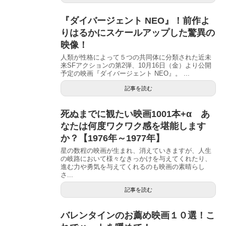
『ダイバージェント NEO』！前作よ
りはるかにスケールアップした驚異の
映像！
人類が性格によって５つの共同体に分類された近未
来SFアクションの第2弾、10月16日（金）より公開
予定の映画『ダイバージェント NEO』。 ...
記事を読む
死ぬまでに観たい映画1001本+α あ
なたは何度ワクワク感を堪能します
か？【1976年～1977年】
星の数程の映画が生まれ、消えていきますが、人生
の岐路において様々なきっかけを与えてくれたり、
進む力や勇気を与えてくれるのも映画の素晴らし
さ...
記事を読む
バレンタインのお薦め映画１０選！こ