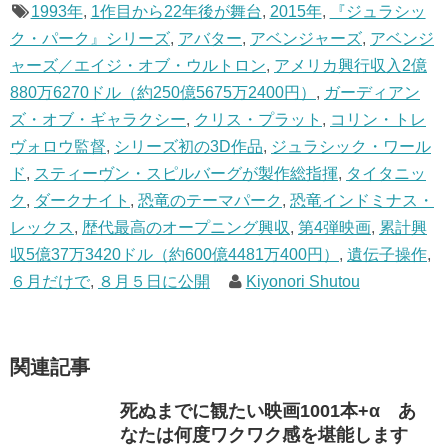
1993年
,
1作目から22年後が舞台
,
2015年
,
『ジュラシッ
ク・パーク』シリーズ
,
アバター
,
アベンジャーズ
,
アベンジ
ャーズ／エイジ・オブ・ウルトロン
,
アメリカ興行収入2億
880万6270ドル（約250億5675万2400円）
,
ガーディアン
ズ・オブ・ギャラクシー
,
クリス・プラット
,
コリン・トレ
ヴォロウ監督
,
シリーズ初の3D作品
,
ジュラシック・ワール
ド
,
スティーヴン・スピルバーグが製作総指揮
,
タイタニッ
ク
,
ダークナイト
,
恐竜のテーマパーク
,
恐竜インドミナス・
レックス
,
歴代最高のオープニング興収
,
第4弾映画
,
累計興
収5億37万3420ドル（約600億4481万400円）
,
遺伝子操作
,
６月だけで
,
８月５日に公開
Kiyonori Shutou
関連記事
死ぬまでに観たい映画1001本+α あ
なたは何度ワクワク感を堪能します