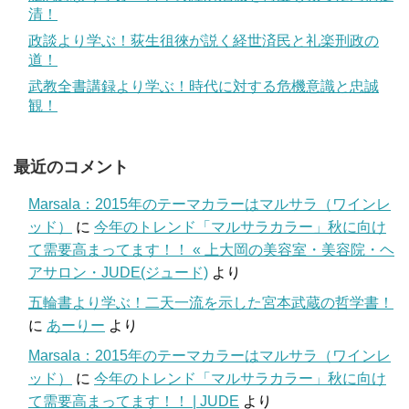
清！
政談より学ぶ！荻生徂徠が説く経世済民と礼楽刑政の
道！
武教全書講録より学ぶ！時代に対する危機意識と忠誠
観！
最近のコメント
Marsala：2015年のテーマカラーはマルサラ（ワインレ
ッド）
に
今年のトレンド「マルサラカラー」秋に向け
て需要高まってます！！ « 上大岡の美容室・美容院・ヘ
アサロン・JUDE(ジュード)
より
五輪書より学ぶ！二天一流を示した宮本武蔵の哲学書！
に
あーりー
より
Marsala：2015年のテーマカラーはマルサラ（ワインレ
ッド）
に
今年のトレンド「マルサラカラー」秋に向け
て需要高まってます！！ | JUDE
より