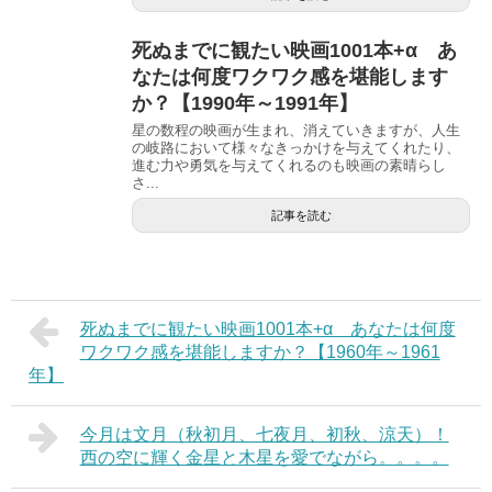
死ぬまでに観たい映画1001本+α あ
なたは何度ワクワク感を堪能します
か？【1990年～1991年】
星の数程の映画が生まれ、消えていきますが、人生
の岐路において様々なきっかけを与えてくれたり、
進む力や勇気を与えてくれるのも映画の素晴らし
さ...
記事を読む
死ぬまでに観たい映画1001本+α あなたは何度
ワクワク感を堪能しますか？【1960年～1961
年】
今月は文月（秋初月、七夜月、初秋、涼天）！
西の空に輝く金星と木星を愛でながら。。。。