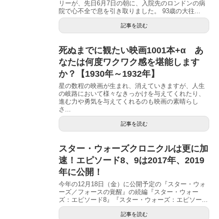
リーが、先日6月7日の朝に、入院先のロンドンの病
院で心不全で息を引き取りました。 93歳の大往...
記事を読む
死ぬまでに観たい映画1001本+α あ
なたは何度ワクワク感を堪能します
か？【1930年～1932年】
星の数程の映画が生まれ、消えていきますが、人生
の岐路において様々なきっかけを与えてくれたり、
進む力や勇気を与えてくれるのも映画の素晴らし
さ...
記事を読む
スター・ウォーズクロニクルは更に加
速！エピソード8、9は2017年、2019
年に公開！
今年の12月18日（金）に公開予定の『スター・ウォ
ーズ／フォースの覚醒』の続編『スター・ウォー
ズ：エピソード8』『スター・ウォーズ：エピソー...
記事を読む