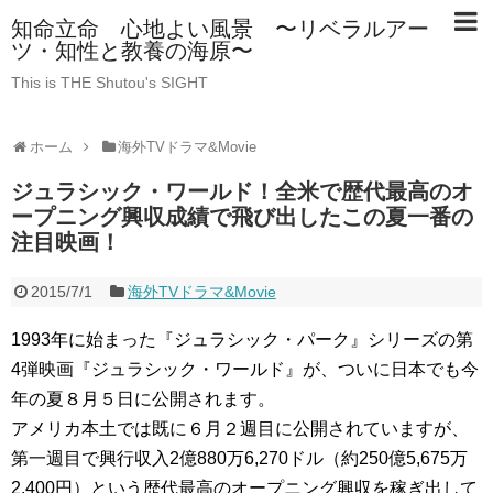
知命立命 心地よい風景 〜リベラルアー
ツ・知性と教養の海原〜
This is THE Shutou's SIGHT
ホーム
海外TVドラマ&Movie
ジュラシック・ワールド！全米で歴代最高のオ
ープニング興収成績で飛び出したこの夏一番の
注目映画！
2015/7/1
海外TVドラマ&Movie
1993年に始まった『ジュラシック・パーク』シリーズの第
4弾映画『ジュラシック・ワールド』が、ついに日本でも今
年の夏８月５日に公開されます。
アメリカ本土では既に６月２週目に公開されていますが、
第一週目で興行収入2億880万6,270ドル（約250億5,675万
2,400円）という歴代最高のオープニング興収を稼ぎ出して