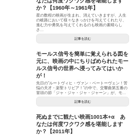
なたは何度ワクワク感を堪能します
か？【1960年～1961年】
星の数程の映画が生まれ、消えていきますが、人生
の岐路において様々なきっかけを与えてくれたり、
進む力や勇気を与えてくれるのも映画の素晴らし
さ...
記事を読む
モールス信号を簡単に覚えられる図を
元に、映画の中にちりばめられたモー
ルス信号の世界へ浸ってみてはいか
が！
先日の”ルートヴィヒ・ヴァン・ベートーヴェン！苦
悩の天才・楽聖トリビア！”の中で、交響曲第五番の
冒頭の節「ジャ・ジャ・ジャ・ジャーン」が、モ...
記事を読む
死ぬまでに観たい映画1001本+α あ
なたは何度ワクワク感を堪能します
か？【2011年】