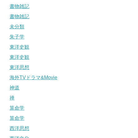
書物雑記
書物雑記
未分類
朱子学
東洋史観
東洋史観
東洋思想
海外TVドラマ&Movie
神道
禅
算命学
算命学
西洋思想