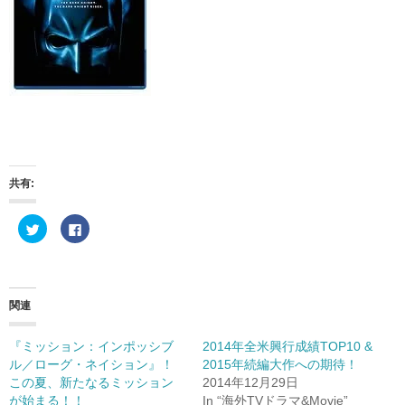
共有:
ク
F
リ
a
ッ
c
ク
e
し
b
て
o
T
o
w
k
関連
i
で
t
共
t
有
e
す
『ミッション：インポッシブ
2014年全米興行成績TOP10 &
r
る
ル／ローグ・ネイション』！
2015年続編大作への期待！
で
に
共
は
この夏、新たなるミッション
2014年12月29日
有
ク
(
リ
が始まる！！
In “海外TVドラマ&Movie”