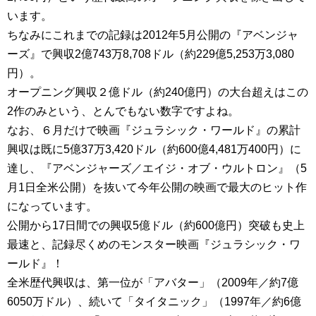
います。
ちなみにこれまでの記録は2012年5月公開の『アベンジャ
ーズ』で興収2億743万8,708ドル（約229億5,253万3,080
円）。
オープニング興収２億ドル（約240億円）の大台超えはこの
2作のみという、とんでもない数字ですよね。
なお、６月だけで映画『ジュラシック・ワールド』の累計
興収は既に5億37万3,420ドル（約600億4,481万400円）に
達し、『アベンジャーズ／エイジ・オブ・ウルトロン』（5
月1日全米公開）を抜いて今年公開の映画で最大のヒット作
になっています。
公開から17日間での興収5億ドル（約600億円）突破も史上
最速と、記録尽くめのモンスター映画『ジュラシック・ワ
ールド』！
全米歴代興収は、第一位が「アバター」（2009年／約7億
6050万ドル）、続いて「タイタニック」（1997年／約6億