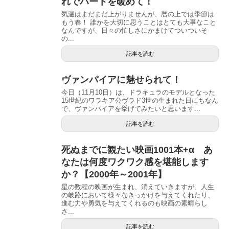
れでハートを暖めて！
気温はまだまだ上がりませんが、暦の上では季節は
もう春！ 誰かを大切に思うことはとても大事なこと
なんですが、日々の忙しさにかまけてついついそ
の...
記事を読む
ヴァンパイアに魅せられて！
今日（11月10日）は、ドラキュラのモデルとなった
15世紀のワラキア公ヴラド3世の生まれた日にちなん
で、ヴァンパイアを挙げてみたいと思います...
記事を読む
死ぬまでに観たい映画1001本+α あ
なたは何度ワクワク感を堪能します
か？【2000年～2001年】
星の数程の映画が生まれ、消えていきますが、人生
の岐路において様々なきっかけを与えてくれたり、
進む力や勇気を与えてくれるのも映画の素晴らし
さ...
記事を読む