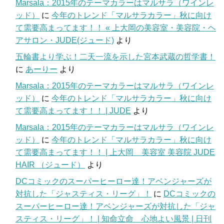
Marsala：2015年のテーマカラーはマルサラ（ワインレ
ッド）
に
今年のトレンド「マルサラカラー」秋に向け
て需要高まってます！！ « 上大岡の美容室・美容院・ヘ
アサロン・JUDE(ジュード)
より
五輪書より学ぶ！二天一流を示した宮本武蔵の哲学書！
に
あーりー
より
Marsala：2015年のテーマカラーはマルサラ（ワインレ
ッド）
に
今年のトレンド「マルサラカラー」秋に向け
て需要高まってます！！ | JUDE
より
Marsala：2015年のテーマカラーはマルサラ（ワインレ
ッド）
に
今年のトレンド「マルサラカラー」秋に向け
て需要高まってます！！ | 上大岡 美容室 美容院 JUDE
HAIR （ジュード）
より
DCコミックのスーパーヒーロー達！アベンジャーズが
対抗した「ジャスティス・リーグ」！
に
DCコミックの
スーパーヒーロー達！アベンジャーズが対抗した「ジャ
スティス・リーグ」！ | 知命立命 心地よい風景 | 日刊