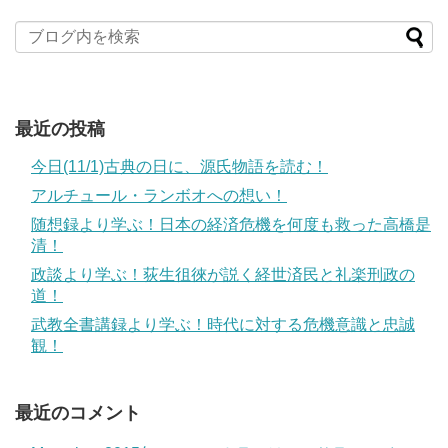
最近の投稿
今日(11/1)古典の日に、源氏物語を読む！
アルチュール・ランボオへの想い！
随想録より学ぶ！日本の経済危機を何度も救った高橋是
清！
政談より学ぶ！荻生徂徠が説く経世済民と礼楽刑政の
道！
武教全書講録より学ぶ！時代に対する危機意識と忠誠
観！
最近のコメント