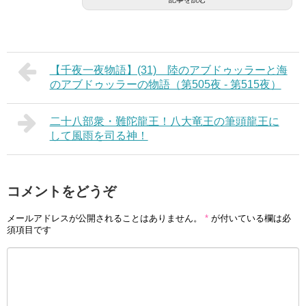
【千夜一夜物語】(31) 陸のアブドゥッラーと海
のアブドゥッラーの物語（第505夜 - 第515夜）
二十八部衆・難陀龍王！八大竜王の筆頭龍王に
して風雨を司る神！
コメントをどうぞ
メールアドレスが公開されることはありません。
*
が付いている欄は必
須項目です