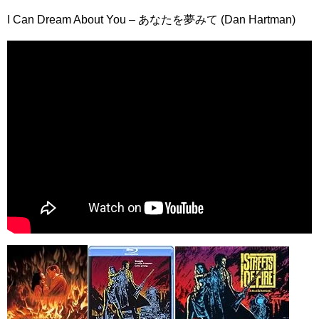
I Can Dream About You – あなたを夢みて (Dan Hartman)