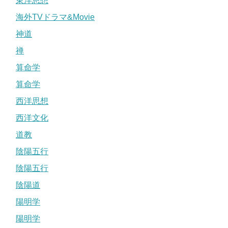
東洋思想
海外TVドラマ&Movie
神道
禅
算命学
算命学
西洋思想
西洋文化
道教
陰陽五行
陰陽五行
陰陽道
陽明学
陽明学