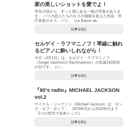
家の美しいショットを愛でよ！
学生の頃から、ずっと傍にある一枚の写真がありま
す。 パリの恋人たちのキスの場面を捉えた作品「市
庁舎前のキス、パリ」（Le Baiser de...
記事を読む
セルゲイ・ラフマニノフ！琴線に触れ
るピアノに酔いしれながら！
今日（4月1日）は、セルゲイ・ラフマニノフ
（Sergei Vasil'evich Rachmaninov）の生誕142回目
の日です。 とい...
記事を読む
『80’s radio』MICHAEL JACKSON
vol.2
マイケル・ジャクソン（Michael Jackson）は「キン
グ・オブ・ポップ」、1970年代から2010年代まで
「5つの世代で全米トップ1...
記事を読む