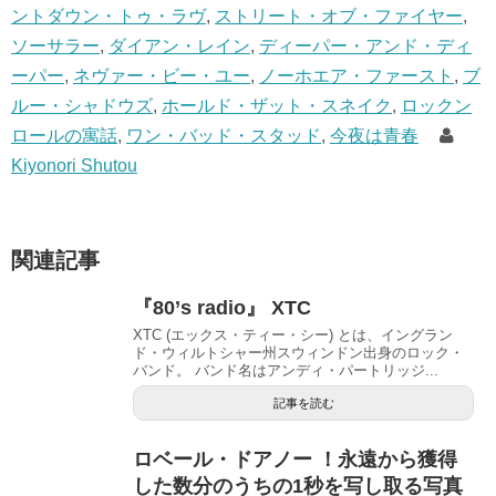
ントダウン・トゥ・ラヴ
,
ストリート・オブ・ファイヤー
,
ソーサラー
,
ダイアン・レイン
,
ディーパー・アンド・ディ
ーパー
,
ネヴァー・ビー・ユー
,
ノーホエア・ファースト
,
ブ
ルー・シャドウズ
,
ホールド・ザット・スネイク
,
ロックン
ロールの寓話
,
ワン・バッド・スタッド
,
今夜は青春
Kiyonori Shutou
関連記事
『80’s radio』 XTC
XTC (エックス・ティー・シー) とは、イングラン
ド・ウィルトシャー州スウィンドン出身のロック・
バンド。 バンド名はアンディ・パートリッジ...
記事を読む
ロベール・ドアノー ！永遠から獲得
した数分のうちの1秒を写し取る写真