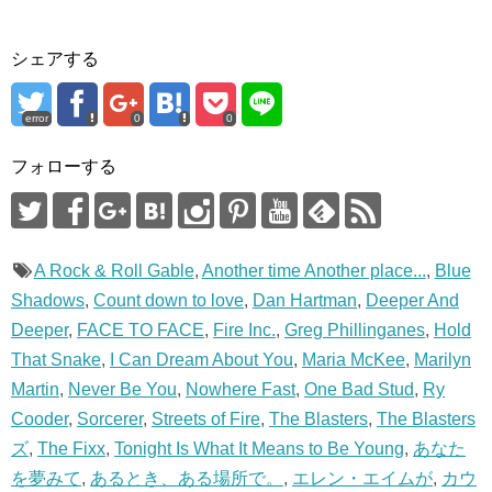
で
(
開
新
き
し
ま
い
シェアする
す
ウ
)
ィ
ン
ド
ウ
error
0
0
で
開
き
フォローする
ま
す
)
A Rock & Roll Gable
,
Another time Another place...
,
Blue
Shadows
,
Count down to love
,
Dan Hartman
,
Deeper And
Deeper
,
FACE TO FACE
,
Fire Inc.
,
Greg Phillinganes
,
Hold
That Snake
,
I Can Dream About You
,
Maria McKee
,
Marilyn
Martin
,
Never Be You
,
Nowhere Fast
,
One Bad Stud
,
Ry
Cooder
,
Sorcerer
,
Streets of Fire
,
The Blasters
,
The Blasters
ズ
,
The Fixx
,
Tonight Is What It Means to Be Young
,
あなた
を夢みて
,
あるとき、ある場所で。
,
エレン・エイムが
,
カウ