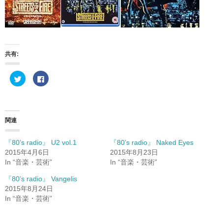
共有:
ク
F
リ
a
ッ
c
ク
e
し
b
て
o
T
o
w
k
関連
i
で
t
共
t
有
e
す
『80’s radio』 U2 vol.1
『80’s radio』 Naked Eyes
r
る
2015年4月6日
2015年8月23日
で
に
共
は
In “音楽・芸術”
In “音楽・芸術”
有
ク
(
リ
新
ッ
『80’s radio』 Vangelis
し
ク
2015年8月24日
い
し
ウ
て
In “音楽・芸術”
ィ
く
ン
だ
ド
さ
ウ
い