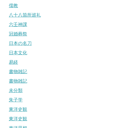
儒教
八十八箇所巡礼
六壬神課
冠婚葬祭
日本の名刀
日本文化
易経
書物雑記
書物雑記
未分類
朱子学
東洋史観
東洋史観