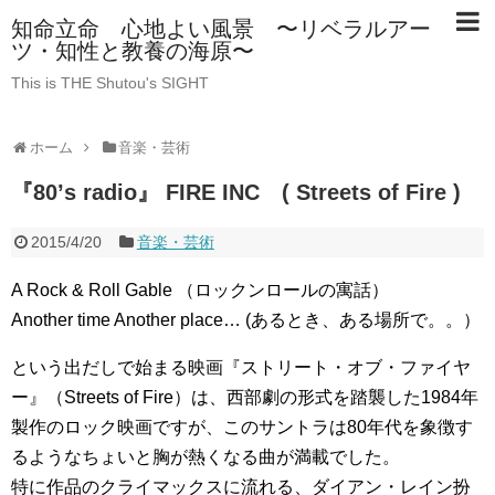
知命立命 心地よい風景 〜リベラルアー
ツ・知性と教養の海原〜
This is THE Shutou's SIGHT
ホーム
音楽・芸術
『80’s radio』 FIRE INC ( Streets of Fire )
2015/4/20
音楽・芸術
A Rock & Roll Gable （ロックンロールの寓話）
Another time Another place… (あるとき、ある場所で。。）
という出だしで始まる映画『ストリート・オブ・ファイヤ
ー』（Streets of Fire）は、西部劇の形式を踏襲した1984年
製作のロック映画ですが、このサントラは80年代を象徴す
るようなちょいと胸が熱くなる曲が満載でした。
特に作品のクライマックスに流れる、ダイアン・レイン扮