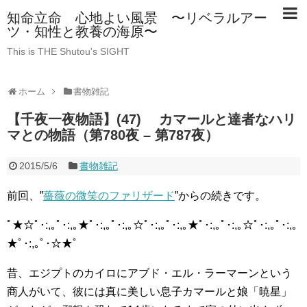
知命立命 心地よい風景 〜リベラルアー
ツ・知性と教養の海原〜
This is THE Shutou's SIGHT
ホーム
書物雑記
【千夜一夜物語】(47) カマールと達者なハリ
マとの物語（第780夜 – 第787夜）
2015/5/6
書物雑記
前回、”
薔薇の微笑のファリザード
”からの続きです。
ﾟ★☆ﾟ･:,｡ﾟ･:,｡★ﾟ･:,｡ﾟ･:,｡☆ﾟ･:,｡ﾟ･:,｡★ﾟ･:,｡ﾟ･:,｡☆ﾟ･:,｡ﾟ･:,｡
★ﾟ･:,｡ﾟ･☆★ﾟ
昔、エジプトのカイロにアブド・エル・ラーマーンという
商人がいて、彼には真に美しい息子カマールと娘「暁星」