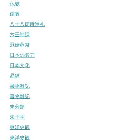
仏教
儒教
八十八箇所巡礼
六壬神課
冠婚葬祭
日本の名刀
日本文化
易経
書物雑記
書物雑記
未分類
朱子学
東洋史観
東洋史観