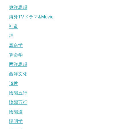
東洋思想
海外TVドラマ&Movie
神道
禅
算命学
算命学
西洋思想
西洋文化
道教
陰陽五行
陰陽五行
陰陽道
陽明学