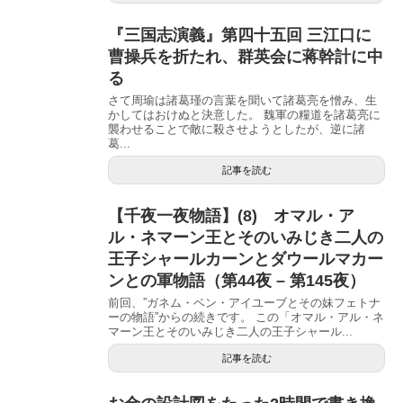
『三国志演義』第四十五回 三江口に
曹操兵を折たれ、群英会に蒋幹計に中
る
さて周瑜は諸葛瑾の言葉を聞いて諸葛亮を憎み、生
かしてはおけぬと決意した。 魏軍の糧道を諸葛亮に
襲わせることで敵に殺させようとしたが、逆に諸
葛...
記事を読む
【千夜一夜物語】(8) オマル・ア
ル・ネマーン王とそのいみじき二人の
王子シャールカーンとダウールマカー
ンとの軍物語（第44夜 – 第145夜）
前回、”ガネム・ベン・アイユーブとその妹フェトナ
ーの物語”からの続きです。 この「オマル・アル・ネ
マーン王とそのいみじき二人の王子シャール...
記事を読む