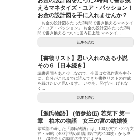
お金の設計図をたった2時間で書き換
えるマネタイズ・ユア・パッション！
お金の設計図を手に入れませんか？
「お金の設計図をたった2時間で書き換えるマネタイ
ズ・ユア・パッション」 お金の設計図をたった2時
間で書き換える ついに国内初上陸 マネタイ...
記事を読む
【書物リスト】思い入れのある小説
その６【日本続き】
読書週間もあと少しなので、今回は女流作家を中心
に、自分がこれまでに読んできた書物リストの作成
を続けたいと思います。 いやあ、恥ずかしげもな
く...
記事を読む
【源氏物語】 (佰参拾伍) 若菜下 第一
章 柏木の物語 女三の宮の結婚後
紫式部の著した『源氏物語』は、100万文字・22万文
節・54帖（400字詰め原稿用紙で約2400枚）から成
り、70年余りの時間の中でおよそ5...