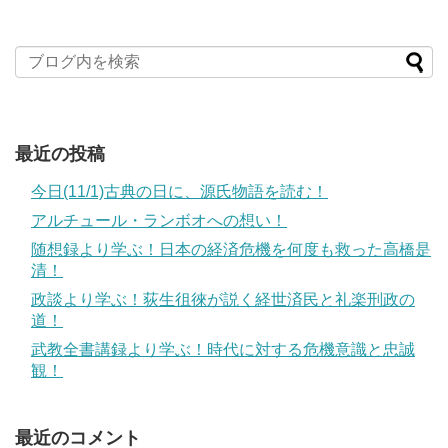
最近の投稿
今日(11/1)古典の日に、源氏物語を読む！
アルチュール・ランボオへの想い！
随想録より学ぶ！日本の経済危機を何度も救った高橋是
清！
政談より学ぶ！荻生徂徠が説く経世済民と礼楽刑政の
道！
武教全書講録より学ぶ！時代に対する危機意識と忠誠
観！
最近のコメント