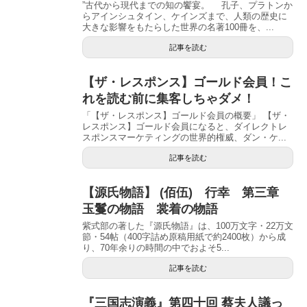
”古代から現代までの知の饗宴。 孔子、プラトンか
らアインシュタイン、ケインズまで、人類の歴史に
大きな影響をもたらした世界の名著100冊を、...
記事を読む
【ザ・レスポンス】ゴールド会員！こ
れを読む前に集客しちゃダメ！
「【ザ・レスポンス】ゴールド会員の概要」 【ザ・
レスポンス】ゴールド会員になると、ダイレクトレ
スポンスマーケティングの世界的権威、ダン・ケ...
記事を読む
【源氏物語】 (佰伍) 行幸 第三章
玉鬘の物語 裳着の物語
紫式部の著した『源氏物語』は、100万文字・22万文
節・54帖（400字詰め原稿用紙で約2400枚）から成
り、70年余りの時間の中でおよそ5...
記事を読む
『三国志演義』第四十回 蔡夫人議っ