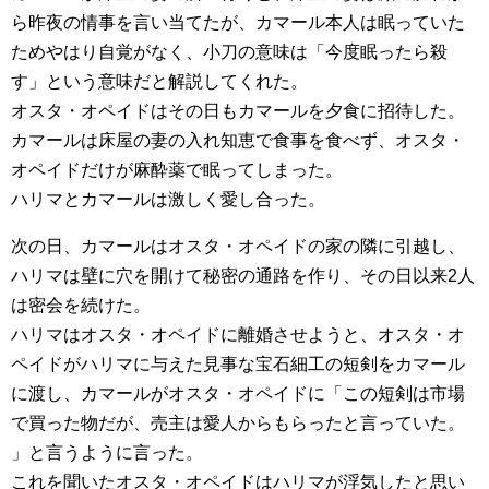
ら昨夜の情事を言い当てたが、カマール本人は眠っていた
ためやはり自覚がなく、小刀の意味は「今度眠ったら殺
す」という意味だと解説してくれた。
オスタ・オペイドはその日もカマールを夕食に招待した。
カマールは床屋の妻の入れ知恵で食事を食べず、オスタ・
オペイドだけが麻酔薬で眠ってしまった。
ハリマとカマールは激しく愛し合った。
次の日、カマールはオスタ・オペイドの家の隣に引越し、
ハリマは壁に穴を開けて秘密の通路を作り、その日以来2人
は密会を続けた。
ハリマはオスタ・オペイドに離婚させようと、オスタ・オ
ペイドがハリマに与えた見事な宝石細工の短剣をカマール
に渡し、カマールがオスタ・オペイドに「この短剣は市場
で買った物だが、売主は愛人からもらったと言っていた。
」と言うように言った。
これを聞いたオスタ・オペイドはハリマが浮気したと思い