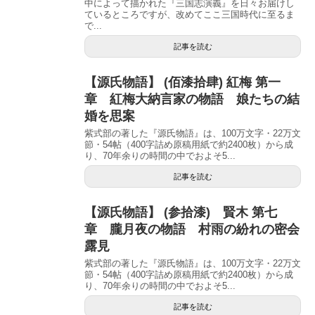
中によって描かれた『三国志演義』を日々お届けし
ているところですが、改めてここ三国時代に至るま
で...
記事を読む
【源氏物語】 (佰漆拾肆) 紅梅 第一
章 紅梅大納言家の物語 娘たちの結
婚を思案
紫式部の著した『源氏物語』は、100万文字・22万文
節・54帖（400字詰め原稿用紙で約2400枚）から成
り、70年余りの時間の中でおよそ5...
記事を読む
【源氏物語】 (参拾漆) 賢木 第七
章 朧月夜の物語 村雨の紛れの密会
露見
紫式部の著した『源氏物語』は、100万文字・22万文
節・54帖（400字詰め原稿用紙で約2400枚）から成
り、70年余りの時間の中でおよそ5...
記事を読む