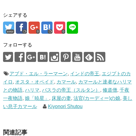
ウ
で
開
き
ま
シェアする
す
)
error
0
0
フォローする
アブド・エル・ラーマーン
,
インドの帝王
,
エジプトのカ
イロ
,
オスタ・オペイド
,
カマール
,
カマールと達者なハリマ
との物語
,
ハリマ
,
バスラの帝王（スルタン）
,
修道僧
,
千夜
一夜物語
,
娘「暁星」
,
床屋の妻
,
法官(カーディー)の娘
,
美し
い息子カマール
Kiyonori Shutou
関連記事