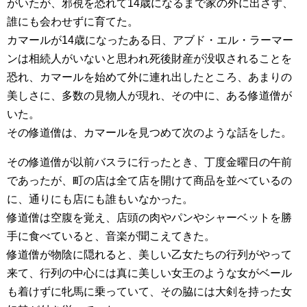
がいたが、邪視を恐れて14歳になるまで家の外に出さず、
誰にも会わせずに育てた。
カマールが14歳になったある日、アブド・エル・ラーマー
ンは相続人がいないと思われ死後財産が没収されることを
恐れ、カマールを始めて外に連れ出したところ、あまりの
美しさに、多数の見物人が現れ、その中に、ある修道僧が
いた。
その修道僧は、カマールを見つめて次のような話をした。
その修道僧が以前バスラに行ったとき、丁度金曜日の午前
であったが、町の店は全て店を開けて商品を並べているの
に、通りにも店にも誰もいなかった。
修道僧は空腹を覚え、店頭の肉やパンやシャーベットを勝
手に食べていると、音楽が聞こえてきた。
修道僧が物陰に隠れると、美しい乙女たちの行列がやって
来て、行列の中心には真に美しい女王のような女がベール
も着けずに牝馬に乗っていて、その脇には大剣を持った女