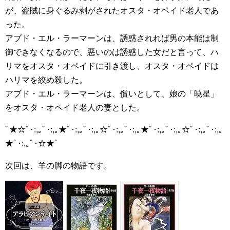
が、盗賊に身ぐるみ剥がされたオスタ・オペイド老人であ
った。
アブド・エル・ラーマーンは、誘惑されれば男の本能は制
御できなくなるので、悪いのは誘惑した女だと言って、ハ
リマをオスタ・オペイドに引き渡し、オスタ・オペイドは
ハリマを絞め殺した。
アブド・エル・ラーマーンは、償いとして、娘の「暁星」
をオスタ・オペイド老人の妻とした。
ﾟ★☆ﾟ･:,｡ﾟ･:,｡★ﾟ･:,｡ﾟ･:,｡☆ﾟ･:,｡ﾟ･:,｡★ﾟ･:,｡ﾟ･:,｡☆ﾟ･:,｡ﾟ･:,｡
★ﾟ･:,｡ﾟ･☆★ﾟ
次回は、羊の脚の物語です。