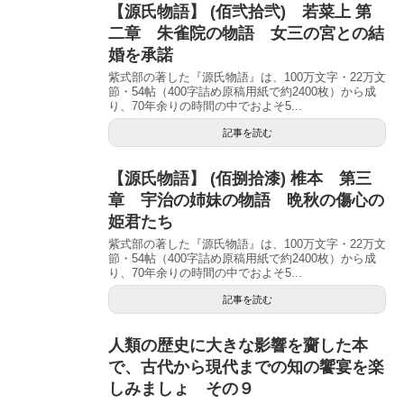
【源氏物語】 (佰弐拾弐) 若菜上 第
二章 朱雀院の物語 女三の宮との結
婚を承諾
紫式部の著した『源氏物語』は、100万文字・22万文
節・54帖（400字詰め原稿用紙で約2400枚）から成
り、70年余りの時間の中でおよそ5...
記事を読む
【源氏物語】 (佰捌拾漆) 椎本 第三
章 宇治の姉妹の物語 晩秋の傷心の
姫君たち
紫式部の著した『源氏物語』は、100万文字・22万文
節・54帖（400字詰め原稿用紙で約2400枚）から成
り、70年余りの時間の中でおよそ5...
記事を読む
人類の歴史に大きな影響を齎した本
で、古代から現代までの知の饗宴を楽
しみましょ その９