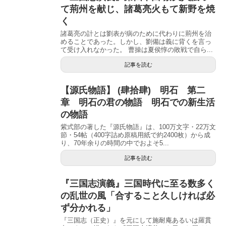
て荊州を献じ、諸葛亮火もて新野を焼
く
諸葛亮の計とは劉表が病のために代わりに荊州を治
めることであった。しかし、劉備は義に背くを言っ
て受け入れなかった。 曹操は夏侯惇の敗戦で自ら...
記事を読む
【源氏物語】 (肆拾肆) 明石 第二
章 明石の君の物語 明石での新生活
の物語
紫式部の著した『源氏物語』は、100万文字・22万文
節・54帖（400字詰め原稿用紙で約2400枚）から成
り、70年余りの時間の中でおよそ5...
記事を読む
『三国志演義』三国時代に至る数多く
の乱世の風「合すること久しければ必
ず分かれる」
『三国志（正史）』を元にして施耐庵あるいは羅貫