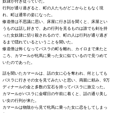
奴隷が付き従っていた。
行列が通り過ぎると、町の人たちがどこからともなく現
れ、町は通常の姿になった。
修道僧は不思議に思い、床屋に行き話を聞くと、床屋とい
うものは話し好きで、あの行列を見るものは誰でも剣を持
った女奴隷に切り殺されるので、町の人は行列が通り過ぎ
るまで隠れているということを聞いた。
修道僧は怖くなってバスラの町を離れ、カイロまで来たと
ころ、カマールが牝馬に乗った女に似ているので見つめて
いたのであった。
話を聞いたカマールは、話の女に心を奪われ、何としても
バスラに行きその女を見てみたいと思い、両親に頼み、9万
ディナールの金と多数の宝石を持ってバスラに旅立った。
カマールがバスラに金曜日の午前に着くと、話の通り美し
い女の行列が来た。
カマールは物陰から見て牝馬に乗った女に恋をしてしまっ