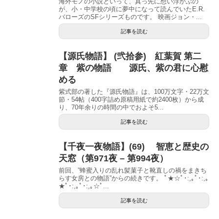
海外モノの小説といって、真っ先に想い浮かぶの
が、小・中学校の頃に夢中になって読んでいたE.R.
バローズのSFシリーズものです。 映画ジョン・...
記事を読む
【源氏物語】 (弐拾参) 紅葉賀 第二
章 紫の物語 源氏、紫の君に心慰
める
紫式部の著した『源氏物語』は、100万文字・22万文
節・54帖（400字詰め原稿用紙で約2400枚）から成
り、70年余りの時間の中でおよそ5...
記事を読む
【千夜一夜物語】(69) 智恵と歴史の
天窓（第971夜 – 第994夜）
前回、”蜂蜜入りの乱れ髪菓子と靴直しの禍をまきち
らす女房との物語”からの続きです。 ﾟ★☆ﾟ･:,｡ﾟ･:,｡
★ﾟ･:,｡ﾟ･:,｡☆ﾟ...
記事を読む