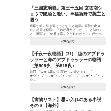
『三国志演義』第三十五回 玄徳南シ
ョウで隠淪と逢い、単福新野で英主と
遇う
蔡瑁が城に引き返そうとすると趙雲の軍勢に出会っ
た。趙雲は蔡瑁に 「わが君わどこか。」 と訪ねる
と、蔡瑁は 「使君は席を立たれたがどこに行かれ...
記事を読む
【千夜一夜物語】(31) 陸のアブドゥ
ッラーと海のアブドゥッラーの物語
（第505夜 – 第515夜）
前回、”匂える園の道話”からの続きです。 ﾟ
★☆ﾟ･:,｡ﾟ･:,｡★ﾟ･:,｡ﾟ･:,｡☆ﾟ･:,｡ﾟ･:,｡★ﾟ･:,｡ﾟ･:,｡
☆...
記事を読む
【書物リスト】思い入れのある小説
その３【海外】