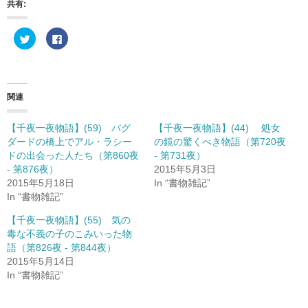
共有:
ク
F
リ
a
ッ
c
ク
e
し
b
て
o
T
o
w
k
関連
i
で
t
共
t
有
e
す
【千夜一夜物語】(59) バグ
【千夜一夜物語】(44) 処女
r
る
ダードの橋上でアル・ラシー
の鏡の驚くべき物語（第720夜
で
に
共
は
ドの出会った人たち（第860夜
- 第731夜）
有
ク
(
リ
- 第876夜）
2015年5月3日
新
ッ
2015年5月18日
In “書物雑記”
し
ク
い
し
In “書物雑記”
ウ
て
ィ
く
ン
だ
【千夜一夜物語】(55) 気の
ド
さ
毒な不義の子のこみいった物
ウ
い
で
(
語（第826夜 - 第844夜）
開
新
き
し
2015年5月14日
ま
い
In “書物雑記”
す
ウ
)
ィ
ン
ド