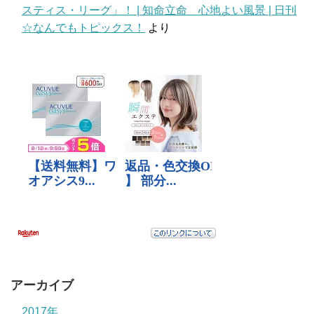
スティス・リーグ」！ | 知命立命 心地よい風景 | 日刊
☆なんでもトピックス！
より
アーカイブ
2017年