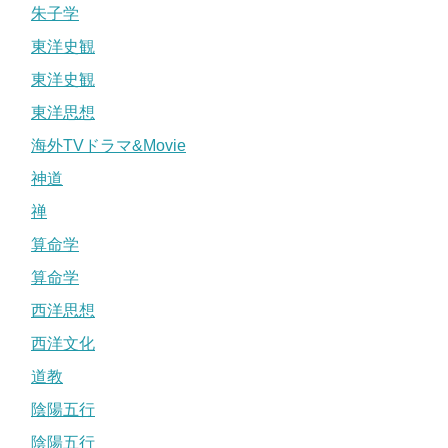
朱子学
東洋史観
東洋史観
東洋思想
海外TVドラマ&Movie
神道
禅
算命学
算命学
西洋思想
西洋文化
道教
陰陽五行
陰陽五行