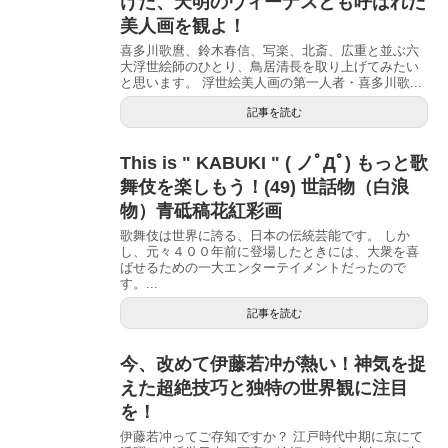
けた、天明のヴィーナスとも呼ばれた
美人画を観よ！
喜多川歌麿、鈴木春信、写楽、北斎、広重と並ぶ六
大浮世絵師のひとり、鳥居清長を取り上げてみたい
と思います。 浮世絵美人画の第一人者・喜多川歌...
記事を読む
This is " KABUKI " ( ノﾟДﾟ) もっと歌
舞伎を楽しもう！(49) 世話物（白浪
物）青砥稿花紅彩画
歌舞伎は世界に誇る、日本の伝統芸能です。 しか
し、元々４００年前に登場したときには、大衆を喜
ばせるための一大エンターテイメントだったので
す。...
記事を読む
今、改めて伊藤若冲が熱い！神気を捉
えた超絶技巧と独特の世界観に注目
を！
伊藤若冲ってご存知ですか？ 江戸時代中期に京にて