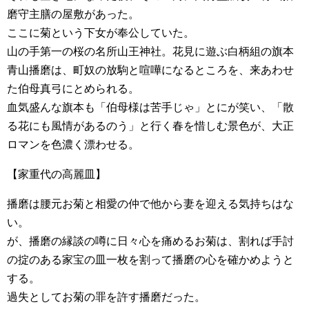
磨守主膳の屋敷があった。
ここに菊という下女が奉公していた。
山の手第一の桜の名所山王神社。花見に遊ぶ白柄組の旗本
青山播磨は、町奴の放駒と喧嘩になるところを、来あわせ
た伯母真弓にとめられる。
血気盛んな旗本も「伯母様は苦手じゃ」とにが笑い、「散
る花にも風情があるのう」と行く春を惜しむ景色が、大正
ロマンを色濃く漂わせる。
【家重代の高麗皿】
播磨は腰元お菊と相愛の仲で他から妻を迎える気持ちはな
い。
が、播磨の縁談の噂に日々心を痛めるお菊は、割れば手討
の掟のある家宝の皿一枚を割って播磨の心を確かめようと
する。
過失としてお菊の罪を許す播磨だった。