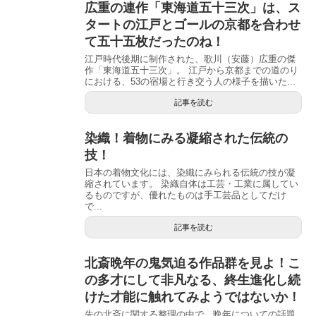
広重の連作「東海道五十三次」は、ス
タートの江戸とゴールの京都を合わせ
て五十五枚だったのね！
江戸時代後期に制作された、歌川（安藤）広重の傑
作「東海道五十三次」。 江戸から京都までの道のり
における、53の宿場と行き交う人の様子を描いた...
記事を読む
染織！着物にみる凝縮された伝統の
技！
日本の着物文化には、染織にみられる伝統の技が凝
縮されています。 染織自体は工芸・工業に属してい
るものですが、優れたものは手工芸品としてだけ
で...
記事を読む
北斎晩年の鬼気迫る作品群を見よ！こ
の多才にして非凡なる、終生進化し続
けた才能に触れてみようではないか！
先の北斎に関する整理の中で、晩年についての話題