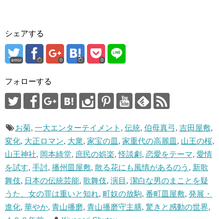
ク
e
し
b
て
o
T
o
w
k
i
で
シェアする
t
共
t
有
e
す
r
る
で
に
error
0
0
共
は
有
ク
(
リ
フォローする
新
ッ
し
ク
い
し
ウ
て
ィ
く
ン
だ
ド
さ
ウ
い
お菊
,
一大エンターテイメント
,
伝統
,
伯母真弓
,
吉田屋敷
,
で
(
開
新
変化
,
大正ロマン
,
大衆
,
家宝の皿
,
家重代の高麗皿
,
山王の桜
,
き
し
ま
い
山王神社
,
岡本綺堂
,
庶民の娯楽
,
怪談劇
,
恋愛をテーマ
,
愛情
す
ウ
)
ィ
ン
を試す
,
手討
,
播州皿屋敷
,
散る花にも風情があるのう
,
新歌
ド
ウ
舞伎
,
日本の伝統芸能
,
歌舞伎
,
演目
,
潔白な男のまことを疑
で
開
うた、女の罪は重いと知れ
,
町奴の放駒
,
番町皿屋敷
,
発展・
き
ま
進化
,
華やか
,
青山播磨
,
青山播磨守主膳
,
驚きと感動の世界
,
す
)