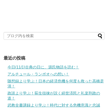
最近の投稿
今日(11/1)古典の日に、源氏物語を読む！
アルチュール・ランボオへの想い！
随想録より学ぶ！日本の経済危機を何度も救った高橋是
清！
政談より学ぶ！荻生徂徠が説く経世済民と礼楽刑政の
道！
武教全書講録より学ぶ！時代に対する危機意識と忠誠