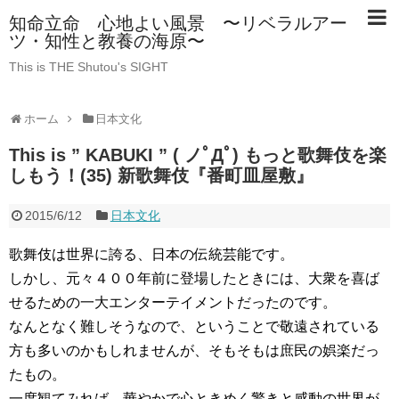
知命立命 心地よい風景 〜リベラルアー
ツ・知性と教養の海原〜
This is THE Shutou's SIGHT
ホーム
日本文化
This is ” KABUKI ” ( ノﾟДﾟ) もっと歌舞伎を楽
しもう！(35) 新歌舞伎『番町皿屋敷』
2015/6/12
日本文化
歌舞伎は世界に誇る、日本の伝統芸能です。
しかし、元々４００年前に登場したときには、大衆を喜ば
せるための一大エンターテイメントだったのです。
なんとなく難しそうなので、ということで敬遠されている
方も多いのかもしれませんが、そもそもは庶民の娯楽だっ
たもの。
一度観てみれば、華やかで心ときめく驚きと感動の世界が