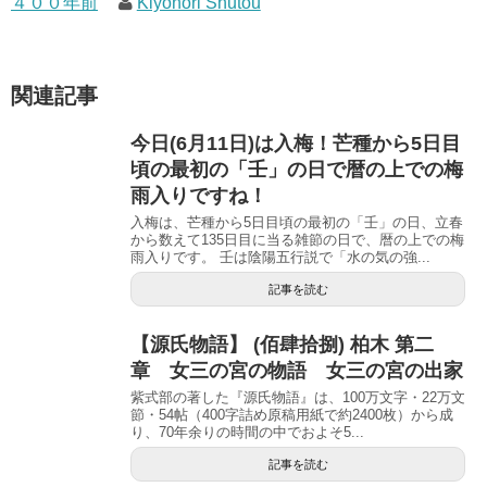
４００年前
Kiyonori Shutou
関連記事
今日(6月11日)は入梅！芒種から5日目
頃の最初の「壬」の日で暦の上での梅
雨入りですね！
入梅は、芒種から5日目頃の最初の「壬」の日、立春
から数えて135日目に当る雑節の日で、暦の上での梅
雨入りです。 壬は陰陽五行説で「水の気の強...
記事を読む
【源氏物語】 (佰肆拾捌) 柏木 第二
章 女三の宮の物語 女三の宮の出家
紫式部の著した『源氏物語』は、100万文字・22万文
節・54帖（400字詰め原稿用紙で約2400枚）から成
り、70年余りの時間の中でおよそ5...
記事を読む