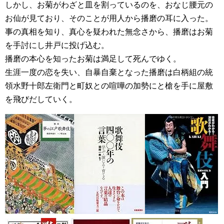
しかし、お菊がわざと皿を割っているのを、おなじ腰元の
お仙が見ており、そのことが用人から播磨の耳に入った。
事の真相を知り、真心を疑われた無念さから、播磨はお菊
を手討にし井戸に投げ込む。
播磨の本心を知ったお菊は満足して死んでゆく。
生涯一度の恋を失い、自暴自棄となった播磨は白柄組の統
領水野十郎左衛門と町奴との喧嘩の加勢にと槍を手に屋敷
を飛びだしていく。