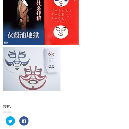
共有:
ク
F
リ
a
ッ
c