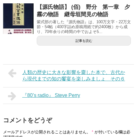
【源氏物語】 (佰) 野分 第一章 夕
霧の物語 継母垣間見の物語
紫式部の著した『源氏物語』は、100万文字・22万文
節・54帖（400字詰め原稿用紙で約2400枚）から成
り、70年余りの時間の中でおよそ5...
記事を読む
人類の歴史に大きな影響を齎した本で、古代か
ら現代までの知の饗宴を楽しみましょ その６
『80’s radio』 Steve Perry
コメントをどうぞ
メールアドレスが公開されることはありません。
*
が付いている欄は必