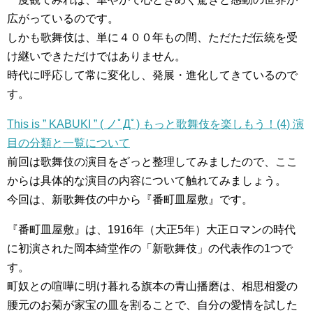
広がっているのです。
しかも歌舞伎は、単に４００年もの間、ただただ伝統を受
け継いできただけではありません。
時代に呼応して常に変化し、発展・進化してきているので
す。
This is ” KABUKI ” ( ノﾟДﾟ) もっと歌舞伎を楽しもう！(4) 演
目の分類と一覧について
前回は歌舞伎の演目をざっと整理してみましたので、ここ
からは具体的な演目の内容について触れてみましょう。
今回は、新歌舞伎の中から『番町皿屋敷』です。
『番町皿屋敷』は、1916年（大正5年）大正ロマンの時代
に初演された岡本綺堂作の「新歌舞伎」の代表作の1つで
す。
町奴との喧嘩に明け暮れる旗本の青山播磨は、相思相愛の
腰元のお菊が家宝の皿を割ることで、自分の愛情を試した