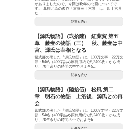
がありましたので、今回は晩年の北斎についてで
す。 葛飾北斎の傑作「富嶽三十六景」は、四十六景
だ...
記事を読む
【源氏物語】 (弐拾陸) 紅葉賀 第五
章 藤壷の物語（三） 秋、藤壷は中
宮、源氏は宰相となる
紫式部の著した『源氏物語』は、100万文字・22万文
節・54帖（400字詰め原稿用紙で約2400枚）から成
り、70年余りの時間の中でおよそ5...
記事を読む
【源氏物語】 (陸拾伍) 松風 第二
章 明石の物語 上洛後、源氏との再
会
紫式部の著した『源氏物語』は、100万文字・22万文
節・54帖（400字詰め原稿用紙で約2400枚）から成
り、70年余りの時間の中でおよそ5...
記事を読む