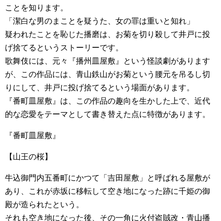
ことを知ります。
「潔白な男のまことを疑うた、女の罪は重いと知れ」
疑われたことを恥じた播磨は、お菊を切り殺して井戸に投
げ捨てるというストーリーです。
歌舞伎には、元々『播州皿屋敷』という怪談劇があります
が、この作品には、青山鉄山がお菊という腰元を吊るし切
りにして、井戸に投げ捨てるという場面があります。
『番町皿屋敷』は、この作品の趣向を生かした上で、近代
的な恋愛をテーマとして書き替えた点に特徴があります。
『番町皿屋敷』
【山王の桜】
牛込御門内五番町にかつて「吉田屋敷」と呼ばれる屋敷が
あり、これが赤坂に移転して空き地になった跡に千姫の御
殿が造られたという。
それも空き地になった後、その一角に火付盗賊改・青山播