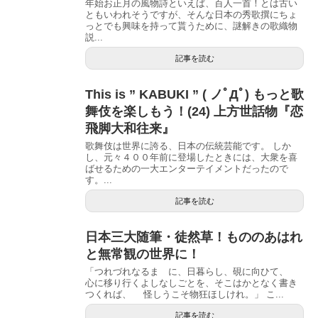
年始お正月の風物詩といえば、百人一首！とは古い
ともいわれそうですが、そんな日本の秀歌撰にちょ
っとでも興味を持って貰うために、謎解きの歌織物
説...
記事を読む
This is ” KABUKI ” ( ノﾟДﾟ) もっと歌
舞伎を楽しもう！(24) 上方世話物『恋
飛脚大和往来』
歌舞伎は世界に誇る、日本の伝統芸能です。 しか
し、元々４００年前に登場したときには、大衆を喜
ばせるための一大エンターテイメントだったので
す。...
記事を読む
日本三大随筆・徒然草！もののあはれ
と無常観の世界に！
「つれづれなるまゝに、日暮らし、硯に向ひて、
心に移り行くよしなしごとを、そこはかとなく書き
つくれば、 怪しうこそ物狂ほしけれ。」 こ...
記事を読む