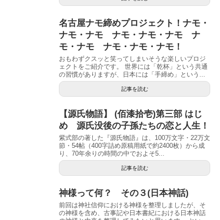
名古屋ナモ締めプロジェクト！ナモ・
ナモ・ナモ ナモ・ナモ・ナモ ナ
モ・ナモ ナモ・ナモ・ナモ！
おもわずクスッと笑ってしまいそうな楽しいプロジ
ェクトをご紹介です。 世界には「乾杯」という共通
の習慣がありますが、日本には「手締め」という...
記事を読む
【源氏物語】 (佰漆拾壱)第三部 はじ
め 源氏没後の子孫たちの恋と人生！
紫式部の著した『源氏物語』は、100万文字・22万文
節・54帖（400字詰め原稿用紙で約2400枚）から成
り、70年余りの時間の中でおよそ5...
記事を読む
神様って何？ その３(日本神話)
前回は神社信仰における神様を整理しましたが、そ
の神様を含め、古事記や日本書紀における日本神話