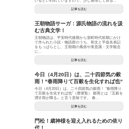
いるといわれていますので、少し整理してみる...
記事を読む
王朝物語サーガ：源氏物語の流れを汲
む古典文学！
王朝物語は、平安時代後期から室町時代前期にかけ
て作られた小説・物語群のうち、和文と平仮名表記
をもっぱらとし、王朝期の風俗や美意識・文学観念
に...
記事を読む
今日（4月20日）は、二十四節気の穀
雨！”春雨降りて百穀を生化すれば也”
今日（4月20日）は、二十四節気の穀雨！ ”春雨降り
て百穀を生化すれば也”（暦便覧） 穀雨とは『五穀を
潤す雨が降る』と言う意味です。 春...
記事を読む
門松！歳神様を迎え入れるための依り
代！