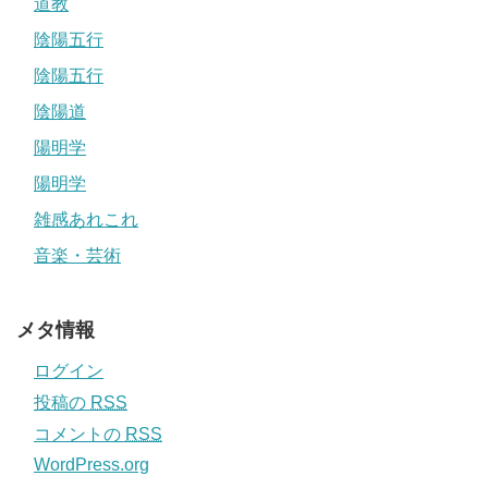
道教
陰陽五行
陰陽五行
陰陽道
陽明学
陽明学
雑感あれこれ
音楽・芸術
メタ情報
ログイン
投稿の
RSS
コメントの
RSS
WordPress.org