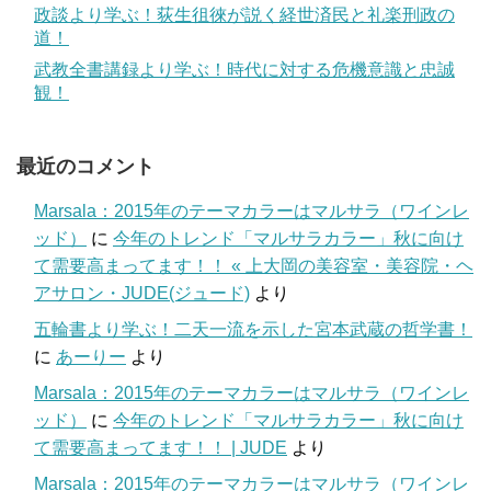
政談より学ぶ！荻生徂徠が説く経世済民と礼楽刑政の
道！
武教全書講録より学ぶ！時代に対する危機意識と忠誠
観！
最近のコメント
Marsala：2015年のテーマカラーはマルサラ（ワインレ
ッド）
に
今年のトレンド「マルサラカラー」秋に向け
て需要高まってます！！ « 上大岡の美容室・美容院・ヘ
アサロン・JUDE(ジュード)
より
五輪書より学ぶ！二天一流を示した宮本武蔵の哲学書！
に
あーりー
より
Marsala：2015年のテーマカラーはマルサラ（ワインレ
ッド）
に
今年のトレンド「マルサラカラー」秋に向け
て需要高まってます！！ | JUDE
より
Marsala：2015年のテーマカラーはマルサラ（ワインレ