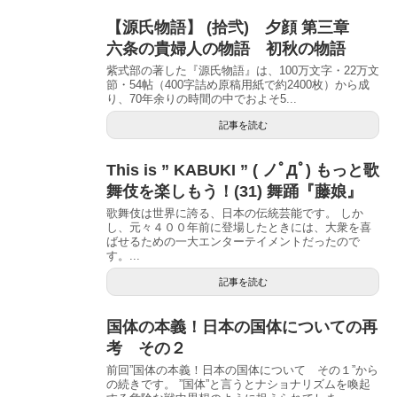
【源氏物語】 (拾弐) 夕顔 第三章
六条の貴婦人の物語 初秋の物語
紫式部の著した『源氏物語』は、100万文字・22万文
節・54帖（400字詰め原稿用紙で約2400枚）から成
り、70年余りの時間の中でおよそ5...
記事を読む
This is ” KABUKI ” ( ノﾟДﾟ) もっと歌
舞伎を楽しもう！(31) 舞踊『藤娘』
歌舞伎は世界に誇る、日本の伝統芸能です。 しか
し、元々４００年前に登場したときには、大衆を喜
ばせるための一大エンターテイメントだったので
す。...
記事を読む
国体の本義！日本の国体についての再
考 その２
前回”国体の本義！日本の国体について その１”から
の続きです。 ”国体”と言うとナショナリズムを喚起