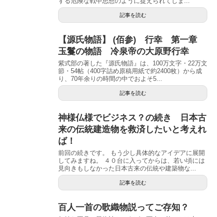
する危険な戦中思想のように捉えられてしま...
記事を読む
【源氏物語】 (佰参) 行幸 第一章
玉鬘の物語 冷泉帝の大原野行幸
紫式部の著した『源氏物語』は、100万文字・22万文
節・54帖（400字詰め原稿用紙で約2400枚）から成
り、70年余りの時間の中でおよそ5...
記事を読む
神様仏様でビジネス？の続き 日本古
来の伝統建造物を救済したいと考えれ
ば！
前回の続きです。 もう少し具体的なアイデアに展開
してみますね。 ４０台に入ってからは、若い頃には
見向きもしなかった日本古来の伝統や建築物な...
記事を読む
百人一首の歌織物説ってご存知？