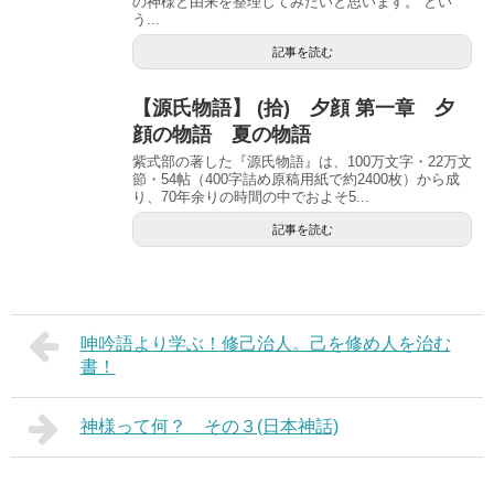
の神様と由来を整理してみたいと思います。 とい
う...
記事を読む
【源氏物語】 (拾) 夕顔 第一章 夕
顔の物語 夏の物語
紫式部の著した『源氏物語』は、100万文字・22万文
節・54帖（400字詰め原稿用紙で約2400枚）から成
り、70年余りの時間の中でおよそ5...
記事を読む
呻吟語より学ぶ！修己治人。己を修め人を治む
書！
神様って何？ その３(日本神話)