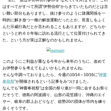
はすべてがすべて所謂”伊勢信仰”からきていたものだとは言
い難い部分もありますし、抜け参りのように隷属関係を一
時的に解き放つ一種の解放運動だったとか、世直しをふく
んだ示威行為だとか言われることもありますが、どちらか
というと約６０年毎に訪れる流行として位置付けられてき
た、という方が実は正解なのかもしれません。
このようにご利益が重なる今年から来年のうちに、改めて
お伊勢参りを考えてもよいかもしれませんね。
そんな中調べておりましたら、今週の10/14～10/16に”
神嘗
奉祝祭
”が開催されるという記事をみつけました。
なんでも”神嘗奉祝祭”は全国の祭り連が一同に会するお祭り
だそうで、徳島の阿波踊り、山形の花笠踊り、沖縄のエイ
サー、岐阜の郡上おどりなど、総勢20の団体が市内を練り
歩くそうです。