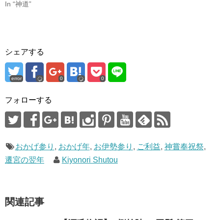
で
(
In “神道”
開
新
き
し
ま
い
す
ウ
)
ィ
ン
ド
ウ
シェアする
で
開
き
ま
す
error
0
0
)
フォローする
おかげ参り
,
おかげ年
,
お伊勢参り
,
ご利益
,
神嘗奉祝祭
,
遷宮の翌年
Kiyonori Shutou
関連記事