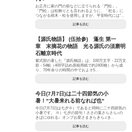
お正月に家の門の前などに立てられる「門松」。
「門松」は松飾りとも言われるように、「祀る」に
つながる樹木・松を使用しますが、平安時代には”...
記事を読む
【源氏物語】 (伍拾参) 蓬生 第一
章 末摘花の物語 光る源氏の須磨明
石離京時代
紫式部の著した『源氏物語』は、100万文字・22万文
節・54帖（400字詰め原稿用紙で約2400枚）から成
り、70年余りの時間の中でおよそ5...
記事を読む
今日(7月7日)は二十四節気の小
暑！”大暑来れる前なれば也”
今日(7月7日)は七夕※）であると同時に二十四節気の
小暑です。 ※）七夕の節句！ささの葉さらさら♪の
きばにゆれる♩オンプお星さまきらきら♫き...
記事を読む