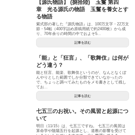
【源氏物語】 (捌拾陸) 玉鬘 第四
章 光る源氏の物語 玉鬘を養女とす
る物語
紫式部の著した『源氏物語』は、100万文字・22万文
節・54帖（400字詰め原稿用紙で約2400枚）から成
り、70年余りの時間の中でおよそ5...
記事を読む
「能」と「狂言」、「歌舞伎」は何が
どう違う？
能と狂言、能楽、歌舞伎というのが、なんとなくぼ
んやりとした範囲でしか分類できていなかったの
で、ちょっと調べてみたものをメモ書きとして残し
てお...
記事を読む
七五三のお祝い。その風習と起源につ
いて
明日（11/15）は、七五三ですね。 七五三の風習は
算命学や陰陽五行を起源とし、道教の影響を受けて