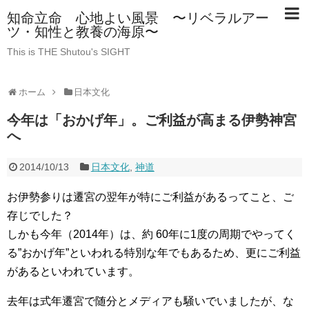
知命立命 心地よい風景 〜リベラルアー
ツ・知性と教養の海原〜
This is THE Shutou's SIGHT
ホーム
日本文化
今年は「おかげ年」。ご利益が高まる伊勢神宮
へ
2014/10/13
日本文化
,
神道
お伊勢参りは遷宮の翌年が特にご利益があるってこと、ご
存じでした？
しかも今年（2014年）は、約 60年に1度の周期でやってく
る”おかげ年”といわれる特別な年でもあるため、更にご利益
があるといわれています。
去年は式年遷宮で随分とメディアも騒いでいましたが、な