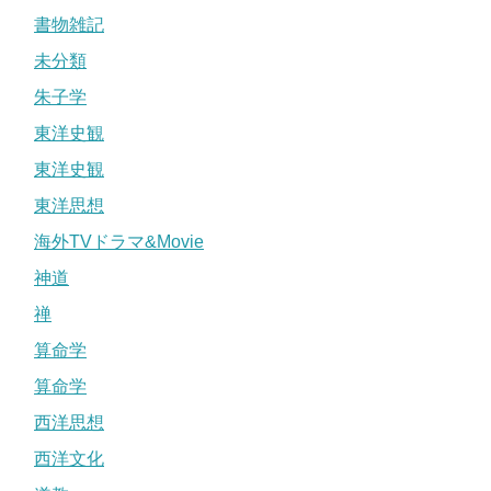
書物雑記
未分類
朱子学
東洋史観
東洋史観
東洋思想
海外TVドラマ&Movie
神道
禅
算命学
算命学
西洋思想
西洋文化