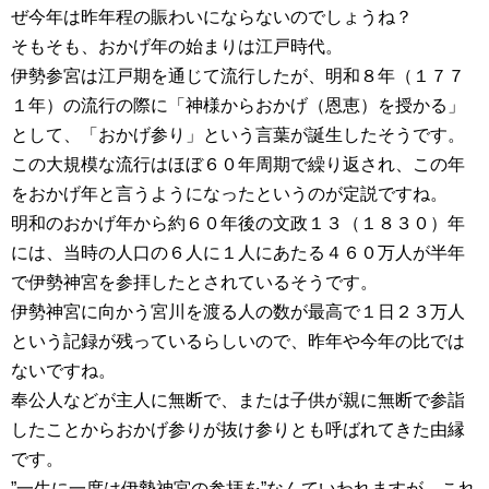
ぜ今年は昨年程の賑わいにならないのでしょうね？
そもそも、おかげ年の始まりは江戸時代。
伊勢参宮は江戸期を通じて流行したが、明和８年（１７７
１年）の流行の際に「神様からおかげ（恩恵）を授かる」
として、「おかげ参り」という言葉が誕生したそうです。
この大規模な流行はほぼ６０年周期で繰り返され、この年
をおかげ年と言うようになったというのが定説ですね。
明和のおかげ年から約６０年後の文政１３（１８３０）年
には、当時の人口の６人に１人にあたる４６０万人が半年
で伊勢神宮を参拝したとされているそうです。
伊勢神宮に向かう宮川を渡る人の数が最高で１日２３万人
という記録が残っているらしいので、昨年や今年の比では
ないですね。
奉公人などが主人に無断で、または子供が親に無断で参詣
したことからおかげ参りが抜け参りとも呼ばれてきた由縁
です。
”一生に一度は伊勢神宮の参拝を”なんていわれますが、これ