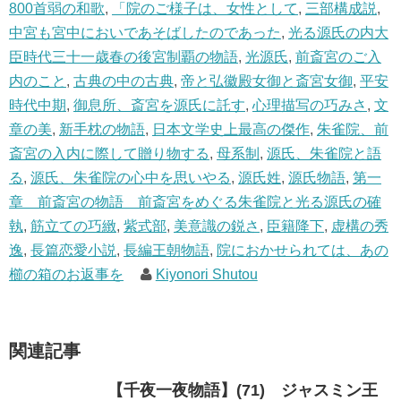
800首弱の和歌
,
「院のご様子は、女性として
,
三部構成説
,
中宮も宮中においであそばしたのであった
,
光る源氏の内大
臣時代三十一歳春の後宮制覇の物語
,
光源氏
,
前斎宮のご入
内のこと
,
古典の中の古典
,
帝と弘徽殿女御と斎宮女御
,
平安
時代中期
,
御息所、斎宮を源氏に託す
,
心理描写の巧みさ
,
文
章の美
,
新手枕の物語
,
日本文学史上最高の傑作
,
朱雀院、前
斎宮の入内に際して贈り物する
,
母系制
,
源氏、朱雀院と語
る
,
源氏、朱雀院の心中を思いやる
,
源氏姓
,
源氏物語
,
第一
章 前斎宮の物語 前斎宮をめぐる朱雀院と光る源氏の確
執
,
筋立ての巧緻
,
紫式部
,
美意識の鋭さ
,
臣籍降下
,
虚構の秀
逸
,
長篇恋愛小説
,
長編王朝物語
,
院におかせられては、あの
櫛の箱のお返事を
Kiyonori Shutou
関連記事
【千夜一夜物語】(71) ジャスミン王