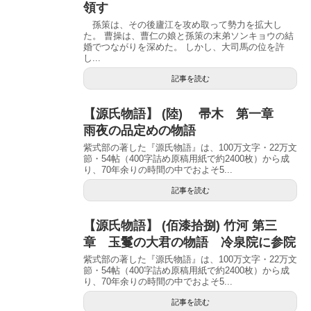
領す
孫策は、その後廬江を攻め取って勢力を拡大し
た。 曹操は、曹仁の娘と孫策の末弟ソンキョウの結
婚でつながりを深めた。 しかし、大司馬の位を許
し...
記事を読む
【源氏物語】 (陸) 帚木 第一章
雨夜の品定めの物語
紫式部の著した『源氏物語』は、100万文字・22万文
節・54帖（400字詰め原稿用紙で約2400枚）から成
り、70年余りの時間の中でおよそ5...
記事を読む
【源氏物語】 (佰漆拾捌) 竹河 第三
章 玉鬘の大君の物語 冷泉院に参院
紫式部の著した『源氏物語』は、100万文字・22万文
節・54帖（400字詰め原稿用紙で約2400枚）から成
り、70年余りの時間の中でおよそ5...
記事を読む