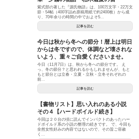
紫式部の著した『源氏物語』は、100万文字・22万文
節・54帖（400字詰め原稿用紙で約2400枚）から成
り、70年余りの時間の中でおよそ5...
記事を読む
今日は秋から冬への節分！暦上は明日
からは冬ですので、体調など壊されな
いよう、重々ご自愛くださいませ。
今日（11月7日）は、秋から冬への節分です。 え
っ、冬の節分？と思われるかもしれませんが、もと
もと節分とは立春・立夏・立秋・立冬それぞれの
前...
記事を読む
【書物リスト】思い入れのある小説
その４【ハードボイルド続き】
今回は２０台の頃に読んでインパクトのあったハー
ドボイルド系の小説の整理の続きです。 で、今回も
全然女性好みの内容ではないので、その旨ご容赦
く...