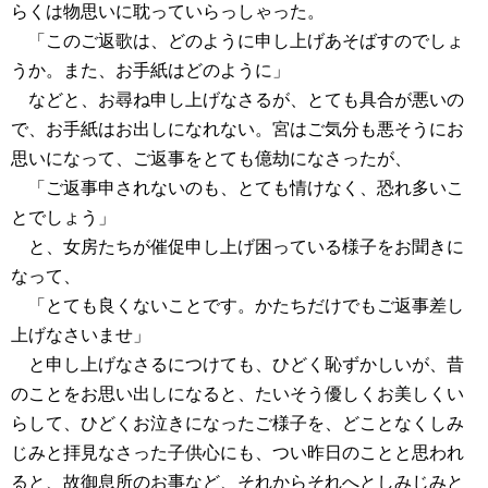
らくは物思いに耽っていらっしゃった。
「このご返歌は、どのように申し上げあそばすのでしょ
うか。また、お手紙はどのように」
などと、お尋ね申し上げなさるが、とても具合が悪いの
で、お手紙はお出しになれない。宮はご気分も悪そうにお
思いになって、ご返事をとても億劫になさったが、
「ご返事申されないのも、とても情けなく、恐れ多いこ
とでしょう」
と、女房たちが催促申し上げ困っている様子をお聞きに
なって、
「とても良くないことです。かたちだけでもご返事差し
上げなさいませ」
と申し上げなさるにつけても、ひどく恥ずかしいが、昔
のことをお思い出しになると、たいそう優しくお美しくい
らして、ひどくお泣きになったご様子を、どことなくしみ
じみと拝見なさった子供心にも、つい昨日のことと思われ
ると、故御息所のお事など、それからそれへとしみじみと