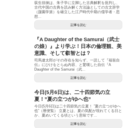
荻生徂徠は、朱子学に立脚した古典解釈を批判し、
古代中国の古典を読み解く方法論としての古文辞学
（蘐園学派）を確立した江戸時代中期の儒学者・思
想...
記事を読む
『A Daughter of the Samurai（武士
の娘）』より学ぶ！日本の倫理観、美
意識、そして叡智とは？
司馬遼太郎がその存在を知らず、一読して『福翁自
伝』にひけをとらぬ内容、と驚嘆した自伝『A
Daughter of the Samurai（武...
記事を読む
今日(5月6日)は、二十四節気の立
夏！”夏の立つがゆへ也”
今日(5月6日)は二十四節気の立夏！ ”夏の立つがゆへ
也”（暦便覧） 立夏とは、夏の気配が現れてくる日と
か、夏めいてくる頃という意味です...
記事を読む