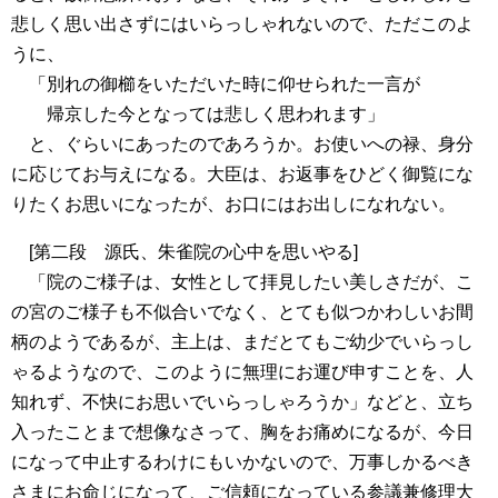
悲しく思い出さずにはいらっしゃれないので、ただこのよ
うに、
「別れの御櫛をいただいた時に仰せられた一言が
帰京した今となっては悲しく思われます」
と、ぐらいにあったのであろうか。お使いへの禄、身分
に応じてお与えになる。大臣は、お返事をひどく御覧にな
りたくお思いになったが、お口にはお出しになれない。
[第二段 源氏、朱雀院の心中を思いやる]
「院のご様子は、女性として拝見したい美しさだが、こ
の宮のご様子も不似合いでなく、とても似つかわしいお間
柄のようであるが、主上は、まだとてもご幼少でいらっし
ゃるようなので、このように無理にお運び申すことを、人
知れず、不快にお思いでいらっしゃろうか」などと、立ち
入ったことまで想像なさって、胸をお痛めになるが、今日
になって中止するわけにもいかないので、万事しかるべき
さまにお命じになって、ご信頼になっている参議兼修理大