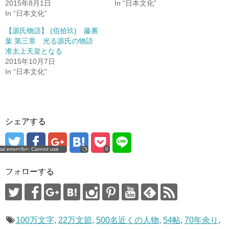
(
リ
2015年8月1日
In “日本文化”
新
ッ
In “日本文化”
し
ク
い
し
ウ
て
【源氏物語】 (佰拾玖) 藤裏
ィ
く
ン
だ
葉 第三章 光る源氏の物語
ド
さ
准太上天皇となる
ウ
い
で
(
2015年10月7日
開
新
き
し
In “日本文化”
ま
い
す
ウ
)
ィ
ン
ド
ウ
で
開
シェアする
き
ま
す
)
tal error</b>: Cannot use
error
0
ype WP_Error as array in
/shutou.jp/public_html/wp-
simplicity2/lib/sns.php</b>
フォローする
e <b>116</b><br />
100万文字
,
22万文節
,
500名近くの人物
,
54帖
,
70年余り
,