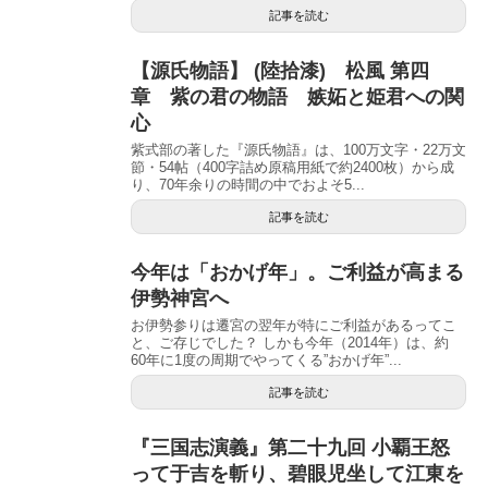
記事を読む
【源氏物語】 (陸拾漆) 松風 第四
章 紫の君の物語 嫉妬と姫君への関
心
紫式部の著した『源氏物語』は、100万文字・22万文
節・54帖（400字詰め原稿用紙で約2400枚）から成
り、70年余りの時間の中でおよそ5...
記事を読む
今年は「おかげ年」。ご利益が高まる
伊勢神宮へ
お伊勢参りは遷宮の翌年が特にご利益があるってこ
と、ご存じでした？ しかも今年（2014年）は、約
60年に1度の周期でやってくる”おかげ年”...
記事を読む
『三国志演義』第二十九回 小覇王怒
って于吉を斬り、碧眼児坐して江東を