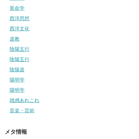
算命学
西洋思想
西洋文化
道教
陰陽五行
陰陽五行
陰陽道
陽明学
陽明学
雑感あれこれ
音楽・芸術
メタ情報