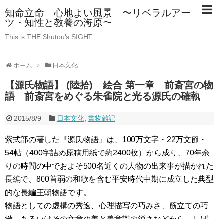
知命立命 心地よい風景 〜リベラルアー
ツ・知性と教養の海原〜
This is THE Shutou's SIGHT
ホーム
日本文化
【源氏物語】 (陸拾) 絵合 第一章 前斎宮の物
語 前斎宮をめぐる朱雀院と光る源氏の確執
2015/8/9
日本文化
,
書物雑記
紫式部の著した『源氏物語』は、100万文字・22万文節・
54帖（400字詰め原稿用紙で約2400枚）から成り、70年余
りの時間の中でおよそ500名近くの人物の出来事が描かれた
長編で、800首弱の和歌を含む平安時代中期に成立した典型
的な長編王朝物語です。
物語としての虚構の秀逸、心理描写の巧みさ、筋立ての巧
緻、あるいはその文章の美と美意識の鋭さなどから、しば