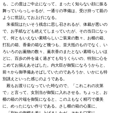
も、この度はご中止になって、まったく知らない顔に振る
舞っていらっしゃるが、一通りの準備は、受け持って親の
ように世話してお上げになる。
朱雀院はたいそう残念に思し召されるが、体裁が悪いの
で、お手紙なども絶えてしまっていたが、その当日になっ
て、何ともいえない素晴らしいご装束の数々、お櫛の箱、
打乱の箱、香壷の箱など幾つも、並大抵のものでなく、い
ろいろのお薫物の数々、薫衣香のまたとない素晴らしいほ
どに、百歩の外を遠く過ぎても匂うくらいの、特別に心を
こめてお揃えあそばした。内大臣が御覧になろうからと、
前々から御準備あそばしていたのであろうか、いかにも特
別誂えといった感じのようである。
殿もお渡りになっていた時なので、「これこれの次第
で」と言って、女別当が御覧に入れさせる。ちょっと、お
櫛の箱の片端を御覧になると、この上もなく精巧で優美
に、めったにない作りである。さし櫛の箱の心葉に、
「別れの御櫛を差し上げましたが、それを口実に