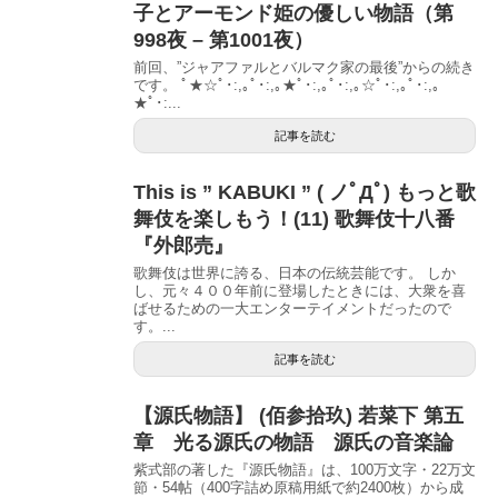
子とアーモンド姫の優しい物語（第
998夜 – 第1001夜）
前回、”ジャアファルとバルマク家の最後”からの続き
です。 ﾟ★☆ﾟ･:,｡ﾟ･:,｡★ﾟ･:,｡ﾟ･:,｡☆ﾟ･:,｡ﾟ･:,｡
★ﾟ･:...
記事を読む
This is ” KABUKI ” ( ノﾟДﾟ) もっと歌
舞伎を楽しもう！(11) 歌舞伎十八番
『外郎売』
歌舞伎は世界に誇る、日本の伝統芸能です。 しか
し、元々４００年前に登場したときには、大衆を喜
ばせるための一大エンターテイメントだったので
す。...
記事を読む
【源氏物語】 (佰参拾玖) 若菜下 第五
章 光る源氏の物語 源氏の音楽論
紫式部の著した『源氏物語』は、100万文字・22万文
節・54帖（400字詰め原稿用紙で約2400枚）から成