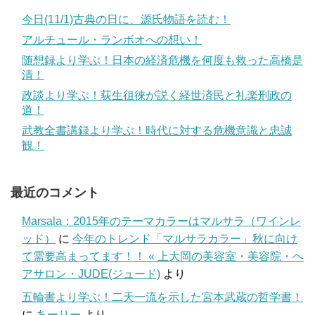
今日(11/1)古典の日に、源氏物語を読む！
アルチュール・ランボオへの想い！
随想録より学ぶ！日本の経済危機を何度も救った高橋是
清！
政談より学ぶ！荻生徂徠が説く経世済民と礼楽刑政の
道！
武教全書講録より学ぶ！時代に対する危機意識と忠誠
観！
最近のコメント
Marsala：2015年のテーマカラーはマルサラ（ワインレ
ッド）
に
今年のトレンド「マルサラカラー」秋に向け
て需要高まってます！！ « 上大岡の美容室・美容院・ヘ
アサロン・JUDE(ジュード)
より
五輪書より学ぶ！二天一流を示した宮本武蔵の哲学書！
に
あーりー
より