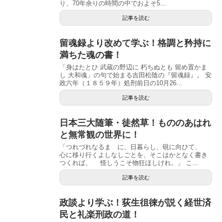
り、70年余りの時間の中でおよそ5...
記事を読む
留魂録より改めて学ぶ！格調と矜持に
満ちた魂の書！
「身はたとひ 武蔵の野辺に 朽ちぬとも 留め置かま
し 大和魂」の句で始まる吉田松陰の『留魂録』。 安
政六年（１８５９年）処刑前日の10月26...
記事を読む
日本三大随筆・徒然草！もののあはれ
と無常観の世界に！
「つれづれなるまゝに、日暮らし、硯に向ひて、
心に移り行くよしなしごとを、そこはかとなく書き
つくれば、 怪しうこそ物狂ほしけれ。」 こ...
記事を読む
政談より学ぶ！荻生徂徠が説く経世済
民と礼楽刑政の道！