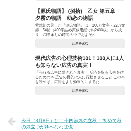
【源氏物語】 (捌拾) 乙女 第五章
夕霧の物語 幼恋の物語
紫式部の著した『源氏物語』は、100万文字・22万文
節・54帖（400字詰め原稿用紙で約2400枚）から成
り、70年余りの時間の中でおよそ5...
記事を読む
現代広告の心理技術101！100人に1人
も知らない広告の真実！
「売れる広告に隠された真実」 反応を取る広告を作
るための本 広告の目的は人に行動させること この本
を読めば、広告をより効果的にするた...
記事を読む
今日（8月8日）は二十四節気の立秋！”初めて秋
の気立つがゆへなれば也”