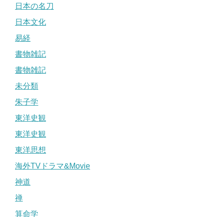
日本の名刀
日本文化
易経
書物雑記
書物雑記
未分類
朱子学
東洋史観
東洋史観
東洋思想
海外TVドラマ&Movie
神道
禅
算命学