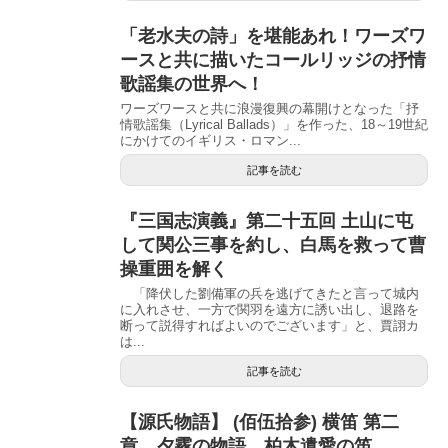
「老水夫の詩」を堪能あれ！ワーズワ
ースと共に描いたコールリッジの抒情
歌謡集の世界へ！
ワーズワースと共に浪漫復興の幕開けとなった「抒
情歌謡集（Lyrical Ballads）」を作った、18～19世紀
にかけてのイギリス・ロマン...
記事を読む
『三国志演義』第二十五回 土山に屯
して関公三事を約し、白馬を救って曹
操重囲を解く
「降伏した劉備軍の兵を逃げてきたと言って城内
に入れさせ、一方で関羽を遠方に誘い出し、退路を
断って説得すればよいのでございます」と、賈詡カ
は...
記事を読む
【源氏物語】 (佰伍拾参) 横笛 第二
章 夕霧の物語 柏木遺愛の笛