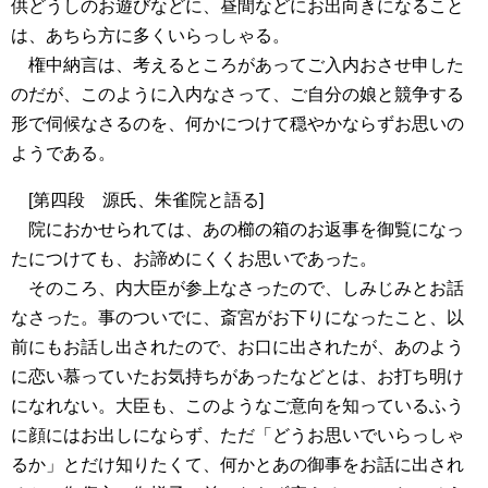
供どうしのお遊びなどに、昼間などにお出向きになること
は、あちら方に多くいらっしゃる。
権中納言は、考えるところがあってご入内おさせ申した
のだが、このように入内なさって、ご自分の娘と競争する
形で伺候なさるのを、何かにつけて穏やかならずお思いの
ようである。
[第四段 源氏、朱雀院と語る]
院におかせられては、あの櫛の箱のお返事を御覧になっ
たにつけても、お諦めにくくお思いであった。
そのころ、内大臣が参上なさったので、しみじみとお話
なさった。事のついでに、斎宮がお下りになったこと、以
前にもお話し出されたので、お口に出されたが、あのよう
に恋い慕っていたお気持ちがあったなどとは、お打ち明け
になれない。大臣も、このようなご意向を知っているふう
に顔にはお出しにならず、ただ「どうお思いでいらっしゃ
るか」とだけ知りたくて、何かとあの御事をお話に出され