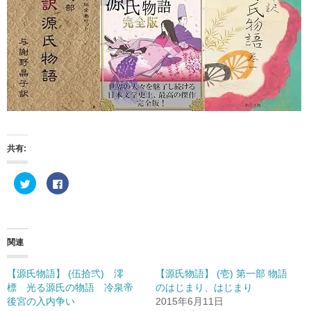
共有:
ク
F
リ
a
ッ
c
ク
e
し
b
て
o
T
o
w
k
関連
i
で
t
共
t
有
e
す
【源氏物語】 (伍拾弐) 澪
【源氏物語】 (壱) 第一部 物語
r
る
標 光る源氏の物語 冷泉帝
のはじまり、はじまり
で
に
共
は
後宮の入内争い
2015年6月11日
有
ク