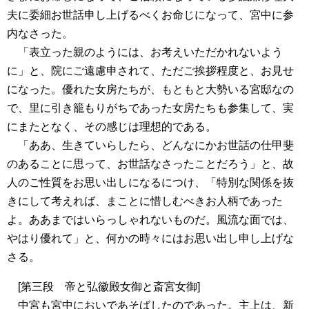
夫に委細お世話申し上げるべくお命じになって、宮中に参
内なさった。
「表立った親のようには、お考えいただかれないよう
に」と、院にご遠慮申されて、ただご挨拶程度と、お見せ
になった。優れた女房たちが、もともと大勢いる宮邸なの
で、里に引き籠もりがちであった女房たちも参集して、実
にまたとなく、その感じは理想的である。
「ああ、生きていらしたら、どんなにかお世話の仕甲斐
のあることに思って、お世話なさったことだろう」と、故
人のご性質をお思い出しになるにつけ、「特別な関係を抜
きにして考えれば、まことに惜しむべきお人柄であった
よ。ああまではいらっしゃれないものだ。風流な面では、
やはり優れて」と、何かの時々にはお思い出し申し上げな
さる。
[第三段 帝と弘徽殿女御と斎宮女御]
中宮も宮中においであそばしたのであった。主上は、新