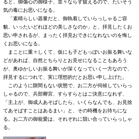
ると、御傷心の御様子、並々ならず窺えるので、たいそう
気の毒にお思いになる。
「素晴らしい器量だと、御執着していらっしゃるご容
貌、いったいどれほどの美しさなのか」と、拝見したくお
思い申されるが、まったく拝見おできになれないのを悔し
くお思いになる。
まことに重々しくて、仮にも子どもっぽいお振る舞いな
どがあれば、自然とちらりとお見せになることもあろう
が、奥ゆかしいお振る舞いが深くなっていく一方なので、
拝見するにつれて、実に理想的だとお思い申し上げた。
このように隙間もない状態で、お二方が伺候していらっ
しゃるので、兵部卿宮、すらすらとはご決意になれず、
「主上が、御成人あそばしたら、いくらなんでも、お見捨
てあそばすことはあるまい」と、その時機をお待ちにな
る。お二方の御寵愛は、それぞれに競い合っていらっしゃ
る。