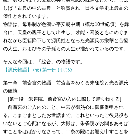
しば「古典の中の古典」と称賛され、日本文学史上最高の
傑作とされています。
物語は、母系制が色濃い平安朝中期（概ね10世紀頃）を舞
台に、天皇の親王として出生し、才能・容姿ともにめぐま
れながら臣籍降下して源氏姓となった光源氏の栄華と苦悩
の人生、およびその子孫らの人生が描かれているのです。
そんな今回は、「絵合」の物語です。
【源氏物語】 (壱) 第一部 はじめ
第一章 前斎宮の物語 前斎宮をめぐる朱雀院と光る源氏
の確執
[第一段 朱雀院、前斎宮の入内に際して贈り物する]
前斎宮のご入内のこと、中宮が御熱心に御催促申され
る。こまごまとしたお世話まで、これといったご後見役も
いないとご心配になるが、大殿は、朱雀院がお聞きあそば
すことをはばかりなさって、二条の院にお迎え申すことを