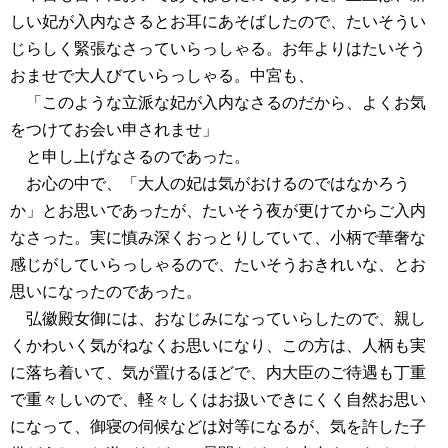
しい妃が入内なさるとお耳にあそばしたので、たいそうい
じらしく緊張なさっていらっしゃる。お年よりはたいそう
おませで大人びていらっしゃる。中宮も、
「このような立派な妃が入内なさるのだから、よくお気
をつけてお会い申されませ」
と申し上げなさるのであった。
お心の中で、「大人の妃は気がおけるのではなかろう
か」とお思いであったが、たいそう夜が更けてからご入内
なさった。実に慎み深くおっとりしていて、小柄で華奢な
感じがしていらっしゃるので、たいそうおきれいな、とお
思いになったのであった。
弘徽殿女御には、おなじみになっていらしたので、親し
くかわいく気がねなくお思いになり、この方は、人柄も実
に落ち着いて、気が置けるほどで、内大臣のご待遇も丁重
で重々しいので、軽々しくはお扱いできにくく自然お思い
になって、御寝の伺候などは対等になるが、気を許した子