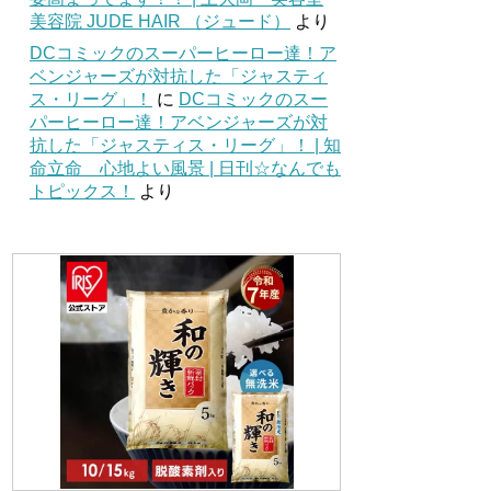
美容院 JUDE HAIR （ジュード）
より
DCコミックのスーパーヒーロー達！ア
ベンジャーズが対抗した「ジャスティ
ス・リーグ」！
に
DCコミックのスー
パーヒーロー達！アベンジャーズが対
抗した「ジャスティス・リーグ」！ | 知
命立命 心地よい風景 | 日刊☆なんでも
トピックス！
より