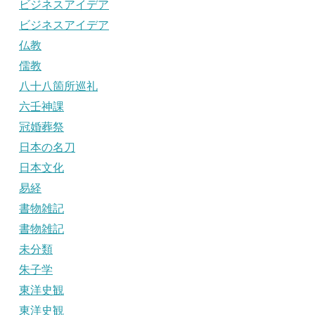
ビジネスアイデア
ビジネスアイデア
仏教
儒教
八十八箇所巡礼
六壬神課
冠婚葬祭
日本の名刀
日本文化
易経
書物雑記
書物雑記
未分類
朱子学
東洋史観
東洋史観