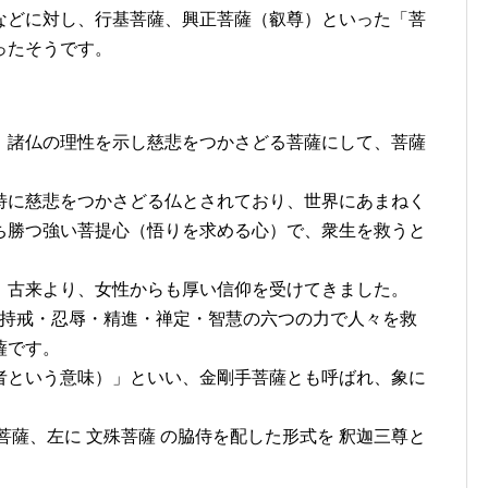
などに対し、行基菩薩、興正菩薩（叡尊）といった「菩
ったそうです。
。
、諸仏の理性を示し慈悲をつかさどる菩薩にして、菩薩
特に慈悲をつかさどる仏とされており、世界にあまねく
ち勝つ強い菩提心（悟りを求める心）で、衆生を救うと
、古来より、女性からも厚い信仰を受けてきました。
・持戒・忍辱・精進・禅定・智慧の六つの力で人々を救
薩です。
者という意味）」といい、金剛手菩薩とも呼ばれ、象に
菩薩、左に 文殊菩薩 の脇侍を配した形式を 釈迦三尊と