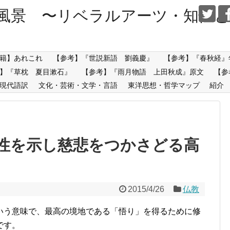
風景 〜リベラルアーツ・知性と
籍】あれこれ
【参考】『世説新語 劉義慶』
【参考】『春秋経』
】『草枕 夏目漱石』
【参考】『雨月物語 上田秋成』原文
【参
現代語訳
文化・芸術・文学・言語
東洋思想・哲学マップ
紹介
性を示し慈悲をつかさどる高
2015/4/26
仏教
いう意味で、最高の境地である「悟り」を得るために修
です。