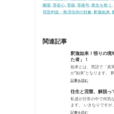
腕環
,
菩提心
,
菩薩
,
菩薩号
,
衆生を救う
,
現世利益・救済信仰の対象
,
釈迦如来
,
関連記事
釈迦如来！悟りの境
た者」！
如来とは、梵語で「真
が”如来”となります。 
記事を読む
往生と涅槃、解脱っ
私達が日常の中で何気
ます。 いきなりですが
記事を読む