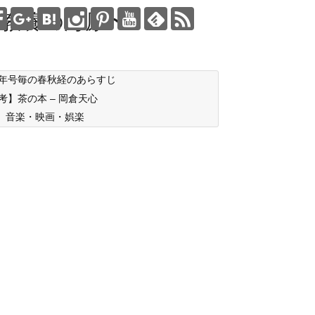
教養の海原〜
年号毎の春秋経のあらすじ
考】茶の本 – 岡倉天心
音楽・映画・娯楽