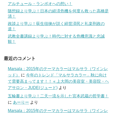
アルチュール・ランボオへの想い！
随想録より学ぶ！日本の経済危機を何度も救った高橋是
清！
政談より学ぶ！荻生徂徠が説く経世済民と礼楽刑政の
道！
武教全書講録より学ぶ！時代に対する危機意識と忠誠
観！
最近のコメント
Marsala：2015年のテーマカラーはマルサラ（ワインレ
ッド）
に
今年のトレンド「マルサラカラー」秋に向け
て需要高まってます！！ « 上大岡の美容室・美容院・ヘ
アサロン・JUDE(ジュード)
より
五輪書より学ぶ！二天一流を示した宮本武蔵の哲学書！
に
あーりー
より
Marsala：2015年のテーマカラーはマルサラ（ワインレ