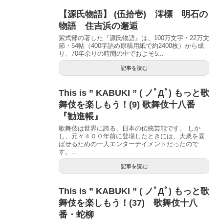
【源氏物語】 (伍拾壱) 澪標 明石の
物語 住吉浜の邂逅
紫式部の著した『源氏物語』は、100万文字・22万文
節・54帖（400字詰め原稿用紙で約2400枚）から成
り、70年余りの時間の中でおよそ5...
記事を読む
This is ” KABUKI ” ( ノﾟДﾟ) もっと歌
舞伎を楽しもう！(9) 歌舞伎十八番
『勧進帳』
歌舞伎は世界に誇る、日本の伝統芸能です。 しか
し、元々４００年前に登場したときには、大衆を喜
ばせるための一大エンターテイメントだったので
す。...
記事を読む
This is ” KABUKI ” ( ノﾟДﾟ) もっと歌
舞伎を楽しもう！(37) 歌舞伎十八
番・蛇柳