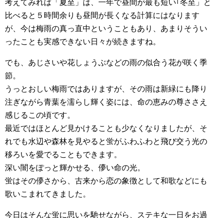
考えてみれば「夏至」は、一年で昼間が最も短い｢冬至」と
比べると５時間余りも昼間が長くなる計算にはなります
が、今は梅雨の真っ直中ということもあり、あまりそうい
ったことも実感できない日々が続きますね。
でも、あじさいや花しょうぶなどの雨の似合う花が咲く季
節。
うっとおしい梅雨ではありますが、その雨は新緑にも降り
注ぎながら青葉を濡らし輝く姿には、命の恵みの尊ささえ
感じるこの頃です。
最近ではほとんど見かけることも少なくなりましたが、そ
れでも水辺や森林を見やると蛍がふわふわと飛び交う光の
移ろいを愛でることもできます。
深い闇をぽっと輝かせる、儚い命の光。
蛍はその儚さから、古来から恋の象徴として和歌などにも
歌いこまれてきました。
今日はそんな蛍に思いを馳せながら、ステキな一日をお過