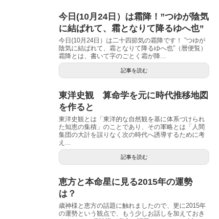
今日(10月24日）は霜降！”つゆが陰気
に結ばれて、霜となりて降るゆへ也”
今日(10月24日）は二十四節気の霜降です！ ”つゆが
陰気に結ばれて、霜となりて降るゆへ也”（暦便覧）
霜降とは、書いて字のごとく霜が降...
記事を読む
東洋史観 算命学を元に時代推移地図
を作ると
東洋史観とは「東洋的な自然観を基に体系づけられ
た知恵の集積」のことであり、その軍略とは「人間
集団の大計を誤りなく次の時代へ誘導するために考
え...
記事を読む
恵方と本命星に見る2015年の運勢
は？
歳神様と恵方の話題に触れましたので、更に2015年
の運勢という観点で、もう少しお話しを加えておき