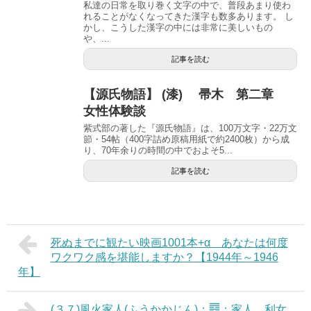
私達の日常を取り巻く文字の中で、普段あまり使わ
れることがなくなってきた漢字も数多あります。 し
かし、こうした漢字の中には非常に美しいもの
や、...
記事を読む
【源氏物語】 (漆) 帚木 第二章
女性体験談
紫式部の著した『源氏物語』は、100万文字・22万文
節・54帖（400字詰め原稿用紙で約2400枚）から成
り、70年余りの時間の中でおよそ5...
記事を読む
死ぬまでに観たい映画1001本+α あなたは何度
ワクワク感を堪能しますか？【1944年～1946
年】
(３７)風火家人(ふうかかじん)：䷤：家人。利女