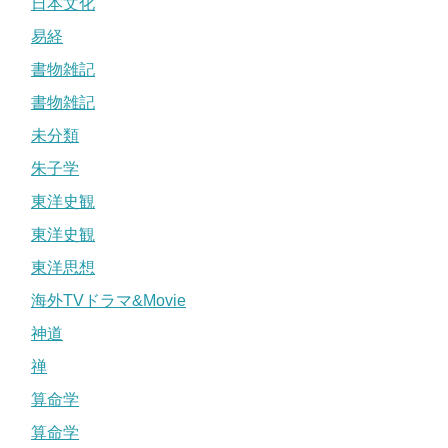
日本文化
易経
書物雑記
書物雑記
未分類
朱子学
東洋史観
東洋史観
東洋思想
海外TVドラマ&Movie
神道
禅
算命学
算命学