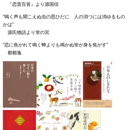
『恋昔百首』より源国信
”鳴く声も聞こえぬ虫の思ひだに 人の消つには消ゆるもの
かは”
源氏物語より蛍の宮
”恋に焦がれて鳴く蝉よりも鳴かぬ蛍が身を焦がす”
都都逸