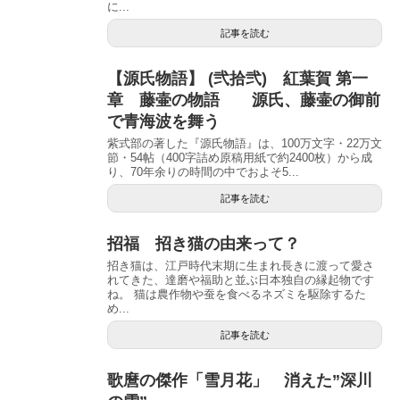
に...
記事を読む
【源氏物語】 (弐拾弐) 紅葉賀 第一
章 藤壷の物語 源氏、藤壷の御前
で青海波を舞う
紫式部の著した『源氏物語』は、100万文字・22万文
節・54帖（400字詰め原稿用紙で約2400枚）から成
り、70年余りの時間の中でおよそ5...
記事を読む
招福 招き猫の由来って？
招き猫は、江戸時代末期に生まれ長きに渡って愛さ
れてきた、達磨や福助と並ぶ日本独自の縁起物です
ね。 猫は農作物や蚕を食べるネズミを駆除するた
め...
記事を読む
歌麿の傑作「雪月花」 消えた”深川