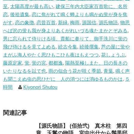
至
,
太陽高度が最も高い
,
建保三年内大臣家百首歌に、名所
恋
,
後拾遺集
,
恋に焦がれて鳴く蝉よりも鳴かぬ蛍が身を焦
がす
,
恋の象徴
,
恋昔百首
,
新緑
,
梅雨
,
源国信
,
源氏物語
,
物思
へば沢の蛍も我が身よりあくがれいづる魂たまかとぞみる
,
男に忘られて侍りける頃、貴船に参りて、御手洗川に蛍の
飛び侍けるを見てよめる
,
続古今集
,
続後撰集
,
芦の屋に蛍や
まがふ海人やたく思ひもこひも夜はもえつつ
,
花しょうぶ
,
藤原定家
,
蛍
,
蛍の宮
,
都都逸
,
陽熱至極しまた、日の長きの
いたりなるを以て也
,
雨の似合う花が咲く季節
,
青葉
,
鳴く声
も聞こえぬ虫の思ひだに 人の消つには消ゆるものかは
,
５
時間
Kiyonori Shutou
関連記事
【源氏物語】 (佰拾弐) 真木柱 第四
章 玉鬘の物語 宮中出仕から鬚黒邸