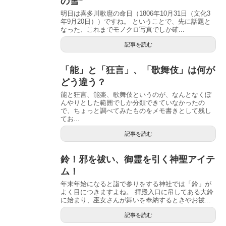
の雪”
明日は喜多川歌麿の命日（1806年10月31日（文化3
年9月20日））ですね。 ということで、先に話題と
なった、これまでモノクロ写真でしか確...
記事を読む
「能」と「狂言」、「歌舞伎」は何が
どう違う？
能と狂言、能楽、歌舞伎というのが、なんとなくぼ
んやりとした範囲でしか分類できていなかったの
で、ちょっと調べてみたものをメモ書きとして残し
てお...
記事を読む
鈴！邪を祓い、御霊を引く神聖アイテ
ム！
年末年始になると詣で参りをする神社では「鈴」が
よく目につきますよね。 拝殿入口に吊してある大鈴
に始まり、巫女さんが舞いを奉納するときやお祓...
記事を読む