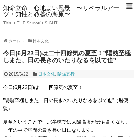
知命立命 心地よい風景 〜リベラルアー
ツ・知性と教養の海原〜
This is THE Shutou's SIGHT
ホーム
日本文化
今日(6月22日)は二十四節気の夏至！”陽熱至極
しまた、日の長きのいたりなるを以て也”
2015/6/22
日本文化
,
陰陽五行
今日(6月22日)は二十四節気の夏至！
”陽熱至極しまた、日の長きのいたりなるを以て也”（暦便
覧）
夏至ということで、北半球では太陽高度が最も高くなり、
一年の中で昼間の最も長い日になります。