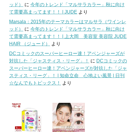
ッド）
に
今年のトレンド「マルサラカラー」秋に向け
て需要高まってます！！ | JUDE
より
Marsala：2015年のテーマカラーはマルサラ（ワインレ
ッド）
に
今年のトレンド「マルサラカラー」秋に向け
て需要高まってます！！ | 上大岡 美容室 美容院 JUDE
HAIR （ジュード）
より
DCコミックのスーパーヒーロー達！アベンジャーズが
対抗した「ジャスティス・リーグ」！
に
DCコミックの
スーパーヒーロー達！アベンジャーズが対抗した「ジャ
スティス・リーグ」！ | 知命立命 心地よい風景 | 日刊
☆なんでもトピックス！
より