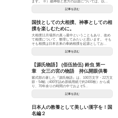
ます。 ※）歳神様と恵方の話題については、以...
記事を読む
国技としての大相撲、神事としての相
撲を楽しむために。
大相撲11月場所の真っ最中ということもあり、改め
て相撲について、整理してみたいと思います。 そも
そも相撲は日本古来の奉納相撲を起源としてお...
記事を読む
【源氏物語】 (佰伍拾伍) 鈴虫 第一
章 女三の宮の物語 持仏開眼供養
紫式部の著した『源氏物語』は、100万文字・22万文
節・54帖（400字詰め原稿用紙で約2400枚）から成
り、70年余りの時間の中でおよそ5...
記事を読む
日本人の教養として美しい漢字を！国
名編２