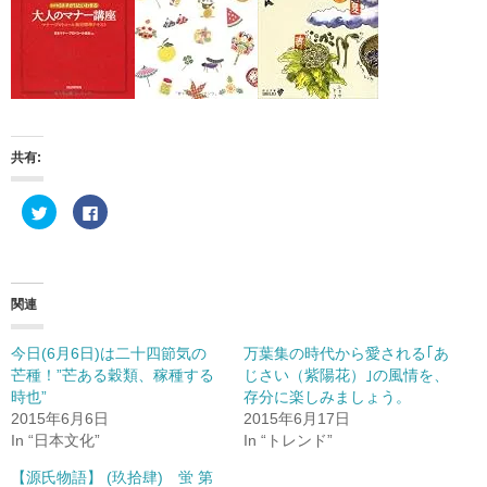
共有:
ク
F
リ
a
ッ
c
ク
e
し
b
て
o
T
o
w
k
関連
i
で
t
共
t
有
e
す
今日(6月6日)は二十四節気の
万葉集の時代から愛される｢あ
r
る
芒種！”芒ある穀類、稼種する
じさい（紫陽花）｣の風情を、
で
に
共
は
時也”
存分に楽しみましょう。
有
ク
(
リ
2015年6月6日
2015年6月17日
新
ッ
In “日本文化”
In “トレンド”
し
ク
い
し
ウ
て
【源氏物語】 (玖拾肆) 蛍 第
ィ
く