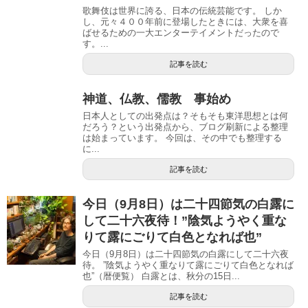
歌舞伎は世界に誇る、日本の伝統芸能です。 しか
し、元々４００年前に登場したときには、大衆を喜
ばせるための一大エンターテイメントだったので
す。...
記事を読む
神道、仏教、儒教 事始め
日本人としての出発点は？そもそも東洋思想とは何
だろう？という出発点から、ブログ刷新による整理
は始まっています。 今回は、その中でも整理する
に...
記事を読む
今日（9月8日）は二十四節気の白露に
して二十六夜待！”陰気ようやく重な
りて露にごりて白色となれば也”
今日（9月8日）は二十四節気の白露にして二十六夜
待。 ”陰気ようやく重なりて露にごりて白色となれば
也”（暦便覧） 白露とは、秋分の15日...
記事を読む