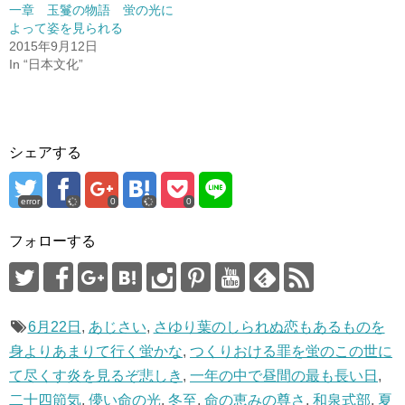
ン
だ
一章 玉鬘の物語 蛍の光に
ド
さ
よって姿を見られる
ウ
い
で
(
2015年9月12日
開
新
き
し
In “日本文化”
ま
い
す
ウ
)
ィ
ン
ド
ウ
で
開
シェアする
き
ま
す
)
error
0
0
フォローする
6月22日
,
あじさい
,
さゆり葉のしられぬ恋もあるものを
身よりあまりて行く蛍かな
,
つくりおける罪を蛍のこの世に
て尽くす炎を見るぞ悲しき
,
一年の中で昼間の最も長い日
,
二十四節気
,
儚い命の光
,
冬至
,
命の恵みの尊さ
,
和泉式部
,
夏