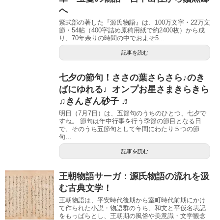
へ
紫式部の著した『源氏物語』は、100万文字・22万文
節・54帖（400字詰め原稿用紙で約2400枚）から成
り、70年余りの時間の中でおよそ5...
記事を読む
七夕の節句！ささの葉さらさら♪のき
ばにゆれる♩オンプお星さまきらきら
♫きんぎん砂子 ♬
明日（7月7日）は、五節句のうちのひとつ、七夕で
すね。 節句は年中行事を行う季節の節目となる日
で、そのうち五節句として年間にわたり５つの節
句...
記事を読む
王朝物語サーガ：源氏物語の流れを汲
む古典文学！
王朝物語は、平安時代後期から室町時代前期にかけ
て作られた小説・物語群のうち、和文と平仮名表記
をもっぱらとし、王朝期の風俗や美意識・文学観念