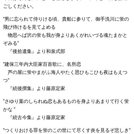
ごしください。
”男に忘られて侍りける頃、貴船に参りて、御手洗川に蛍の
飛び侍けるを見てよめる
物思へば沢の蛍も我が身よりあくがれいづる魂たまかと
ぞみる”
『後拾遺集』より和泉式部
”建保三年内大臣家百首歌に、名所恋
芦の屋に蛍やまがふ海人やたく思ひもこひも夜はもえつ
つ”
『続後撰集』より藤原定家
”さゆり葉のしられぬ恋もあるものを身よりあまりて行く蛍
かな ”
『続古今集』より藤原定家
”つくりおける罪を蛍のこの世にて尽くす炎を見るぞ悲しき”