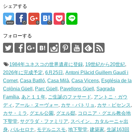
す
シェアする
)
error
0
0
フォローする
1984年ユネスコの世界遺産に登録
,
19世紀から20世紀
,
2026年に完成予定
,
6月25日
,
Antoni Plàcid Guillem Gaudí i
Cornet
,
Casa Batlló
,
Casa Milà
,
Casa Vicens
,
Església de la
Colònia Güell
,
Parc Güell
,
Pavellons Güell
,
Sagrada
Família
,
あと１１年
,
ご生誕のファサード
,
アントニ・ガウ
ディ
,
アール・ヌーヴォー
,
カサ・バトリョ
,
カサ・ビセンス
,
カサ・ミラ
,
グエル公園
,
グエル邸
,
コロニア・グエル教会地
下聖堂
,
サグラダ・ファミリア
,
スペイン、カタルーニャ出
身
,
バルセロナ
,
モデルニスモ
,
地下聖堂
,
建築家
,
生誕163回