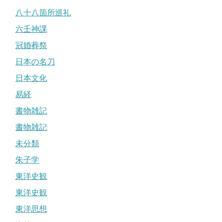
八十八箇所巡礼
六壬神課
冠婚葬祭
日本の名刀
日本文化
易経
書物雑記
書物雑記
未分類
朱子学
東洋史観
東洋史観
東洋思想