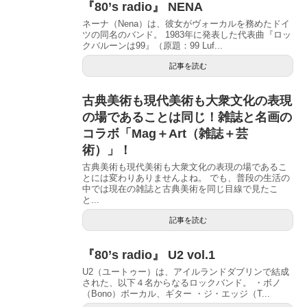
『80’s radio』 NENA
ネーナ（Nena）は、彼女がヴォーカルを務めたドイ
ツの同名のバンド。 1983年に発表した代表曲『ロッ
クバルーンは99』（原題：99 Luf...
記事を読む
古典美術も現代美術も大衆文化の表現
の場であることは同じ！雑誌と名画の
コラボ「Mag＋Art（雑誌＋芸
術）」！
古典美術も現代美術も大衆文化の表現の場であるこ
とには変わりありませんよね。 でも、普段の生活の
中では現在の雑誌と古典美術を同じ目線で見たこ
と...
記事を読む
『80’s radio』 U2 vol.1
U2（ユートゥー）は、アイルランドダブリンで結成
された、以下４名からなるロックバンド。 ・ボノ
（Bono）ボーカル、ギター ・ジ・エッジ（T...