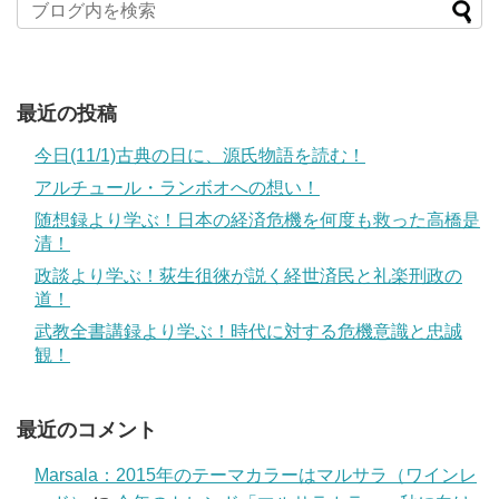
最近の投稿
今日(11/1)古典の日に、源氏物語を読む！
アルチュール・ランボオへの想い！
随想録より学ぶ！日本の経済危機を何度も救った高橋是
清！
政談より学ぶ！荻生徂徠が説く経世済民と礼楽刑政の
道！
武教全書講録より学ぶ！時代に対する危機意識と忠誠
観！
最近のコメント
Marsala：2015年のテーマカラーはマルサラ（ワインレ