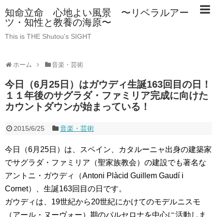
知命立命 心地よい風景 〜リベラルアー
ツ・知性と教養の海原〜
This is THE Shutou's SIGHT
ホーム
音楽・芸術
今日（6月25日）はガウディ生誕163回目の日！
１１年後のサグラダ・ファミリア完成に向けた
カウントダウンが始まっている！
2015/6/25
音楽・芸術
今日（6月25日）は、スペイン、カタルーニャ出身の建築家
でサグラダ・ファミリア（聖家族教会）の建設でも著名な
アントニ・ガウディ（Antoni Plàcid Guillem Gaudí i
Cornet）、生誕163回目の日です。
ガウディは、19世紀から20世紀にかけてのモデルニスモ
（アール・ヌーヴォー）期のバルセロナを中心に活動しま