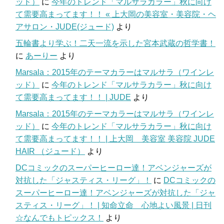
ッド）
に
今年のトレンド「マルサラカラー」秋に向け
て需要高まってます！！ « 上大岡の美容室・美容院・ヘ
アサロン・JUDE(ジュード)
より
五輪書より学ぶ！二天一流を示した宮本武蔵の哲学書！
に
あーりー
より
Marsala：2015年のテーマカラーはマルサラ（ワインレ
ッド）
に
今年のトレンド「マルサラカラー」秋に向け
て需要高まってます！！ | JUDE
より
Marsala：2015年のテーマカラーはマルサラ（ワインレ
ッド）
に
今年のトレンド「マルサラカラー」秋に向け
て需要高まってます！！ | 上大岡 美容室 美容院 JUDE
HAIR （ジュード）
より
DCコミックのスーパーヒーロー達！アベンジャーズが
対抗した「ジャスティス・リーグ」！
に
DCコミックの
スーパーヒーロー達！アベンジャーズが対抗した「ジャ
スティス・リーグ」！ | 知命立命 心地よい風景 | 日刊
☆なんでもトピックス！
より