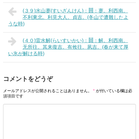
(３９)水山蹇(すいざんけん)：䷦：蹇。利西南。
不利東北。利見大人。貞吉。(冬山で遭難したよ
うな時)
(４０)雷水解(らいすいかい)：䷧：解。利西南。
无所往。其来復吉。有攸往。夙吉。(春が来て厚
い氷が解ける時)
コメントをどうぞ
メールアドレスが公開されることはありません。
*
が付いている欄は必
須項目です