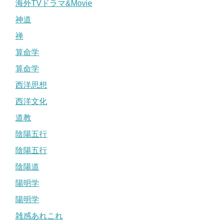
海外TVドラマ&Movie
神道
禅
算命学
算命学
西洋思想
西洋文化
道教
陰陽五行
陰陽五行
陰陽道
陽明学
陽明学
雑感あれこれ