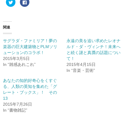
ク
F
リ
a
ッ
c
ク
e
し
b
て
o
T
o
w
k
関連
i
で
t
共
t
有
e
す
サグラダ・ファミリア！夢の
永遠の美を追い求めたレオナ
r
る
楽器の巨大建築物とPLMソリ
ルド・ダ・ヴィンチ！未来へ
で
に
共
は
ューションのコラボ！
と続く謎と真贋の話題につい
有
ク
(
リ
2015年3月5日
て！
新
ッ
In “雑感あれこれ”
2015年4月15日
し
ク
い
し
In “音楽・芸術”
ウ
て
ィ
く
ン
だ
あなたの知的好奇心をくすぐ
ド
さ
る、人類の英知を集めた「グ
ウ
い
で
(
レート・ブックス」！ その
開
新
き
し
13
ま
い
2015年7月26日
す
ウ
)
ィ
In “書物雑記”
ン
ド
ウ
で
開
き
ま