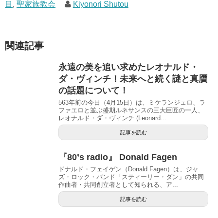
目
,
聖家族教会
Kiyonori Shutou
関連記事
永遠の美を追い求めたレオナルド・
ダ・ヴィンチ！未来へと続く謎と真贋
の話題について！
563年前の今日（4月15日）は、ミケランジェロ、ラ
ファエロと並ぶ盛期ルネサンスの三大巨匠の一人、
レオナルド・ダ・ヴィンチ (Leonard...
記事を読む
『80’s radio』 Donald Fagen
ドナルド・フェイゲン（Donald Fagen）は、ジャ
ズ・ロック・バンド「スティーリー・ダン」の共同
作曲者・共同創立者として知られる、ア...
記事を読む