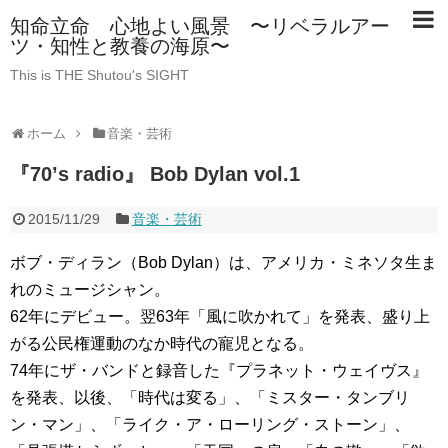
知命立命 心地よい風景 〜リベラルアー
ツ・知性と教養の海原〜
This is THE Shutou's SIGHT
ホーム
音楽・芸術
『70’s radio』 Bob Dylan vol.1
2015/11/29
音楽・芸術
ボブ・ディラン（Bob Dylan）は、アメリカ・ミネソタ生ま
れのミュージシャン。
62年にデビュー。翌63年「風に吹かれて」を発表、盛り上
がる公民権運動のなか時代の寵児となる。
74年にザ・バンドと録音した『プラネット・ウェイヴス』
を発表、以後、「時代は変る」、「ミスター・タンブリ
ン・マン」、「ライク・ア・ローリング・ストーン」、