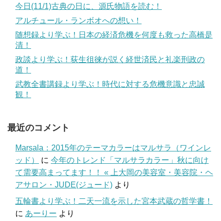
今日(11/1)古典の日に、源氏物語を読む！
アルチュール・ランボオへの想い！
随想録より学ぶ！日本の経済危機を何度も救った高橋是
清！
政談より学ぶ！荻生徂徠が説く経世済民と礼楽刑政の
道！
武教全書講録より学ぶ！時代に対する危機意識と忠誠
観！
最近のコメント
Marsala：2015年のテーマカラーはマルサラ（ワインレ
ッド）
に
今年のトレンド「マルサラカラー」秋に向け
て需要高まってます！！ « 上大岡の美容室・美容院・ヘ
アサロン・JUDE(ジュード)
より
五輪書より学ぶ！二天一流を示した宮本武蔵の哲学書！
に
あーりー
より