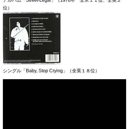
アルバム「Street-Legal」（1978年 全米１１位、全英２
位）
シングル「Baby, Stop Crying」（全英１８位）