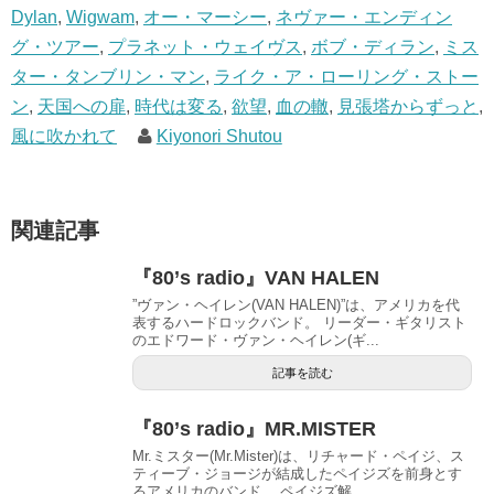
Dylan
,
Wigwam
,
オー・マーシー
,
ネヴァー・エンディン
グ・ツアー
,
プラネット・ウェイヴス
,
ボブ・ディラン
,
ミス
ター・タンブリン・マン
,
ライク・ア・ローリング・ストー
ン
,
天国への扉
,
時代は変る
,
欲望
,
血の轍
,
見張塔からずっと
,
風に吹かれて
Kiyonori Shutou
関連記事
『80’s radio』VAN HALEN
”ヴァン・ヘイレン(VAN HALEN)”は、アメリカを代
表するハードロックバンド。 リーダー・ギタリスト
のエドワード・ヴァン・ヘイレン(ギ...
記事を読む
『80’s radio』MR.MISTER
Mr.ミスター(Mr.Mister)は、リチャード・ペイジ、ス
ティーブ・ジョージが結成したペイジズを前身とす
るアメリカのバンド。 ペイジズ解...