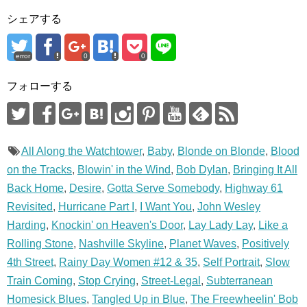
す
ウ
)
ィ
シェアする
ン
ド
ウ
で
開
error
0
0
き
ま
す
フォローする
)
All Along the Watchtower
,
Baby
,
Blonde on Blonde
,
Blood
on the Tracks
,
Blowin' in the Wind
,
Bob Dylan
,
Bringing It All
Back Home
,
Desire
,
Gotta Serve Somebody
,
Highway 61
Revisited
,
Hurricane Part I
,
I Want You
,
John Wesley
Harding
,
Knockin' on Heaven's Door
,
Lay Lady Lay
,
Like a
Rolling Stone
,
Nashville Skyline
,
Planet Waves
,
Positively
4th Street
,
Rainy Day Women #12 & 35
,
Self Portrait
,
Slow
Train Coming
,
Stop Crying
,
Street-Legal
,
Subterranean
Homesick Blues
,
Tangled Up in Blue
,
The Freewheelin' Bob