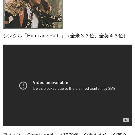
シングル「Hurricane Part I」（全米３３位、全英４３位）