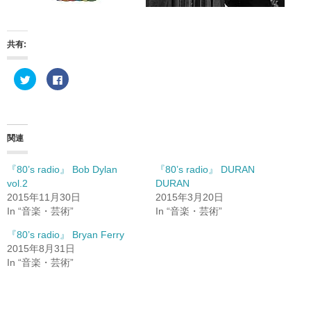
共有:
ク
F
リ
a
ッ
c
ク
e
し
b
て
o
T
o
w
k
関連
i
で
t
共
t
有
e
す
『80’s radio』 Bob Dylan
『80’s radio』 DURAN
r
る
vol.2
DURAN
で
に
共
は
2015年11月30日
2015年3月20日
有
ク
(
リ
In “音楽・芸術”
In “音楽・芸術”
新
ッ
し
ク
『80’s radio』 Bryan Ferry
い
し
ウ
て
2015年8月31日
ィ
く
ン
だ
In “音楽・芸術”
ド
さ
ウ
い
で
(
開
新
き
し
ま
い