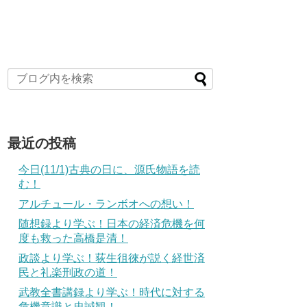
最近の投稿
今日(11/1)古典の日に、源氏物語を読
む！
アルチュール・ランボオへの想い！
随想録より学ぶ！日本の経済危機を何
度も救った高橋是清！
政談より学ぶ！荻生徂徠が説く経世済
民と礼楽刑政の道！
武教全書講録より学ぶ！時代に対する
危機意識と忠誠観！