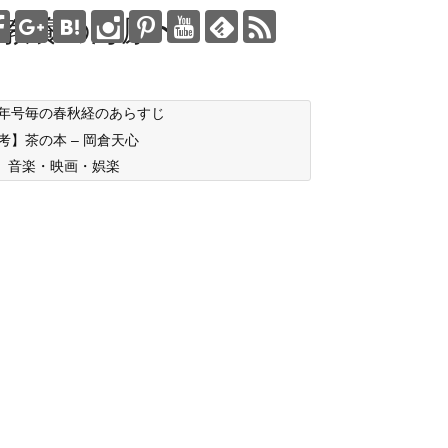
教養の海原〜
年号毎の春秋経のあらすじ
考】茶の本 – 岡倉天心
音楽・映画・娯楽