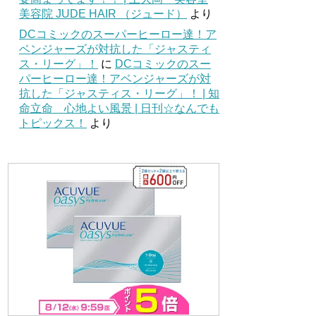
美容院 JUDE HAIR （ジュード）
より
DCコミックのスーパーヒーロー達！ア
ベンジャーズが対抗した「ジャスティ
ス・リーグ」！
に
DCコミックのスー
パーヒーロー達！アベンジャーズが対
抗した「ジャスティス・リーグ」！ | 知
命立命 心地よい風景 | 日刊☆なんでも
トピックス！
より