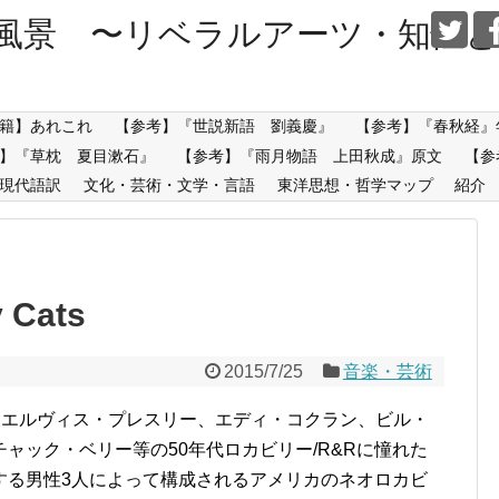
風景 〜リベラルアーツ・知性と
籍】あれこれ
【参考】『世説新語 劉義慶』
【参考】『春秋経』
】『草枕 夏目漱石』
【参考】『雨月物語 上田秋成』原文
【参
現代語訳
文化・芸術・文学・言語
東洋思想・哲学マップ
紹介
 Cats
2015/7/25
音楽・芸術
s）は、エルヴィス・プレスリー、エディ・コクラン、ビル・
ャック・ベリー等の50年代ロカビリー/R&Rに憧れた
する男性3人によって構成されるアメリカのネオロカビ