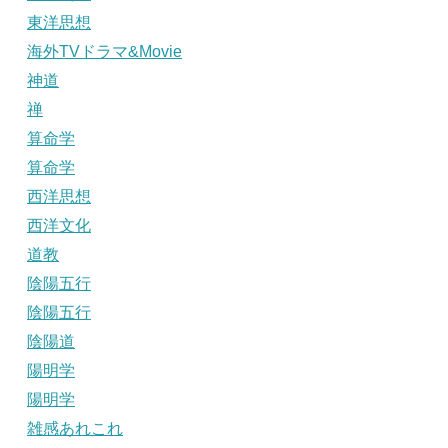
東洋思想
海外TVドラマ&Movie
神道
禅
算命学
算命学
西洋思想
西洋文化
道教
陰陽五行
陰陽五行
陰陽道
陽明学
陽明学
雑感あれこれ