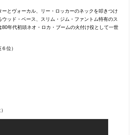
ターとヴォーカル、リー・ロッカーのネックを叩きつけ
るウッド・ベース、スリム・ジム・ファントム特有のス
は80年代初頭ネオ・ロカ・ブームの火付け役として一世
全英６位）
位）