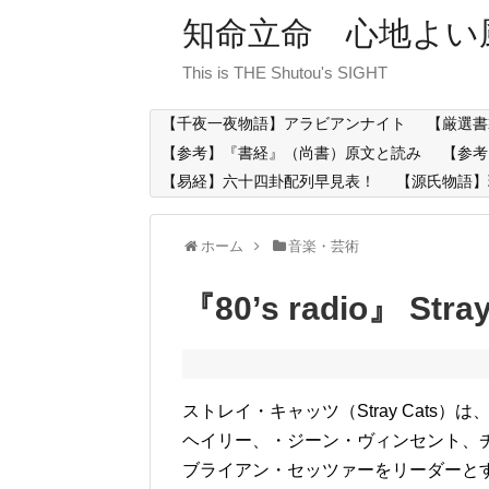
知命立命 心地よい
This is THE Shutou's SIGHT
【千夜一夜物語】アラビアンナイト
【厳選書
【参考】『書経』（尚書）原文と読み
【参考
【易経】六十四卦配列早見表！
【源氏物語】
ホーム
音楽・芸術
『80’s radio』 Stray
ストレイ・キャッツ（Stray Cat
ヘイリー、・ジーン・ヴィンセント、チ
ブライアン・セッツァーをリーダーと