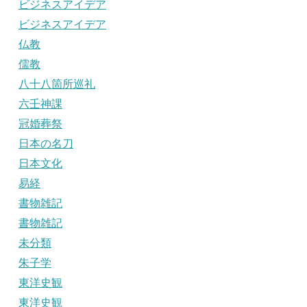
ビジネスアイデア
ビジネスアイデア
仏教
儒教
八十八箇所巡礼
六壬神課
冠婚葬祭
日本の名刀
日本文化
易経
書物雑記
書物雑記
未分類
朱子学
東洋史観
東洋史観