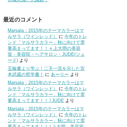
最近のコメント
Marsala：2015年のテーマカラーはマ
ルサラ（ワインレッド）
に
今年のトレ
ンド「マルサラカラー」秋に向けて需
要高まってます！！ « 上大岡の美容
室・美容院・ヘアサロン・JUDE(ジュ
ード)
より
五輪書より学ぶ！二天一流を示した宮
本武蔵の哲学書！
に
あーりー
より
Marsala：2015年のテーマカラーはマ
ルサラ（ワインレッド）
に
今年のトレ
ンド「マルサラカラー」秋に向けて需
要高まってます！！ | JUDE
より
Marsala：2015年のテーマカラーはマ
ルサラ（ワインレッド）
に
今年のトレ
ンド「マルサラカラー」秋に向けて需
要高まってます！！ | 上大岡 美容室