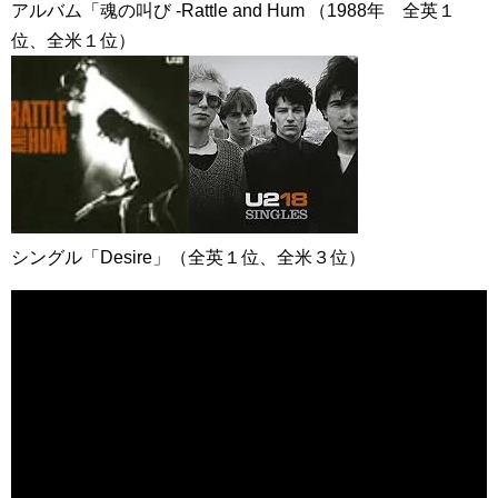
アルバム「魂の叫び -Rattle and Hum （1988年 全英１
位、全米１位）
シングル「Desire」（全英１位、全米３位）