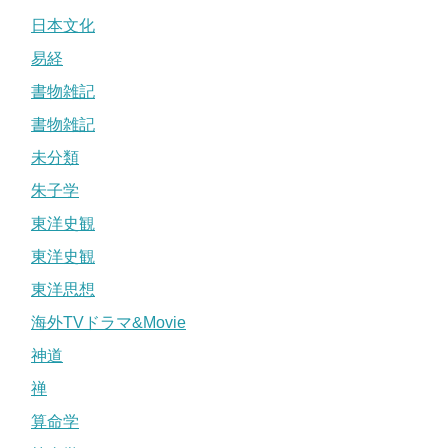
日本文化
易経
書物雑記
書物雑記
未分類
朱子学
東洋史観
東洋史観
東洋思想
海外TVドラマ&Movie
神道
禅
算命学