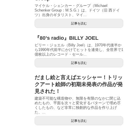
マイケル・シェンカー・グループ（Michael
Schenker Group：M.S.G.）は、ドイツ（旧 西ドイ
ツ）出身のギタリスト、マイ...
記事を読む
『80’s radio』BILLY JOEL
ビリー・ジョエル（Billy Joel）は、1970年代後半か
ら1990年代前半にかけてヒットを連発し、全世界で1
億枚以上のレコード・セール...
記事を読む
だまし絵と言えばエッシャー！トリッ
クアート絵師の初期未発表の作品が発
見された！
建築不可能な構造物や、無限を有限のなかに閉じ込
めたもの、平面を次々と変化するパターンで埋め尽
くしたもの、など非常に独創的な作品を作り上げ
た、...
記事を読む