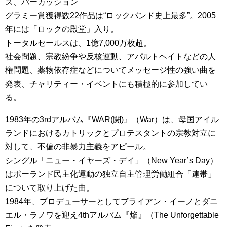
ス、パーカッション
グラミー賞獲得数22作品は“ロックバンド史上最多”。2005
年には「ロックの殿堂」入り。
トータルセールスは、1億7,000万枚超。
社会問題、宗教紛争や反核運動、アパルトヘイトなどの人
権問題、薬物依存症などについてメッセージ性の強い曲を
発表、チャリティー・イベントにも積極的に参加してい
る。
1983年の3rdアルバム『WAR(闘)』（War）は、母国アイル
ランドにおけるカトリックとプロテスタントの宗教対立に
対して、不偏の非暴力主義をアピール。
シングル「ニュー・イヤーズ・デイ」（New Year’s Day）
はポーランド民主化運動の独立自主管理労働組合「連帯」
について取り上げた曲。
1984年、プロデューサーとしてブライアン・イーノとダニ
エル・ラノワを迎え4thアルバム『焔』（The Unforgettable