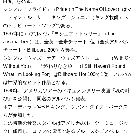
Fire）を発表。
シングル「プライド」（Pride (In The Name Of Love)）はマ
ーティン・ルーサー・キング・ジュニア（キング牧師）へ
のトリビュート・ソングである。
1987年に5thアルバム『ヨシュア・トゥリー』（The
Joshua Tree）は、全英・全米チャート1位（全英アルバム
チャート・Billboard 200）を獲得。
シングル「ウィズ・オア・ウィズアウト・ユー」（With Or
Without You）、「終わりなき旅」（I Still Haven’t Found
What I’m Looking For）はBillboard Hot 100で1位、アルバム
は世界的なヒット作品となる。
1988年、アメリカツアーのドキュメンタリー映画『魂の叫
び』を公開し、同名のアルバムも発表。
ボブ・ディランやB.B.キング、ヴァン・ダイク・パークス
らが参加した。
この時期の音楽スタイルはアメリカのルーツ・ミュージッ
クに傾倒し、ロックの源流であるブルースやゴスペル、ソ