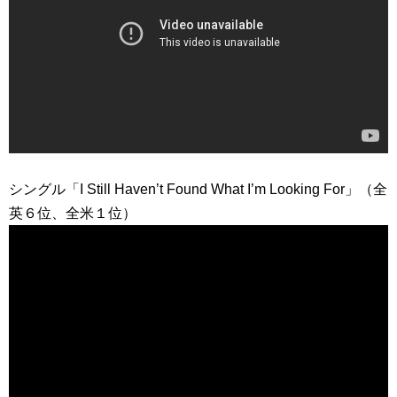
シングル「I Still Haven’t Found What I’m Looking For」（全
英６位、全米１位）