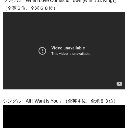
シングル「When Love Comes to Town (with B.B. King)」
（全英６位、全米６８位）
シングル「All I Want Is You」（全英４位、全米８３位）