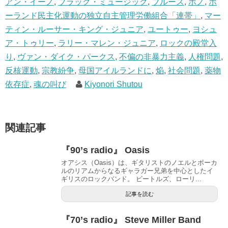
アン・イーノ
,
ブラック・ミュージック
,
ブルース
,
ボノ
,
ポ
ーランド民主化運動の独立自主管理労働組合「連帯」
,
マー
ティン・ルーサー・キング・ジュニア
,
ユートゥー
,
ヨシュ
ア・トゥリー
,
ラリー・マレン・ジュニア
,
ロックの殿堂入
り
,
ヴァン・ダイク・パークス
,
不偏の非暴力主義
,
人権問題
,
反核運動
,
宗教紛争
,
母国アイルランドに
,
焔
,
社会問題
,
薬物
依存症
,
魂の叫び
Kiyonori Shutou
関連記事
『90’s radio』 Oasis
オアシス（Oasis）は、ギタリストのノエルとボーカ
ルのリアムからなるギャラガー兄弟を中心としたイ
ギリスのロックバンド。 ビートルズ、ローリ...
記事を読む
『70’s radio』 Steve Miller Band