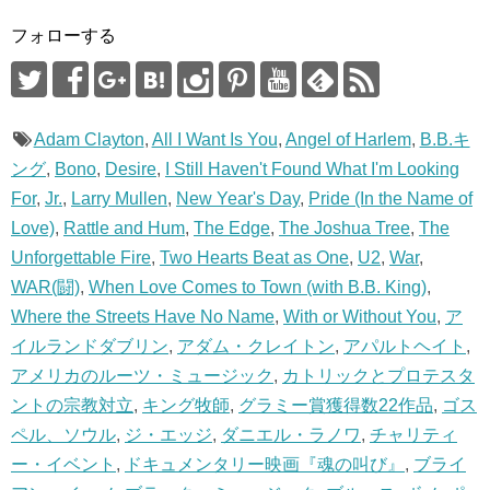
き
ま
す
フォローする
)
Adam Clayton
,
All I Want Is You
,
Angel of Harlem
,
B.B.キ
ング
,
Bono
,
Desire
,
I Still Haven't Found What I'm Looking
For
,
Jr.
,
Larry Mullen
,
New Year's Day
,
Pride (In the Name of
Love)
,
Rattle and Hum
,
The Edge
,
The Joshua Tree
,
The
Unforgettable Fire
,
Two Hearts Beat as One
,
U2
,
War
,
WAR(闘)
,
When Love Comes to Town (with B.B. King)
,
Where the Streets Have No Name
,
With or Without You
,
ア
イルランドダブリン
,
アダム・クレイトン
,
アパルトヘイト
,
アメリカのルーツ・ミュージック
,
カトリックとプロテスタ
ントの宗教対立
,
キング牧師
,
グラミー賞獲得数22作品
,
ゴス
ペル、ソウル
,
ジ・エッジ
,
ダニエル・ラノワ
,
チャリティ
ー・イベント
,
ドキュメンタリー映画『魂の叫び』
,
ブライ