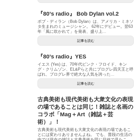
『80’s radio』 Bob Dylan vol.2
ボブ・ディラン（Bob Dylan）は、アメリカ・ミネソ
タ生まれのミュージシャン。 62年にデビュー。翌63
年「風に吹かれて」を発表、盛り上...
記事を読む
『80’s radio』YES
イエス (Yes) は、70年代ピンク・フロイド、キン
グ・クリムゾン、EL&Pらと共にプログレ四天王と呼
ばれ、プログレ界で絶大な人気を誇った...
記事を読む
古典美術も現代美術も大衆文化の表現
の場であることは同じ！雑誌と名画の
コラボ「Mag＋Art（雑誌＋芸
術）」！
古典美術も現代美術も大衆文化の表現の場であるこ
とには変わりありませんよね。 でも、普段の生活の
中では現在の雑誌と古典美術を同じ目線で見たこ