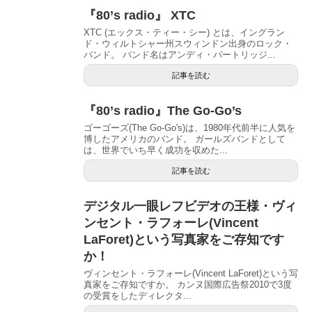
『80’s radio』 XTC
XTC (エックス・ティー・シー) とは、イングラン
ド・ウィルトシャー州スウィンドン出身のロック・
バンド。 バンド名はアンディ・パートリッジ...
記事を読む
『80’s radio』The Go-Go’s
ゴーゴーズ(The Go-Go's)は、1980年代前半に人気を
博したアメリカのバンド。 ガールズバンドとして
は、世界でいち早く成功を収めた...
記事を読む
デジタル一眼レフビデオの王様・ヴィ
ンセント・ラフォーレ(Vincent
LaForet)という写真家をご存知です
か！
ヴィンセント・ラフォーレ(Vincent LaForet)という写
真家をご存知ですか。 カンヌ国際広告祭2010で3度
の受賞をしたディレクタ...