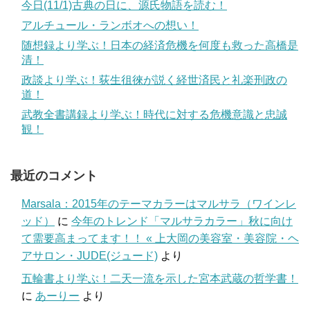
今日(11/1)古典の日に、源氏物語を読む！
アルチュール・ランボオへの想い！
随想録より学ぶ！日本の経済危機を何度も救った高橋是
清！
政談より学ぶ！荻生徂徠が説く経世済民と礼楽刑政の
道！
武教全書講録より学ぶ！時代に対する危機意識と忠誠
観！
最近のコメント
Marsala：2015年のテーマカラーはマルサラ（ワインレ
ッド）
に
今年のトレンド「マルサラカラー」秋に向け
て需要高まってます！！ « 上大岡の美容室・美容院・ヘ
アサロン・JUDE(ジュード)
より
五輪書より学ぶ！二天一流を示した宮本武蔵の哲学書！
に
あーりー
より