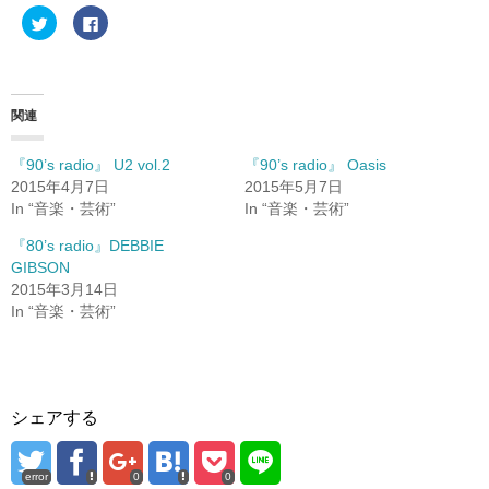
ク
F
リ
a
ッ
c
ク
e
し
b
て
o
T
o
w
k
関連
i
で
t
共
t
有
e
す
『90’s radio』 U2 vol.2
『90’s radio』 Oasis
r
る
2015年4月7日
2015年5月7日
で
に
共
は
In “音楽・芸術”
In “音楽・芸術”
有
ク
(
リ
新
ッ
『80’s radio』DEBBIE
し
ク
GIBSON
い
し
ウ
て
2015年3月14日
ィ
く
ン
だ
In “音楽・芸術”
ド
さ
ウ
い
で
(
開
新
き
し
ま
い
す
ウ
)
ィ
シェアする
ン
ド
ウ
で
開
error
0
0