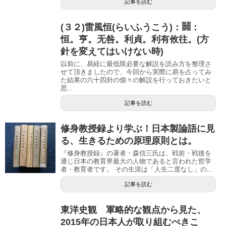
記事を読む
(３２)雷風恒(らいふうこう)：䷟：
恒。亨。无咎。利貞。利有攸往。(方
針を変えてはいけない時)
以前に、易経に最低限必要な解説を読み方を整理さ
せて頂きましたので、今回から実際に易を占ってみ
た結果の六十四卦の個々の解説を行っておきたいと
思...
記事を読む
修身教授録より学ぶ！日本製論語に見
る、生きるための原理原則とは。
『修身教授録』の著者・森信三氏は、戦前・戦後を
通じ日本の教育界最大の人物であると言われた哲学
者・教育者です。 その生涯は「人生二度なし」の...
記事を読む
東洋史観 軍略的な観点から見た、
2015年の日本人が取り組むべきこ