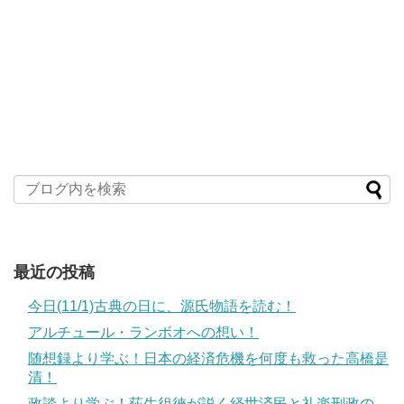
最近の投稿
今日(11/1)古典の日に、源氏物語を読む！
アルチュール・ランボオへの想い！
随想録より学ぶ！日本の経済危機を何度も救った高橋是
清！
政談より学ぶ！荻生徂徠が説く経世済民と礼楽刑政の