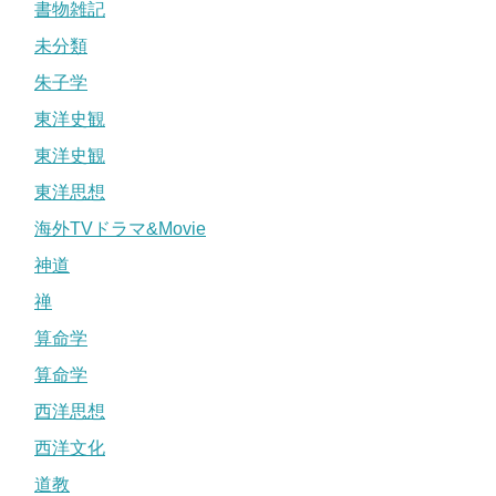
書物雑記
未分類
朱子学
東洋史観
東洋史観
東洋思想
海外TVドラマ&Movie
神道
禅
算命学
算命学
西洋思想
西洋文化
道教