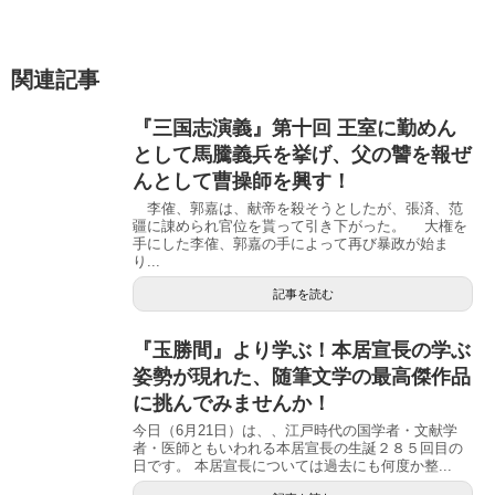
関連記事
『三国志演義』第十回 王室に勤めん
として馬騰義兵を挙げ、父の讐を報ぜ
んとして曹操師を興す！
李傕、郭嘉は、献帝を殺そうとしたが、張済、范
疆に諌められ官位を貰って引き下がった。 大権を
手にした李傕、郭嘉の手によって再び暴政が始ま
り...
記事を読む
『玉勝間』より学ぶ！本居宣長の学ぶ
姿勢が現れた、随筆文学の最高傑作品
に挑んでみませんか！
今日（6月21日）は、、江戸時代の国学者・文献学
者・医師ともいわれる本居宣長の生誕２８５回目の
日です。 本居宣長については過去にも何度か整...