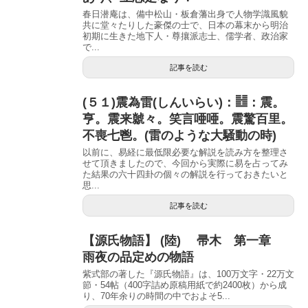
春日潜庵は、備中松山・板倉藩出身で人物学識風貌
共に堂々たりした豪傑の士で、日本の幕末から明治
初期に生きた地下人・尊攘派志士、儒学者、政治家
で...
記事を読む
(５１)震為雷(しんいらい)：䷲：震。
亨。震来虩々。笑言唖唖。震驚百里。
不喪七鬯。(雷のような大騒動の時)
以前に、易経に最低限必要な解説を読み方を整理さ
せて頂きましたので、今回から実際に易を占ってみ
た結果の六十四卦の個々の解説を行っておきたいと
思...
記事を読む
【源氏物語】 (陸) 帚木 第一章
雨夜の品定めの物語
紫式部の著した『源氏物語』は、100万文字・22万文
節・54帖（400字詰め原稿用紙で約2400枚）から成
り、70年余りの時間の中でおよそ5...