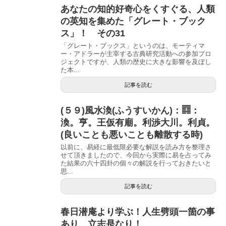
あなたの知的好奇心をくすぐる、人類
の英知を集めた「グレート・ブック
ス」！ その31
「グレート・ブックス」というのは、モーティマ
ー・アドラーが主宰する古典研究活動への参加プロ
ジェクトですが、人類の歴史に大きな影響を及ぼし
た本...
記事を読む
(５９)風水渙(ふうすいかん)：䷺：
渙。亨。王仮有廟。利渉大川。利貞。
(良いことも悪いことも離散する時)
以前に、易経に最低限必要な解説を読み方を整理さ
せて頂きましたので、今回から実際に易を占ってみ
た結果の六十四卦の個々の解説を行っておきたいと
思...
記事を読む
春日潜庵より学ぶ！人生劈頭一箇の事
あり、立志是なり！