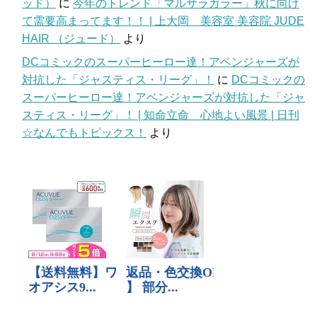
ッド）
に
今年のトレンド「マルサラカラー」秋に向け
て需要高まってます！！ | 上大岡 美容室 美容院 JUDE
HAIR （ジュード）
より
DCコミックのスーパーヒーロー達！アベンジャーズが
対抗した「ジャスティス・リーグ」！
に
DCコミックの
スーパーヒーロー達！アベンジャーズが対抗した「ジャ
スティス・リーグ」！ | 知命立命 心地よい風景 | 日刊
☆なんでもトピックス！
より