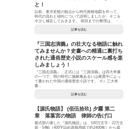
と！
以前、東洋史観の観点から時代推移地図を作って、
時代の流れと傾向について説明しましたが、そこを
今少し補足しておきます。 前回までの整理は、 ・...
記事を読む
『三国志演義』の壮大なる物語に触れ
てみませんか？史書への精通に裏打ち
された通俗歴史小説のスケール感を楽
しみましょう！
『三国志演義』、正式には『三国演義』は四大奇書
の一つで、明の時代に施耐庵あるいは羅貫中によっ
て書かれた中国の通俗歴史小説です。 ※）三大奇
書...
記事を読む
【源氏物語】 (佰伍拾玖) 夕霧 第二
章 落葉宮の物語 律師の告げ口
紫式部の著した『源氏物語』は、100万文字・22万文
節・54帖（400字詰め原稿用紙で約2400枚）から成