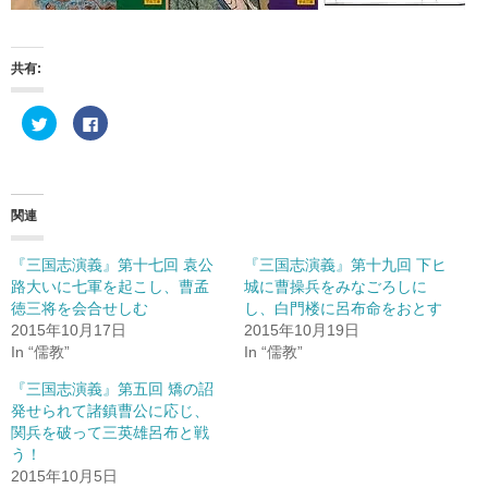
共有:
ク
F
リ
a
ッ
c
ク
e
し
b
て
o
T
o
w
k
関連
i
で
t
共
t
有
e
す
『三国志演義』第十七回 袁公
『三国志演義』第十九回 下ヒ
r
る
路大いに七軍を起こし、曹孟
城に曹操兵をみなごろしに
で
に
共
は
徳三将を会合せしむ
し、白門楼に呂布命をおとす
有
ク
(
リ
2015年10月17日
2015年10月19日
新
ッ
In “儒教”
In “儒教”
し
ク
い
し
ウ
て
『三国志演義』第五回 矯の詔
ィ
く
ン
だ
発せられて諸鎮曹公に応じ、
ド
さ
関兵を破って三英雄呂布と戦
ウ
い
で
(
う！
開
新
き
し
2015年10月5日
ま
い