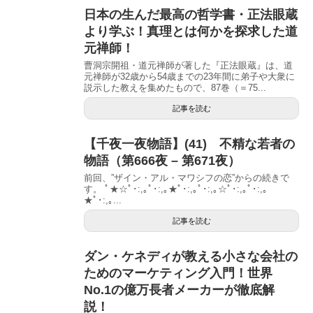
日本の生んだ最高の哲学書・正法眼蔵
より学ぶ！真理とは何かを探求した道
元禅師！
曹洞宗開祖・道元禅師が著した『正法眼蔵』は、道
元禅師が32歳から54歳までの23年間に弟子や大衆に
説示した教えを集めたもので、87巻（＝75...
記事を読む
【千夜一夜物語】(41) 不精な若者の
物語（第666夜 – 第671夜）
前回、”ザイン・アル・マワシフの恋”からの続きで
す。 ﾟ★☆ﾟ･:,｡ﾟ･:,｡★ﾟ･:,｡ﾟ･:,｡☆ﾟ･:,｡ﾟ･:,｡
★ﾟ･:,｡...
記事を読む
ダン・ケネディが教える小さな会社の
ためのマーケティング入門！世界
No.1の億万長者メーカーが徹底解
説！