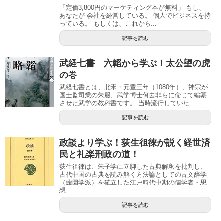
「定価3,800円のマーケティング本が無料」 もし、
あなたが 会社を経営している。 個人でビジネスを持
っている。 もしくは、これから...
記事を読む
武経七書 六韜から学ぶ！太公望の虎
の巻
武経七書とは、北宋・元豊三年（1080年）、神宗が
国士監司業の朱服、武学博士何去非らに命じて編纂
させた武学の教科書です。 当時流行していた...
記事を読む
政談より学ぶ！荻生徂徠が説く経世済
民と礼楽刑政の道！
荻生徂徠は、朱子学に立脚した古典解釈を批判し、
古代中国の古典を読み解く方法論としての古文辞学
（蘐園学派）を確立した江戸時代中期の儒学者・思
想...
記事を読む