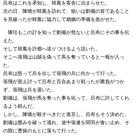
呂布はこれを承知し、韓胤を客舎に泊まらせた。
次の日、陳矯が韓胤を訪れて、狙いは劉備の首であること
を見破ったが韓胤に協力して婚姻の準備を急がせた。
陳珪もこの計を知って劉備が危ないと呂布にその事を伝
えた。
そして韓胤を許都へ送りつけるよう説いた。
そこへ張飛は山賊を偽って馬を奪っていると一報が入っ
た。
呂布は怒って兵を出して張飛の兵に向かって行った。
張飛が迎え討って呂布と百合あまり戦ったが勝負がつか
ず、張飛は兵を退いた。
劉備は、張飛が馬を奪った事を叱って、呂布に許してくれ
るよう頼んだ。
しかし、陳矯が殺すべきだと進言し、呂布もそう決めた。
劉備は囲みを破って逃れ、途中張遼を関羽が食い止め、そ
の隙に曹操のもとに落ちて行った。