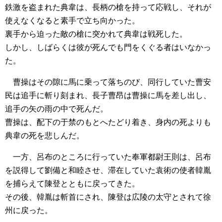
鉄激を盗まれた典韋は、長柄の槍を持って応戦し、それが
使えなくなると素手で立ち向かった。
裏手から迫った敵の槍に突かれて典韋は戦死した。
しかし、しばらくは彼が死んでも門をくぐる者はいなかっ
た。
曹操はその隙に馬に乗って落ちのび、同行していた曹安
民は追手に斬り刻まれ、長子曹昂は曹操に馬を差し出し、
追手の矢の雨の中で死んだ。
曹操は、配下の于禁のもとへたどり着き、身内の死よりも
典韋の死を悲しんだ。
一方、呂布のところに行っていた奉軍都尉王則は、呂布
を説得して劉備と和睦させ、滞在していた袁術の使者韓胤
を捕らえて陳登とともに戻ってきた。
その後、韓胤は斬首にされ、陳登は広陵の太守とされて徐
州に戻った。