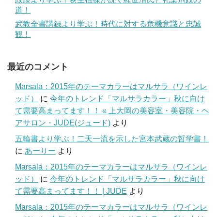
道！
武教全書講録より学ぶ！時代に対する危機意識と忠誠
観！
最近のコメント
Marsala：2015年のテーマカラーはマルサラ（ワインレ
ッド）
に
今年のトレンド「マルサラカラー」秋に向け
て需要高まってます！！ « 上大岡の美容室・美容院・ヘ
アサロン・JUDE(ジュード)
より
五輪書より学ぶ！二天一流を示した宮本武蔵の哲学書！
に
あーりー
より
Marsala：2015年のテーマカラーはマルサラ（ワインレ
ッド）
に
今年のトレンド「マルサラカラー」秋に向け
て需要高まってます！！ | JUDE
より
Marsala：2015年のテーマカラーはマルサラ（ワインレ