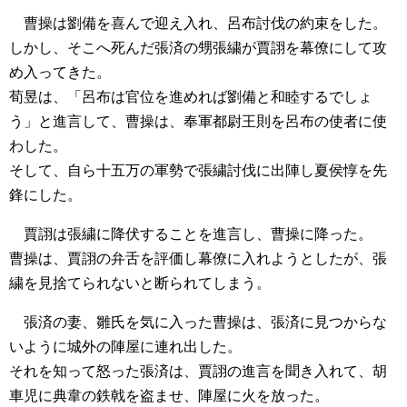
曹操は劉備を喜んで迎え入れ、呂布討伐の約束をした。
しかし、そこへ死んだ張済の甥張繍が賈詡を幕僚にして攻
め入ってきた。
荀昱は、「呂布は官位を進めれば劉備と和睦するでしょ
う」と進言して、曹操は、奉軍都尉王則を呂布の使者に使
わした。
そして、自ら十五万の軍勢で張繍討伐に出陣し夏侯惇を先
鋒にした。
賈詡は張繍に降伏することを進言し、曹操に降った。
曹操は、賈詡の弁舌を評価し幕僚に入れようとしたが、張
繍を見捨てられないと断られてしまう。
張済の妻、雛氏を気に入った曹操は、張済に見つからな
いように城外の陣屋に連れ出した。
それを知って怒った張済は、賈詡の進言を聞き入れて、胡
車児に典韋の鉄戟を盗ませ、陣屋に火を放った。