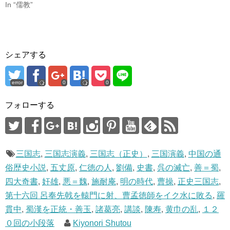
In “儒教”
す
ウ
)
ィ
ン
ド
ウ
で
開
き
ま
シェアする
す
)
error
0
0
フォローする
三国志
,
三国志演義
,
三国志（正史）
,
三国演義
,
中国の通
俗歴史小説
,
五丈原
,
仁徳の人
,
劉備
,
史書
,
呉の滅亡
,
善＝蜀
,
四大奇書
,
奸雄
,
悪＝魏
,
施耐庵
,
明の時代
,
曹操
,
正史三国志
,
第十六回 呂奉先戟を轅門に射、曹孟徳師をイク水に敗る
,
羅
貫中
,
蜀漢を正統・善玉
,
諸葛亮
,
講談
,
陳寿
,
黄巾の乱
,
１２
０回の小段落
Kiyonori Shutou