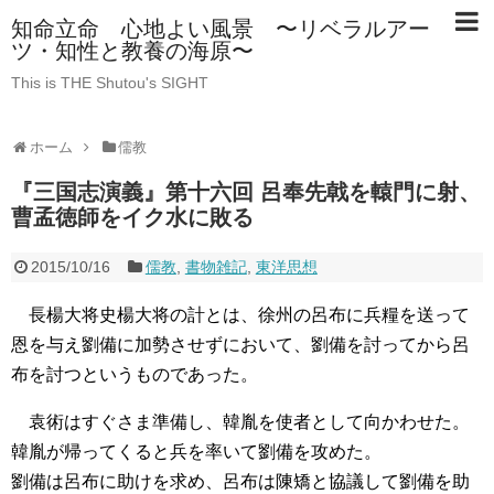
知命立命 心地よい風景 〜リベラルアー
ツ・知性と教養の海原〜
This is THE Shutou's SIGHT
ホーム
儒教
『三国志演義』第十六回 呂奉先戟を轅門に射、
曹孟徳師をイク水に敗る
2015/10/16
儒教
,
書物雑記
,
東洋思想
長楊大将史楊大将の計とは、徐州の呂布に兵糧を送って
恩を与え劉備に加勢させずにおいて、劉備を討ってから呂
布を討つというものであった。
袁術はすぐさま準備し、韓胤を使者として向かわせた。
韓胤が帰ってくると兵を率いて劉備を攻めた。
劉備は呂布に助けを求め、呂布は陳矯と協議して劉備を助