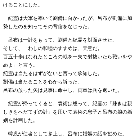
けることにした。
紀霊は大軍を率いて劉備に向かったが、呂布が劉備に加
勢したのを知ってその背信をなじった。
呂布は一計をもって、劉備と紀霊を対面させた。
そして、「わしの和睦のすすめは、天意だ。
百五十歩はなれたところの戟を一矢で射抜いたら戦いをや
めよ」と言う。
紀霊は当たるはずがないと言って承知した。
劉備は当たることを心から祈った。
呂布の放った矢は見事に命中し、両軍は兵を退いた。
紀霊が帰ってくると、袁術は怒って、紀霊の「疎きは親
しきをへだてずの計」を用いて袁術の息子と呂布の娘の婚
姻を計画した。
韓胤が使者として参上し、呂布に婚姻の話を勧めた。