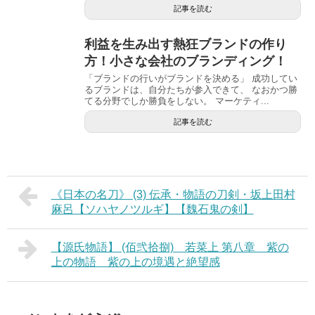
記事を読む
利益を生み出す熱狂ブランドの作り
方！小さな会社のブランディング！
「ブランドの行いがブランドを決める」 成功してい
るブランドは、自分たちが参入できて、 なおかつ勝
てる分野でしか勝負をしない。 マーケティ...
記事を読む
《日本の名刀》 (3) 伝承・物語の刀剣・坂上田村
麻呂【ソハヤノツルギ】【魏石鬼の剣】
【源氏物語】 (佰弐拾捌) 若菜上 第八章 紫の
上の物語 紫の上の境遇と絶望感