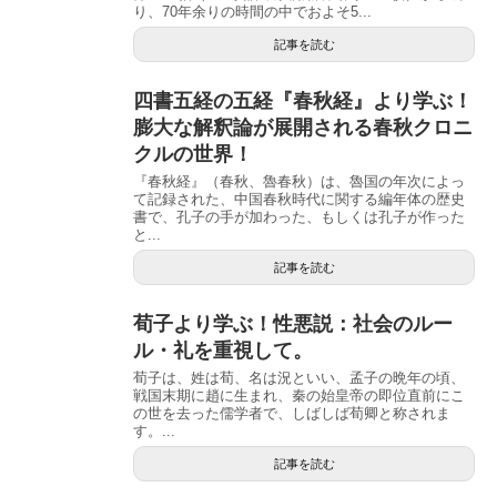
り、70年余りの時間の中でおよそ5...
記事を読む
四書五経の五経『春秋経』より学ぶ！
膨大な解釈論が展開される春秋クロニ
クルの世界！
『春秋経』（春秋、魯春秋）は、魯国の年次によっ
て記録された、中国春秋時代に関する編年体の歴史
書で、孔子の手が加わった、もしくは孔子が作った
と...
記事を読む
荀子より学ぶ！性悪説：社会のルー
ル・礼を重視して。
荀子は、姓は荀、名は況といい、孟子の晩年の頃、
戦国末期に趙に生まれ、秦の始皇帝の即位直前にこ
の世を去った儒学者で、しばしば荀卿と称されま
す。...
記事を読む