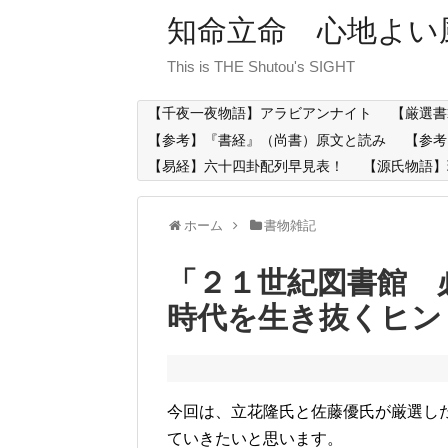
知命立命 心地よい
This is THE Shutou's SIGHT
【千夜一夜物語】アラビアンナイト
【厳選書
【参考】『書経』（尚書）原文と読み
【参考
【易経】六十四卦配列早見表！
【源氏物語】
ホーム
書物雑記
「２１世紀図書館 
時代を生き抜くヒン
今回は、立花隆氏と佐藤優氏が厳選し
ていきたいと思います。