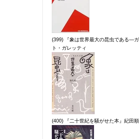
(399) 『象は世界最大の昆虫である
ト・ガレッティ
(400) 『二十世紀を騒がせた本』紀田