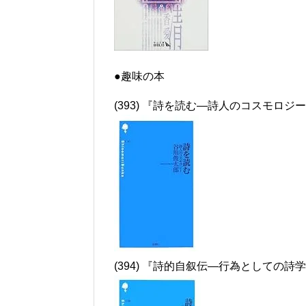
●趣味の本
(393) 『詩を読む―詩人のコスモロジ
(394) 『詩的自叙伝―行為としての詩