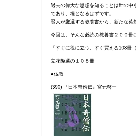
過去の偉大な思想を知ることは世の中
であり、糧となるはずです。
賢人が厳選する教養書から、新たな英
今回は、そんな必読の教養書２００冊
「すぐに役に立つ、すぐ買える108冊
立花隆選の１０８冊
●仏教
(390) 『日本奇僧伝』宮元啓一