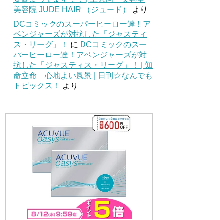
美容院 JUDE HAIR （ジュード）
より
DCコミックのスーパーヒーロー達！ア
ベンジャーズが対抗した「ジャスティ
ス・リーグ」！
に
DCコミックのスー
パーヒーロー達！アベンジャーズが対
抗した「ジャスティス・リーグ」！ | 知
命立命 心地よい風景 | 日刊☆なんでも
トピックス！
より