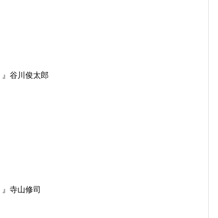
ー 』谷川俊太郎
学 』寺山修司