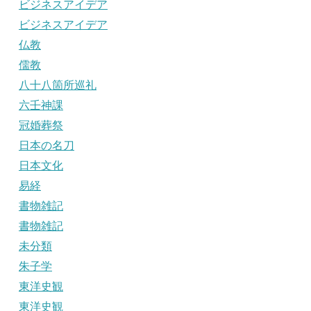
ビジネスアイデア
ビジネスアイデア
仏教
儒教
八十八箇所巡礼
六壬神課
冠婚葬祭
日本の名刀
日本文化
易経
書物雑記
書物雑記
未分類
朱子学
東洋史観
東洋史観