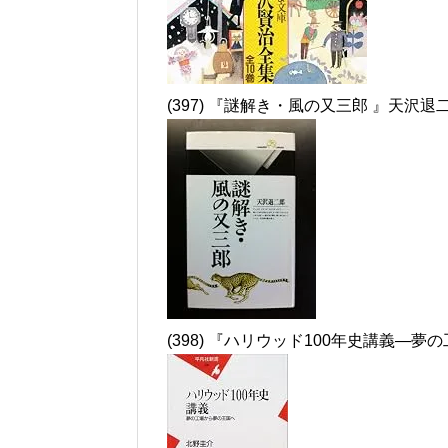
(397) 『謎解き・風の又三郎 』天沢退
(398) 『ハリウッド100年史講義―