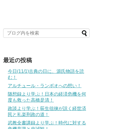
最近の投稿
今日(11/1)古典の日に、源氏物語を読
む！
アルチュール・ランボオへの想い！
随想録より学ぶ！日本の経済危機を何
度も救った高橋是清！
政談より学ぶ！荻生徂徠が説く経世済
民と礼楽刑政の道！
武教全書講録より学ぶ！時代に対する
危機意識と忠誠観！