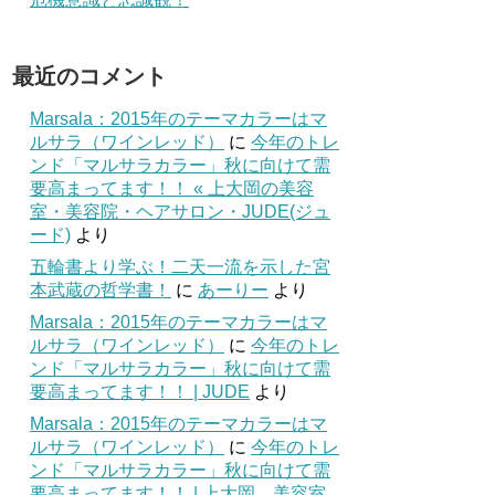
最近のコメント
Marsala：2015年のテーマカラーはマ
ルサラ（ワインレッド）
に
今年のトレ
ンド「マルサラカラー」秋に向けて需
要高まってます！！ « 上大岡の美容
室・美容院・ヘアサロン・JUDE(ジュ
ード)
より
五輪書より学ぶ！二天一流を示した宮
本武蔵の哲学書！
に
あーりー
より
Marsala：2015年のテーマカラーはマ
ルサラ（ワインレッド）
に
今年のトレ
ンド「マルサラカラー」秋に向けて需
要高まってます！！ | JUDE
より
Marsala：2015年のテーマカラーはマ
ルサラ（ワインレッド）
に
今年のトレ
ンド「マルサラカラー」秋に向けて需
要高まってます！！ | 上大岡 美容室