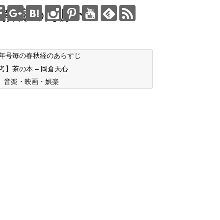
教養の海原〜
年号毎の春秋経のあらすじ
考】茶の本 – 岡倉天心
音楽・映画・娯楽