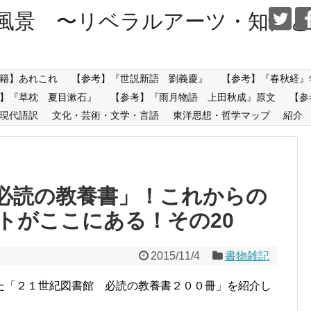
風景 〜リベラルアーツ・知性と
籍】あれこれ
【参考】『世説新語 劉義慶』
【参考】『春秋経』
】『草枕 夏目漱石』
【参考】『雨月物語 上田秋成』原文
【参
現代語訳
文化・芸術・文学・言語
東洋思想・哲学マップ
紹介
必読の教養書」！これからの
トがここにある！その20
2015/11/4
書物雑記
た「２１世紀図書館 必読の教養書２００冊」を紹介し