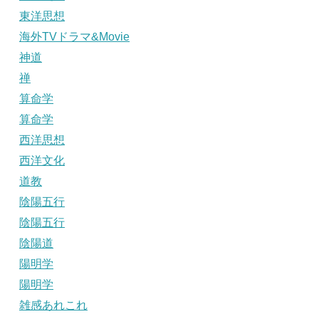
東洋思想
海外TVドラマ&Movie
神道
禅
算命学
算命学
西洋思想
西洋文化
道教
陰陽五行
陰陽五行
陰陽道
陽明学
陽明学
雑感あれこれ