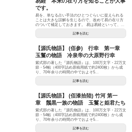
易経 本来の在り方を知ることが大事
です。
易を、単なる占い手法のひとつぐらいに捉えられる
ことは大きな誤解を生じるので、改めて易の在り方
のついて補足しておきます。 易は易経といって、...
記事を読む
【源氏物語】 (佰参) 行幸 第一章
玉鬘の物語 冷泉帝の大原野行幸
紫式部の著した『源氏物語』は、100万文字・22万文
節・54帖（400字詰め原稿用紙で約2400枚）から成
り、70年余りの時間の中でおよそ5...
記事を読む
【源氏物語】 (佰漆拾陸) 竹河 第一
章 鬚黒一族の物語 玉鬘と姫君たち
紫式部の著した『源氏物語』は、100万文字・22万文
節・54帖（400字詰め原稿用紙で約2400枚）から成
り、70年余りの時間の中でおよそ5...
記事を読む