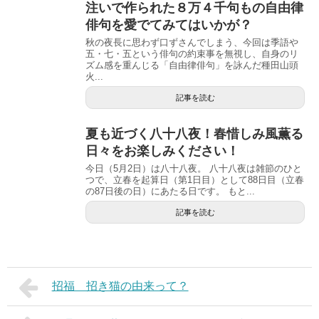
注いで作られた８万４千句もの自由律
俳句を愛でてみてはいかが？
秋の夜長に思わず口ずさんでしまう、今回は季語や
五・七・五という俳句の約束事を無視し、自身のリ
ズム感を重んじる「自由律俳句」を詠んだ種田山頭
火...
記事を読む
夏も近づく八十八夜！春惜しみ風薫る
日々をお楽しみください！
今日（5月2日）は八十八夜。 八十八夜は雑節のひと
つで、立春を起算日（第1日目）として88日目（立春
の87日後の日）にあたる日です。 もと...
記事を読む
招福 招き猫の由来って？