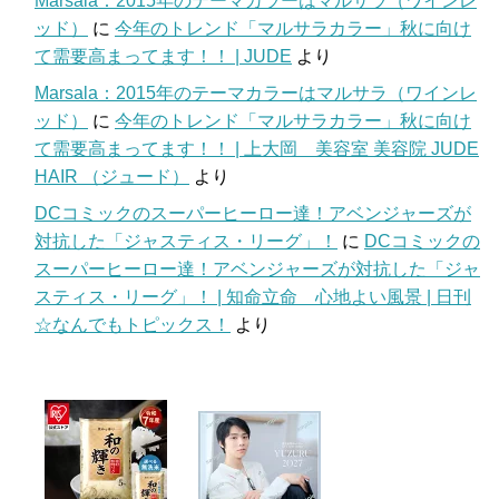
Marsala：2015年のテーマカラーはマルサラ（ワインレ
ッド）
に
今年のトレンド「マルサラカラー」秋に向け
て需要高まってます！！ | JUDE
より
Marsala：2015年のテーマカラーはマルサラ（ワインレ
ッド）
に
今年のトレンド「マルサラカラー」秋に向け
て需要高まってます！！ | 上大岡 美容室 美容院 JUDE
HAIR （ジュード）
より
DCコミックのスーパーヒーロー達！アベンジャーズが
対抗した「ジャスティス・リーグ」！
に
DCコミックの
スーパーヒーロー達！アベンジャーズが対抗した「ジャ
スティス・リーグ」！ | 知命立命 心地よい風景 | 日刊
☆なんでもトピックス！
より