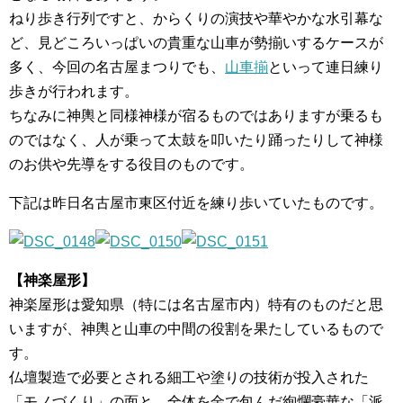
ねり歩き行列ですと、からくりの演技や華やかな水引幕な
ど、見どころいっぱいの貴重な山車が勢揃いするケースが
多く、今回の名古屋まつりでも、
山車揃
といって連日練り
歩きが行われます。
ちなみに神輿と同様神様が宿るものではありますが乗るも
のではなく、人が乗って太鼓を叩いたり踊ったりして神様
のお供や先導をする役目のものです。
下記は昨日名古屋市東区付近を練り歩いていたものです。
【神楽屋形】
神楽屋形は愛知県（特には名古屋市内）特有のものだと思
いますが、神輿と山車の中間の役割を果たしているもので
す。
仏壇製造で必要とされる細工や塗りの技術が投入された
「モノづくり」の面と、全体を金で包んだ絢爛豪華な「派