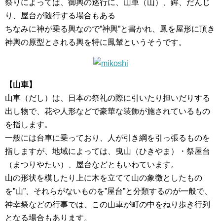
祭りによっては、御輿の巡行に、山車（山）、鉾、だんじ
り、屋台が随行する場合もある
ちなみに神が乗る輿なので”神輿”と書かれ、鳳を屋形に頂き
神輿の原型とされる輿を特に鳳輦というそうです。
【山車】
山車（だし）は、日本の祭礼の際に引いたり担いだりする
出し物で、花や人形などで豪華な装飾が施されているもの
を指します。
一般には台車に乗っており、人が引き綱を引っ張るものを
指しますが、地域によっては、曳山（ひきやま）・祭屋台
（まつりやたい）、屋台などともいわています。
山の形状を模したり上に木を立てて山の象徴としたもの
を”山”、それらがないものを”屋台”と分類するのが一般で、
神幸祭などの行事では、この山車が町の中をねり歩き行列
となる場合もあります。