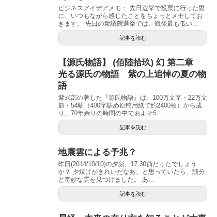
ビジネスアイデアメモ： 先日選挙で投票に行った際
に、いつもながら感じたことをちょっとメモしてお
きます。 先日の衆議院選挙では、戦後最も低い...
記事を読む
【源氏物語】 (佰陸拾玖) 幻 第二章
光る源氏の物語 紫の上追悼の夏の物
語
紫式部の著した『源氏物語』は、100万文字・22万文
節・54帖（400字詰め原稿用紙で約2400枚）から成
り、70年余りの時間の中でおよそ5...
記事を読む
地震雲による予兆？
昨日(2014/10/10)の夕刻、17:30前だったでしょう
か？ 夕焼けがきれいだなあ、と思っていたら、随分
と奇妙な雲を見つけました。 あ...
記事を読む