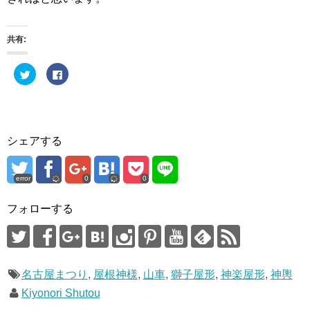
共有:
ク
F
リ
a
ッ
c
ク
e
し
b
て
o
T
o
w
k
i
で
シェアする
t
共
t
有
e
す
r
る
で
に
error
0
0
共
は
有
ク
(
リ
フォローする
新
ッ
し
ク
い
し
ウ
て
ィ
く
ン
だ
ド
さ
ウ
い
名古屋まつり
,
屋根神様
,
山車
,
獅子屋形
,
神楽屋形
,
神輿
で
(
開
新
Kiyonori Shutou
き
し
ま
い