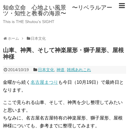
知命立命 心地よい風景 〜リベラルアー
ツ・知性と教養の海原〜
This is THE Shutou's SIGHT
ホーム
日本文化
山車、神輿、そして神楽屋形・獅子屋形、屋根
神様
2014/10/19
日本文化
,
神道
,
雑感あれこれ
金曜から続く
名古屋まつり
も今日（10月19日）で最終日と
なります。
ここで見られる山車、そして、神輿を少し整理してみたい
と思います。
ちなみに、名古屋名古屋特有の神楽屋形、獅子屋形、屋根
神様についても、参考までに整理してみます。