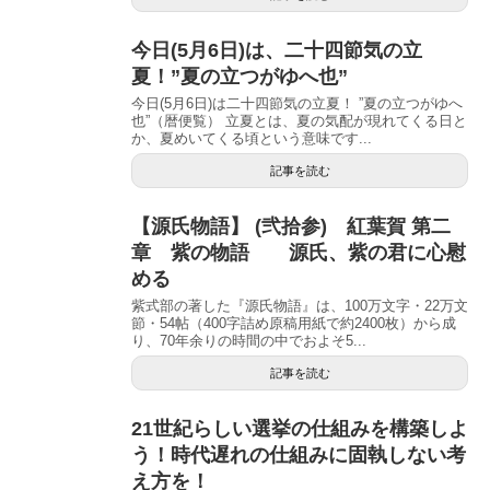
今日(5月6日)は、二十四節気の立
夏！”夏の立つがゆへ也”
今日(5月6日)は二十四節気の立夏！ ”夏の立つがゆへ
也”（暦便覧） 立夏とは、夏の気配が現れてくる日と
か、夏めいてくる頃という意味です...
記事を読む
【源氏物語】 (弐拾参) 紅葉賀 第二
章 紫の物語 源氏、紫の君に心慰
める
紫式部の著した『源氏物語』は、100万文字・22万文
節・54帖（400字詰め原稿用紙で約2400枚）から成
り、70年余りの時間の中でおよそ5...
記事を読む
21世紀らしい選挙の仕組みを構築しよ
う！時代遅れの仕組みに固執しない考
え方を！