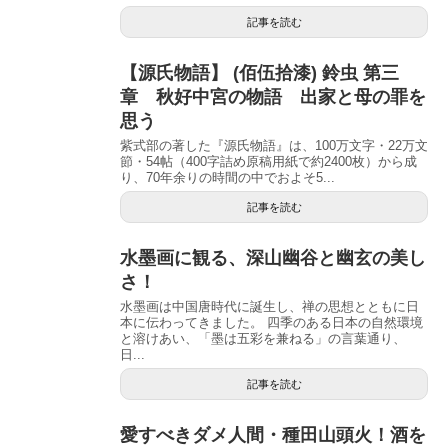
記事を読む
【源氏物語】 (佰伍拾漆) 鈴虫 第三
章 秋好中宮の物語 出家と母の罪を
思う
紫式部の著した『源氏物語』は、100万文字・22万文
節・54帖（400字詰め原稿用紙で約2400枚）から成
り、70年余りの時間の中でおよそ5...
記事を読む
水墨画に観る、深山幽谷と幽玄の美し
さ！
水墨画は中国唐時代に誕生し、禅の思想とともに日
本に伝わってきました。 四季のある日本の自然環境
と溶けあい、「墨は五彩を兼ねる」の言葉通り、
日...
記事を読む
愛すべきダメ人間・種田山頭火！酒を