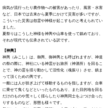
病気が流行ったり農作物への被害があったり、風害・水害
など、日本では古来から夏季にかけて災害が多いですが、
こういった災害は怨霊や神様が起こすものと考えられてい
ました。
夏祭りはこうした神様を神輿や山車を使って鎮めており、
それが現代でも伝承されている訳です。
【神輿】
神輿（みこし）は、御輿、御神輿とも呼ばれますが、神道
の祭の際に、神社にいる神霊がお旅所（神酒所）を回るこ
とで、神の霊を揺り動かして活性化（魂振り）させ、鎮ま
って頂くための輿です。
一般には人が担ぎ上げて移動するものを指しますが、台車
に乗せて曳くなどといったものもあり、また目的地を回る
だけのものや荒々しく揺らしたり神輿同士をぶつけ合った
りするものなど、形態も様々です。