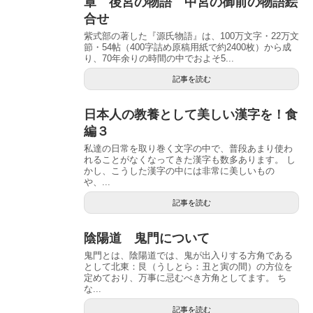
章 後宮の物語 中宮の御前の物語絵
合せ
紫式部の著した『源氏物語』は、100万文字・22万文
節・54帖（400字詰め原稿用紙で約2400枚）から成
り、70年余りの時間の中でおよそ5...
記事を読む
日本人の教養として美しい漢字を！食
編３
私達の日常を取り巻く文字の中で、普段あまり使わ
れることがなくなってきた漢字も数多あります。 し
かし、こうした漢字の中には非常に美しいもの
や、...
記事を読む
陰陽道 鬼門について
鬼門とは、陰陽道では、鬼が出入りする方角である
として北東：艮（うしとら：丑と寅の間）の方位を
定めており、万事に忌むべき方角としてます。 ち
な...
記事を読む