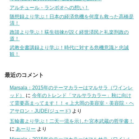
アルチュール・ランボオへの想い！
随想録より学ぶ！日本の経済危機を何度も救った高橋是
清！
政談より学ぶ！荻生徂徠が説く経世済民と礼楽刑政の
道！
武教全書講録より学ぶ！時代に対する危機意識と忠誠
観！
最近のコメント
Marsala：2015年のテーマカラーはマルサラ（ワインレ
ッド）
に
今年のトレンド「マルサラカラー」秋に向け
て需要高まってます！！ « 上大岡の美容室・美容院・ヘ
アサロン・JUDE(ジュード)
より
五輪書より学ぶ！二天一流を示した宮本武蔵の哲学書！
に
あーりー
より