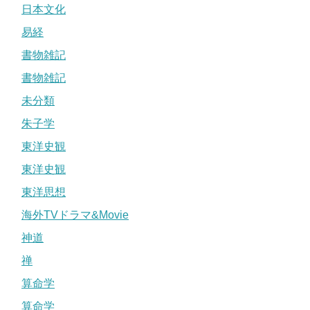
日本文化
易経
書物雑記
書物雑記
未分類
朱子学
東洋史観
東洋史観
東洋思想
海外TVドラマ&Movie
神道
禅
算命学
算命学