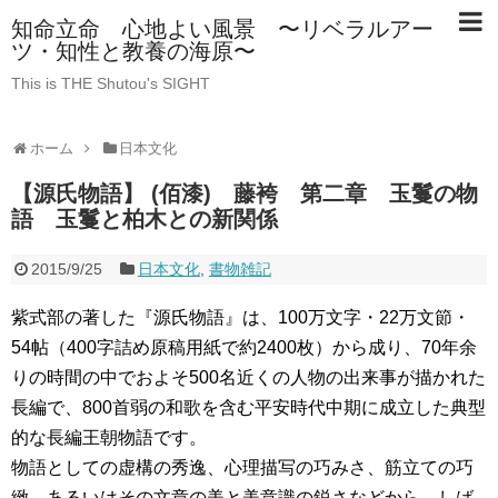
知命立命 心地よい風景 〜リベラルアー
ツ・知性と教養の海原〜
This is THE Shutou's SIGHT
ホーム
日本文化
【源氏物語】 (佰漆) 藤袴 第二章 玉鬘の物
語 玉鬘と柏木との新関係
2015/9/25
日本文化
,
書物雑記
紫式部の著した『源氏物語』は、100万文字・22万文節・
54帖（400字詰め原稿用紙で約2400枚）から成り、70年余
りの時間の中でおよそ500名近くの人物の出来事が描かれた
長編で、800首弱の和歌を含む平安時代中期に成立した典型
的な長編王朝物語です。
物語としての虚構の秀逸、心理描写の巧みさ、筋立ての巧
緻、あるいはその文章の美と美意識の鋭さなどから、しば