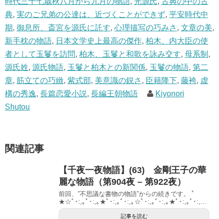
ン
時代三十七歳秋八月から九月の物語
,
光源氏
,
古典の中の古
ド
ウ
典
,
実のご兄弟の公達は、近づくことができず
,
平安時代中
で
開
期
,
御息所、斎宮を源氏に託す
,
心理描写の巧みさ
,
文章の美
,
き
ま
新手枕の物語
,
日本文学史上最高の傑作
,
柏木、内大臣の使
す
)
者として玉鬘を訪問
,
柏木、玉鬘と和歌を詠み交す
,
母系制
,
源氏姓
,
源氏物語
,
玉鬘と柏木との新関係
,
玉鬘の物語
,
第二
章
,
筋立ての巧緻
,
紫式部
,
美意識の鋭さ
,
臣籍降下
,
藤袴
,
虚
構の秀逸
,
長篇恋愛小説
,
長編王朝物語
Kiyonori
Shutou
関連記事
【千夜一夜物語】(63) 金剛王子の華
麗な物語（第904夜 – 第922夜）
前回、”不思議な書物の物語”からの続きです。 ﾟ
★☆ﾟ･:,｡ﾟ･:,｡★ﾟ･:,｡ﾟ･:,｡☆ﾟ･:,｡ﾟ･:,｡★ﾟ･:,｡ﾟ･:,...
記事を読む