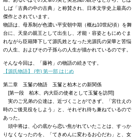
しば「古典の中の古典」と称賛され、日本文学史上最高の
傑作とされています。
物語は、母系制が色濃い平安朝中期（概ね10世紀頃）を舞
台に、天皇の親王として出生し、才能・容姿ともにめぐま
れながら臣籍降下して源氏姓となった光源氏の栄華と苦悩
の人生、およびその子孫らの人生が描かれているのです。
そんな今回は、「藤袴」の物語の続きです。
【源氏物語】 (壱) 第一部 はじめ
第二章 玉鬘の物語 玉鬘と柏木との新関係
[第一段 柏木、内大臣の使者として玉鬘を訪問]
実のご兄弟の公達は、近づくことができず、「宮仕えの
時のご後見役をしよう」と、それぞれ待ち兼ねているので
あった。
頭中将は、心の底から恋い焦がれていたことは、すっか
りなくなったのを、「てきめんに変わるお心だわ」と、女