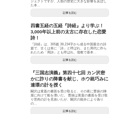
ジェクトですが、人類の歴史に大きな影響を及ぼし
た本...
記事を読む
四書五経の五経『詩経』より学ぶ！
3,000年以上前の太古に存在した恋愛
詩！
『詩経』は、305篇 39,234字から成る中国最古の詩
篇で、古くは単に「詩」と呼ばれ、また周代に作ら
れたため「周詩」とも呼ばれ、儒教で基本...
記事を読む
『三国志演義』第四十七回 カン沢密
かに詐りの降書を献じ、ホウ統巧みに
連環の計を授く
闞沢は黄蓋の書面を受け取ると、その夜に曹操の陣
屋に向けて船を漕いだ。 曹操は黄蓋の書面を受け取
り苦肉の計を見抜いたが、闞沢の能弁により偽り
の...
記事を読む