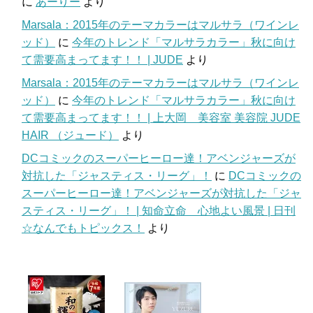
に
あーりー
より
Marsala：2015年のテーマカラーはマルサラ（ワインレ
ッド）
に
今年のトレンド「マルサラカラー」秋に向け
て需要高まってます！！ | JUDE
より
Marsala：2015年のテーマカラーはマルサラ（ワインレ
ッド）
に
今年のトレンド「マルサラカラー」秋に向け
て需要高まってます！！ | 上大岡 美容室 美容院 JUDE
HAIR （ジュード）
より
DCコミックのスーパーヒーロー達！アベンジャーズが
対抗した「ジャスティス・リーグ」！
に
DCコミックの
スーパーヒーロー達！アベンジャーズが対抗した「ジャ
スティス・リーグ」！ | 知命立命 心地よい風景 | 日刊
☆なんでもトピックス！
より