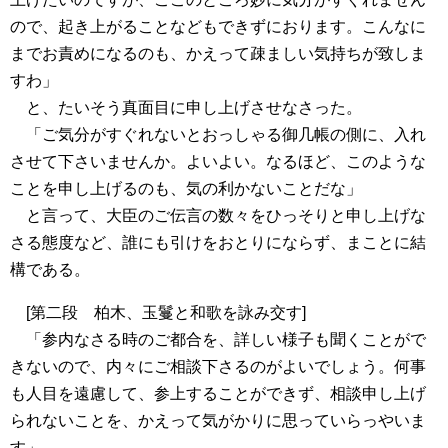
ので、起き上がることなどもできずにおります。こんなに
までお責めになるのも、かえって疎ましい気持ちが致しま
すわ」
と、たいそう真面目に申し上げさせなさった。
「ご気分がすぐれないとおっしゃる御几帳の側に、入れ
させて下さいませんか。よいよい。なるほど、このような
ことを申し上げるのも、気の利かないことだな」
と言って、大臣のご伝言の数々をひっそりと申し上げな
さる態度など、誰にも引けをおとりにならず、まことに結
構である。
[第二段 柏木、玉鬘と和歌を詠み交す]
「参内なさる時のご都合を、詳しい様子も聞くことがで
きないので、内々にご相談下さるのがよいでしょう。何事
も人目を遠慮して、参上することができず、相談申し上げ
られないことを、かえって気がかりに思っていらっやいま
す」