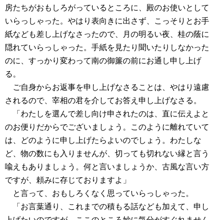
房たちがおもしろがっているところに、殿のお使いとして
いらっしゃった。やはり表向きに出さず、こっそりとお手
紙なども差し上げなさったので、月の明るい夜、桂の蔭に
隠れていらっしゃった。手紙を見たり聞いたりしなかった
のに、すっかり変わって南の御簾の前にお通し申し上げ
る。
ご自身からお返事を申し上げなさることは、やはり遠慮
されるので、宰相の君を介してお答え申し上げなさる。
「わたしを選んで差し向け申されたのは、直に伝えよと
のお便りだからでございましょう。このように離れていて
は、どのように申し上げたらよいのでしょう。わたしな
ど、物の数にも入りませんが、切っても切れない縁と言う
喩えもありましょう。何と言いましょうか、古風な言い方
ですが、頼みに存じておりますよ」
と言って、おもしろくなく思っていらっしゃった。
「お言葉通り、これまでの積もる話なども加えて、申し
上げたいのですが、ここのところ妙に気分がすぐれません