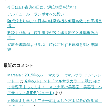
今日(11/1)古典の日に、源氏物語を読む！
アルチュール・ランボオへの想い！
随想録より学ぶ！日本の経済危機を何度も救った高橋是
清！
政談より学ぶ！荻生徂徠が説く経世済民と礼楽刑政の
道！
武教全書講録より学ぶ！時代に対する危機意識と忠誠
観！
最近のコメント
Marsala：2015年のテーマカラーはマルサラ（ワインレ
ッド）
に
今年のトレンド「マルサラカラー」秋に向け
て需要高まってます！！ « 上大岡の美容室・美容院・ヘ
アサロン・JUDE(ジュード)
より
五輪書より学ぶ！二天一流を示した宮本武蔵の哲学書！