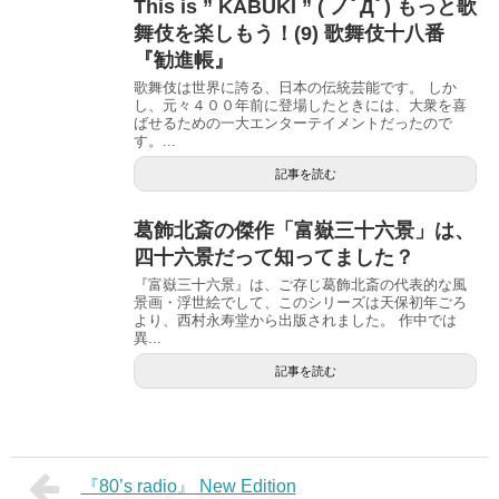
This is ” KABUKI ” ( ノﾟДﾟ) もっと歌
舞伎を楽しもう！(9) 歌舞伎十八番
『勧進帳』
歌舞伎は世界に誇る、日本の伝統芸能です。 しか
し、元々４００年前に登場したときには、大衆を喜
ばせるための一大エンターテイメントだったので
す。...
記事を読む
葛飾北斎の傑作「富嶽三十六景」は、
四十六景だって知ってました？
『富嶽三十六景』は、ご存じ葛飾北斎の代表的な風
景画・浮世絵でして、このシリーズは天保初年ごろ
より、西村永寿堂から出版されました。 作中では
異...
記事を読む
『80’s radio』 New Edition