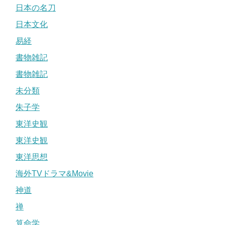
日本の名刀
日本文化
易経
書物雑記
書物雑記
未分類
朱子学
東洋史観
東洋史観
東洋思想
海外TVドラマ&Movie
神道
禅
算命学