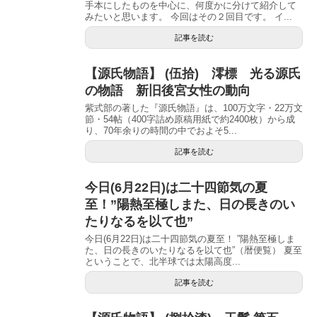
手本にしたものを中心に、何度かに分けて紹介して
みたいと思います。 今回はその２回目です。 イ...
記事を読む
【源氏物語】 (伍拾) 澪標 光る源氏
の物語 新旧後宮女性の動向
紫式部の著した『源氏物語』は、100万文字・22万文
節・54帖（400字詰め原稿用紙で約2400枚）から成
り、70年余りの時間の中でおよそ5...
記事を読む
今日(6月22日)は二十四節気の夏
至！”陽熱至極しまた、日の長きのい
たりなるを以て也”
今日(6月22日)は二十四節気の夏至！ ”陽熱至極しま
た、日の長きのいたりなるを以て也”（暦便覧） 夏至
ということで、北半球では太陽高度...
記事を読む