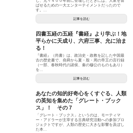
し、元々４００年前に登場したときには、大衆を喜
ばせるための一大エンターテイメントだったので
す。...
記事を読む
四書五経の五経『書経』より学ぶ！地
平らかに天成り、六府三事、允に治ま
る！
『書経』（尚書）は、政治史・政教を記した中国最
古の歴史書で、堯舜から夏・殷・周の帝王の言行録
（一部、春秋時代の諸侯、秦の穆公のものもあり）
を...
記事を読む
あなたの知的好奇心をくすぐる、人類
の英知を集めた「グレート・ブック
ス」！ その７
「グレート・ブックス」というのは、モーティマ
ー・アドラーが主宰する古典研究活動への参加プロ
ジェクトですが、人類の歴史に大きな影響を及ぼし
た本...