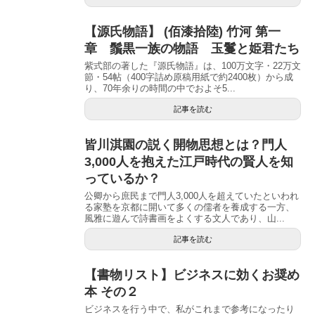
【源氏物語】 (佰漆拾陸) 竹河 第一
章 鬚黒一族の物語 玉鬘と姫君たち
紫式部の著した『源氏物語』は、100万文字・22万文
節・54帖（400字詰め原稿用紙で約2400枚）から成
り、70年余りの時間の中でおよそ5...
記事を読む
皆川淇園の説く開物思想とは？門人
3,000人を抱えた江戸時代の賢人を知
っているか？
公卿から庶民まで門人3,000人を超えていたといわれ
る家塾を京都に開いて多くの儒者を養成する一方、
風雅に遊んで詩書画をよくする文人であり、山...
記事を読む
【書物リスト】ビジネスに効くお奨め
本 その２
ビジネスを行う中で、私がこれまで参考になったり