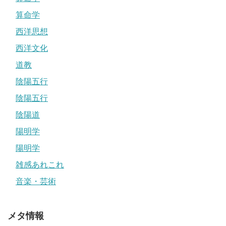
算命学
西洋思想
西洋文化
道教
陰陽五行
陰陽五行
陰陽道
陽明学
陽明学
雑感あれこれ
音楽・芸術
メタ情報