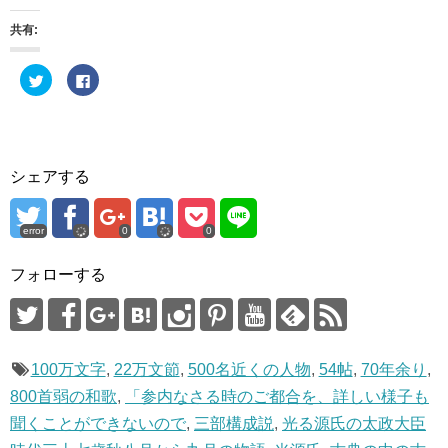
共有:
ク
F
リ
a
ッ
c
ク
e
し
b
て
o
T
o
w
k
i
で
シェアする
t
共
t
有
e
す
r
る
で
に
error
0
0
共
は
有
ク
(
リ
フォローする
新
ッ
し
ク
い
し
ウ
て
ィ
く
ン
だ
ド
さ
ウ
い
100万文字
,
22万文節
,
500名近くの人物
,
54帖
,
70年余り
,
で
(
開
新
800首弱の和歌
,
「参内なさる時のご都合を、詳しい様子も
き
し
ま
い
聞くことができないので
,
三部構成説
,
光る源氏の太政大臣
す
ウ
)
ィ