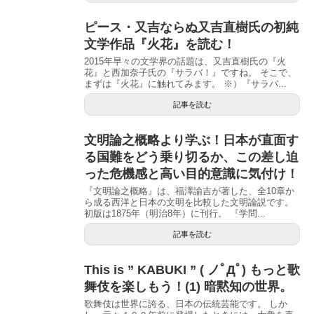
ピース・又吉ならぬ又吉直樹氏の初純
文学作品『火花』を読む！
2015年早々の文学界の話題は、又吉直樹氏の『火
花』と西加奈子氏の『サラバ！』ですね。 そこで、
まずは『火花』に触れてみます。 ※）『サラバ...
記事を読む
文明論之概略より学ぶ！日本が直面す
る国難をどう乗り切るか、この差し迫
った危機感と高い目的意識に気付け！
『文明論之概略』は、福澤諭吉が著した、全10章か
ら成る西洋と日本の文明を比較した文明論説です。
初版は1875年（明治8年）に刊行。 『学問...
記事を読む
This is ” KABUKI ” ( ノﾟДﾟ) もっと歌
舞伎を楽しもう！(1) 暗黙知の世界。
歌舞伎は世界に誇る、日本の伝統芸能です。 しか