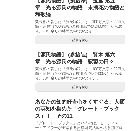
【源氏物語】 (捌拾漆) 玉鬘 第五
章 光る源氏の物語 末摘花の物語と
和歌論
紫式部の著した『源氏物語』は、100万文字・22万文
節・54帖（400字詰め原稿用紙で約2400枚）から成
り、70年余りの時間の中でおよそ5...
記事を読む
【源氏物語】 (参拾陸) 賢木 第六
章 光る源氏の物語 寂寥の日々
紫式部の著した『源氏物語』は、100万文字・22万文
節・54帖（400字詰め原稿用紙で約2400枚）から成
り、70年余りの時間の中でおよそ5...
記事を読む
あなたの知的好奇心をくすぐる、人類
の英知を集めた「グレート・ブック
ス」！ その11
「グレート・ブックス」というのは、モーティマ
ー・アドラーが主宰する古典研究活動への参加プロ