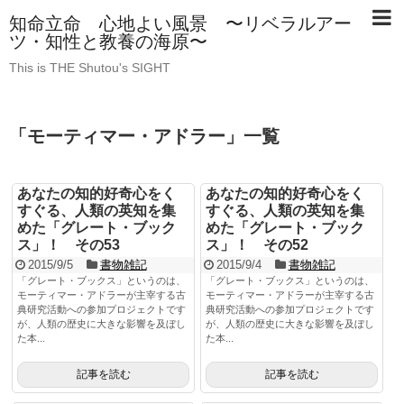
知命立命 心地よい風景 〜リベラルアー
ツ・知性と教養の海原〜
This is THE Shutou's SIGHT
「
モーティマー・アドラー
」
一覧
あなたの知的好奇心をく
あなたの知的好奇心をく
すぐる、人類の英知を集
すぐる、人類の英知を集
めた「グレート・ブック
めた「グレート・ブック
ス」！ その53
ス」！ その52
2015/9/5
書物雑記
2015/9/4
書物雑記
「グレート・ブックス」というのは、
「グレート・ブックス」というのは、
モーティマー・アドラーが主宰する古
モーティマー・アドラーが主宰する古
典研究活動への参加プロジェクトです
典研究活動への参加プロジェクトです
が、人類の歴史に大きな影響を及ぼし
が、人類の歴史に大きな影響を及ぼし
た本...
た本...
記事を読む
記事を読む