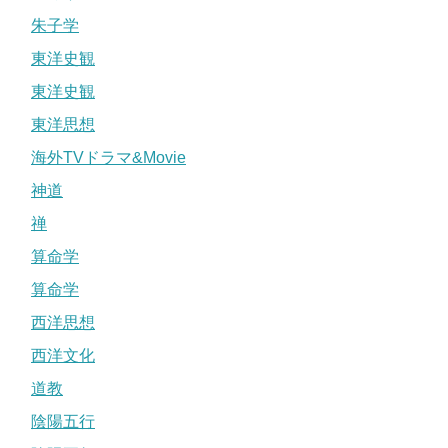
朱子学
東洋史観
東洋史観
東洋思想
海外TVドラマ&Movie
神道
禅
算命学
算命学
西洋思想
西洋文化
道教
陰陽五行