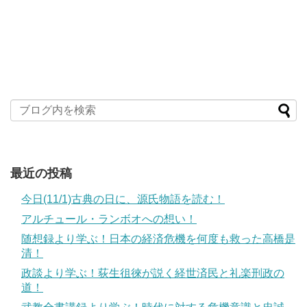
最近の投稿
今日(11/1)古典の日に、源氏物語を読む！
アルチュール・ランボオへの想い！
随想録より学ぶ！日本の経済危機を何度も救った高橋是
清！
政談より学ぶ！荻生徂徠が説く経世済民と礼楽刑政の
道！