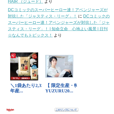
HAIR （ジュード）
より
DCコミックのスーパーヒーロー達！アベンジャーズが
対抗した「ジャスティス・リーグ」！
に
DCコミックの
スーパーヒーロー達！アベンジャーズが対抗した「ジャ
スティス・リーグ」！ | 知命立命 心地よい風景 | 日刊
☆なんでもトピックス！
より