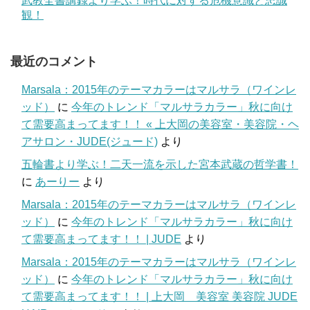
武教全書講録より学ぶ！時代に対する危機意識と忠誠
観！
最近のコメント
Marsala：2015年のテーマカラーはマルサラ（ワインレ
ッド）
に
今年のトレンド「マルサラカラー」秋に向け
て需要高まってます！！ « 上大岡の美容室・美容院・ヘ
アサロン・JUDE(ジュード)
より
五輪書より学ぶ！二天一流を示した宮本武蔵の哲学書！
に
あーりー
より
Marsala：2015年のテーマカラーはマルサラ（ワインレ
ッド）
に
今年のトレンド「マルサラカラー」秋に向け
て需要高まってます！！ | JUDE
より
Marsala：2015年のテーマカラーはマルサラ（ワインレ
ッド）
に
今年のトレンド「マルサラカラー」秋に向け
て需要高まってます！！ | 上大岡 美容室 美容院 JUDE