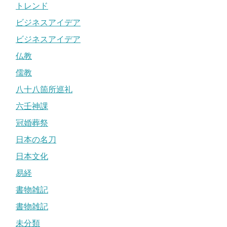
トレンド
ビジネスアイデア
ビジネスアイデア
仏教
儒教
八十八箇所巡礼
六壬神課
冠婚葬祭
日本の名刀
日本文化
易経
書物雑記
書物雑記
未分類