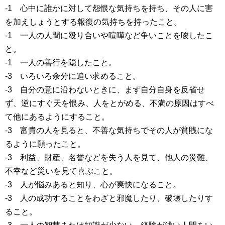
-1 心中に誰かに対して怨恨な気持ちを持ち、その人に害
を加えしょうとする報復の気持ちを持ったこと。
-1 一人の人間に殴り合いや喧嘩など争いことを唆したこ
と。
-1 一人の善行を隠したこと。
-3 いろいろ余分に追い求めること。
-3 自分の意に沿わないときに、まず自分自身を反省せ
ず、逆にすぐ天を恨み、人をとがめる、不満の原因はすべ
て他にあるようにすること。
-3 富貴の人を見ると、不善な気持ちでその人が貧賎にな
るように願ったこと。
-3 利益、財産、名誉などを失う人を見て、他人の災難、
不幸など災いを見て喜ぶこと。
-3 人が悩みあると知り、心が爽快になること。
-3 人の成功することをわざと邪魔したり、破壊したりす
ること。