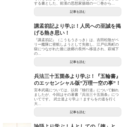
する書とした、前漢の思想家揚雄の一〇巻から...
記事を読む
講孟箚記より学ぶ！人民への至誠を掲
げる熱き思い！
『講孟箚記』（こうもうさっき）は、吉田松陰がペ
リー艦隊に密航しようとして失敗し、江戸伝馬町の
獄につながれた後に故郷の長州へ移送され、萩城下
の...
記事を読む
兵法三十五箇条より学ぶ！『五輪書』
のエッセンシャル版”万理一空の事”！
宮本武蔵については、以前『独行道』について触れ
ましたが、今回はその著書『兵法三十五箇条』につ
いてです。 武士道より学ぶ！ますらをの道を行く
大...
記事を読む
論語より学ぶ！人としての「徳」と