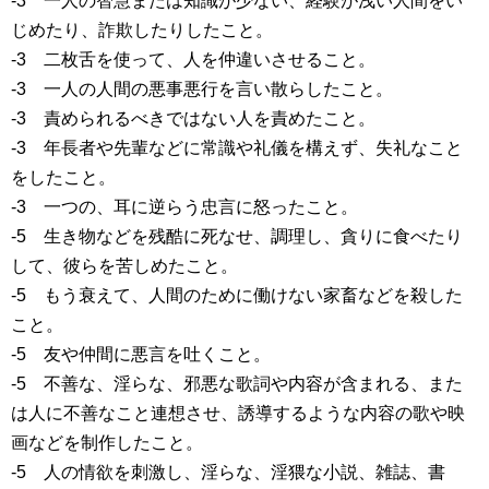
-3 一人の智慧または知識が少ない、経験が浅い人間をい
じめたり、詐欺したりしたこと。
-3 二枚舌を使って、人を仲違いさせること。
-3 一人の人間の悪事悪行を言い散らしたこと。
-3 責められるべきではない人を責めたこと。
-3 年長者や先輩などに常識や礼儀を構えず、失礼なこと
をしたこと。
-3 一つの、耳に逆らう忠言に怒ったこと。
-5 生き物などを残酷に死なせ、調理し、貪りに食べたり
して、彼らを苦しめたこと。
-5 もう衰えて、人間のために働けない家畜などを殺した
こと。
-5 友や仲間に悪言を吐くこと。
-5 不善な、淫らな、邪悪な歌詞や内容が含まれる、また
は人に不善なこと連想させ、誘導するような内容の歌や映
画などを制作したこと。
-5 人の情欲を刺激し、淫らな、淫猥な小説、雑誌、書