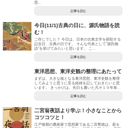
思...
記事を読む
今日(11/1)古典の日に、源氏物語を読
む！
ご存じでした？ 今日は、日本の古典文学を顕彰する
記念日、古典の日です。 そんな代表として”源氏物
語”を挙げてみたいと思います。 こ...
記事を読む
東洋思想、東洋史観の整理にあたって
まずは、大きな核となる東洋思想、東洋史観を整理
してみようと思うに至る経緯を記しておきたいと思
います。 きっかけは、先日も書いた凡そ１０年単...
記事を読む
二宮翁夜話より学ぶ！小さなことから
コツコツと！
江戸後期の農政家で思想家である二宮尊徳は、薪を