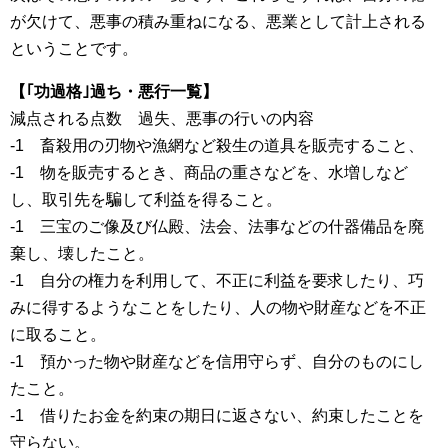
が欠けて、悪事の積み重ねになる、悪業として計上される
ということです。
【｢功過格｣過ち・悪行一覧】
減点される点数 過失、悪事の行いの内容
-1 畜殺用の刃物や漁網など殺生の道具を販売すること、
-1 物を販売するとき、商品の重さなどを、水増しなど
し、取引先を騙して利益を得ること。
-1 三宝のご像及び仏殿、法会、法事などの什器備品を廃
棄し、壊したこと。
-1 自分の権力を利用して、不正に利益を要求したり、巧
みに得するようなことをしたり、人の物や財産などを不正
に取ること。
-1 預かった物や財産などを信用守らず、自分のものにし
たこと。
-1 借りたお金を約束の期日に返さない、約束したことを
守らない。