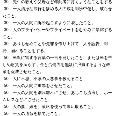
-30 先生の教えや父母など年配者に背くようなことをする
-30 一人清浄な戒行を修める人の戒を誹謗中傷し、破らせ
たこと。
-30 一人の人間に訴訟起こすように唆したこと。
-30 人のプライバシーやプライベートをむやみに暴露する
こと。
-30 ありもせぬことや冤罪を作り上げて、人を誣告、誹
謗、陥れることをする。
-50 民衆に害する言葉の一言を発したこと、または民を苦
しめ財貨を涸らす，金と労働力を無駄に浪費するような政
策を促成させたこと。
-50 人に不忠、不孝の大悪事を教えること。
-50 一人の人間に重罪をさせたこと。
-50 一人の人間を別れ離れにさせ、あちこち流浪し、ホー
ムレスなどにさせたこと。
-50 人の妻、娘を、策略を使って奪い取ること。
-50 一人の遺骸を捨てたこと。