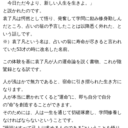
今日ただ今より、新しい人生を生きよ。」
と説かれたのです。
袁了凡は愕然として悟り、発奮して学問に励み修身勤しん
だところ、占いの翁の予言したことは以降悉く外れた、と
いう話しです。
※）袁了凡という名は、占いの翁に寿命が尽きると言われ
ていた53才の時に改名した名前。
この体験を基に袁了凡が人の運命論を説く書物、これが陰
騭録となる訳です。
人が浅はかで無力であると、宿命に引き摺られた生き方に
なります。
人が本当に磨かれてくると”運命”に、即ち自分で自分
の”命”を創造することができます。
そのためには、人は一生を通じて切磋琢磨し、学問修養し
なければならないということです。
”禍福はすべて己より求めるものである”ということを悟り、