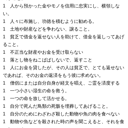
1 人から預かった金やモノを信用に忠実にし、横領しな
い。
1 人々に布施し、功徳を積むように勧める。
1 土地や財産などを争わない、譲ること。
1 貧乏で借金を返せない人を助けて、借金を返しってあげ
ること。
1 不正当な財産やお金を受け取らない
1 落とし物をねこばばしないで、返すこと
1 人にお金を貸したが、その人は貧乏で、とても返せない
であれば、そのお金の返済をもう彼に求めない。
1 僧侶にまたは自分自身が経文を唱え、ご霊を済度する
1 一つ小さい湿生の命を救う。
1 一つの命を放して活かせる。
1 自分で死んだ鳥類の死骸を埋葬してあげること。
1 自分のためにわざわざ殺した動物や魚の肉を食べない
1 動物や魚などを殺された時の声を聞こえると、それを食