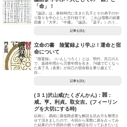
「命」！
『論語』は、春秋時代に生きた孔子とその弟子のや
り取りを中心とした言行録です。 これは儒教の経書
四書（『大学』『中庸』『論語』『孟子』）のう...
記事を読む
立命の書 陰騭録より学ぶ！運命と宿
命について
『陰騭録』（いんしつろく）とは、明代、呉江の人
で、嘉靖年間から万暦年間を生き、74歳で亡くなっ
た袁了凡（袁黄）が自己の宿命観を乗り越えて、
自...
記事を読む
(３１)沢山咸(たくざんかん)：䷞：
咸。亨。利貞。取女吉。(フィーリン
グを大切にする時)
以前に、易経に最低限必要な解説を読み方を整理さ
せて頂きましたので、今回から実際に易を占ってみ
た結果の六十四卦の個々の解説を行っておきたいと