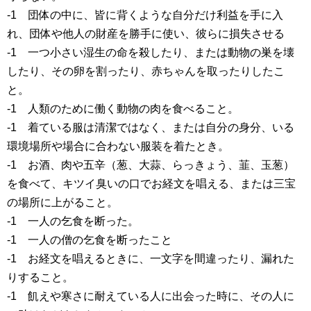
-1 団体の中に、皆に背くような自分だけ利益を手に入
れ、団体や他人の財産を勝手に使い、彼らに損失させる
-1 一つ小さい湿生の命を殺したり、または動物の巣を壊
したり、その卵を割ったり、赤ちゃんを取ったりしたこ
と。
-1 人類のために働く動物の肉を食べること。
-1 着ている服は清潔ではなく、または自分の身分、いる
環境場所や場合に合わない服装を着たとき。
-1 お酒、肉や五辛（葱、大蒜、らっきょう、韮、玉葱）
を食べて、キツイ臭いの口でお経文を唱える、または三宝
の場所に上がること。
-1 一人の乞食を断った。
-1 一人の僧の乞食を断ったこと
-1 お経文を唱えるときに、一文字を間違ったり、漏れた
りすること。
-1 飢えや寒さに耐えている人に出会った時に、その人に