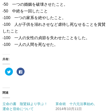
-50 一つの婚姻を破壊させたこと。
-50 中絶を一回したこと
-100 一つの家系を絶やしたこと。
-100 人が子供を溺れさせなど虐待し死なせることを賞賛
したこと
-100 一人の女性の貞節を失わせたことをした。
-100 一人の人間を死なせた。
共有:
ク
F
リ
a
ッ
c
ク
e
し
b
て
o
T
o
w
k
関連
i
で
t
共
t
有
e
す
立命の書 陰騭録より学ぶ！
算命術 十六元法事始め。
r
る
運命と宿命について
2014年10月11日
で
に