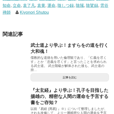
知命
,
立命
,
袁了凡
,
袁黄
,
運命
,
陰しつ録
,
陰隲
,
陰騭録
,
雲谷
禅師
Kiyonori Shutou
関連記事
武士道より学ぶ！ますらをの道を行く
大和魂！
儒教的な道徳を用いた倫理観であり、「仁義を尽く
す」とか「忠義を尽くす」と言ったことを求められ
る武士道。 武士階級が解体された後も、武士道の
持...
記事を読む
『太玄経』より学ぶ！孔子を目指した
揚雄の、精密な人間の運命を予言する
書をご存知？
以前『易経 (周易) 』※）について整理しましたが、
それを改修して、より一層精密な人間の運命を予言