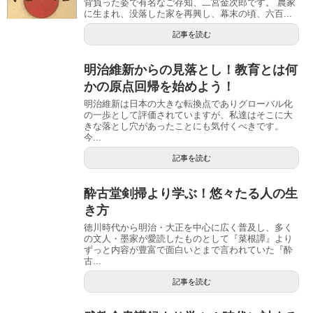
背負った姿で有名なご存知、二宮金次郎です。 農家
に生まれ、没落した家を再興し、幕末の頃、六百...
記事を読む
明治維新からの見落とし！教育とは何
かの原点回帰を始めよう！
明治維新は日本の大きな転換点でありグローバル化
の一歩として評価されていますが、私達はそこに大
きな落とし穴があったことにも気付くべきです。
今...
記事を読む
酔古堂剣掃より学ぶ！悠々たる人の生
き方
徳川時代から明治・大正を中心に広く普及し、多く
の文人・墨家が愛読したものとして『菜根譚』より
ずっと内容が豊富で面白いとまで言われていた『酔
古...
記事を読む