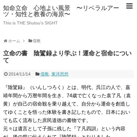
知命立命 心地よい風景 〜リベラルアー
ツ・知性と教養の海原〜
This is THE Shutou's SIGHT
ホーム
儒教
立命の書 陰騭録より学ぶ！運命と宿命につい
て
2014/11/14
儒教
,
東洋思想
『陰騭録』（いんしつろく）とは、明代、呉江の人で、嘉
靖年間から万暦年間を生き、74歳で亡くなった袁了凡（袁
黄）が自己の宿命観を乗り越えて、自分から運命を創造し
てゆくことを悟った体験を書き記したもので、日本におい
ても広く流布した庶民道徳の書物です。
元々は遺言として子孫に残した『了凡四訓』という内容
が、後の世に伝えられて『陰騭録』となりました。