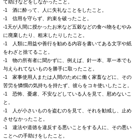
て助けなどをしなかったこと。
-1 酒に酔って、人に失礼なことをしたこと。
-1 信用を守らず、約束を破ったこと。
-1天が人間に授かったお米など五穀などの食べ物をむやみ
に廃棄したり、粗末したりしたこと。
-1 人類に用益や善行を勧める内容を書いてある文字や紙
をわざと捨てること。
-1 物の所有者に聞かずに、例えば、針一本、草一本でも
与えられてないものを勝手に取ったこと。
-1 家事使用人または人間のために働く家畜などに、その
苦労を憐憫の気持ちを持たず、彼らをコキ使いしたこと。
-1 恐怖、憂慮、不安などしている人を見て、慰めないこ
と。
-1 人が小さいものを盗むのを見て、それを勧戒し、止め
させなかったこと。
-1 違法や道徳を違反する悪いことをする人に、その悪い
ことへの手助けをしたこと。