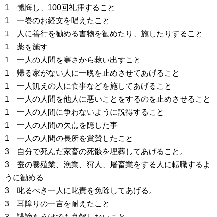
1 懺悔し、100回礼拝すること
1 一巻のお経文を唱えたこと
1 人に善行を勧める書物を勧めたり、施したりすること
1 薬を施す
1 一人の人間を寒さから救い出すこと
1 帰る家がない人に一晩を止めさせてあげること
1 一人飢えの人に食事などを施してあげること
1 一人の人間を他人に悪いことをするのを止めさせること
1 一人の人間に争わないように説得すること
1 一人の人間の欠点を隠した事
1 一人の人間の長所を賞賛したこと
3 自分で死んだ家畜の死骸を埋葬してあげること。
3 蚕の養殖業、漁業、狩人、屠畜業をする人に転職するよ
うに勧める
3 叱るべき一人に叱責を免除してあげる。
3 耳障りの一言を耐えたこと
3 誹謗をうけでも弁解しないこと