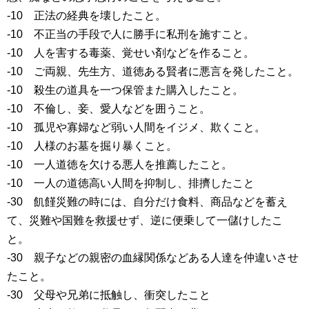
-10 正法の経典を壊したこと。
-10 不正当の手段で人に勝手に私刑を施すこと。
-10 人を害する毒薬、覚せい剤などを作ること。
-10 ご両親、先生方、道徳ある賢者に悪言を発したこと。
-10 殺生の道具を一つ保管また購入したこと。
-10 不倫し、妾、愛人などを囲うこと。
-10 孤児や寡婦など弱い人間をイジメ、欺くこと。
-10 人様のお墓を掘り暴くこと。
-10 一人道徳を欠ける悪人を推薦したこと。
-10 一人の道徳高い人間を抑制し、排擠したこと
-30 飢饉災難の時には、自分だけ食料、商品などを蓄え
て、災難や国難を救援せず、逆に便乗して一儲けしたこ
と。
-30 親子などの親密の血縁関係などある人達を仲違いさせ
たこと。
-30 父母や兄弟に抵触し、衝突したこと