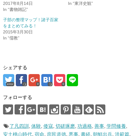
共
は
2017年8月14日
In “東洋史観”
有
ク
(
リ
In “書物雑記”
新
ッ
し
ク
子部の整理マップ！諸子百家
い
し
ウ
て
をまとめてみる！
ィ
く
ン
だ
2015年3月30日
ド
さ
In “儒教”
ウ
い
で
(
開
新
き
し
ま
い
す
ウ
)
ィ
ン
ド
シェアする
ウ
で
開
き
error
0
0
ま
す
)
フォローする
了凡四訓
,
体験
,
倭寇
,
切磋琢磨
,
功過格
,
善事
,
学問修養
,
安土桃山時代
,
宿命
,
庶民道徳
,
悪事
,
書経
,
朝鮮出兵
,
洪範篇
,