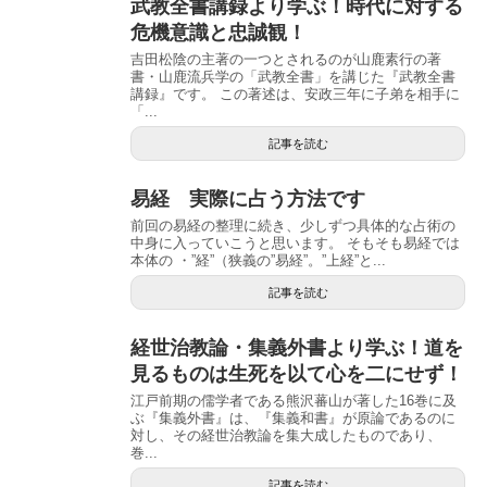
武教全書講録より学ぶ！時代に対する
危機意識と忠誠観！
吉田松陰の主著の一つとされるのが山鹿素行の著
書・山鹿流兵学の「武教全書」を講じた『武教全書
講録』です。 この著述は、安政三年に子弟を相手に
「...
記事を読む
易経 実際に占う方法です
前回の易経の整理に続き、少しずつ具体的な占術の
中身に入っていこうと思います。 そもそも易経では
本体の ・”経”（狭義の”易経”。”上経”と...
記事を読む
経世治教論・集義外書より学ぶ！道を
見るものは生死を以て心を二にせず！
江戸前期の儒学者である熊沢蕃山が著した16巻に及
ぶ『集義外書』は、『集義和書』が原論であるのに
対し、その経世治教論を集大成したものであり、
巻...
記事を読む