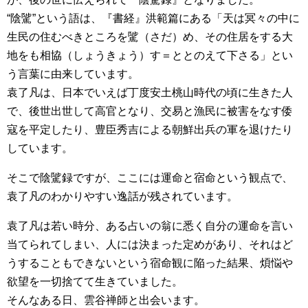
“陰騭”という語は、『書経』洪範篇にある「天は冥々の中に
生民の住むべきところを騭（さだ）め、その住居をする大
地をも相協（しょうきょう）す＝ととのえて下さる」とい
う言葉に由来しています。
袁了凡は、日本でいえば丁度安土桃山時代の頃に生きた人
で、後世出世して高官となり、交易と漁民に被害をなす倭
寇を平定したり、豊臣秀吉による朝鮮出兵の軍を退けたり
しています。
そこで陰騭録ですが、ここには運命と宿命という観点で、
袁了凡のわかりやすい逸話が残されています。
袁了凡は若い時分、ある占いの翁に悉く自分の運命を言い
当てられてしまい、人には決まった定めがあり、それはど
うすることもできないという宿命観に陥った結果、煩悩や
欲望を一切捨てて生きていました。
そんなある日、雲谷禅師と出会います。