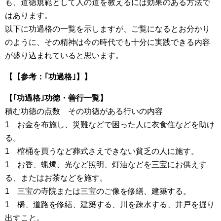
も、道徳規範として人の道を教えるには効果のある方法で
はあります。
以下に功過格の一覧を示しますが、ご覧になるとお分かり
のように、その精神は今の時代でも十分に実践できる内容
が盛り込まれていると思います。
【【参考：｢功過格｣】】
【｢功過格｣功徳・善行一覧】
積む功徳の点数 その功徳がある行いの内容
1 お金を布施し、災難などで困った人に衣食住などを助け
る。
1 棺桶を買うなど葬式さえできない貧乏の人に施す。
1 お香、蝋燭、光など照明、灯油などを三宝にお供えす
る、またはお茶などを施す。
1 三宝の寺院または三宝のご像を修繕、建築する。
1 橋、道路を修繕、建築する、川を疎水する、井戸を掘り
出すこと。