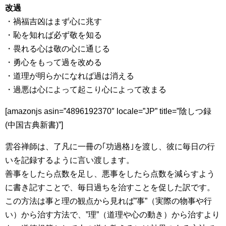
改過
・禍福吉凶はまず心に兆す
・恥を知れば必ず敬を知る
・畏れる心は敬の心に通じる
・勇心をもって過を改める
・道理が明らかになれば過は消える
・過悪は心によって起こり心によって改まる
[amazonjs asin=”4896192370″ locale=”JP” title=”陰しつ録
(中国古典新書)”]
雲谷禅師は、了凡に一冊の｢功過格｣を渡し、彼に毎日の行
いを記録するように言い渡します。
善事をしたら点数を足し、悪事をしたら点数を減らすよう
に書き記すことで、毎日過ちを治すことを促した訳です。
この方法は事と理の観点から見れば”事”（実際の物事や行
い）から治す方法で、”理”（道理や心の動き）から治すより