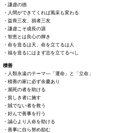
・謙虚の徳
・人間ができてくれば風采も変わる
・益喪三友、損者三友
・謙虚こそ成長の源
・智恵とは良心の輝き
・命を造るは天、命を立てるは人
・福を造るにはまず志を立てるべし
積善
・人類永遠のテーマ―「運命」と「立命」
・積善の家に必ず余慶あり
・瀕死の者を助ける
・貧しき者に施す
・賊でない者を救う
・好んで善事を行う
・誠心より人命を助ける
・善事に自ら努め励む