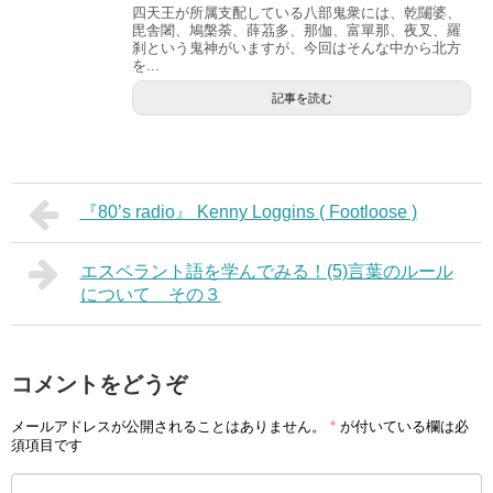
四天王が所属支配している八部鬼衆には、乾闥婆、
毘舎闍、鳩槃荼、薛茘多、那伽、富單那、夜叉、羅
刹という鬼神がいますが、今回はそんな中から北方
を...
記事を読む
『80’s radio』 Kenny Loggins ( Footloose )
エスペラント語を学んでみる！(5)言葉のルール
について その３
コメントをどうぞ
メールアドレスが公開されることはありません。
*
が付いている欄は必
須項目です