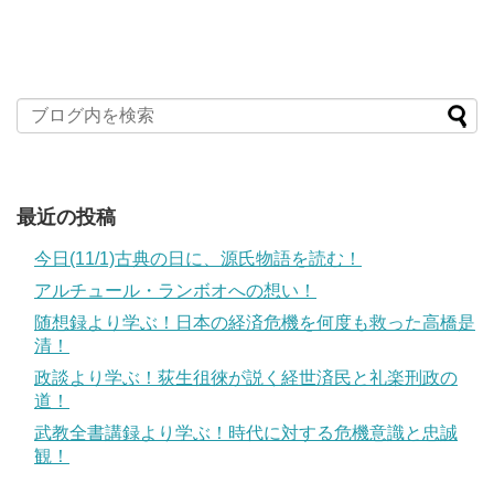
最近の投稿
今日(11/1)古典の日に、源氏物語を読む！
アルチュール・ランボオへの想い！
随想録より学ぶ！日本の経済危機を何度も救った高橋是
清！
政談より学ぶ！荻生徂徠が説く経世済民と礼楽刑政の
道！
武教全書講録より学ぶ！時代に対する危機意識と忠誠
観！