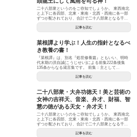
頭龍王にして風雨を司る神！
二十八部衆というのをご存知でしょうか。 東西南北
と上下に各四部、北東・東南・北西・西南に各一部
ずつが配されており、合計で二十八部衆となる千...
記事を読む
菜根譚より学ぶ！人生の指針となるべ
き教養の書！
『菜根譚』は、別名『処世修養篇』ともいい、明時
代末期の洪自誠(こうじせい)による前集222条後集
135条からなる箴言集です。 前集：主として...
記事を読む
二十八部衆・大弁功徳天！美と芸術の
女神の吉祥天、音楽、弁才、財福、智
慧の徳がある天女・弁才天！
二十八部衆というのをご存知でしょうか。 東西南北
と上下に各四部、北東・東南・北西・西南に各一部
ずつが配されており、合計で二十八部衆となる千...
記事を読む