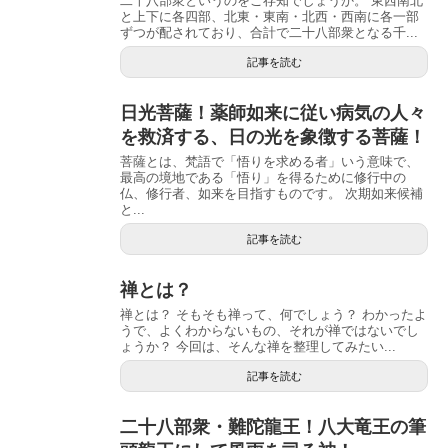
二十八部衆というのをご存知でしょうか。 東西南北
と上下に各四部、北東・東南・北西・西南に各一部
ずつが配されており、合計で二十八部衆となる千...
記事を読む
日光菩薩！薬師如来に従い病気の人々
を救済する、日の光を象徴する菩薩！
菩薩とは、梵語で「悟りを求める者」いう意味で、
最高の境地である「悟り」を得るために修行中の
仏、修行者、如来を目指すものです。 次期如来候補
と...
記事を読む
禅とは？
禅とは？ そもそも禅って、何でしょう？ わかったよ
うで、よくわからないもの、それが禅ではないでし
ょうか？ 今回は、そんな禅を整理してみたい...
記事を読む
二十八部衆・難陀龍王！八大竜王の筆