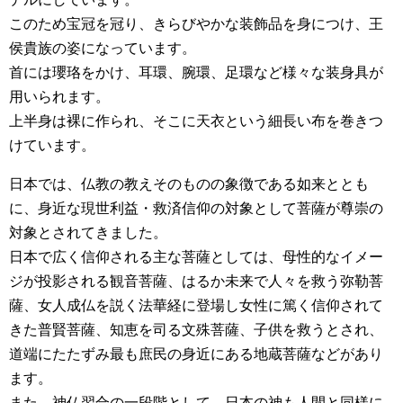
このため宝冠を冠り、きらびやかな装飾品を身につけ、王
侯貴族の姿になっています。
首には瓔珞をかけ、耳環、腕環、足環など様々な装身具が
用いられます。
上半身は裸に作られ、そこに天衣という細長い布を巻きつ
けています。
日本では、仏教の教えそのものの象徴である如来ととも
に、身近な現世利益・救済信仰の対象として菩薩が尊崇の
対象とされてきました。
日本で広く信仰される主な菩薩としては、母性的なイメー
ジが投影される観音菩薩、はるか未来で人々を救う弥勒菩
薩、女人成仏を説く法華経に登場し女性に篤く信仰されて
きた普賢菩薩、知恵を司る文殊菩薩、子供を救うとされ、
道端にたたずみ最も庶民の身近にある地蔵菩薩などがあり
ます。
また、神仏習合の一段階として、日本の神も人間と同様に