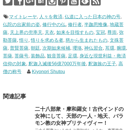
マイトレーヤ
,
人々を救済
,
仏道に入った日本の神の号
,
仏陀の出家前の姿
,
修行中の仏
,
修行者
,
半跏思惟像
,
地蔵菩
薩
,
天上界の兜率天
,
天衣
,
如来を目指すもの
,
宝冠
,
尊崇
,
弥
勒菩薩
,
悟り
,
悟りを求める者
,
慈から生まれたもの
,
文殊菩
薩
,
普賢菩薩
,
朝廷
,
次期如来候補
,
瓔珞
,
神仏習合
,
耳環
,
腕環
,
菩薩
,
菩薩号
,
装飾品
,
観音菩薩
,
足環
,
身近な現世利益・救済
信仰の対象
,
釈迦入滅後56億7000万年後
,
釈迦族の王子
,
高
僧の称号
Kiyonori Shutou
関連記事
二十八部衆・摩和羅女！古代インドの
女神にして、天部の一人・地天、バラ
モン教の女神プリティヴィー！