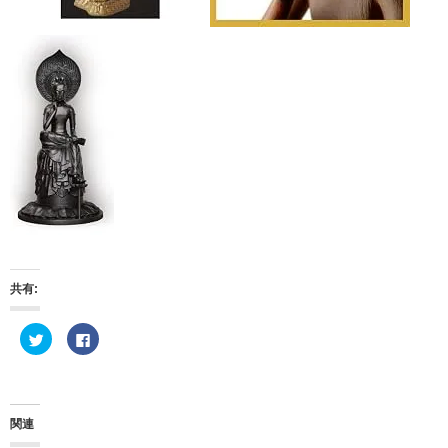
共有:
ク
F
リ
a
ッ
c
ク
e
し
b
て
o
T
o
w
k
関連
i
で
t
共