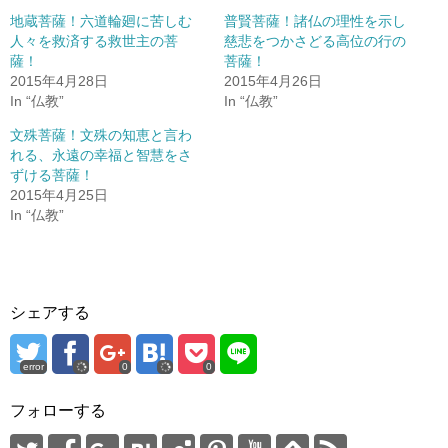
t
有
e
す
地蔵菩薩！六道輪廻に苦しむ
普賢菩薩！諸仏の理性を示し
r
る
人々を救済する救世主の菩
慈悲をつかさどる高位の行の
で
に
共
は
薩！
菩薩！
有
ク
(
リ
2015年4月28日
2015年4月26日
新
ッ
In “仏教”
In “仏教”
し
ク
い
し
ウ
て
文殊菩薩！文殊の知恵と言わ
ィ
く
ン
だ
れる、永遠の幸福と智慧をさ
ド
さ
ずける菩薩！
ウ
い
で
(
2015年4月25日
開
新
き
し
In “仏教”
ま
い
す
ウ
)
ィ
ン
ド
ウ
で
開
シェアする
き
ま
す
)
error
0
0
フォローする