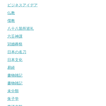
ビジネスアイデア
仏教
儒教
八十八箇所巡礼
六壬神課
冠婚葬祭
日本の名刀
日本文化
易経
書物雑記
書物雑記
未分類
朱子学