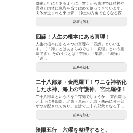
陰陽五行にもあるように、古くから東洋では精神や
霊魂と肉体に色彩を当てはめて使ってきています。
肉体が生まれる東は青、 浄土の方角で亡くなる西...
記事を読む
四諦！人生の根本にある真理！
人生の根本にある４つの真理を「四諦」といいま
す。（「諦」とはあきらめでなく「真理」という意
味です） その４つとは「苦諦」「集諦」「滅諦」
「道...
記事を読む
二十八部衆・金毘羅王！ワニを神格化
した水神、海上の守護神、宮比羅様！
二十八部衆というのをご存知でしょうか。 東西南北
と上下に各四部、北東・東南・北西・西南に各一部
ずつが配されており、合計で二十八部衆となる千...
記事を読む
陰陽五行 六曜を整理すると。