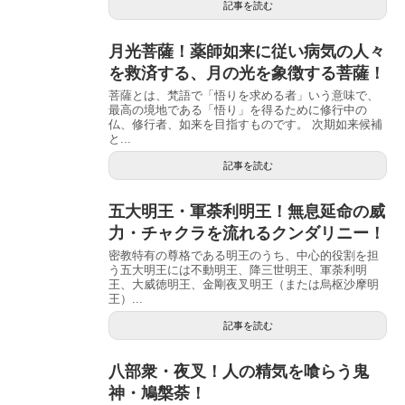
記事を読む
月光菩薩！薬師如来に従い病気の人々
を救済する、月の光を象徴する菩薩！
菩薩とは、梵語で「悟りを求める者」いう意味で、
最高の境地である「悟り」を得るために修行中の
仏、修行者、如来を目指すものです。 次期如来候補
と...
記事を読む
五大明王・軍荼利明王！無息延命の威
力・チャクラを流れるクンダリニー！
密教特有の尊格である明王のうち、中心的役割を担
う五大明王には不動明王、降三世明王、軍荼利明
王、大威徳明王、金剛夜叉明王（または烏枢沙摩明
王）...
記事を読む
八部衆・夜叉！人の精気を喰らう鬼
神・鳩槃荼！