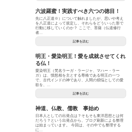
六波羅蜜！実践すべき六つの徳目！
先に八正道※）について触れましたが、思いや考え
を八正道によって規定し、それらをどういった形で
行動に移していくのか？ ここで、菩薩（仏道修行
者...
記事を読む
明王・愛染明王！愛を成就させてくれ
る仏！
愛染明王（梵名ラーガ・ラージャ、マハー・ラー
ガ）は、憤怒相を主とする尊格である明王の一つ
で、古代インドの神であり、人間の煩悩としての愛
欲を、...
記事を読む
神道、仏教、儒教 事始め
日本人としての出発点は？そもそも東洋思想とは何
だろう？という出発点から、ブログ刷新による整理
は始まっています。 今回は、その中でも整理する
に...