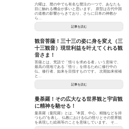
六曜は、暦の中でも有名な暦注の一つで、あなたも
目に触れる機会が多いと思います。 原型は古代中国
の道教の影響からきており、さらに日本の神教か
ら...
記事を読む
観音菩薩！三十三の姿に身を変え（三
十三観音）現世利益を叶えてくれる観
音さま！
菩薩とは、梵語で「悟りを求める者」いう意味で、
最高の境地である「悟り」を得るために修行中の
仏、修行者、如来を目指すものです。 次期如来候補
と...
記事を読む
曼荼羅！その広大なる世界観と宇宙観
に精神を馳せる！
曼荼羅（曼陀羅）とは、”本質、中心、精髄などを持
つもの”を表し、仏教における仏の悟りとその世界観
を表現した絵画等のことを意味しています。 そ...