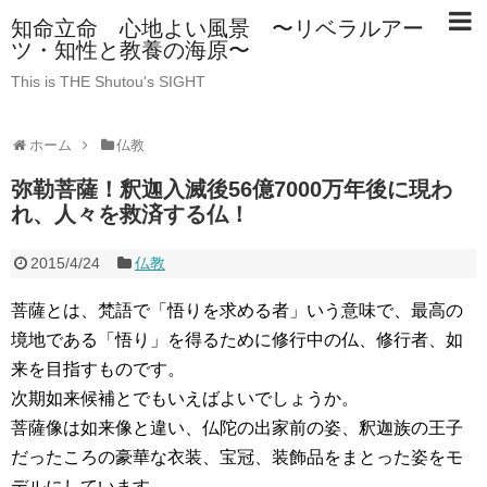
知命立命 心地よい風景 〜リベラルアー
ツ・知性と教養の海原〜
This is THE Shutou's SIGHT
ホーム
仏教
弥勒菩薩！釈迦入滅後56億7000万年後に現わ
れ、人々を救済する仏！
2015/4/24
仏教
菩薩とは、梵語で「悟りを求める者」いう意味で、最高の
境地である「悟り」を得るために修行中の仏、修行者、如
来を目指すものです。
次期如来候補とでもいえばよいでしょうか。
菩薩像は如来像と違い、仏陀の出家前の姿、釈迦族の王子
だったころの豪華な衣装、宝冠、装飾品をまとった姿をモ
デルにしています。