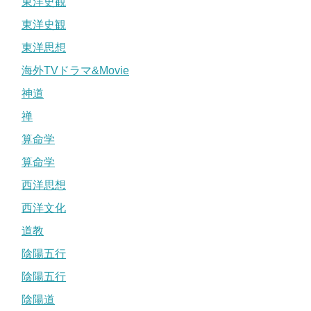
東洋史観
東洋史観
東洋思想
海外TVドラマ&Movie
神道
禅
算命学
算命学
西洋思想
西洋文化
道教
陰陽五行
陰陽五行
陰陽道