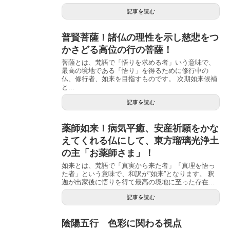
記事を読む
普賢菩薩！諸仏の理性を示し慈悲をつ
かさどる高位の行の菩薩！
菩薩とは、梵語で「悟りを求める者」いう意味で、
最高の境地である「悟り」を得るために修行中の
仏、修行者、如来を目指すものです。 次期如来候補
と...
記事を読む
薬師如来！病気平癒、安産祈願をかな
えてくれる仏にして、東方瑠璃光浄土
の主「お薬師さま」！
如来とは、梵語で「真実から来た者」「真理を悟っ
た者」という意味で、和訳が”如来”となります。 釈
迦が出家後に悟りを得て最高の境地に至った存在...
記事を読む
陰陽五行 色彩に関わる視点