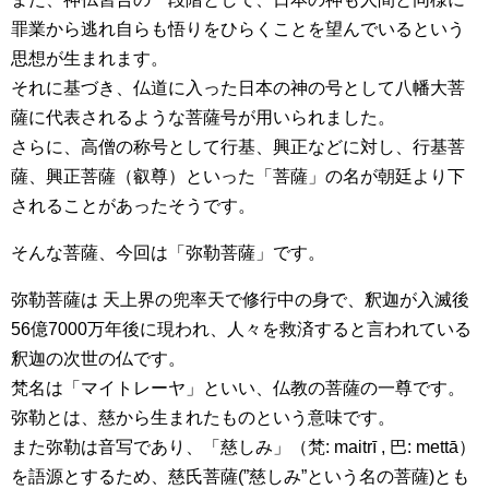
罪業から逃れ自らも悟りをひらくことを望んでいるという
思想が生まれます。
それに基づき、仏道に入った日本の神の号として八幡大菩
薩に代表されるような菩薩号が用いられました。
さらに、高僧の称号として行基、興正などに対し、行基菩
薩、興正菩薩（叡尊）といった「菩薩」の名が朝廷より下
されることがあったそうです。
そんな菩薩、今回は「弥勒菩薩」です。
弥勒菩薩は 天上界の兜率天で修行中の身で、釈迦が入滅後
56億7000万年後に現われ、人々を救済すると言われている
釈迦の次世の仏です。
梵名は「マイトレーヤ」といい、仏教の菩薩の一尊です。
弥勒とは、慈から生まれたものという意味です。
また弥勒は音写であり、「慈しみ」（梵: maitrī , 巴: mettā）
を語源とするため、慈氏菩薩(”慈しみ”という名の菩薩)とも