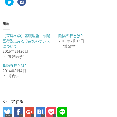
ク
F
リ
a
ッ
c
ク
e
し
b
て
o
T
o
w
k
関連
i
で
t
共
t
有
e
す
【東洋医学】基礎理論・陰陽
陰陽五行とは?
r
る
五行説にみる心身のバランス
2017年7月13日
で
に
共
は
について
In “算命学”
有
ク
(
リ
2015年2月26日
新
ッ
In “東洋医学”
し
ク
い
し
ウ
て
陰陽五行とは?
ィ
く
ン
だ
2014年9月4日
ド
さ
In “算命学”
ウ
い
で
(
開
新
き
し
ま
い
す
ウ
)
ィ
ン
ド
シェアする
ウ
で
開
き
error
0
0
ま