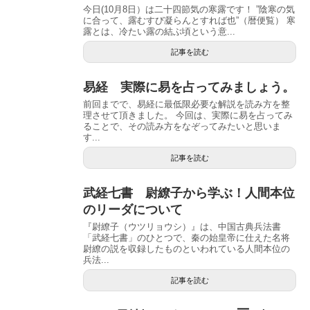
今日(10月8日）は二十四節気の寒露です！ ”陰寒の気
に合って、露むすび凝らんとすれば也”（暦便覧） 寒
露とは、冷たい露の結ぶ頃という意...
記事を読む
易経 実際に易を占ってみましょう。
前回までで、易経に最低限必要な解説を読み方を整
理させて頂きました。 今回は、実際に易を占ってみ
ることで、その読み方をなぞってみたいと思いま
す...
記事を読む
武経七書 尉繚子から学ぶ！人間本位
のリーダについて
『尉繚子（ウツリョウシ）』は、中国古典兵法書
「武経七書」のひとつで、秦の始皇帝に仕えた名将
尉繚の説を収録したものといわれている人間本位の
兵法...
記事を読む