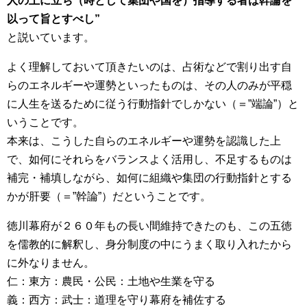
人の上に立ち（時として集団や国を）指導する者は幹論を
以って旨とすべし”
と説いています。
よく理解しておいて頂きたいのは、占術などで割り出す自
らのエネルギーや運勢といったものは、その人のみが平穏
に人生を送るために従う行動指針でしかない（＝”端論”）と
いうことです。
本来は、こうした自らのエネルギーや運勢を認識した上
で、如何にそれらをバランスよく活用し、不足するものは
補完・補填しながら、如何に組織や集団の行動指針とする
かが肝要（＝”幹論”）だということです。
徳川幕府が２６０年もの長い間維持できたのも、この五徳
を儒教的に解釈し、身分制度の中にうまく取り入れたから
に外なりません。
仁：東方：農民・公民：土地や生業を守る
義：西方：武士：道理を守り幕府を補佐する