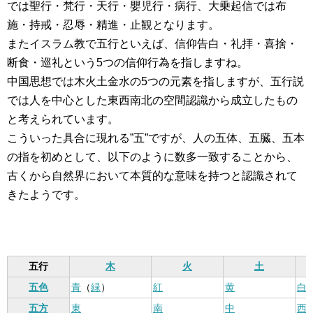
では聖行・梵行・天行・嬰児行・病行、大乗起信では布
施・持戒・忍辱・精進・止観となります。
またイスラム教で五行といえば、信仰告白・礼拝・喜捨・
断食・巡礼という5つの信仰行為を指しますね。
中国思想では木火土金水の5つの元素を指しますが、五行説
では人を中心とした東西南北の空間認識から成立したもの
と考えられています。
こういった具合に現れる”五”ですが、人の五体、五臓、五本
の指を初めとして、以下のように数多一致することから、
古くから自然界において本質的な意味を持つと認識されて
きたようです。
五行
木
火
土
五色
青
（
緑
）
紅
黄
白
五方
東
南
中
西