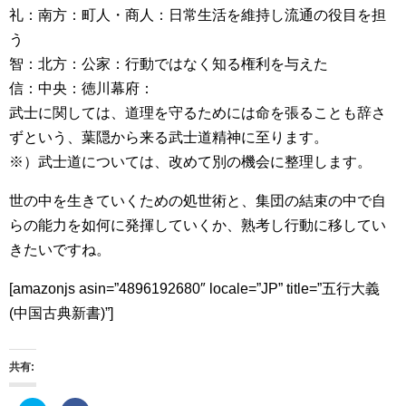
礼：南方：町人・商人：日常生活を維持し流通の役目を担
う
智：北方：公家：行動ではなく知る権利を与えた
信：中央：徳川幕府：
武士に関しては、道理を守るためには命を張ることも辞さ
ずという、葉隠から来る武士道精神に至ります。
※）武士道については、改めて別の機会に整理します。
世の中を生きていくための処世術と、集団の結束の中で自
らの能力を如何に発揮していくか、熟考し行動に移してい
きたいですね。
[amazonjs asin=”4896192680″ locale=”JP” title=”五行大義
(中国古典新書)”]
共有: