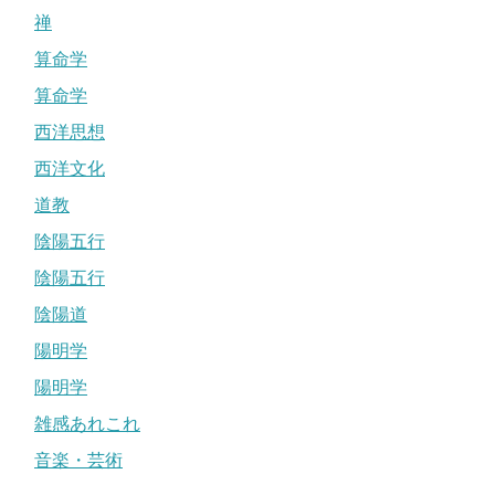
禅
算命学
算命学
西洋思想
西洋文化
道教
陰陽五行
陰陽五行
陰陽道
陽明学
陽明学
雑感あれこれ
音楽・芸術