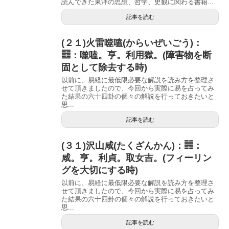
読んできた東洋の思想、哲学、史観に関わる書籍...
記事を読む
(２１)火雷噬嗑(からいぜいごう)：
䷔：噬嗑。亨。利用獄。(障害物を断
固として除去する時)
以前に、易経に最低限必要な解説を読み方を整理さ
せて頂きましたので、今回から実際に易を占ってみ
た結果の六十四卦の個々の解説を行っておきたいと
思...
記事を読む
(３１)沢山咸(たくざんかん)：䷞：
咸。亨。利貞。取女吉。(フィーリン
グを大切にする時)
以前に、易経に最低限必要な解説を読み方を整理さ
せて頂きましたので、今回から実際に易を占ってみ
た結果の六十四卦の個々の解説を行っておきたいと
思...
記事を読む