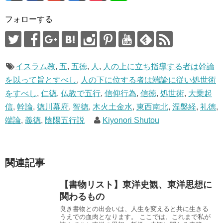
す
)
フォローする
イスラム教
,
五
,
五徳
,
人
,
人の上に立ち指導する者は幹論
を以って旨とすべし
,
人の下に位する者は端論に従い処世術
をすべし
,
仁徳
,
仏教で五行
,
信仰行為
,
信徳
,
処世術
,
大乗起
信
,
幹論
,
徳川幕府
,
智徳
,
木火土金水
,
東西南北
,
涅槃経
,
礼徳
,
端論
,
義徳
,
陰陽五行説
Kiyonori Shutou
関連記事
【書物リスト】東洋史観、東洋思想に
関わるもの
良き書物との出会いは、人生を変えると共に生きる
うえでの血肉となります。 ここでは、これまで私が