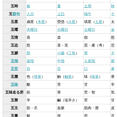
五時
春
夏
土用
秋
五
節句
人日
上巳
端午
七
五星
歳星（
木星
）
熒惑（
火星
）
填星（
土星
）
太
五曜
木曜日
火曜日
土曜日
金
五情
喜
楽
怨
怒
五志
怒
喜・笑
思・慮（考）
悲
五腑
胆
小腸
（
三焦
）
胃
大
五指
薬指
中指
人差指
親
五官
目
舌
口
鼻
五塵
色（
視覚
）
触（
触覚
）
味（
味覚
）
香
五味
酸
苦
甘
辛
五味走る所
筋
骨
営・智
気
五禁
辛
鹹（塩辛さ）
苦
甘
五主
筋・爪
血脈
肌肉・唇
皮
五事
貌
視
思
言