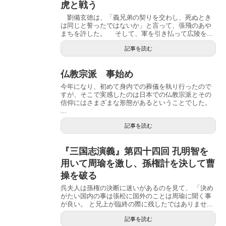
虎と戦う
劉備玄徳は、「義兄弟の契りを交わし、死ぬとき
は同じと誓ったではないか」と言って、張飛のあや
まちを許した。 そして、軍を引き払って広陵を...
記事を読む
仏教宗派 事始め
今年になり、初めて身内での葬儀を執り行ったので
すが、そこで実感したのは日本での仏教宗派とその
信仰にはさまざまな形態があるということでした。
...
記事を読む
『三国志演義』第四十四回 孔明智を
用いて周瑜を激し、孫権計を決して曹
操を破る
呉夫人は孫権の決断に迷いがあるのを見て、 「決め
がたい国内の事は張松に国外のことは周瑜に聞く事
が良い。 と兄上が臨終の際に残したではありませ...
記事を読む