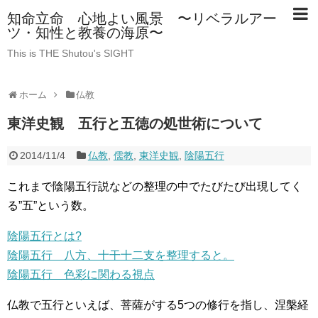
知命立命 心地よい風景 〜リベラルアー
ツ・知性と教養の海原〜
This is THE Shutou's SIGHT
ホーム
仏教
東洋史観 五行と五徳の処世術について
2014/11/4
仏教
,
儒教
,
東洋史観
,
陰陽五行
これまで陰陽五行説などの整理の中でたびたび出現してく
る”五”という数。
陰陽五行とは?
陰陽五行 八方、十干十二支を整理すると。
陰陽五行 色彩に関わる視点
仏教で五行といえば、菩薩がする5つの修行を指し、涅槃経