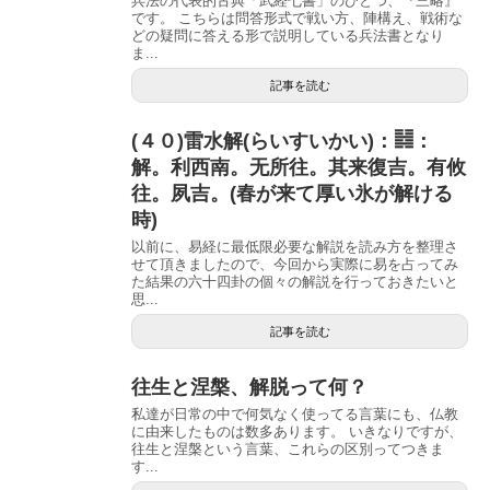
兵法の代表的古典「武経七書」のひとつ、『三略』
です。 こちらは問答形式で戦い方、陣構え、戦術な
どの疑問に答える形で説明している兵法書となり
ま...
記事を読む
(４０)雷水解(らいすいかい)：䷧：
解。利西南。无所往。其来復吉。有攸
往。夙吉。(春が来て厚い氷が解ける
時)
以前に、易経に最低限必要な解説を読み方を整理さ
せて頂きましたので、今回から実際に易を占ってみ
た結果の六十四卦の個々の解説を行っておきたいと
思...
記事を読む
往生と涅槃、解脱って何？
私達が日常の中で何気なく使ってる言葉にも、仏教
に由来したものは数多あります。 いきなりですが、
往生と涅槃という言葉、これらの区別ってつきま
す...