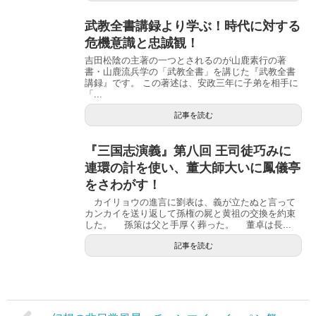
武教全書講録より学ぶ！時代に対する
危機意識と忠誠観！
吉田松陰の主著の一つとされるのが山鹿素行の著
書・山鹿流兵学の「武教全書」を講じた『武教全書
講録』です。 この著述は、安政三年に子弟を相手に
「...
記事を読む
『三国志演義』第八回 王司徒巧みに
連環の計を使い、董大師大いに鳳儀亭
をさわがす！
カイリョウの進言に劉表は、義が立たぬと言って
カンカイを送り返して孫権の屍と黄祖の交換を約束
した。 孫策は父と手厚く葬った。 董卓は長...
記事を読む