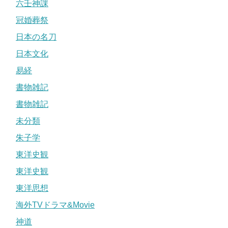
六壬神課
冠婚葬祭
日本の名刀
日本文化
易経
書物雑記
書物雑記
未分類
朱子学
東洋史観
東洋史観
東洋思想
海外TVドラマ&Movie
神道