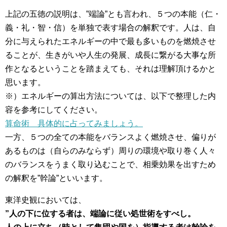
上記の五徳の説明は、”端論”とも言われ、５つの本能（仁・
義・礼・智・信）を単独で表す場合の解釈です。人は、自
分に与えられたエネルギーの中で最も多いものを燃焼させ
ることが、生きがいや人生の発展、成長に繋がる大事な所
作となるということを踏まえても、それは理解頂けるかと
思います。
※）エネルギーの算出方法については、以下で整理した内
容を参考にしてください。
算命術 具体的に占ってみましょう。
一方、５つの全ての本能をバランスよく燃焼させ、偏りが
あるものは（自らのみならず）周りの環境や取り巻く人々
のバランスをうまく取り込むことで、相乗効果を出すため
の解釈を”幹論”といいます。
東洋史観においては、
”人の下に位する者は、端論に従い処世術をすべし。