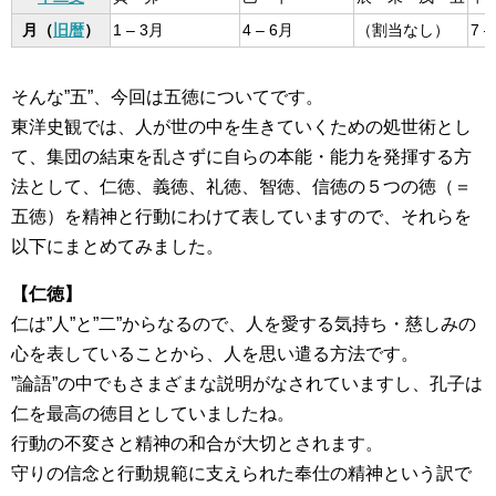
月（
旧暦
）
1 – 3月
4 – 6月
（割当なし）
7 –
そんな”五”、今回は五徳についてです。
東洋史観では、人が世の中を生きていくための処世術とし
て、集団の結束を乱さずに自らの本能・能力を発揮する方
法として、仁徳、義徳、礼徳、智徳、信徳の５つの徳（＝
五徳）を精神と行動にわけて表していますので、それらを
以下にまとめてみました。
【仁徳】
仁は”人”と”二”からなるので、人を愛する気持ち・慈しみの
心を表していることから、人を思い遣る方法です。
”論語”の中でもさまざまな説明がなされていますし、孔子は
仁を最高の徳目としていましたね。
行動の不変さと精神の和合が大切とされます。
守りの信念と行動規範に支えられた奉仕の精神という訳で