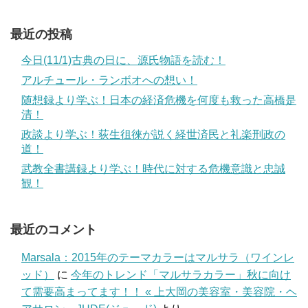
最近の投稿
今日(11/1)古典の日に、源氏物語を読む！
アルチュール・ランボオへの想い！
随想録より学ぶ！日本の経済危機を何度も救った高橋是
清！
政談より学ぶ！荻生徂徠が説く経世済民と礼楽刑政の
道！
武教全書講録より学ぶ！時代に対する危機意識と忠誠
観！
最近のコメント
Marsala：2015年のテーマカラーはマルサラ（ワインレ
ッド）
に
今年のトレンド「マルサラカラー」秋に向け
て需要高まってます！！ « 上大岡の美容室・美容院・ヘ