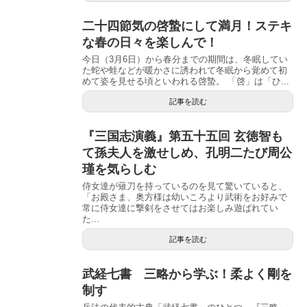
二十四節気の啓蟄にして満月！ステキ
な春の日々を楽しんで！
今日（3月6日）から春分までの期間は、冬眠してい
た蛇や蛙などが暖かさに誘われて冬眠から覚めて初
めて姿を見せる頃といわれる啓蟄。 「啓」は「ひ...
記事を読む
『三国志演義』第五十五回 玄徳智も
て孫夫人を激せしめ、孔明二たび周公
瑾を気らしむ
侍女達が薙刀を持っているのを見て驚いていると、
「お殿さま、奥方様は幼いころより武術をお好みで
常に侍女達に撃剣をさせてはお楽しみ遊ばれてい
た...
記事を読む
武経七書 三略から学ぶ！柔よく剛を
制す