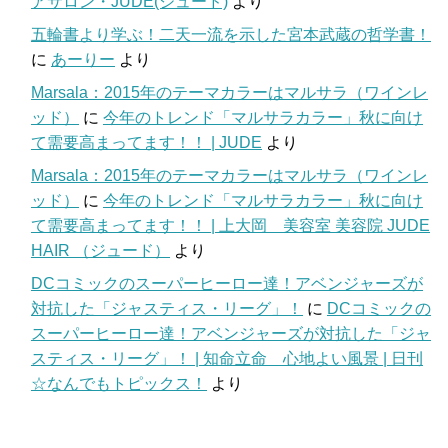
アサロン・JUDE(ジュード)
より
五輪書より学ぶ！二天一流を示した宮本武蔵の哲学書！
に
あーりー
より
Marsala：2015年のテーマカラーはマルサラ（ワインレ
ッド）
に
今年のトレンド「マルサラカラー」秋に向け
て需要高まってます！！ | JUDE
より
Marsala：2015年のテーマカラーはマルサラ（ワインレ
ッド）
に
今年のトレンド「マルサラカラー」秋に向け
て需要高まってます！！ | 上大岡 美容室 美容院 JUDE
HAIR （ジュード）
より
DCコミックのスーパーヒーロー達！アベンジャーズが
対抗した「ジャスティス・リーグ」！
に
DCコミックの
スーパーヒーロー達！アベンジャーズが対抗した「ジャ
スティス・リーグ」！ | 知命立命 心地よい風景 | 日刊
☆なんでもトピックス！
より