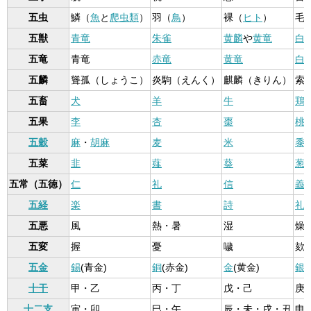
五虫
鱗（
魚
と
爬虫類
）
羽（
鳥
）
裸（
ヒト
）
毛
五獣
青竜
朱雀
黄麟
や
黄竜
白
五竜
青竜
赤竜
黄竜
白
五麟
聳孤（しょうこ）
炎駒（えんく）
麒麟（きりん）
索
五畜
犬
羊
牛
鶏
五果
李
杏
棗
桃
五穀
麻
・
胡麻
麦
米
黍
五菜
韭
薤
葵
葱
五常（五徳）
仁
礼
信
義
五経
楽
書
詩
礼
五悪
風
熱・暑
湿
燥
五変
握
憂
噦
欬
五金
錫
(青金)
銅
(赤金)
金
(黄金)
銀
十干
甲・乙
丙・丁
戊・己
庚
十二支
寅・卯
巳・午
辰・未・戌・丑
申