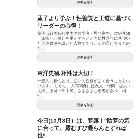
記事を読む
孟子より学ぶ！性善説と王道に基づく
リーダーの心得！
孟子は戦国時代中国の儒学者・思想家で、仁や孝悌
（四徳と五倫）を重んずるとともに性善説に基づい
た王道政治を説いた人物であり、その言行をまとめ
た...
記事を読む
東洋史観 相性は大切！
一般的に相性とは、互いの性格がよく合うことをい
います。 しかし、人問関係には友人・仲間、恋人・
夫婦、上司・部下等、さまざまな形態があり、相
性...
記事を読む
今日(10月8日）は、寒露！”陰寒の気
に合って、露むすび凝らんとすれば
也”