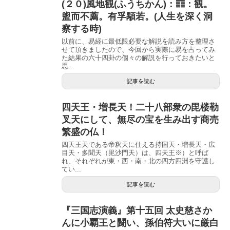
(２０)風地観(ふうちかん)：䷓：観。
盥而不薦。有孚顒若。(人生を深く洞
察する時)
以前に、易経に最低限必要な解説を読み方を整理さ
せて頂きましたので、今回から実際に易を占ってみ
た結果の六十四卦の個々の解説を行っておきたいと
思...
記事を読む
四天王・増長天！二十八部衆の毘楼勒
叉天にして、無尽の宝を生み出す商売
繁盛の仏！
四天王天である帝釈天に仕える持国天・増長天・広
目天・多聞天（毘沙門天）は、四天王※）と呼ば
れ、それぞれが東・西・南・北の四方四洲を守護し
てい...
記事を読む
『三国志演義』第十五回 太史慈さか
んに小覇王と闘い、孫伯符大いに厳白