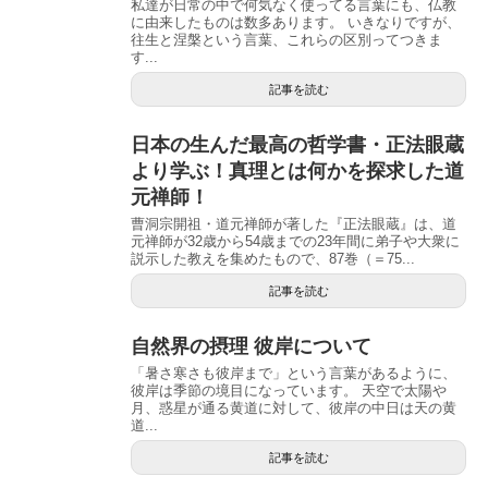
私達が日常の中で何気なく使ってる言葉にも、仏教
に由来したものは数多あります。 いきなりですが、
往生と涅槃という言葉、これらの区別ってつきま
す...
記事を読む
日本の生んだ最高の哲学書・正法眼蔵
より学ぶ！真理とは何かを探求した道
元禅師！
曹洞宗開祖・道元禅師が著した『正法眼蔵』は、道
元禅師が32歳から54歳までの23年間に弟子や大衆に
説示した教えを集めたもので、87巻（＝75...
記事を読む
自然界の摂理 彼岸について
「暑さ寒さも彼岸まで」という言葉があるように、
彼岸は季節の境目になっています。 天空で太陽や
月、惑星が通る黄道に対して、彼岸の中日は天の黄
道...
記事を読む