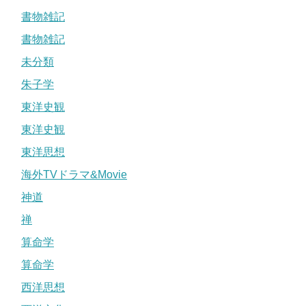
書物雑記
書物雑記
未分類
朱子学
東洋史観
東洋史観
東洋思想
海外TVドラマ&Movie
神道
禅
算命学
算命学
西洋思想