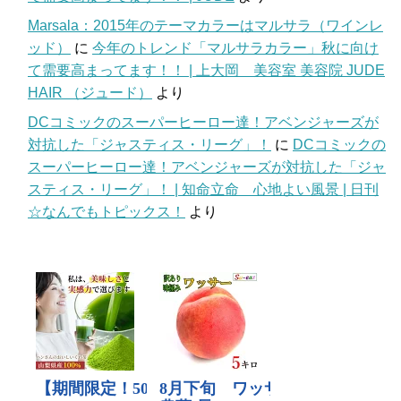
Marsala：2015年のテーマカラーはマルサラ（ワインレ
ッド）
に
今年のトレンド「マルサラカラー」秋に向け
て需要高まってます！！ | 上大岡 美容室 美容院 JUDE
HAIR （ジュード）
より
DCコミックのスーパーヒーロー達！アベンジャーズが
対抗した「ジャスティス・リーグ」！
に
DCコミックの
スーパーヒーロー達！アベンジャーズが対抗した「ジャ
スティス・リーグ」！ | 知命立命 心地よい風景 | 日刊
☆なんでもトピックス！
より