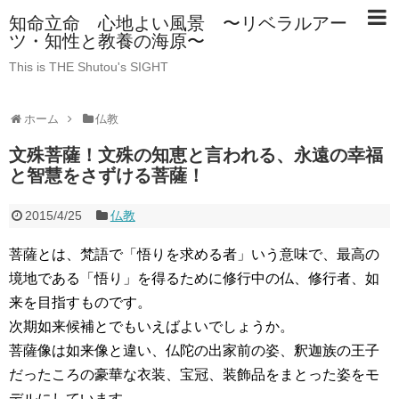
知命立命 心地よい風景 〜リベラルアー
ツ・知性と教養の海原〜
This is THE Shutou's SIGHT
ホーム
仏教
文殊菩薩！文殊の知恵と言われる、永遠の幸福
と智慧をさずける菩薩！
2015/4/25
仏教
菩薩とは、梵語で「悟りを求める者」いう意味で、最高の
境地である「悟り」を得るために修行中の仏、修行者、如
来を目指すものです。
次期如来候補とでもいえばよいでしょうか。
菩薩像は如来像と違い、仏陀の出家前の姿、釈迦族の王子
だったころの豪華な衣装、宝冠、装飾品をまとった姿をモ
デルにしています。