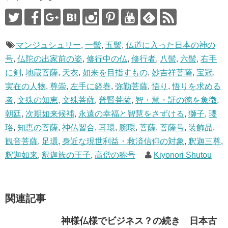
マンジュシュリー
,
一髻
,
五髻
,
仏道に入った日本の神の
号
,
仏陀の出家前の姿
,
修行中の仏
,
修行者
,
八髻
,
六髻
,
右手
に剣
,
地蔵菩薩
,
天衣
,
如来を目指すもの
,
妙吉祥菩薩
,
宝冠
,
実在の人物
,
尊崇
,
左手に経巻
,
弥勒菩薩
,
悟り
,
悟りを求める
者
,
文殊の知恵
,
文殊菩薩
,
普賢菩薩
,
智・慧・証の徳を象徴
,
朝廷
,
次期如来候補
,
永遠の幸福と智慧をさずける
,
獅子
,
瓔
珞
,
知恵の菩薩
,
神仏習合
,
耳環
,
腕環
,
菩薩
,
菩薩号
,
装飾品
,
観音菩薩
,
足環
,
身近な現世利益・救済信仰の対象
,
釈迦三尊
,
釈迦如来
,
釈迦族の王子
,
高僧の称号
Kiyonori Shutou
関連記事
神様仏様でビジネス？の続き 日本古