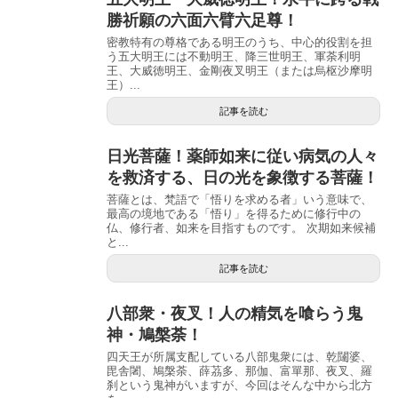
勝祈願の六面六臂六足尊！
密教特有の尊格である明王のうち、中心的役割を担
う五大明王には不動明王、降三世明王、軍荼利明
王、大威徳明王、金剛夜叉明王（または烏枢沙摩明
王）...
記事を読む
日光菩薩！薬師如来に従い病気の人々
を救済する、日の光を象徴する菩薩！
菩薩とは、梵語で「悟りを求める者」いう意味で、
最高の境地である「悟り」を得るために修行中の
仏、修行者、如来を目指すものです。 次期如来候補
と...
記事を読む
八部衆・夜叉！人の精気を喰らう鬼
神・鳩槃荼！
四天王が所属支配している八部鬼衆には、乾闥婆、
毘舎闍、鳩槃荼、薛茘多、那伽、富單那、夜叉、羅
刹という鬼神がいますが、今回はそんな中から北方