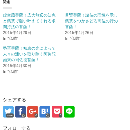
w
k
関連
i
で
t
共
t
有
e
す
虚空蔵菩薩！広大無辺の知恵
普賢菩薩！諸仏の理性を示し
r
る
と慈悲で願い叶えてくれる求
慈悲をつかさどる高位の行の
で
に
共
は
聞持法の菩薩！
菩薩！
有
ク
(
リ
2015年4月29日
2015年4月26日
新
ッ
In “仏教”
In “仏教”
し
ク
い
し
ウ
て
勢至菩薩！知恵の光によって
ィ
く
ン
だ
人々の迷いを取り除く阿弥陀
ド
さ
如来の補佐役菩薩！
ウ
い
で
(
2015年4月30日
開
新
き
し
In “仏教”
ま
い
す
ウ
)
ィ
ン
ド
ウ
で
開
シェアする
き
ま
す
)
error
0
0
フォローする