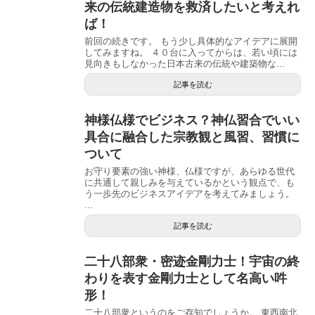
来の伝統建造物を救済したいと考えれ
ば！
前回の続きです。 もう少し具体的なアイデアに展開
してみますね。 ４０台に入ってからは、若い頃には
見向きもしなかった日本古来の伝統や建築物な...
記事を読む
神様仏様でビジネス？神仏習合でいい
具合に融合した宗教観と風習、習慣に
ついて
お守り要素の強い神様、仏様ですが、あらゆる世代
に共通して親しみを与えているかという観点で、も
う一歩先のビジネスアイデアを考えてみましょう。
...
記事を読む
二十八部衆・密迹金剛力士！宇宙の終
わりを表す金剛力士として名高い吽
形！
二十八部衆というのをご存知でしょうか。 東西南北