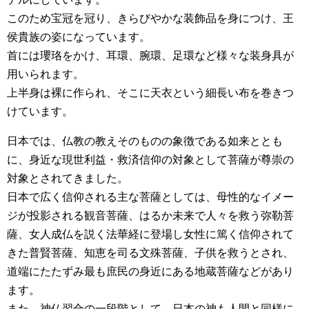
このため宝冠を冠り、きらびやかな装飾品を身につけ、王
侯貴族の姿になっています。
首には瓔珞をかけ、耳環、腕環、足環など様々な装身具が
用いられます。
上半身は裸に作られ、そこに天衣という細長い布を巻きつ
けています。
日本では、仏教の教えそのものの象徴である如来ととも
に、身近な現世利益・救済信仰の対象として菩薩が尊崇の
対象とされてきました。
日本で広く信仰される主な菩薩としては、母性的なイメー
ジが投影される観音菩薩、はるか未来で人々を救う弥勒菩
薩、女人成仏を説く法華経に登場し女性に篤く信仰されて
きた普賢菩薩、知恵を司る文殊菩薩、子供を救うとされ、
道端にたたずみ最も庶民の身近にある地蔵菩薩などがあり
ます。
また、神仏習合の一段階として、日本の神も人間と同様に