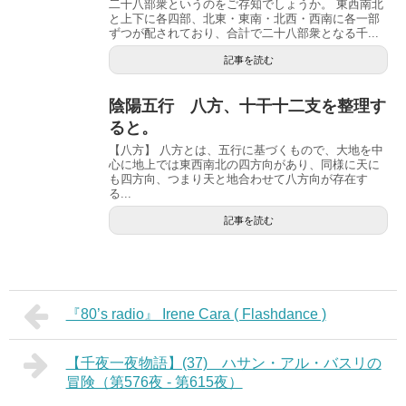
二十八部衆というのをご存知でしょうか。 東西南北
と上下に各四部、北東・東南・北西・西南に各一部
ずつが配されており、合計で二十八部衆となる千...
記事を読む
陰陽五行 八方、十干十二支を整理す
ると。
【八方】 八方とは、五行に基づくもので、大地を中
心に地上では東西南北の四方向があり、同様に天に
も四方向、つまり天と地合わせて八方向が存在す
る...
記事を読む
『80’s radio』 Irene Cara ( Flashdance )
【千夜一夜物語】(37) ハサン・アル・バスリの
冒険（第576夜 - 第615夜）