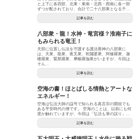
と上下に各四部、北東・東南・北西・西南に各一部
ずつが配されており、合計で二十八部衆となる千...
記事を読む
八部衆・龍！水神・竜宮様？淮南子に
もみられる竜王！
天部に位置し仏法を守護する護法善神の八部衆に
は、天衆、龍衆、夜叉衆、乾闥婆衆、阿修羅衆、迦
楼羅衆、緊那羅衆、摩睺羅伽衆がいますが、今回は
そん...
記事を読む
空海の書！ほとばしる情熱とアートな
エネルギー！
空海は弘法大師の諡号で知られる真言宗の開祖でも
ある平安時代の僧です。 空海のことは、以前にも何
度か触れていますが、今回は「弘法も筆の誤り」...
記事を読む
五大明王・大威徳明王！水牛に跨る戦