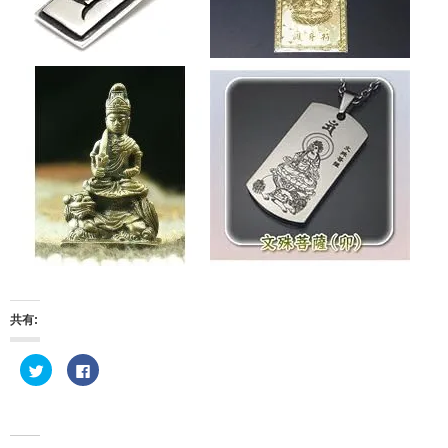
共有:
ク
F
リ
a
ッ
c
ク
e
し
b
て
o
T
o