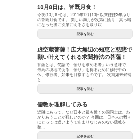
10月8日は、皆既月食！
今夜(10月8日)は、2011年12月10日以来ほぼ3年ぶり
の皆既月食です。 美しい満月が次第に陰り、真っ暗
になった後に次第に明るさを取り戻...
記事を読む
虚空蔵菩薩！広大無辺の知恵と慈悲で
願い叶えてくれる求聞持法の菩薩！
菩薩とは、梵語で「悟りを求める者」いう意味で、
最高の境地である「悟り」を得るために修行中の
仏、修行者、如来を目指すものです。 次期如来候補
と...
記事を読む
儒教を理解してみる
近隣にあって、なぜ日本と最も近くの国同士は、わ
かりあうことが難しいのか？ 今回は、日本人の我々
にとっては近いようであまりなじみのない儒教を
整...
記事を読む