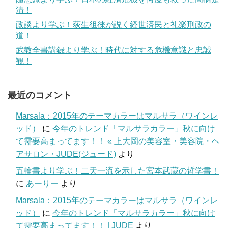
清！
政談より学ぶ！荻生徂徠が説く経世済民と礼楽刑政の
道！
武教全書講録より学ぶ！時代に対する危機意識と忠誠
観！
最近のコメント
Marsala：2015年のテーマカラーはマルサラ（ワインレ
ッド）
に
今年のトレンド「マルサラカラー」秋に向け
て需要高まってます！！ « 上大岡の美容室・美容院・ヘ
アサロン・JUDE(ジュード)
より
五輪書より学ぶ！二天一流を示した宮本武蔵の哲学書！
に
あーりー
より
Marsala：2015年のテーマカラーはマルサラ（ワインレ
ッド）
に
今年のトレンド「マルサラカラー」秋に向け
て需要高まってます！！ | JUDE
より