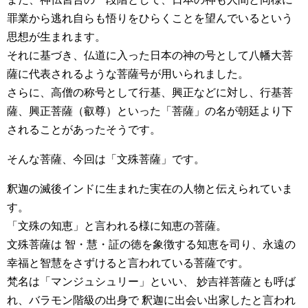
罪業から逃れ自らも悟りをひらくことを望んでいるという
思想が生まれます。
それに基づき、仏道に入った日本の神の号として八幡大菩
薩に代表されるような菩薩号が用いられました。
さらに、高僧の称号として行基、興正などに対し、行基菩
薩、興正菩薩（叡尊）といった「菩薩」の名が朝廷より下
されることがあったそうです。
そんな菩薩、今回は「文殊菩薩」です。
釈迦の滅後インドに生まれた実在の人物と伝えられていま
す。
「文殊の知恵」と言われる様に知恵の菩薩。
文殊菩薩は 智・慧・証の徳を象徴する知恵を司り、永遠の
幸福と智慧をさずけると言われている菩薩です。
梵名は「マンジュシュリー」といい、 妙吉祥菩薩とも呼ば
れ、バラモン階級の出身で 釈迦に出会い出家したと言われ