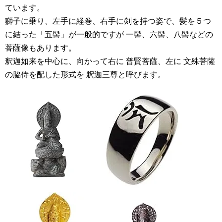
ています。
獅子に乗り、左手に経巻、右手に剣を持つ姿で、髪を５つ
に結った「五髻」が一般的ですが 一髻、六髻、八髻などの
菩薩像もあります。
釈迦如来を中心に、向かって右に 普賢菩薩、左に 文殊菩薩
の脇侍を配した形式を 釈迦三尊と呼びます。