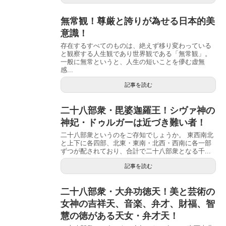
無常観！尊厳と誇りが為せる日本的美
意識！
存在するすべてのものは、絶えず移り変わっている
と観察する人生観であり世界観である「無常観」。
一般に無常というと、人生の短いことを儚む虚無
感...
記事を読む
二十八部衆・毘婆迦羅王！シヴァ神の
神妃・ドゥルガーは近づき難い者！
二十八部衆というのをご存知でしょうか。 東西南北
と上下に各四部、北東・東南・北西・西南に各一部
ずつが配されており、合計で二十八部衆となる千...
記事を読む
二十八部衆・大弁功徳天！美と芸術の
女神の吉祥天、音楽、弁才、財福、智
慧の徳がある天女・弁才天！