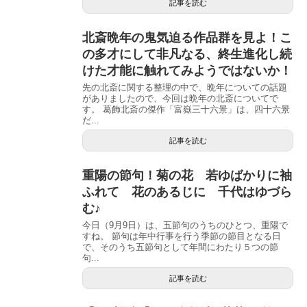
記事を読む
北斎晩年の鬼気迫る作品群を見よ！こ
の多才にして非凡なる、終生進化し続
けた才能に触れてみようではないか！
先の北斎に関する整理の中で、晩年についての話題
がありましたので、今回は晩年の北斎についてで
す。 葛飾北斎の傑作「富嶽三十六景」は、四十六景
だ...
記事を読む
重陽の節句！菊の花 若ゆばかりに袖
ふれて 花のあるじに 千代はゆづら
む♪
今日（9月9日）は、五節句のうちのひとつ、重陽で
すね。 節句は年中行事を行う季節の節目となる日
で、そのうち五節句として年間にわたり５つの節
句...
記事を読む