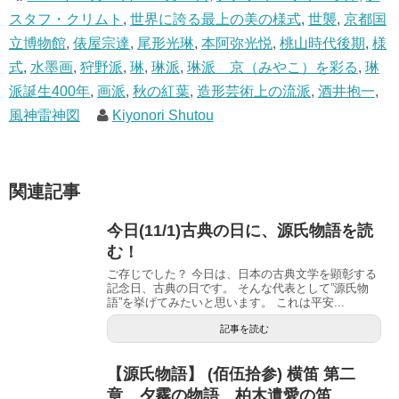
で
(
開
新
スタフ・クリムト
,
世界に誇る最上の美の様式
,
世襲
,
京都国
き
し
ま
い
立博物館
,
俵屋宗達
,
尾形光琳
,
本阿弥光悦
,
桃山時代後期
,
様
す
ウ
)
ィ
ン
式
,
水墨画
,
狩野派
,
琳
,
琳派
,
琳派 京（みやこ）を彩る
,
琳
ド
ウ
派誕生400年
,
画派
,
秋の紅葉
,
造形芸術上の流派
,
酒井抱一
,
で
開
風神雷神図
Kiyonori Shutou
き
ま
す
)
関連記事
今日(11/1)古典の日に、源氏物語を読
む！
ご存じでした？ 今日は、日本の古典文学を顕彰する
記念日、古典の日です。 そんな代表として”源氏物
語”を挙げてみたいと思います。 これは平安...
記事を読む
【源氏物語】 (佰伍拾参) 横笛 第二
章 夕霧の物語 柏木遺愛の笛