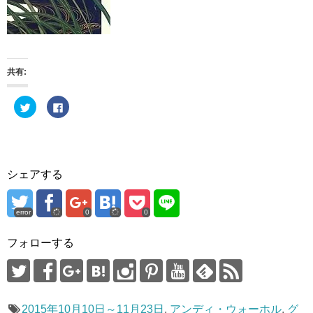
共有:
ク
F
リ
a
ッ
c
ク
e
し
b
て
o
T
o
w
k
i
で
シェアする
t
共
t
有
e
す
r
る
で
に
error
0
0
共
は
有
ク
(
リ
フォローする
新
ッ
し
ク
い
し
ウ
て
ィ
く
ン
だ
ド
さ
ウ
い
2015年10月10日～11月23日
,
アンディ・ウォーホル
,
グ