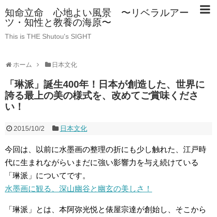
知命立命 心地よい風景 〜リベラルアー
ツ・知性と教養の海原〜
This is THE Shutou's SIGHT
ホーム
日本文化
「琳派」誕生400年！日本が創造した、世界に
誇る最上の美の様式を、改めてご賞味くださ
い！
2015/10/2
日本文化
今回は、以前に水墨画の整理の折にも少し触れた、江戸時
代に生まれながらいまだに強い影響力を与え続けている
「琳派」についてです。
水墨画に観る、深山幽谷と幽玄の美しさ！
「琳派」とは、本阿弥光悦と俵屋宗達が創始し、そこから