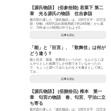
【源氏物語】 (佰参拾陸) 若菜下 第二
章 光る源氏の物語 住吉参詣
紫式部の著した『源氏物語』は、100万文字・22万文
節・54帖（400字詰め原稿用紙で約2400枚）から成
り、70年余りの時間の中でおよそ5...
記事を読む
「能」と「狂言」、「歌舞伎」は何が
どう違う？
能と狂言、能楽、歌舞伎というのが、なんとなくぼ
んやりとした範囲でしか分類できていなかったの
で、ちょっと調べてみたものをメモ書きとして残し
てお...
記事を読む
【源氏物語】 (佰捌拾伍) 椎本 第一
章 匂宮の物語 春、匂宮、宇治に立
ち寄る
紫式部の著した『源氏物語』は、100万文字・22万文