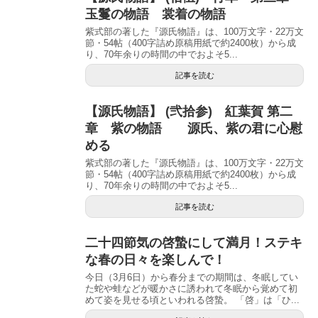
玉鬘の物語 裳着の物語
紫式部の著した『源氏物語』は、100万文字・22万文
節・54帖（400字詰め原稿用紙で約2400枚）から成
り、70年余りの時間の中でおよそ5...
記事を読む
【源氏物語】 (弐拾参) 紅葉賀 第二
章 紫の物語 源氏、紫の君に心慰
める
紫式部の著した『源氏物語』は、100万文字・22万文
節・54帖（400字詰め原稿用紙で約2400枚）から成
り、70年余りの時間の中でおよそ5...
記事を読む
二十四節気の啓蟄にして満月！ステキ
な春の日々を楽しんで！
今日（3月6日）から春分までの期間は、冬眠してい
た蛇や蛙などが暖かさに誘われて冬眠から覚めて初
めて姿を見せる頃といわれる啓蟄。 「啓」は「ひ...