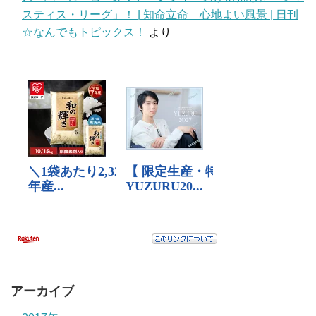
スティス・リーグ」！ | 知命立命 心地よい風景 | 日刊
☆なんでもトピックス！
より
アーカイブ