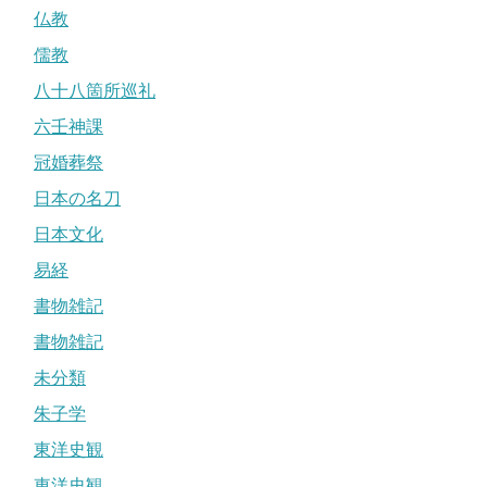
仏教
儒教
八十八箇所巡礼
六壬神課
冠婚葬祭
日本の名刀
日本文化
易経
書物雑記
書物雑記
未分類
朱子学
東洋史観
東洋史観