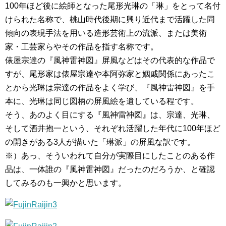
100年ほど後に絵師となった尾形光琳の「琳」をとって名付
けられた名称で、桃山時代後期に興り近代まで活躍した同
傾向の表現手法を用いる造形芸術上の流派、または美術
家・工芸家らやその作品を指す名称です。
俵屋宗達の『風神雷神図』屏風などはその代表的な作品で
すが、尾形家は俵屋宗達や本阿弥家と姻戚関係にあったこ
とから光琳は宗達の作品をよく学び、『風神雷神図』を手
本に、光琳は同じ図柄の屏風絵を遺している程です。
そう、あのよく目にする『風神雷神図』は、宗達、光琳、
そして酒井抱一という、それぞれ活躍した年代に100年ほど
の開きがある3人が描いた「琳派」の屏風な訳です。
※）あっ、そういわれて自分が実際目にしたことのある作
品は、一体誰の『風神雷神図』だったのだろうか、と確認
してみるのも一興かと思います。