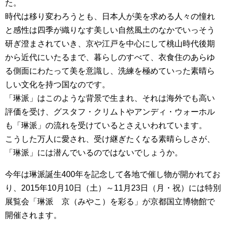
た。
時代は移り変わろうとも、日本人が美を求める人々の憧れ
と感性は四季が織りなす美しい自然風土のなかでいっそう
研ぎ澄まされていき、京や江戸を中心にして桃山時代後期
から近代にいたるまで、暮らしのすべて、衣食住のあらゆ
る側面にわたって美を意識し、洗練を極めていった素晴ら
しい文化を持つ国なのです。
「琳派」はこのような背景で生まれ、それは海外でも高い
評価を受け、グスタフ・クリムトやアンディ・ウォーホル
も「琳派」の流れを受けているとさえいわれています。
こうした万人に愛され、受け継ぎたくなる素晴らしさが、
「琳派」には潜んでいるのではないでしょうか。
今年は琳派誕生400年を記念して各地で催し物が開かれてお
り、2015年10月10日（土）～11月23日（月・祝）には特別
展覧会「琳派 京（みやこ）を彩る」が京都国立博物館で
開催されます。