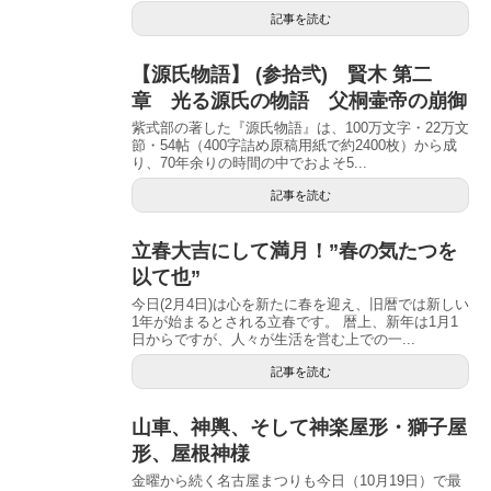
記事を読む
【源氏物語】 (参拾弐) 賢木 第二
章 光る源氏の物語 父桐壷帝の崩御
紫式部の著した『源氏物語』は、100万文字・22万文
節・54帖（400字詰め原稿用紙で約2400枚）から成
り、70年余りの時間の中でおよそ5...
記事を読む
立春大吉にして満月！”春の気たつを
以て也”
今日(2月4日)は心を新たに春を迎え、旧暦では新しい
1年が始まるとされる立春です。 暦上、新年は1月1
日からですが、人々が生活を営む上での一...
記事を読む
山車、神輿、そして神楽屋形・獅子屋
形、屋根神様
金曜から続く名古屋まつりも今日（10月19日）で最