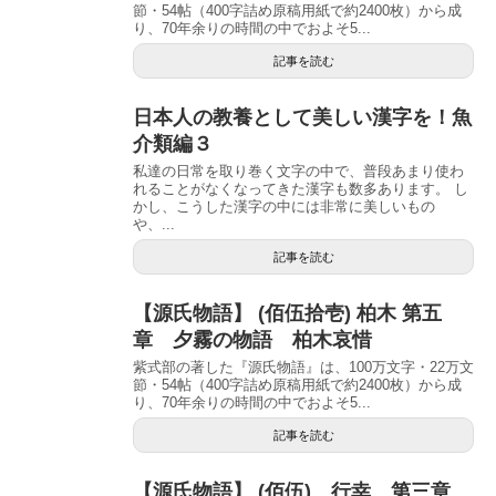
節・54帖（400字詰め原稿用紙で約2400枚）から成
り、70年余りの時間の中でおよそ5...
記事を読む
日本人の教養として美しい漢字を！魚
介類編３
私達の日常を取り巻く文字の中で、普段あまり使わ
れることがなくなってきた漢字も数多あります。 し
かし、こうした漢字の中には非常に美しいもの
や、...
記事を読む
【源氏物語】 (佰伍拾壱) 柏木 第五
章 夕霧の物語 柏木哀惜
紫式部の著した『源氏物語』は、100万文字・22万文
節・54帖（400字詰め原稿用紙で約2400枚）から成
り、70年余りの時間の中でおよそ5...
記事を読む
【源氏物語】 (佰伍) 行幸 第三章