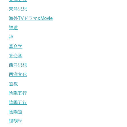
東洋思想
海外TVドラマ&Movie
神道
禅
算命学
算命学
西洋思想
西洋文化
道教
陰陽五行
陰陽五行
陰陽道
陽明学