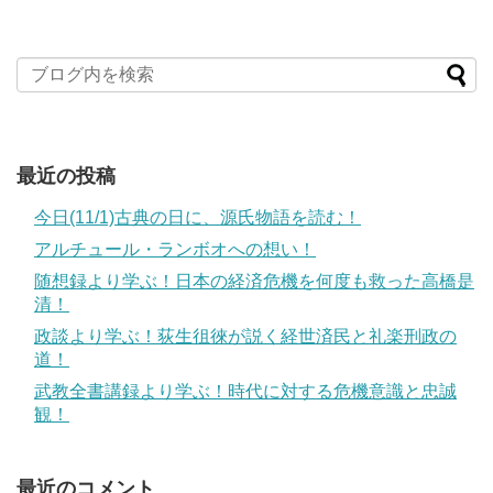
最近の投稿
今日(11/1)古典の日に、源氏物語を読む！
アルチュール・ランボオへの想い！
随想録より学ぶ！日本の経済危機を何度も救った高橋是
清！
政談より学ぶ！荻生徂徠が説く経世済民と礼楽刑政の
道！
武教全書講録より学ぶ！時代に対する危機意識と忠誠
観！
最近のコメント