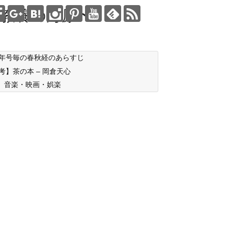
教養の海原〜
年号毎の春秋経のあらすじ
考】茶の本 – 岡倉天心
音楽・映画・娯楽