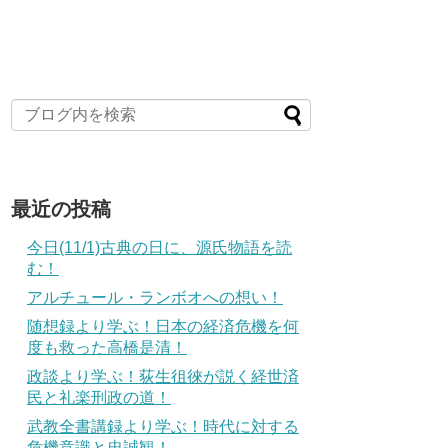
最近の投稿
今日(11/1)古典の日に、源氏物語を読
む！
アルチュール・ランボオへの想い！
随想録より学ぶ！日本の経済危機を何
度も救った高橋是清！
政談より学ぶ！荻生徂徠が説く経世済
民と礼楽刑政の道！
武教全書講録より学ぶ！時代に対する
危機意識と忠誠観！