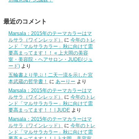
最近のコメント
Marsala：2015年のテーマカラーはマ
ルサラ（ワインレッド）
に
今年のトレ
ンド「マルサラカラー」秋に向けて需
要高まってます！！ « 上大岡の美容
室・美容院・ヘアサロン・JUDE(ジュ
ード)
より
五輪書より学ぶ！二天一流を示した宮
本武蔵の哲学書！
に
あーりー
より
Marsala：2015年のテーマカラーはマ
ルサラ（ワインレッド）
に
今年のトレ
ンド「マルサラカラー」秋に向けて需
要高まってます！！ | JUDE
より
Marsala：2015年のテーマカラーはマ
ルサラ（ワインレッド）
に
今年のトレ
ンド「マルサラカラー」秋に向けて需
要高まってます！！ | 上大岡 美容室