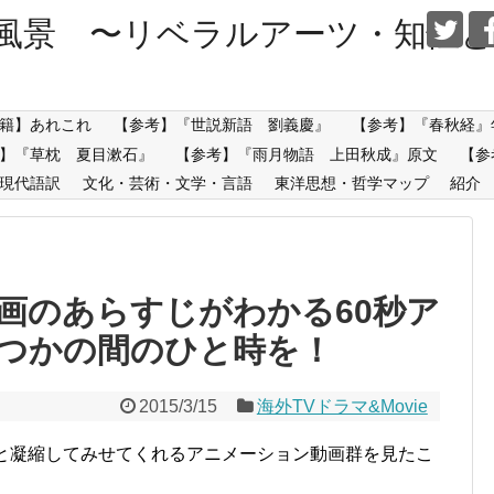
風景 〜リベラルアーツ・知性と
籍】あれこれ
【参考】『世説新語 劉義慶』
【参考】『春秋経』
】『草枕 夏目漱石』
【参考】『雨月物語 上田秋成』原文
【参
現代語訳
文化・芸術・文学・言語
東洋思想・哲学マップ
紹介
名作映画のあらすじがわかる60秒ア
つかの間のひと時を！
2015/3/15
海外TVドラマ&Movie
っと凝縮してみせてくれるアニメーション動画群を見たこ