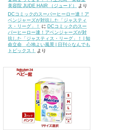
美容院 JUDE HAIR （ジュード）
より
DCコミックのスーパーヒーロー達！ア
ベンジャーズが対抗した「ジャスティ
ス・リーグ」！
に
DCコミックのスー
パーヒーロー達！アベンジャーズが対
抗した「ジャスティス・リーグ」！ | 知
命立命 心地よい風景 | 日刊☆なんでも
トピックス！
より