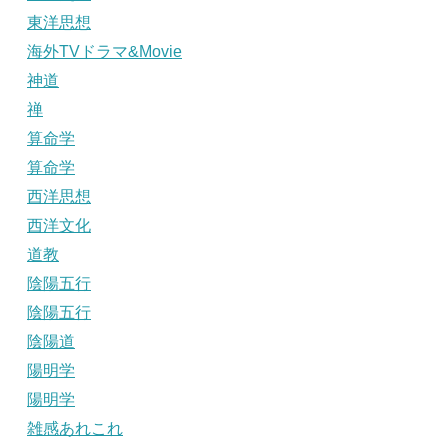
東洋思想
海外TVドラマ&Movie
神道
禅
算命学
算命学
西洋思想
西洋文化
道教
陰陽五行
陰陽五行
陰陽道
陽明学
陽明学
雑感あれこれ