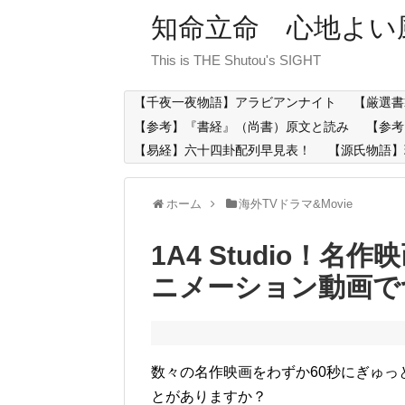
知命立命 心地よい
This is THE Shutou's SIGHT
【千夜一夜物語】アラビアンナイト
【厳選書
【参考】『書経』（尚書）原文と読み
【参考
【易経】六十四卦配列早見表！
【源氏物語】
ホーム
海外TVドラマ&Movie
1A4 Studio！
ニメーション動画で
数々の名作映画をわずか60秒にぎゅ
とがありますか？