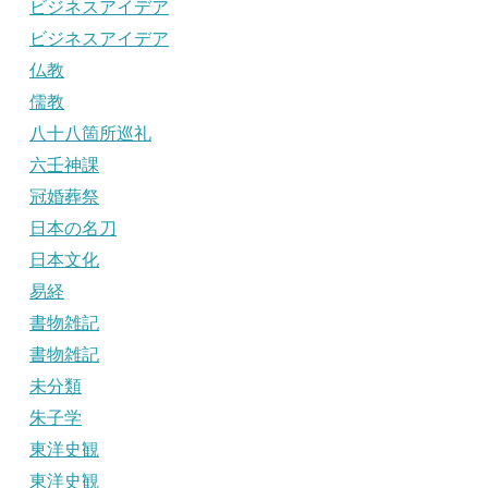
ビジネスアイデア
ビジネスアイデア
仏教
儒教
八十八箇所巡礼
六壬神課
冠婚葬祭
日本の名刀
日本文化
易経
書物雑記
書物雑記
未分類
朱子学
東洋史観
東洋史観