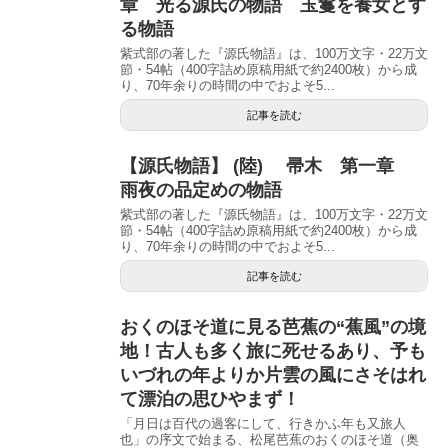
章 光る源氏の物語 玉鬘を養女とす
る物語
紫式部の著した『源氏物語』は、100万文字・22万文
節・54帖（400字詰め原稿用紙で約2400枚）から成
り、70年余りの時間の中でおよそ5...
記事を読む
【源氏物語】 (陸) 帚木 第一章
雨夜の品定めの物語
紫式部の著した『源氏物語』は、100万文字・22万文
節・54帖（400字詰め原稿用紙で約2400枚）から成
り、70年余りの時間の中でおよそ5...
記事を読む
おくのほそ道に見る芭蕉の“蕉風”の境
地！古人も多く旅に死せるあり、予も
いづれの年よりか片雲の風にさそはれ
て漂泊の思ひやまず！
「月日は百代の過客にして、行きかふ年も又旅人
也」の序文で始まる、松尾芭蕉のおくのほそ道（奥