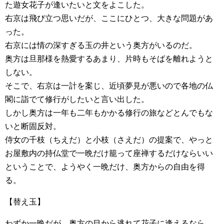
た遊女花子が逢いたいと文をよこした。
右京は飛び立つ思いだが、ここにひとつ、大きな問題があ
った。
右京には情の深すぎる玉の井という奥方がいるのだ。
奥方は旦那様を熱愛するあまり、片時もそばを離れようと
しない。
そこで、右京は一計を案じ、近頃夢見が悪いので各地の仏
閣に詣でて修行がしたいと言い出した。
しかし奥方は一年も二年もかかる修行の旅などとんでもな
いと断固反対。
侍女の千枝（ちえだ）と小枝（さえだ）の提案で、やっと
お屋敷内の持仏堂で一晩だけ籠って座禅するだけならいい
ということで、ようやく一晩だけ、奥方からの自由を得
る。
【替え玉】
わずか一晩だが、奥方の目から逃れて花子に逢えるなら、