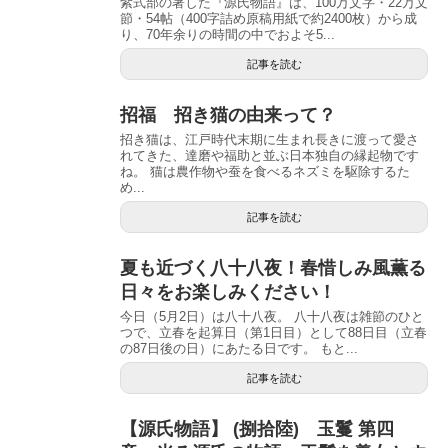
紫式部の著した『源氏物語』は、100万文字・22万文
節・54帖（400字詰め原稿用紙で約2400枚）から成
り、70年余りの時間の中でおよそ5...
記事を読む
招福 招き猫の由来って？
招き猫は、江戸時代末期に生まれ長きに渡って愛さ
れてきた、達磨や福助と並ぶ日本独自の縁起物です
ね。 猫は農作物や蚕を食べるネズミを駆除するた
め...
記事を読む
夏も近づく八十八夜！春惜しみ風薫る
日々をお楽しみください！
今日（5月2日）は八十八夜。 八十八夜は雑節のひと
つで、立春を起算日（第1日目）として88日目（立春
の87日後の日）にあたる日です。 もと...
記事を読む
【源氏物語】 (捌拾陸) 玉鬘 第四