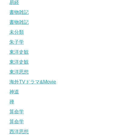
易経
書物雑記
書物雑記
未分類
朱子学
東洋史観
東洋史観
東洋思想
海外TVドラマ&Movie
神道
禅
算命学
算命学
西洋思想