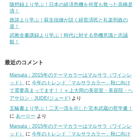
随想録より学ぶ！日本の経済危機を何度も救った高橋是
清！
政談より学ぶ！荻生徂徠が説く経世済民と礼楽刑政の
道！
武教全書講録より学ぶ！時代に対する危機意識と忠誠
観！
最近のコメント
Marsala：2015年のテーマカラーはマルサラ（ワインレ
ッド）
に
今年のトレンド「マルサラカラー」秋に向け
て需要高まってます！！ « 上大岡の美容室・美容院・ヘ
アサロン・JUDE(ジュード)
より
五輪書より学ぶ！二天一流を示した宮本武蔵の哲学書！
に
あーりー
より
Marsala：2015年のテーマカラーはマルサラ（ワインレ
ッド）
に
今年のトレンド「マルサラカラー」秋に向け