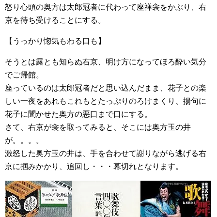
怒り心頭の奥方は太郎冠者に代わって座禅衾をかぶり、右
京を待ち受けることにする。
【うっかり惚気もわる口も】
そうとは露とも知らぬ右京、明け方になってほろ酔い気分
でご帰館。
座っているのは太郎冠者だと思い込んだまま、花子との楽
しい一夜をあれもこれもとたっぷりのろけまくり、揚句に
花子に聞かせた奥方の悪口まで口にする。
さて、右京が衾を取ってみると、そこには奥方玉の井
が。。。。
激怒した奥方玉の井は、手を合わせて謝りながら逃げる右
京に掴みかかり、追回し・・・幕切れとなります。