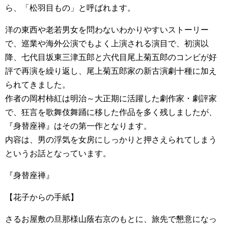
ら、「松羽目もの」と呼ばれます。
洋の東西や老若男女を問わないわかりやすいストーリー
で、巡業や海外公演でもよく上演される演目で、初演以
降、七代目坂東三津五郎と六代目尾上菊五郎のコンビが好
評で再演を繰り返し、尾上菊五郎家の新古演劇十種に加え
られてきました。
作者の岡村柿紅は明治～大正期に活躍した劇作家・劇評家
で、狂言を歌舞伎舞踊に移した作品を多く残しましたが、
『身替座禅』はその第一作となります。
内容は、男の浮気を女房にしっかりと押さえられてしまう
というお話となっています。
『身替座禅』
【花子からの手紙】
さるお屋敷の旦那様山蔭右京のもとに、旅先で懇意になっ