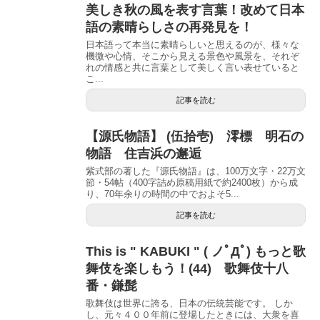
美しき秋の風を表す言葉！改めて日本
語の素晴らしさの再発見を！
日本語って本当に素晴らしいと思えるのが、様々な
機微や心情、そこから見える景色や風景を、それぞ
れの情感と共に言葉として美しく言い表せていると
こ...
記事を読む
【源氏物語】 (伍拾壱) 澪標 明石の
物語 住吉浜の邂逅
紫式部の著した『源氏物語』は、100万文字・22万文
節・54帖（400字詰め原稿用紙で約2400枚）から成
り、70年余りの時間の中でおよそ5...
記事を読む
This is " KABUKI " ( ノﾟДﾟ) もっと歌
舞伎を楽しもう！(44) 歌舞伎十八
番・鎌髭
歌舞伎は世界に誇る、日本の伝統芸能です。 しか
し、元々４００年前に登場したときには、大衆を喜