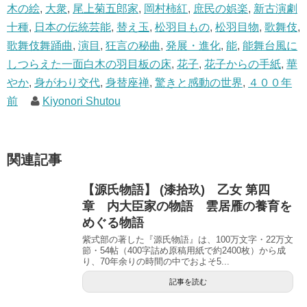
ま
い
木の絵
,
大衆
,
尾上菊五郎家
,
岡村柿紅
,
庶民の娯楽
,
新古演劇
す
ウ
)
ィ
ン
十種
,
日本の伝統芸能
,
替え玉
,
松羽目もの
,
松羽目物
,
歌舞伎
,
ド
ウ
歌舞伎舞踊曲
,
演目
,
狂言の秘曲
,
発展・進化
,
能
,
能舞台風に
で
開
しつらえた一面白木の羽目板の床
,
花子
,
花子からの手紙
,
華
き
ま
やか
,
身がわり交代
,
身替座禅
,
驚きと感動の世界
,
４００年
す
)
前
Kiyonori Shutou
関連記事
【源氏物語】 (漆拾玖) 乙女 第四
章 内大臣家の物語 雲居雁の養育を
めぐる物語
紫式部の著した『源氏物語』は、100万文字・22万文
節・54帖（400字詰め原稿用紙で約2400枚）から成
り、70年余りの時間の中でおよそ5...
記事を読む