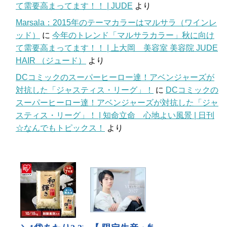
て需要高まってます！！ | JUDE
より
Marsala：2015年のテーマカラーはマルサラ（ワインレ
ッド）
に
今年のトレンド「マルサラカラー」秋に向け
て需要高まってます！！ | 上大岡 美容室 美容院 JUDE
HAIR （ジュード）
より
DCコミックのスーパーヒーロー達！アベンジャーズが
対抗した「ジャスティス・リーグ」！
に
DCコミックの
スーパーヒーロー達！アベンジャーズが対抗した「ジャ
スティス・リーグ」！ | 知命立命 心地よい風景 | 日刊
☆なんでもトピックス！
より