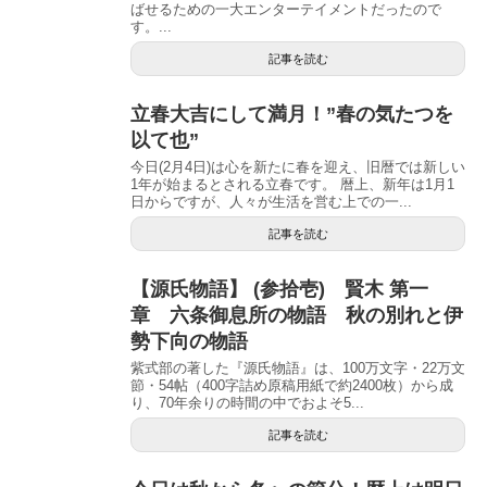
ばせるための一大エンターテイメントだったので
す。...
記事を読む
立春大吉にして満月！”春の気たつを
以て也”
今日(2月4日)は心を新たに春を迎え、旧暦では新しい
1年が始まるとされる立春です。 暦上、新年は1月1
日からですが、人々が生活を営む上での一...
記事を読む
【源氏物語】 (参拾壱) 賢木 第一
章 六条御息所の物語 秋の別れと伊
勢下向の物語
紫式部の著した『源氏物語』は、100万文字・22万文
節・54帖（400字詰め原稿用紙で約2400枚）から成
り、70年余りの時間の中でおよそ5...
記事を読む