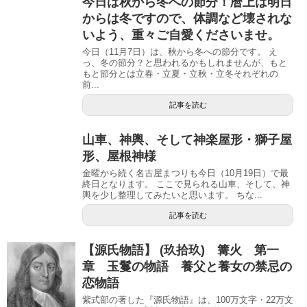
今日は秋から冬への節分！暦上は明日
からは冬ですので、体調など壊されな
いよう、重々ご自愛くださいませ。
今日（11月7日）は、秋から冬への節分です。 え
っ、冬の節分？と思われるかもしれませんが、もと
もと節分とは立春・立夏・立秋・立冬それぞれの
前...
記事を読む
山車、神輿、そして神楽屋形・獅子屋
形、屋根神様
金曜から続く名古屋まつりも今日（10月19日）で最
終日となります。 ここで見られる山車、そして、神
輿を少し整理してみたいと思います。 ちな...
記事を読む
【源氏物語】 (玖拾玖) 篝火 第一
章 玉鬘の物語 養父と養女の禁忌の
恋物語
紫式部の著した『源氏物語』は、100万文字・22万文