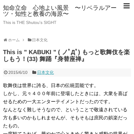
知命立命 心地よい風景 〜リベラルアー
ツ・知性と教養の海原〜
This is THE Shutou's SIGHT
ホーム
日本文化
This is ” KABUKI ” ( ノﾟДﾟ) もっと歌舞伎を楽
しもう！(33) 舞踊『身替座禅』
2015/6/10
日本文化
歌舞伎は世界に誇る、日本の伝統芸能です。
しかし、元々４００年前に登場したときには、大衆を喜ば
せるための一大エンターテイメントだったのです。
なんとなく難しそうなので、ということで敬遠されている
方も多いのかもしれませんが、そもそもは庶民の娯楽だっ
たもの。
一度観てみれば、華やかで心ときめく驚きと感動の世界が