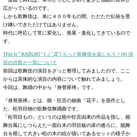
広がっているのです。
しかも歌舞伎は、単に４００年もの間、ただただ伝統を受
け継いできただけではありません。
時代に呼応して常に変化し、発展・進化してきているので
す。
This is ” KABUKI ” ( ノﾟДﾟ) もっと歌舞伎を楽しもう！(4) 演
目の分類と一覧について
前回は歌舞伎の演目をざっと整理してみましたので、ここ
からは具体的な演目の内容について触れてみましょう。
今回は、舞踊の中から『身替座禅』です。
『身替座禅』とは、能・狂言の秘曲『花子』を原作とし
た、松羽目物の歌舞伎舞踊曲です。
「松羽目もの」というのは能や狂言由来の作品を指し、能
舞台風にしつらえた一面白木の羽目板の床の後ろに、能舞
台を模して大きい松の木の絵が描いてあるセットの様子か