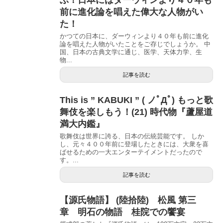
前に進化論を唱えた偉大な人物がい
た！
かつての日本に、ダーウィンより４０年も前に進化
論を唱えた人物がいたことをご存じでしょうか。 中
国、日本の古典文学に通じ、医学、天体力学、生
物...
記事を読む
This is ” KABUKI ” ( ノﾟДﾟ) もっと歌
舞伎を楽しもう！(21) 時代物『蘆屋道
満大内鑑』
歌舞伎は世界に誇る、日本の伝統芸能です。 しか
し、元々４００年前に登場したときには、大衆を喜
ばせるための一大エンターテイメントだったので
す。...
記事を読む
【源氏物語】 (陸拾陸) 松風 第三
章 明石の物語 桂院での饗宴