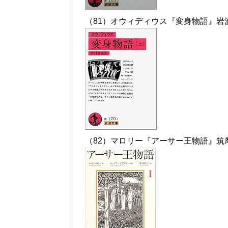
（81）オウィディウス『変身物語』岩
（82）マロリー『アーサー王物語』筑