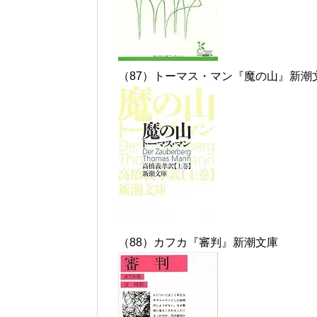
（87）トーマス・マン『魔の山』新潮
（88）カフカ『審判』新潮文庫