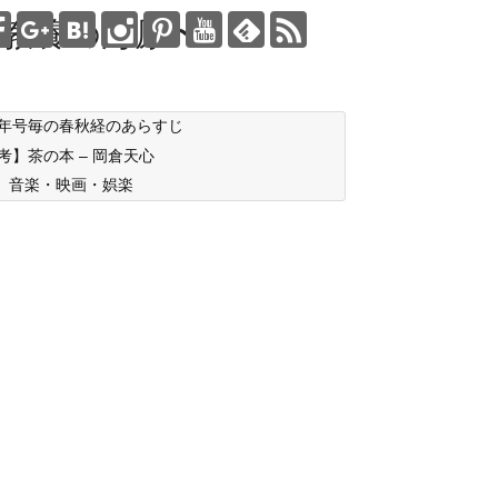
教養の海原〜
年号毎の春秋経のあらすじ
考】茶の本 – 岡倉天心
音楽・映画・娯楽