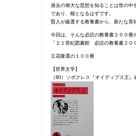
過去の偉大な思想を知ることは世の中
であり、糧となるはずです。
賢人が厳選する教養書から、新たな英
今回は、そんな必読の教養書２００冊
「２１世紀図書館 必読の教養書２００
立花隆選の１００冊
【世界文学】
（80）ソポクレス『オイディプス王』