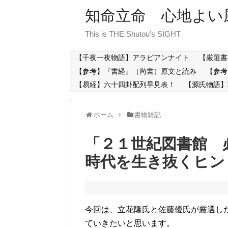
知命立命 心地よい
This is THE Shutou's SIGHT
【千夜一夜物語】アラビアンナイト
【厳選書
【参考】『書経』（尚書）原文と読み
【参考
【易経】六十四卦配列早見表！
【源氏物語】
ホーム
書物雑記
「２１世紀図書館 
時代を生き抜くヒン
今回は、立花隆氏と佐藤優氏が厳選し
ていきたいと思います。