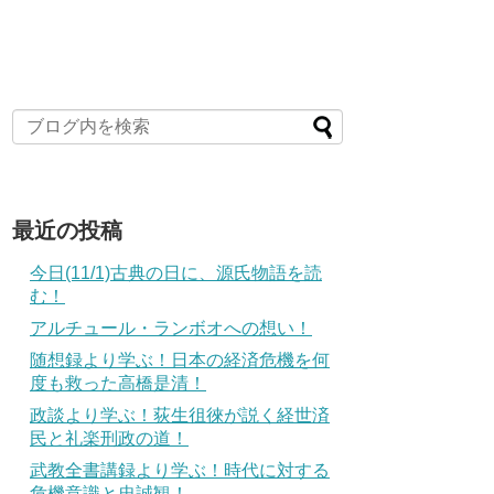
最近の投稿
今日(11/1)古典の日に、源氏物語を読
む！
アルチュール・ランボオへの想い！
随想録より学ぶ！日本の経済危機を何
度も救った高橋是清！
政談より学ぶ！荻生徂徠が説く経世済
民と礼楽刑政の道！
武教全書講録より学ぶ！時代に対する
危機意識と忠誠観！