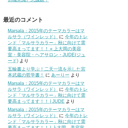
最近のコメント
Marsala：2015年のテーマカラーはマ
ルサラ（ワインレッド）
に
今年のトレ
ンド「マルサラカラー」秋に向けて需
要高まってます！！ « 上大岡の美容
室・美容院・ヘアサロン・JUDE(ジュ
ード)
より
五輪書より学ぶ！二天一流を示した宮
本武蔵の哲学書！
に
あーりー
より
Marsala：2015年のテーマカラーはマ
ルサラ（ワインレッド）
に
今年のトレ
ンド「マルサラカラー」秋に向けて需
要高まってます！！ | JUDE
より
Marsala：2015年のテーマカラーはマ
ルサラ（ワインレッド）
に
今年のトレ
ンド「マルサラカラー」秋に向けて需
要高まってます！！ | 上大岡 美容室