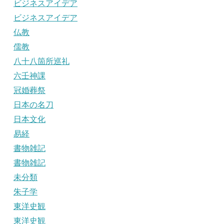
ビジネスアイデア
ビジネスアイデア
仏教
儒教
八十八箇所巡礼
六壬神課
冠婚葬祭
日本の名刀
日本文化
易経
書物雑記
書物雑記
未分類
朱子学
東洋史観
東洋史観