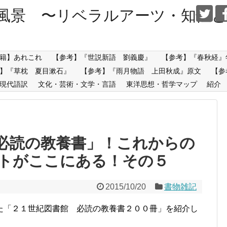
風景 〜リベラルアーツ・知性と
籍】あれこれ
【参考】『世説新語 劉義慶』
【参考】『春秋経』
】『草枕 夏目漱石』
【参考】『雨月物語 上田秋成』原文
【参
現代語訳
文化・芸術・文学・言語
東洋思想・哲学マップ
紹介
必読の教養書」！これからの
トがここにある！その５
2015/10/20
書物雑記
た「２１世紀図書館 必読の教養書２００冊」を紹介し