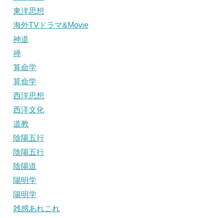
東洋思想
海外TVドラマ&Movie
神道
禅
算命学
算命学
西洋思想
西洋文化
道教
陰陽五行
陰陽五行
陰陽道
陽明学
陽明学
雑感あれこれ