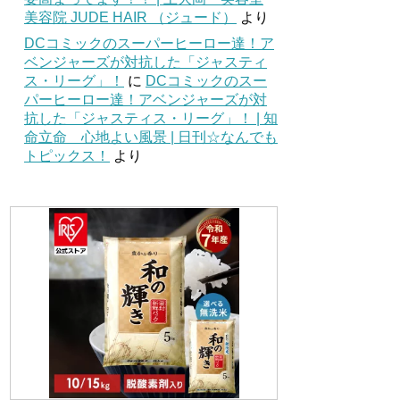
美容院 JUDE HAIR （ジュード）
より
DCコミックのスーパーヒーロー達！ア
ベンジャーズが対抗した「ジャスティ
ス・リーグ」！
に
DCコミックのスー
パーヒーロー達！アベンジャーズが対
抗した「ジャスティス・リーグ」！ | 知
命立命 心地よい風景 | 日刊☆なんでも
トピックス！
より