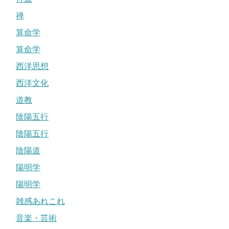
禅
算命学
算命学
西洋思想
西洋文化
道教
陰陽五行
陰陽五行
陰陽道
陽明学
陽明学
雑感あれこれ
音楽・芸術