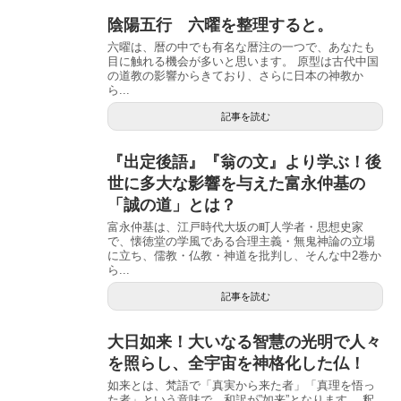
陰陽五行 六曜を整理すると。
六曜は、暦の中でも有名な暦注の一つで、あなたも
目に触れる機会が多いと思います。 原型は古代中国
の道教の影響からきており、さらに日本の神教か
ら...
記事を読む
『出定後語』『翁の文』より学ぶ！後
世に多大な影響を与えた富永仲基の
「誠の道」とは？
富永仲基は、江戸時代大坂の町人学者・思想史家
で、懐徳堂の学風である合理主義・無鬼神論の立場
に立ち、儒教・仏教・神道を批判し、そんな中2巻か
ら...
記事を読む
大日如来！大いなる智慧の光明で人々
を照らし、全宇宙を神格化した仏！
如来とは、梵語で「真実から来た者」「真理を悟っ
た者」という意味で、和訳が”如来”となります。 釈