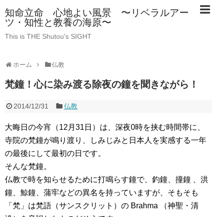
知命立命 心地よい風景 〜リベラルアー
ツ・知性と教養の海原〜
This is THE Shutou's SIGHT
ホーム
仏教
梵鐘！心に染み渡る除夜の鐘を聞きながら！
2014/12/31
仏教
大晦日の今宵（12月31日）は、深夜0時を挟む時間帯に、
寺院の梵鐘が鳴り渡り、しみじみと日本人を実感する一年
の最後にして最初の日です。
そんな梵鐘。
仏教で時を知らせるために打鳴らす鐘で、釣鐘、撞鐘 、洪
鐘、鯨鐘、蒲牢などの異名を持っていますが、そもそも
「梵」は梵語（サンスクリット）の Brahma （神聖・清