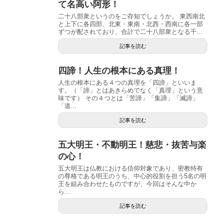
て名高い阿形！
二十八部衆というのをご存知でしょうか。 東西南北
と上下に各四部、北東・東南・北西・西南に各一部
ずつが配されており、合計で二十八部衆となる千...
記事を読む
四諦！人生の根本にある真理！
人生の根本にある４つの真理を「四諦」といいま
す。（「諦」とはあきらめでなく「真理」という意
味です） その４つとは「苦諦」「集諦」「滅諦」
「道...
記事を読む
五大明王・不動明王！慈悲・抜苦与楽
の心！
五大明王は仏教における信仰対象であり、密教特有
の尊格である明王のうち、中心的役割を担う5名の明
王を組み合わせたものですが、今回はそんな中か
ら...
記事を読む