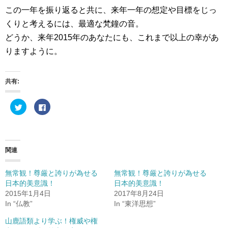
この一年を振り返ると共に、来年一年の想定や目標をじっ
くりと考えるには、最適な梵鐘の音。
どうか、来年2015年のあなたにも、これまで以上の幸があ
りますように。
共有:
ク
F
リ
a
ッ
c
ク
e
し
b
て
o
T
o
w
k
関連
i
で
t
共
t
有
e
す
無常観！尊厳と誇りが為せる
無常観！尊厳と誇りが為せる
r
る
日本的美意識！
日本的美意識！
で
に
共
は
2015年1月4日
2017年8月24日
有
ク
(
リ
In “仏教”
In “東洋思想”
新
ッ
し
ク
山鹿語類より学ぶ！権威や権
い
し
ウ
て