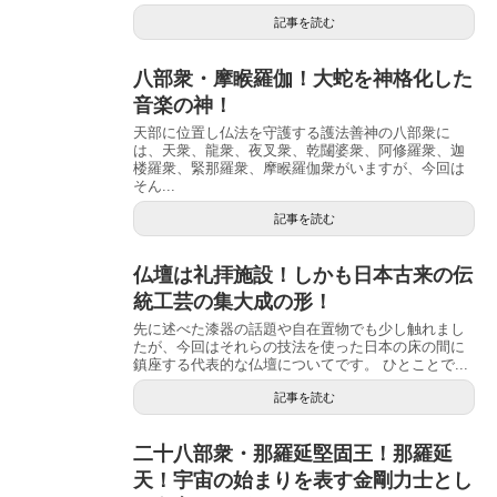
記事を読む
八部衆・摩睺羅伽！大蛇を神格化した
音楽の神！
天部に位置し仏法を守護する護法善神の八部衆に
は、天衆、龍衆、夜叉衆、乾闥婆衆、阿修羅衆、迦
楼羅衆、緊那羅衆、摩睺羅伽衆がいますが、今回は
そん...
記事を読む
仏壇は礼拝施設！しかも日本古来の伝
統工芸の集大成の形！
先に述べた漆器の話題や自在置物でも少し触れまし
たが、今回はそれらの技法を使った日本の床の間に
鎮座する代表的な仏壇についてです。 ひとことで...
記事を読む
二十八部衆・那羅延堅固王！那羅延
天！宇宙の始まりを表す金剛力士とし