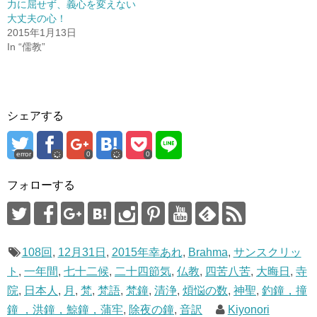
力に屈せず、義心を変えない
ィ
く
ン
だ
大丈夫の心！
ド
さ
2015年1月13日
ウ
い
で
(
In “儒教”
開
新
き
し
ま
い
す
ウ
)
ィ
ン
ド
ウ
シェアする
で
開
き
ま
す
error
0
0
)
フォローする
108回
,
12月31日
,
2015年幸あれ
,
Brahma
,
サンスクリッ
ト
,
一年間
,
七十二候
,
二十四節気
,
仏教
,
四苦八苦
,
大晦日
,
寺
院
,
日本人
,
月
,
梵
,
梵語
,
梵鐘
,
清浄
,
煩悩の数
,
神聖
,
釣鐘，撞
鐘 ，洪鐘，鯨鐘，蒲牢
,
除夜の鐘
,
音訳
Kiyonori