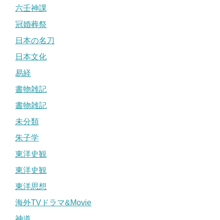
六壬神課
冠婚葬祭
日本の名刀
日本文化
易経
書物雑記
書物雑記
未分類
朱子学
東洋史観
東洋史観
東洋思想
海外TVドラマ&Movie
神道