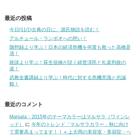
最近の投稿
今日(11/1)古典の日に、源氏物語を読む！
アルチュール・ランボオへの想い！
随想録より学ぶ！日本の経済危機を何度も救った高橋是
清！
政談より学ぶ！荻生徂徠が説く経世済民と礼楽刑政の
道！
武教全書講録より学ぶ！時代に対する危機意識と忠誠
観！
最近のコメント
Marsala：2015年のテーマカラーはマルサラ（ワインレ
ッド）
に
今年のトレンド「マルサラカラー」秋に向け
て需要高まってます！！ « 上大岡の美容室・美容院・ヘ