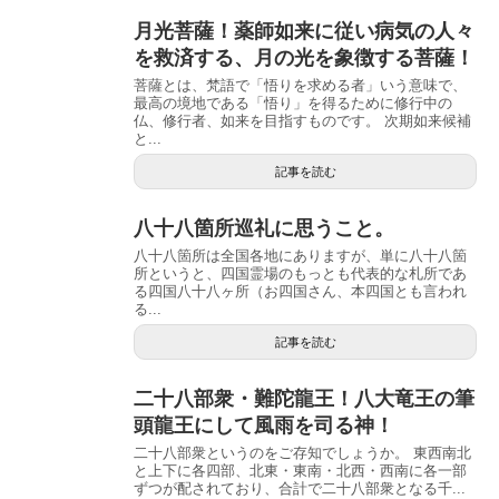
月光菩薩！薬師如来に従い病気の人々
を救済する、月の光を象徴する菩薩！
菩薩とは、梵語で「悟りを求める者」いう意味で、
最高の境地である「悟り」を得るために修行中の
仏、修行者、如来を目指すものです。 次期如来候補
と...
記事を読む
八十八箇所巡礼に思うこと。
八十八箇所は全国各地にありますが、単に八十八箇
所というと、四国霊場のもっとも代表的な札所であ
る四国八十八ヶ所（お四国さん、本四国とも言われ
る...
記事を読む
二十八部衆・難陀龍王！八大竜王の筆
頭龍王にして風雨を司る神！
二十八部衆というのをご存知でしょうか。 東西南北
と上下に各四部、北東・東南・北西・西南に各一部
ずつが配されており、合計で二十八部衆となる千...