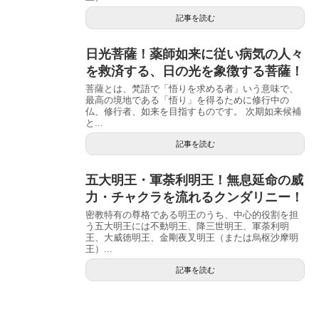
記事を読む
日光菩薩！薬師如来に従い病気の人々
を救済する、日の光を象徴する菩薩！
菩薩とは、梵語で「悟りを求める者」いう意味で、
最高の境地である「悟り」を得るために修行中の
仏、修行者、如来を目指すものです。 次期如来候補
と...
記事を読む
五大明王・軍荼利明王！無息延命の威
力・チャクラを流れるクンダリニー！
密教特有の尊格である明王のうち、中心的役割を担
う五大明王には不動明王、降三世明王、軍荼利明
王、大威徳明王、金剛夜叉明王（または烏枢沙摩明
王）...
記事を読む