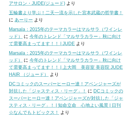
アサロン・JUDE(ジュード)
より
五輪書より学ぶ！二天一流を示した宮本武蔵の哲学書！
に
あーりー
より
Marsala：2015年のテーマカラーはマルサラ（ワインレ
ッド）
に
今年のトレンド「マルサラカラー」秋に向け
て需要高まってます！！ | JUDE
より
Marsala：2015年のテーマカラーはマルサラ（ワインレ
ッド）
に
今年のトレンド「マルサラカラー」秋に向け
て需要高まってます！！ | 上大岡 美容室 美容院 JUDE
HAIR （ジュード）
より
DCコミックのスーパーヒーロー達！アベンジャーズが
対抗した「ジャスティス・リーグ」！
に
DCコミックの
スーパーヒーロー達！アベンジャーズが対抗した「ジャ
スティス・リーグ」！ | 知命立命 心地よい風景 | 日刊
☆なんでもトピックス！
より