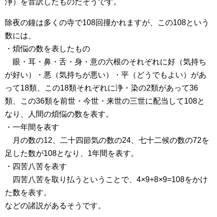
浄）を音訳したものだそうです。
除夜の鐘は多くの寺で108回撞かれますが、この108という
数には、
・煩悩の数を表したもの
眼・耳・鼻・舌・身・意の六根のそれぞれに好（気持ち
が好い）・悪（気持ちが悪い）・平（どうでもよい）があ
って18類、この18類それぞれに浄・染の2類があって36
類、この36類を前世・今世・来世の三世に配当して108と
なり、人間の煩悩の数を表す。
・一年間を表す
月の数の12、二十四節気の数の24、七十二候の数の72を
足した数が108となり、1年間を表す。
・四苦八苦を表す
四苦八苦を取り払うということで、4×9+8×9=108をかけ
た数を表す。
などの諸説があるそうです。