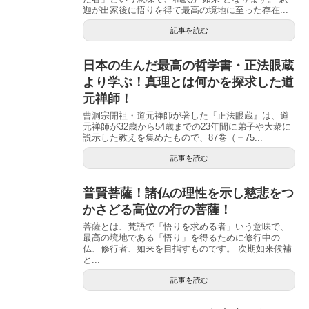
迦が出家後に悟りを得て最高の境地に至った存在...
記事を読む
日本の生んだ最高の哲学書・正法眼蔵
より学ぶ！真理とは何かを探求した道
元禅師！
曹洞宗開祖・道元禅師が著した『正法眼蔵』は、道
元禅師が32歳から54歳までの23年間に弟子や大衆に
説示した教えを集めたもので、87巻（＝75...
記事を読む
普賢菩薩！諸仏の理性を示し慈悲をつ
かさどる高位の行の菩薩！
菩薩とは、梵語で「悟りを求める者」いう意味で、
最高の境地である「悟り」を得るために修行中の
仏、修行者、如来を目指すものです。 次期如来候補
と...
記事を読む