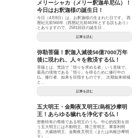
メリーシャカ（メリー釈迦牟尼仏）！
今日はお釈迦様の誕生日！
今日（4月8日）は、お釈迦様の生まれた日です。 西
暦紀元前566年（西暦紀元前463年とする説もあり）
とありますので、2581回目の誕生日...
記事を読む
弥勒菩薩！釈迦入滅後56億7000万年
後に現われ、人々を救済する仏！
菩薩とは、梵語で「悟りを求める者」いう意味で、
最高の境地である「悟り」を得るために修行中の
仏、修行者、如来を目指すものです。 次期如来候補
と...
記事を読む
五大明王・金剛夜叉明王/烏枢沙摩明
王！あらゆる穢れを浄化する仏！
密教特有の尊格である明王のうち、中心的役割を担
う五大明王には不動明王、降三世明王、軍荼利明
王、大威徳明王、金剛夜叉明王（または烏枢沙摩明
王）...