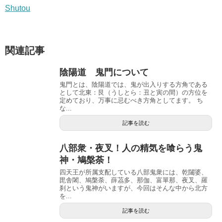
Shutou
関連記事
陰陽道 鬼門について
鬼門とは、陰陽道では、鬼が出入りする方角である
として北東：艮（うしとら：丑と寅の間）の方位を
定めており、万事に忌むべき方角としてます。 ち
な...
記事を読む
八部衆・夜叉！人の精気を喰らう鬼
神・鳩槃荼！
四天王が所属支配している八部鬼衆には、乾闥婆、
毘舎闍、鳩槃荼、薛茘多、那伽、富單那、夜叉、羅
刹という鬼神がいますが、今回はそんな中から北方
を...
記事を読む