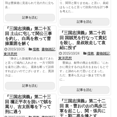
羽は曹操達に見送られて北の方に立ち
り、関羽と限りませぬ」と言い、袁紹
去...
はもっともと言って顔良の仇を討つ事
を考えた...
記事を読む
記事を読む
『三国志演義』第二十五
『三国志演義』第二十四
回 土山に屯して関公三事
回 国賊兇を行なって貴妃
を約し、白馬を救って曹
を殺し、皇叔敗走して袁
操重囲を解く
紹に投ず
2015/10/25
儒教
,
書物雑記
,
2015/10/24
儒教
,
書物雑記
,
東洋思想
東洋思想
「降伏した劉備軍の兵を逃げてきた
と言って城内に入れさせ、一方で関羽
曹操は、献帝の廃止を程昱に「にわ
を遠方に誘い出し、退路を断って説得
かに廃立するのは兵火をまねくもとで
すればよいのでございます」と、賈詡
す」と諌められて思いとどまった。
カは...
ただ、董承ら五人は一族まで打ち首
に...
記事を読む
記事を読む
『三国志演義』第二十三
『三国志演義』第二十二
回 禰正平衣を脱いで賊を
回 袁・曹おのおの馬歩三
罵り、吉太医毒を下って
軍を起こし、関・張共に
刑に遇う
王・劉二将を擒とす