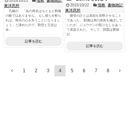
2015/10/23
儒教
,
書物雑記
,
2015/10/22
儒教
,
書物雑記
,
東洋思想
東洋思想
孔融が、 「あの両名はもともと劉備
の敵ではありません。 もし彼らを斬ら
陳登の計とは袁紹を加勢させること
れば、将兵の心を失うことになりまし
であった。 劉備は弟の袁術を滅ぼして
ょう」と諌めたので、劉岱と王忠は
いたが、ジョウゲンの取りなしもあっ
命...
て承諾された。 そして、郭図は曹操
討...
記事を読む
記事を読む
1
2
3
4
5
6
7
8