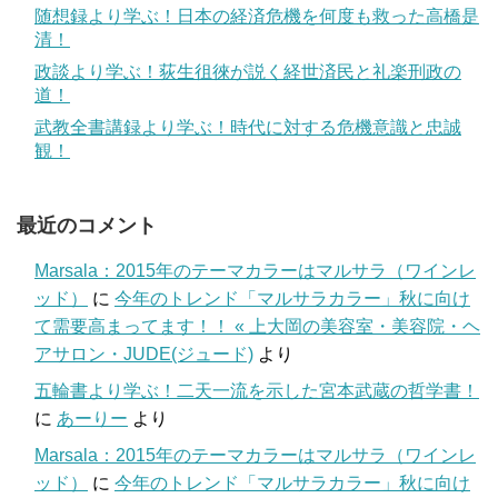
随想録より学ぶ！日本の経済危機を何度も救った高橋是
清！
政談より学ぶ！荻生徂徠が説く経世済民と礼楽刑政の
道！
武教全書講録より学ぶ！時代に対する危機意識と忠誠
観！
最近のコメント
Marsala：2015年のテーマカラーはマルサラ（ワインレ
ッド）
に
今年のトレンド「マルサラカラー」秋に向け
て需要高まってます！！ « 上大岡の美容室・美容院・ヘ
アサロン・JUDE(ジュード)
より
五輪書より学ぶ！二天一流を示した宮本武蔵の哲学書！
に
あーりー
より
Marsala：2015年のテーマカラーはマルサラ（ワインレ
ッド）
に
今年のトレンド「マルサラカラー」秋に向け