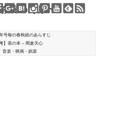
教養の海原〜
年号毎の春秋経のあらすじ
考】茶の本 – 岡倉天心
音楽・映画・娯楽