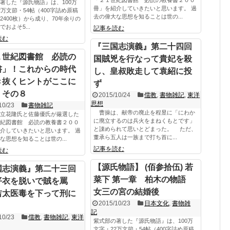
著した『源氏物語』は、100万
冊」を紹介していきたいと思います。 過
2万文節・54帖（400字詰め原稿
去の偉大な思想を知ることは世の...
2400枚）から成り、70年余りの
およそ5...
記事を読む
読む
『三国志演義』第二十四回
１世紀図書館 必読の
国賊兇を行なって貴妃を殺
書」！これからの時代
し、皇叔敗走して袁紹に投
き抜くヒントがここに
ず
！その８
2015/10/24
儒教
,
書物雑記
,
東洋
思想
10/23
書物雑記
曹操は、献帝の廃止を程昱に「にわか
立花隆氏と佐藤優氏が厳選した
に廃立するのは兵火をまねくもとです」
紀図書館 必読の教養書２００
と諌められて思いとどまった。 ただ、
介していきたいと思います。 過
董承ら五人は一族まで打ち首に...
な思想を知ることは世の...
記事を読む
読む
【源氏物語】 (佰参拾伍) 若
国志演義』第二十三回
菜下 第一章 柏木の物語
平衣を脱いで賊を罵
女三の宮の結婚後
吉太医毒を下って刑に
2015/10/23
日本文化
,
書物雑
記
10/23
儒教
,
書物雑記
,
東洋
紫式部の著した『源氏物語』は、100万
文字・22万文節・54帖（400字詰め原稿