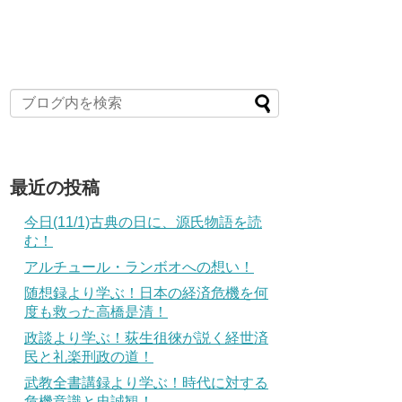
最近の投稿
今日(11/1)古典の日に、源氏物語を読
む！
アルチュール・ランボオへの想い！
随想録より学ぶ！日本の経済危機を何
度も救った高橋是清！
政談より学ぶ！荻生徂徠が説く経世済
民と礼楽刑政の道！
武教全書講録より学ぶ！時代に対する
危機意識と忠誠観！