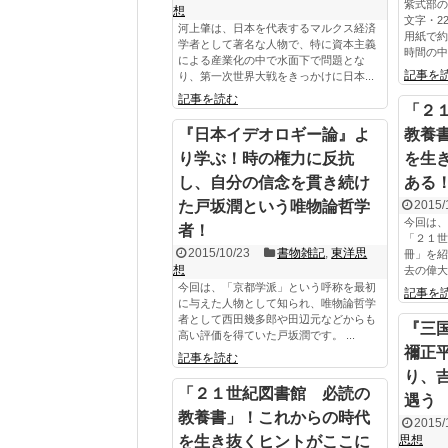
紫式部の
想
文字・2
河上肇は、日本を代表するマルクス経済
用紙で約
学者として著名な人物で、特に資本主義
時間の中で
による産業化の中で水面下で問題とな
記事を
り、第一次世界大戦をきっかけに日本...
記事を読む
「２
『日本イデオロギー論』よ
教養
り学ぶ！時の権力に反抗
を生
し、自分の信念を貫き続け
ある
た戸坂潤という唯物論哲学
2015/
今回は、
者！
「２１世
2015/10/23
書物雑記
,
東洋思
冊」を紹
想
去の偉大
今回は、「京都学派」という呼称を最初
記事を
に与えた人物として知られ、唯物論哲学
者として西田幾多郎や田辺元などからも
『三
高い評価を得ていた戸坂潤です。 ...
禰正
記事を読む
り、
「２１世紀図書館 必読の
遇う
教養書」！これからの時代
2015/
を生き抜くヒントがここに
思想