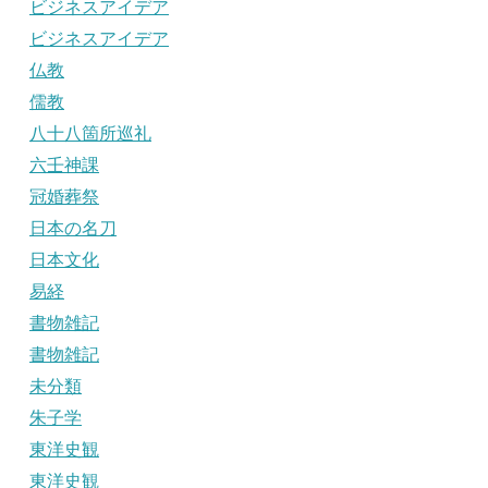
ビジネスアイデア
ビジネスアイデア
仏教
儒教
八十八箇所巡礼
六壬神課
冠婚葬祭
日本の名刀
日本文化
易経
書物雑記
書物雑記
未分類
朱子学
東洋史観
東洋史観