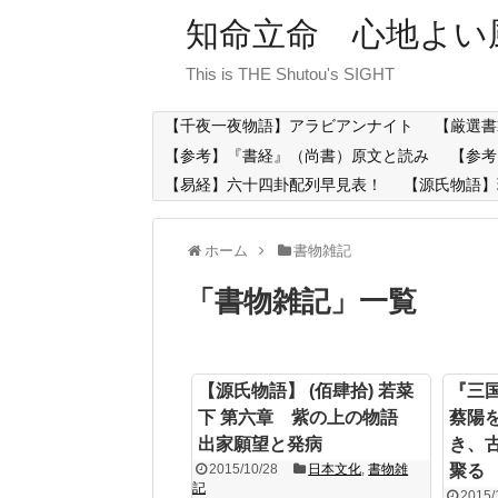
知命立命 心地よい
This is THE Shutou's SIGHT
【千夜一夜物語】アラビアンナイト
【厳選書
【参考】『書経』（尚書）原文と読み
【参考
【易経】六十四卦配列早見表！
【源氏物語】
ホーム
書物雑記
「
書物雑記
」
一覧
【源氏物語】 (佰肆拾) 若菜
『三
下 第六章 紫の上の物語
蔡陽
出家願望と発病
き、
2015/10/28
日本文化
,
書物雑
聚る
記
2015/