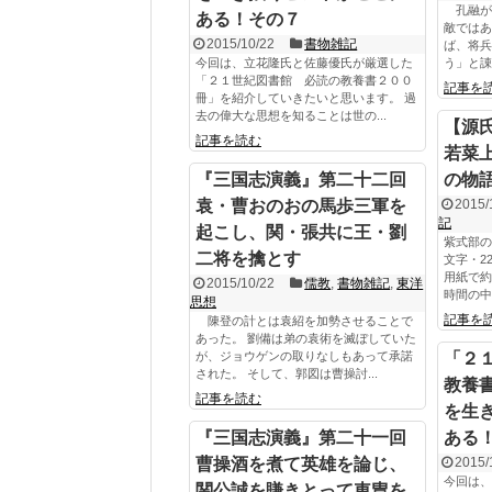
孔融が
ある！その７
敵ではあ
2015/10/22
書物雑記
ば、将兵
今回は、立花隆氏と佐藤優氏が厳選した
う」と諌
「２１世紀図書館 必読の教養書２００
記事を
冊」を紹介していきたいと思います。 過
去の偉大な思想を知ることは世の...
【源氏
記事を読む
若菜
『三国志演義』第二十二回
の物
袁・曹おのおの馬歩三軍を
2015/
記
起こし、関・張共に王・劉
紫式部の
二将を擒とす
文字・2
用紙で約
2015/10/22
儒教
,
書物雑記
,
東洋
時間の中で
思想
記事を
陳登の計とは袁紹を加勢させることで
あった。 劉備は弟の袁術を滅ぼしていた
が、ジョウゲンの取りなしもあって承諾
「２
された。 そして、郭図は曹操討...
教養
記事を読む
を生
『三国志演義』第二十一回
ある
曹操酒を煮て英雄を論じ、
2015/
今回は、
関公誠を賺きとって車冑を