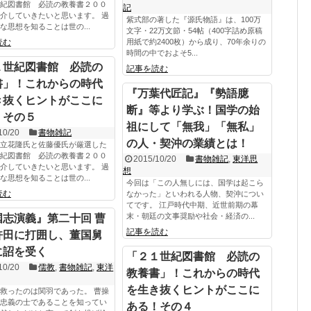
紀図書館 必読の教養書２００
記
介していきたいと思います。 過
紫式部の著した『源氏物語』は、100万
な思想を知ることは世の...
文字・22万文節・54帖（400字詰め原稿
読む
用紙で約2400枚）から成り、70年余りの
時間の中でおよそ5...
１世紀図書館 必読の
記事を読む
書」！これからの時代
『万葉代匠記』『勢語臆
き抜くヒントがここに
断』等より学ぶ！国学の始
！その５
祖にして「無我」「無私」
10/20
書物雑記
の人・契沖の業績とは！
立花隆氏と佐藤優氏が厳選した
紀図書館 必読の教養書２００
2015/10/20
書物雑記
,
東洋思
介していきたいと思います。 過
想
な思想を知ることは世の...
今回は「この人無しには、国学は起こら
読む
なかった」といわれる人物、契沖につい
てです。 江戸時代中期、近世前期の幕
末・朝廷の文事奨励や社会・経済の...
国志演義』第二十回 曹
記事を読む
許田に打囲し、董国舅
に詔を受く
「２１世紀図書館 必読の
10/20
儒教
,
書物雑記
,
東洋
教養書」！これからの時代
を生き抜くヒントがここに
救ったのは関羽であった。 曹操
忠義の士であることを知ってい
ある！その４