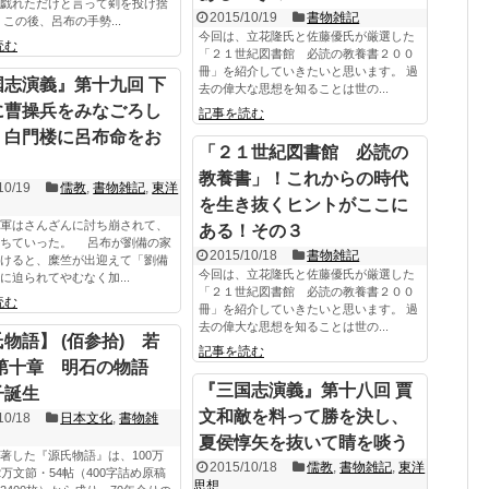
戯れただけと言って剣を投げ捨
2015/10/19
書物雑記
この後、呂布の手勢...
今回は、立花隆氏と佐藤優氏が厳選した
読む
「２１世紀図書館 必読の教養書２００
冊」を紹介していきたいと思います。 過
国志演義』第十九回 下
去の偉大な思想を知ることは世の...
に曹操兵をみなごろし
記事を読む
、白門楼に呂布命をお
「２１世紀図書館 必読の
教養書」！これからの時代
10/19
儒教
,
書物雑記
,
東洋
を生き抜くヒントがここに
軍はさんざんに討ち崩されて、
ある！その３
落ちていった。 呂布が劉備の家
2015/10/18
書物雑記
けると、糜竺が出迎えて「劉備
今回は、立花隆氏と佐藤優氏が厳選した
に迫られてやむなく加...
「２１世紀図書館 必読の教養書２００
読む
冊」を紹介していきたいと思います。 過
去の偉大な思想を知ることは世の...
物語】 (佰参拾) 若
記事を読む
 第十章 明石の物語
『三国志演義』第十八回 賈
子誕生
文和敵を料って勝を決し、
10/18
日本文化
,
書物雑
夏侯惇矢を抜いて睛を啖う
著した『源氏物語』は、100万
2015/10/18
儒教
,
書物雑記
,
東洋
2万文節・54帖（400字詰め原稿
思想