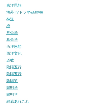
東洋思想
海外TVドラマ&Movie
神道
禅
算命学
算命学
西洋思想
西洋文化
道教
陰陽五行
陰陽五行
陰陽道
陽明学
陽明学
雑感あれこれ