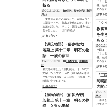
「２１世
斬る
冊」を紹
去の偉大
2015/10/21
儒教
,
書物雑記
,
東洋
記事を
思想
董承等が誰かと尋ねると、馬騰が言う
「２
に劉備だった。 董承は劉備を訪れて事の
次第を話した。 そして、劉備は連判状に
教養
名を記した。 後日劉備が...
を生
記事を読む
ある
【源氏物語】 (佰参拾弐)
2015/
若菜上 第十二章 明石の物
今回は、
「２１世
語 一族の宿世
冊」を紹
2015/10/20
日本文化
,
書物雑
去の偉大
記
記事を
紫式部の著した『源氏物語』は、100万
文字・22万文節・54帖（400字詰め原稿
『三
用紙で約2400枚）から成り、70年余りの
阿瞞
時間の中でおよそ5...
記事を読む
内閣
2015/
【源氏物語】 (佰参拾壱)
思想
若菜上 第十一章 明石の物
張遼を
は張遼が
語 入道の手紙