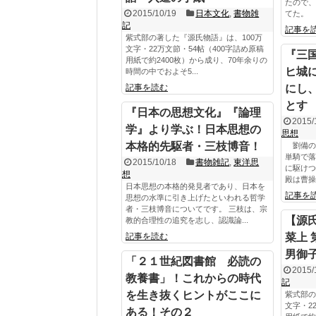
たので、
2015/10/19
日本文化
,
書物雑
てた。 
記
記事を
紫式部の著した『源氏物語』は、100万
文字・22万文節・54帖（400字詰め原稿
『三
用紙で約2400枚）から成り、70年余りの
ヒ城
時間の中でおよそ5...
記事を読む
にし
とす
『日本の思想文化』『論理
2015/
学』より学ぶ！日本思想の
思想
本格的先駆者・三枝博音！
劉備の
単騎で
2015/10/18
書物雑記
,
東洋思
に駆けつ
想
殿は曹操
日本思想の本格的発見者であり、日本を
記事を
思想の水準に引き上げたといわれる哲学
者・三枝博音についてです。 三枝は、宗
【源氏
教的合理性の追究を志し、認識論...
記事を読む
菜上
男御
「２１世紀図書館 必読の
2015/
教養書」！これからの時代
記
を生き抜くヒントがここに
紫式部の
文字・2
ある！その２