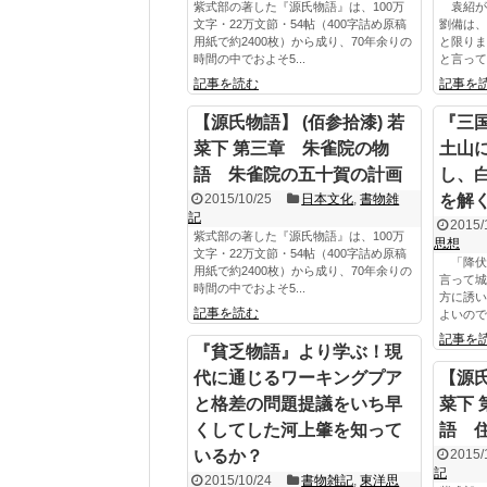
紫式部の著した『源氏物語』は、100万
袁紹が
文字・22万文節・54帖（400字詰め原稿
劉備は、
用紙で約2400枚）から成り、70年余りの
と限りま
時間の中でおよそ5...
と言って
記事を読む
記事を
【源氏物語】 (佰参拾漆) 若
『三
菜下 第三章 朱雀院の物
土山
語 朱雀院の五十賀の計画
し、
2015/10/25
日本文化
,
書物雑
を解
記
2015/
紫式部の著した『源氏物語』は、100万
思想
文字・22万文節・54帖（400字詰め原稿
「降伏
用紙で約2400枚）から成り、70年余りの
言って城
時間の中でおよそ5...
方に誘い
記事を読む
よいので
記事を
『貧乏物語』より学ぶ！現
代に通じるワーキングプア
【源氏
と格差の問題提議をいち早
菜下
くしてした河上肇を知って
語 
いるか？
2015/
記
2015/10/24
書物雑記
,
東洋思