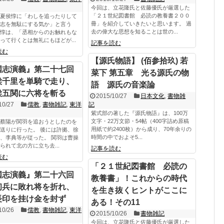
今回は、立花隆氏と佐藤優氏が厳選した
「２１世紀図書館 必読の教養書２００
夏侯惇に「わしを追ったりして
冊」を紹介していきたいと思います。 過
志を無駄にする気か」と言う
去の偉大な思想を知ることは世の...
惇は、「丞相からのお触れもな
って行くとは無礼にもほどが...
記事を読む
読む
【源氏物語】 (佰参拾玖) 若
国志演義』第二十七回
菜下 第五章 光る源氏の物
侯千里を単騎で走り、
語 源氏の音楽論
侯五関に六将を斬る
2015/10/27
日本文化
,
書物雑
10/27
儒教
,
書物雑記
,
東洋
記
紫式部の著した『源氏物語』は、100万
文字・22万文節・54帖（400字詰め原稿
蔡陽が関羽を追おうとしたのを
用紙で約2400枚）から成り、70年余りの
送りに行った。 後には許拠、徐
時間の中でおよそ5...
、李典等が従った。 関羽は曹操
られて北の方に立ち去...
記事を読む
読む
「２１世紀図書館 必読の
国志演義』第二十六回
教養書」！これからの時代
初兵に敗れ将を折れ、
を生き抜くヒントがここに
長印を挂け金を封ず
ある！その11
10/26
儒教
,
書物雑記
,
東洋
2015/10/26
書物雑記
今回は、立花隆氏と佐藤優氏が厳選した