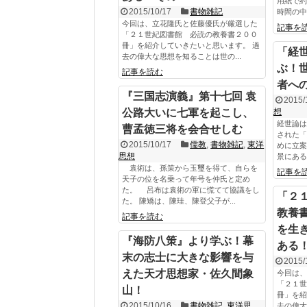
用紙で約
2015/10/17
書物雑記
時間の中で
今回は、立花隆氏と佐藤優氏が厳選した
記事を
「２１世紀図書館 必読の教養書２００
冊」を紹介していきたいと思います。 過
「経
去の偉大な思想を知ることは世の...
ぶ！
記事を読む
者へ
『三国志演義』第十七回 袁
2015/
公路大いに七軍を起こし、
想
経世論は
曹孟徳三将を会合せしむ
された「
2015/10/17
儒教
,
書物雑記
,
東洋
めに立案
思想
景にある
袁術は、孫策から玉璽を得て、自らを
記事を
天子の位を名乗って年号を仲氏と定め
た。 呂布は袁術の軍に慌てて協議をし
「２
た。 陳矯は、陳珪、陳登父子が...
教養
記事を読む
を生
『海防八策』より学ぶ！幕
ある
末の志士に大きな影響を与
2015/
えた天才思想家・佐久間象
今回は、
「２１世
山！
冊」を紹
2015/10/16
書物雑記
,
東洋思
去の偉大