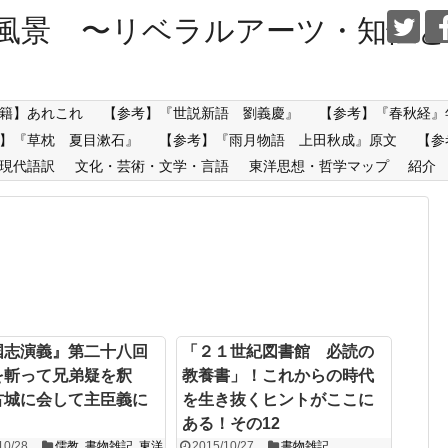
風景 〜リベラルアーツ・知性と
籍】あれこれ
【参考】『世説新語 劉義慶』
【参考】『春秋経』
】『草枕 夏目漱石』
【参考】『雨月物語 上田秋成』原文
【参
現代語訳
文化・芸術・文学・言語
東洋思想・哲学マップ
紹介
国志演義』第二十八回
「２１世紀図書館 必読の
を斬って兄弟疑を釈
教養書」！これからの時代
古城に会して主臣義に
を生き抜くヒントがここに
ある！その12
10/28
儒教
,
書物雑記
,
東洋
2015/10/27
書物雑記