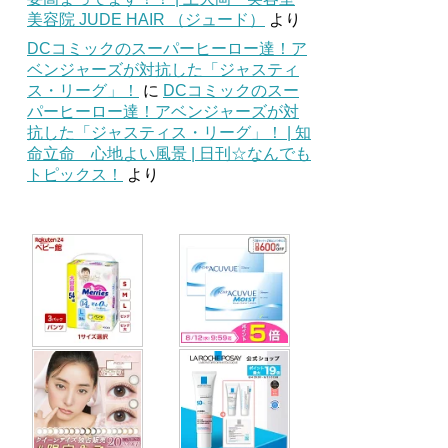
美容院 JUDE HAIR （ジュード）
より
DCコミックのスーパーヒーロー達！ア
ベンジャーズが対抗した「ジャスティ
ス・リーグ」！
に
DCコミックのスー
パーヒーロー達！アベンジャーズが対
抗した「ジャスティス・リーグ」！ | 知
命立命 心地よい風景 | 日刊☆なんでも
トピックス！
より