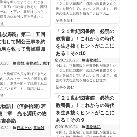
劉備を斬らせようとしたとき、
「２１世紀図書館 必読の教養書２００
「天下に似た者は数あり、関羽
冊」を紹介していきたいと思います。 過
せぬ」と言い、袁紹はもっとも
去の偉大な思想を知ることは世の...
顔良の仇を討つ事を考えた...
記事を読む
読む
「２１世紀図書館 必読の
国志演義』第二十五回
教養書」！これからの時代
に屯して関公三事を約
を生き抜くヒントがここに
白馬を救って曹操重囲
ある！その10
く
2015/10/25
書物雑記
10/25
儒教
,
書物雑記
,
東洋
今回は、立花隆氏と佐藤優氏が厳選した
「２１世紀図書館 必読の教養書２００
した劉備軍の兵を逃げてきたと
冊」を紹介していきたいと思います。 過
内に入れさせ、一方で関羽を遠
去の偉大な思想を知ることは世の...
出し、退路を断って説得すれば
記事を読む
ございます」と、賈詡カは...
読む
「２１世紀図書館 必読の
教養書」！これからの時代
物語】 (佰参拾陸) 若
を生き抜くヒントがここに
 第二章 光る源氏の物
ある！その９
住吉参詣
2015/10/24
書物雑記
10/24
日本文化
,
書物雑
今回は、立花隆氏と佐藤優氏が厳選した
「２１世紀図書館 必読の教養書２００