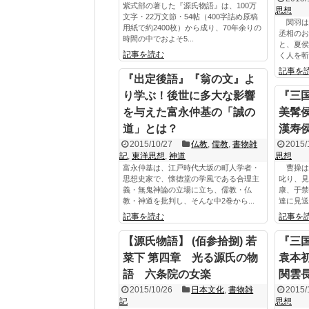
紫式部の著した『源氏物語』は、100万
思想
文字・22万文節・54帖（400字詰め原稿
関羽は
用紙で約2400枚）から成り、70年余りの
丞相のお
時間の中でおよそ5...
と、夏侯
記事を読む
く人を斬
記事を
『出定後語』『翁の文』よ
り学ぶ！後世に多大な影響
『三
を与えた富永仲基の「誠の
美髯
道」とは？
漢寿
2015/10/27
仏教
,
儒教
,
書物雑
2015/
記
,
東洋思想
,
神道
思想
富永仲基は、江戸時代大坂の町人学者・
曹操は
思想史家で、懐徳堂の学風である合理主
叱り、見
義・無鬼神論の立場に立ち、儒教・仏
康、于禁
教・神道を批判し、そんな中2巻から...
達に見送
記事を読む
記事を
【源氏物語】 (佰参拾捌) 若
『三
菜下 第四章 光る源氏の物
袁本
語 六条院の女楽
関雲
2015/10/26
日本文化
,
書物雑
2015/
記
思想