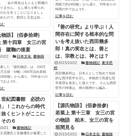
、 「あの両名はもともと劉備の
用紙で約2400枚）から成り、70年余りの
りません。 もし彼らを斬られ
時間の中でおよそ5...
の心を失うことになりましょ
記事を読む
めたので、劉岱と王忠は命...
読む
『善の研究』より学ぶ！人
間存在に関する根本的な問
物語】 (佰参拾肆)
いを考え抜いた西田幾多
上 第十四章 女三の宮
郎！真の実在とは、善と
語 蹴鞠の後宴
は、宗教とは、神とは？
10/22
日本文化
,
書物雑
2015/10/22
書物雑記
,
東洋思
著した『源氏物語』は、100万
想
2万文節・54帖（400字詰め原稿
西田幾多郎は、日本人として初めて包括
2400枚）から成り、70年余りの
的な西洋哲学を示し、本格的で高度な哲
およそ5...
学真理を発見した偉人です。 そんな西田
哲学の特徴は、禅の精神から編み...
読む
記事を読む
１世紀図書館 必読の
【源氏物語】 (佰参拾参)
書」！これからの時代
若菜上 第十三章 女三の宮
き抜くヒントがここに
の物語 柏木、女三の宮を
！その６
垣間見る
10/21
書物雑記
立花隆氏と佐藤優氏が厳選した
2015/10/21
日本文化
,
書物雑