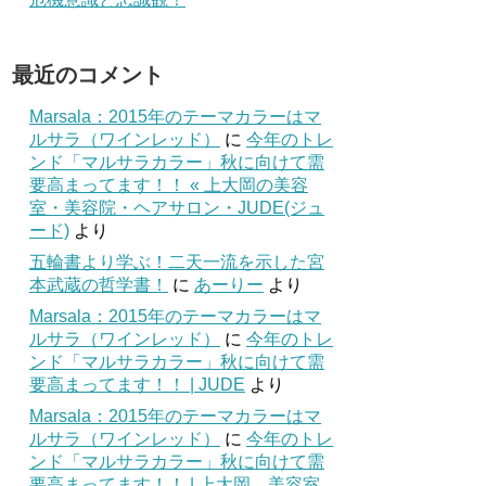
最近のコメント
Marsala：2015年のテーマカラーはマ
ルサラ（ワインレッド）
に
今年のトレ
ンド「マルサラカラー」秋に向けて需
要高まってます！！ « 上大岡の美容
室・美容院・ヘアサロン・JUDE(ジュ
ード)
より
五輪書より学ぶ！二天一流を示した宮
本武蔵の哲学書！
に
あーりー
より
Marsala：2015年のテーマカラーはマ
ルサラ（ワインレッド）
に
今年のトレ
ンド「マルサラカラー」秋に向けて需
要高まってます！！ | JUDE
より
Marsala：2015年のテーマカラーはマ
ルサラ（ワインレッド）
に
今年のトレ
ンド「マルサラカラー」秋に向けて需
要高まってます！！ | 上大岡 美容室