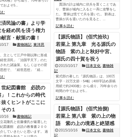
2400枚）から成り、70年余りの
賈詡の計は城内に伏兵を置くことであ
およそ5...
り、曹操が城内に入ると一斉に攻撃をし
読む
た。 曹操は慌てて兵を退いた。 劉表は、
曹操が兵を退いたのを見ると、...
世済民論の書」より学
記事を読む
世を経め民を済う権力
【源氏物語】 (佰弐拾玖)
の献言・献策の書！
若菜上 第九章 光る源氏の
10/17
書物雑記
,
東洋思
物語 紫の上と秋好中宮、
、主として江戸中期以降に形成
源氏の四十賀を祝う
経世済民」「治国平天下」のた
された諸論策、もしくはその背
2015/10/17
日本文化
,
書物雑
思想で、「経世思想」「経...
記
紫式部の著した『源氏物語』は、100万
読む
文字・22万文節・54帖（400字詰め原稿
用紙で約2400枚）から成り、70年余りの
１世紀図書館 必読の
時間の中でおよそ5...
書」！これからの時代
記事を読む
き抜くヒントがここに
【源氏物語】 (佰弐拾捌)
！その１
若菜上 第八章 紫の上の物
10/16
書物雑記
立花隆氏と佐藤優氏が厳選した
語 紫の上の境遇と絶望感
紀図書館 必読の教養書２００
2015/10/16
日本文化
,
書物雑
介していきたいと思います。 過
記
な思想を知ることは世の...