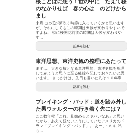
桜ことばに想う！世の中に たえて桜
のなかりせば 春の心は のどけから
まし
来月には桜が芽吹く時節に入っていくかと思います
が、それにしてもこの時期は天候が変わりやすいで
すよね。 特に桜開花前後の時期は天候が変わりや
す...
記事を読む
東洋思想、東洋史観の整理にあたって
まずは、大きな核となる東洋思想、東洋史観を整理
してみようと思うに至る経緯を記しておきたいと思
います。 きっかけは、先日も書いた凡そ１０年単...
記事を読む
ブレイキング・バッド：道を踏み外し
た男ウォルターの行き着く先には？
ここ数年程「これ、見始めるとヤバいなあ」と思い
ながら、あえて観ないようにしていたアメリカのド
ラマ『ブレイキング・バッド』。 あー、ついに私
も...