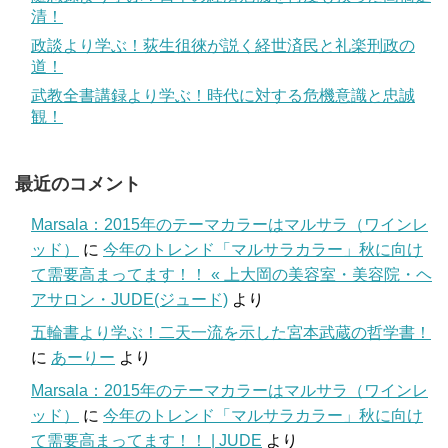
清！
政談より学ぶ！荻生徂徠が説く経世済民と礼楽刑政の
道！
武教全書講録より学ぶ！時代に対する危機意識と忠誠
観！
最近のコメント
Marsala：2015年のテーマカラーはマルサラ（ワインレ
ッド）
に
今年のトレンド「マルサラカラー」秋に向け
て需要高まってます！！ « 上大岡の美容室・美容院・ヘ
アサロン・JUDE(ジュード)
より
五輪書より学ぶ！二天一流を示した宮本武蔵の哲学書！
に
あーりー
より
Marsala：2015年のテーマカラーはマルサラ（ワインレ
ッド）
に
今年のトレンド「マルサラカラー」秋に向け
て需要高まってます！！ | JUDE
より