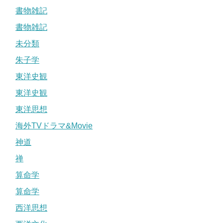
書物雑記
書物雑記
未分類
朱子学
東洋史観
東洋史観
東洋思想
海外TVドラマ&Movie
神道
禅
算命学
算命学
西洋思想