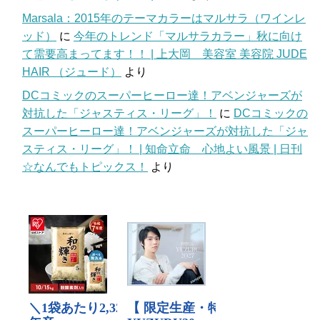
Marsala：2015年のテーマカラーはマルサラ（ワインレ
ッド）
に
今年のトレンド「マルサラカラー」秋に向け
て需要高まってます！！ | 上大岡 美容室 美容院 JUDE
HAIR （ジュード）
より
DCコミックのスーパーヒーロー達！アベンジャーズが
対抗した「ジャスティス・リーグ」！
に
DCコミックの
スーパーヒーロー達！アベンジャーズが対抗した「ジャ
スティス・リーグ」！ | 知命立命 心地よい風景 | 日刊
☆なんでもトピックス！
より