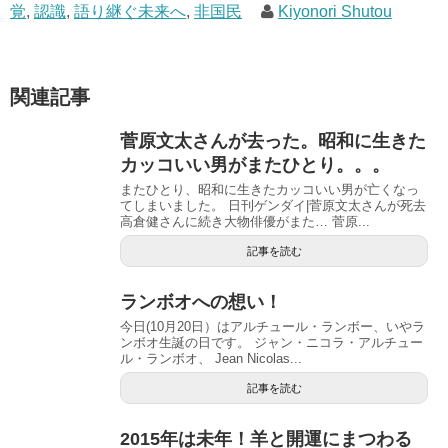
覚
,
認識
,
語り継ぐ未来へ
,
非国民
Kiyonori Shutou
関連記事
菅原文太さんが去った。昭和に生きた
カッコいい男がまたひとり。。。
またひとり、昭和に生きたカッコいい男が亡くなっ
てしまいました。 日刊ゲンダイ|菅原文太さんが死去
高倉健さんに続き大物俳優がまた… 菅原...
記事を読む
ランボオへの想い！
今日(10月20日）はアルチュール・ランボー、いやラ
ンボオ生誕の日です。 ジャン・ニコラ・アルチュー
ル・ランボオ、 Jean Nicolas...
記事を読む
2015年は未年！羊と開運にまつわる