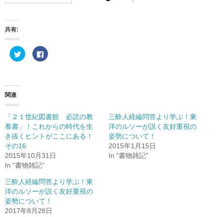
共有:
ク
F
リ
a
ッ
c
ク
e
し
b
て
o
T
o
w
k
関連
i
で
t
共
t
有
e
す
「２１世紀図書館 必読の教
三酔人経綸問答より学ぶ！東
r
る
養書」！これからの時代を生
洋のルソーが説く友好重視の
で
に
共
は
き抜くヒントがここにある！
姿勢について！
有
ク
(
リ
その16
2015年1月15日
新
ッ
2015年10月31日
In “書物雑記”
し
ク
い
し
In “書物雑記”
ウ
て
ィ
く
ン
だ
三酔人経綸問答より学ぶ！東
ド
さ
洋のルソーが説く友好重視の
ウ
い
で
(
姿勢について！
開
新
き
し
2017年8月28日
ま
い