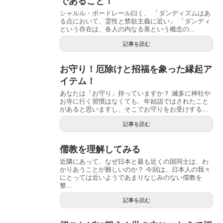
であること！
シャルル・ボードレール曰く、 「ダンディズムはあ
る点において、霊性と禁欲主義に近い」 「ダンディ
という存在は、各人の内なる美という概念の...
記事を読む
お守り！厄除けと招福を象った縁起ア
イテム！
あなたは「お守り」持っていますか？ 滅多に神社や
お寺に行く習慣はなくても、年始詣ではされたこと
があると思いますし、そこでお守りをお受けする...
記事を読む
儒教を理解してみる
近隣にあって、なぜ日本と最も近くの国同士は、わ
かりあうことが難しいのか？ 今回は、日本人の我々
にとっては近いようであまりなじみのない儒教を
整...
記事を読む