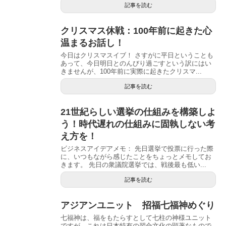
記事を読む
クリスマス休戦：100年前に起きた心
温まるお話し！
今日はクリスマスイブ！ さすがに平日ということも
あって、今日明日とのんびり過ごすという訳にはい
きませんが、100年前に実際に起きたクリスマ...
記事を読む
21世紀らしい選挙の仕組みを構築しよ
う！時代遅れの仕組みに固執しない考
え方を！
ビジネスアイデアメモ： 先日選挙で投票に行った際
に、いつもながら感じたことをちょっとメモしてお
きます。 先日の衆議院選挙では、戦後最も低い...
記事を読む
アジアンユニット 招福七福神めぐり
七福神は、福をもたらすとして七柱の神様ユニット
ですが、これは日本特有の習合文化の顕著なもので