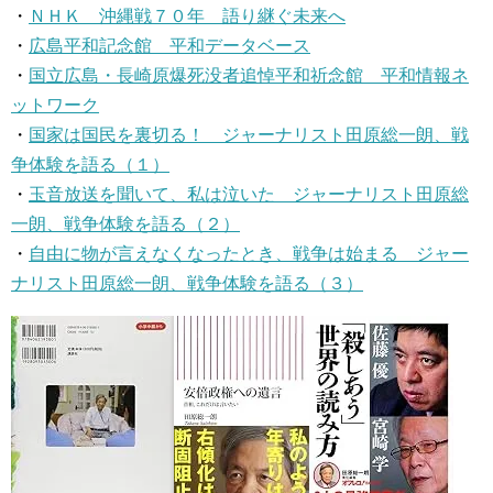
・
ＮＨＫ 沖縄戦７０年 語り継ぐ未来へ
・
広島平和記念館 平和データベース
・
国立広島・長崎原爆死没者追悼平和祈念館 平和情報ネ
ットワーク
・
国家は国民を裏切る！ ジャーナリスト田原総一朗、戦
争体験を語る（１）
・
玉音放送を聞いて、私は泣いた ジャーナリスト田原総
一朗、戦争体験を語る（２）
・
自由に物が言えなくなったとき、戦争は始まる ジャー
ナリスト田原総一朗、戦争体験を語る（３）