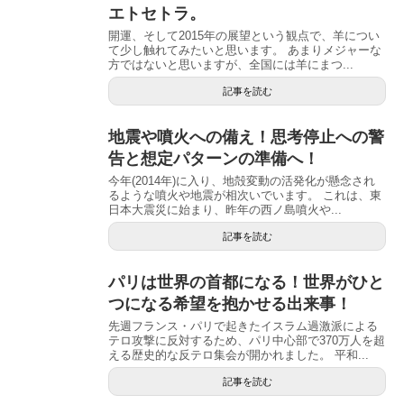
エトセトラ。
開運、そして2015年の展望という観点で、羊につい
て少し触れてみたいと思います。 あまりメジャーな
方ではないと思いますが、全国には羊にまつ...
記事を読む
地震や噴火への備え！思考停止への警
告と想定パターンの準備へ！
今年(2014年)に入り、地殻変動の活発化が懸念され
るような噴火や地震が相次いでいます。 これは、東
日本大震災に始まり、昨年の西ノ島噴火や...
記事を読む
パリは世界の首都になる！世界がひと
つになる希望を抱かせる出来事！
先週フランス・パリで起きたイスラム過激派による
テロ攻撃に反対するため、パリ中心部で370万人を超
える歴史的な反テロ集会が開かれました。 平和...
記事を読む