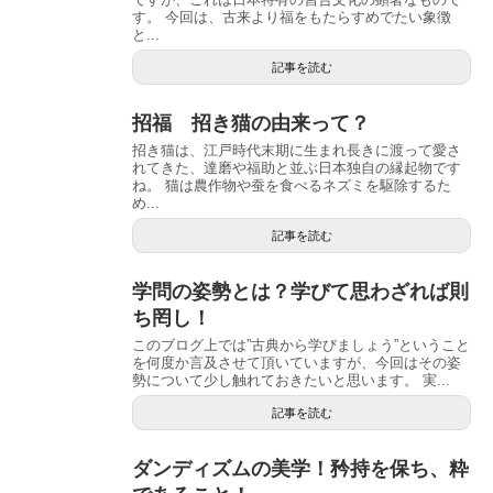
す。 今回は、古来より福をもたらすめでたい象徴
と...
記事を読む
招福 招き猫の由来って？
招き猫は、江戸時代末期に生まれ長きに渡って愛さ
れてきた、達磨や福助と並ぶ日本独自の縁起物です
ね。 猫は農作物や蚕を食べるネズミを駆除するた
め...
記事を読む
学問の姿勢とは？学びて思わざれば則
ち罔し！
このブログ上では”古典から学びましょう”ということ
を何度か言及させて頂いていますが、今回はその姿
勢について少し触れておきたいと思います。 実...
記事を読む
ダンディズムの美学！矜持を保ち、粋