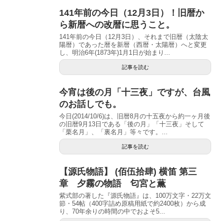
141年前の今日（12月3日）！旧暦か
ら新暦への改暦に思うこと。
141年前の今日（12月3日）、それまで旧暦（太陰太
陽暦）であった暦を新暦（西暦・太陽暦）へと変更
し、明治6年(1873年)1月1日が始まり...
記事を読む
今宵は後の月「十三夜」ですが、台風
のお話しでも。
今日(2014/10/6)は、旧暦8月の十五夜から約一ヶ月後
の旧暦9月13日である「後の月」「十三夜」そして
「栗名月」、「裏名月」等々です。...
記事を読む
【源氏物語】 (佰伍拾肆) 横笛 第三
章 夕霧の物語 匂宮と薫
紫式部の著した『源氏物語』は、100万文字・22万文
節・54帖（400字詰め原稿用紙で約2400枚）から成
り、70年余りの時間の中でおよそ5...