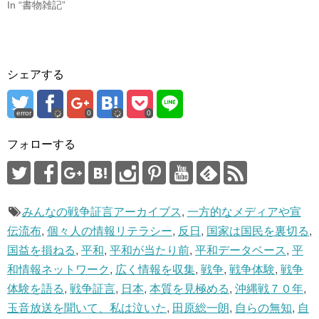
In “書物雑記”
す
ウ
)
ィ
ン
ド
ウ
で
開
き
ま
シェアする
す
)
error
0
0
フォローする
みんなの戦争証言アーカイブス
,
一方的なメディアや宣
伝流布
,
個々人の情報リテラシー
,
反日
,
国家は国民を裏切る
,
国益を損ねる
,
平和
,
平和が当たり前
,
平和データベース
,
平
和情報ネットワーク
,
広く情報を収集
,
戦争
,
戦争体験
,
戦争
体験を語る
,
戦争証言
,
日本
,
本質を見極める
,
沖縄戦７０年
,
玉音放送を聞いて、私は泣いた
,
田原総一朗
,
自らの無知
,
自