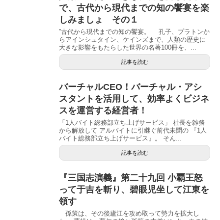
で、古代から現代までの知の饗宴を楽
しみましょ その１
”古代から現代までの知の饗宴。 孔子、プラトンか
らアインシュタイン、ケインズまで、人類の歴史に
大きな影響をもたらした世界の名著100冊を、...
記事を読む
バーチャルCEO！バーチャル・アシ
スタントを活用して、効率よくビジネ
スを運営する経営者！
「1人バイト総務部立ち上げサービス」 社長を雑務
から解放して アルバイトに引継ぐ前代未聞の 『1人
バイト総務部立ち上げサービス』。 そん...
記事を読む
『三国志演義』第二十九回 小覇王怒
って于吉を斬り、碧眼児坐して江東を
領す
孫策は、その後廬江を攻め取って勢力を拡大し