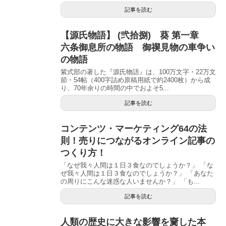
記事を読む
【源氏物語】 (弐拾捌) 葵 第一章
六条御息所の物語 御禊見物の車争い
の物語
紫式部の著した『源氏物語』は、100万文字・22万文
節・54帖（400字詰め原稿用紙で約2400枚）から成
り、70年余りの時間の中でおよそ5...
記事を読む
コンテンツ・マーケティング64の法
則！売りにつながるオンライン記事の
つくり方！
「なぜ我々人間は１日３食なのでしょうか？」 「な
ぜ我々人間は１日３食なのでしょうか？」 「あなた
の周りにこんな迷惑な人いませんか？」 「も...
記事を読む
人類の歴史に大きな影響を齎した本