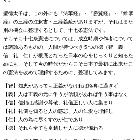
聖徳太子は、この外にも『法華経』・『勝鬘経』・『維摩
経』の三経の注釈書・三経義疏がありますが、それはまた
別の機会に整理するとして、十七条憲法です。
そもそも十七条憲法については、成立時期や作者について
は諸論あるものの、人間が持つべき５つの徳（智 義
信 礼 仁）が根底となった日本の心をじっくりと知るた
めにも、そして今の時代だからこそ日本で最初に出来たこ
の憲法を改めて理解するために、整理してみます。
【智】知恵があっても正義がなければ略奪に過ぎず
【義】人は正義の元に争うが信頼があれば争う事はなく
【信】信頼は感謝や尊敬、礼儀正しい人に集まり
【礼】礼儀を知ると人の慈悲、人の仁愛を理解し
【仁】人の為に尽くすのが仁であり
【徳】それら全てを卓越した人に徳が備わる