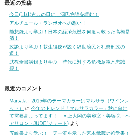
最近の投稿
今日(11/1)古典の日に、源氏物語を読む！
アルチュール・ランボオへの想い！
随想録より学ぶ！日本の経済危機を何度も救った高橋是
清！
政談より学ぶ！荻生徂徠が説く経世済民と礼楽刑政の
道！
武教全書講録より学ぶ！時代に対する危機意識と忠誠
観！
最近のコメント
Marsala：2015年のテーマカラーはマルサラ（ワインレ
ッド）
に
今年のトレンド「マルサラカラー」秋に向け
て需要高まってます！！ « 上大岡の美容室・美容院・ヘ
アサロン・JUDE(ジュード)
より
五輪書より学ぶ！二天一流を示した宮本武蔵の哲学書！