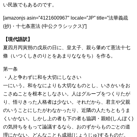
い民族でもあるのです。
[amazonjs asin=”4121600967″ locale=”JP” title=”法華義疏
(抄)・十七条憲法 (中公クラシックス)”]
【現代語訳】
夏四月丙寅朔の戊辰の日に、皇太子、親ら肇めて憲法十七
條（いつくしきのりとをあまりななをち）を作る。
第一条
・人と争わずに和を大切にしなさい
一にいう。和をなによりも大切なものとし、いさかいをお
こさぬことを根本としなさい。人はグループをつくりたが
り、悟りきった人格者は少ない。それだから、君主や父親
のいうことにしたがわなかったり、近隣の人たちともうま
くいかない。しかし上の者も下の者も協調・親睦(しんぼく)
の気持ちをもって論議するなら、おのずからものごとの道
理にかない、どんなことも成就(じょうじゅ)するものだ。