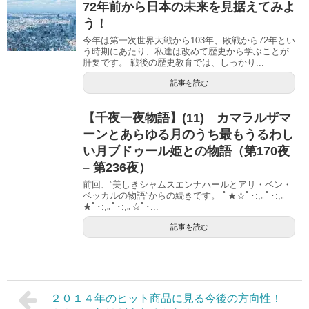
72年前から日本の未来を見据えてみよ
う！
今年は第一次世界大戦から103年、敗戦から72年とい
う時期にあたり、私達は改めて歴史から学ぶことが
肝要です。 戦後の歴史教育では、しっかり...
記事を読む
【千夜一夜物語】(11) カマラルザマ
ーンとあらゆる月のうち最もうるわし
い月ブドゥール姫との物語（第170夜
– 第236夜）
前回、”美しきシャムスエンナハールとアリ・ベン・
ベッカルの物語”からの続きです。 ﾟ★☆ﾟ･:,｡ﾟ･:,｡
★ﾟ･:,｡ﾟ･:,｡☆ﾟ･...
記事を読む
２０１４年のヒット商品に見る今後の方向性！