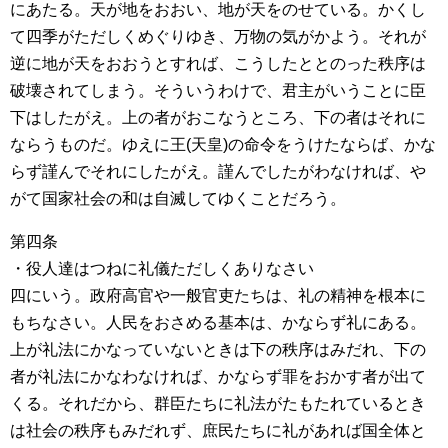
にあたる。天が地をおおい、地が天をのせている。かくし
て四季がただしくめぐりゆき、万物の気がかよう。それが
逆に地が天をおおうとすれば、こうしたととのった秩序は
破壊されてしまう。そういうわけで、君主がいうことに臣
下はしたがえ。上の者がおこなうところ、下の者はそれに
ならうものだ。ゆえに王(天皇)の命令をうけたならば、かな
らず謹んでそれにしたがえ。謹んでしたがわなければ、や
がて国家社会の和は自滅してゆくことだろう。
第四条
・役人達はつねに礼儀ただしくありなさい
四にいう。政府高官や一般官吏たちは、礼の精神を根本に
もちなさい。人民をおさめる基本は、かならず礼にある。
上が礼法にかなっていないときは下の秩序はみだれ、下の
者が礼法にかなわなければ、かならず罪をおかす者が出て
くる。それだから、群臣たちに礼法がたもたれているとき
は社会の秩序もみだれず、庶民たちに礼があれば国全体と