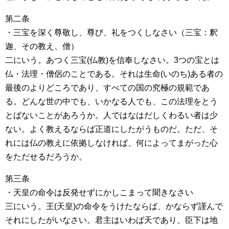
第二条
・三宝を深く尊敬し、尊び、礼をつくしなさい（三宝：釈
迦、その教え、僧）
二にいう。あつく三宝(仏教)を信奉しなさい。3つの宝とは
仏・法理・僧侶のことである。それは生命(いのち)ある者の
最後のよりどころであり、すべての国の究極の規範であ
る。どんな世の中でも、いかなる人でも、この法理をとう
とばないことがあろうか。人ではなはだしくわるい者は少
ない。よく教えるならば正道にしたがうものだ。ただ、そ
れには仏の教えに依拠しなければ、何によってまがった心
をただせるだろうか。
第三条
・天皇の命令は反発せずにかしこまって聞きなさい
三にいう。王(天皇)の命令をうけたならば、かならず謹んで
それにしたがいなさい。君主はいわば天であり、臣下は地