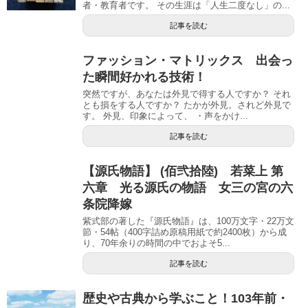
者・教育者です。 その生涯は「人生二度なし」の...
記事を読む
ファッション・マトリックス 出会っ
た瞬間好かれる技術！
突然ですが、あなたは外見で得する人ですか？ それ
とも損をする人ですか？ たかが外見。されど外見で
す。 外見、印象によって、 ・声をかけ...
記事を読む
【源氏物語】 (佰弐拾陸) 若菜上 第
六章 光る源氏の物語 女三の宮の六
条院降嫁
紫式部の著した『源氏物語』は、100万文字・22万文
節・54帖（400字詰め原稿用紙で約2400枚）から成
り、70年余りの時間の中でおよそ5...
記事を読む
歴史や古典から学ぶこと！103年前・