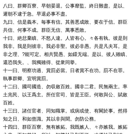
八曰、群卿百寮、早朝晏退。公事靡監。終日難盡。是以、
遲朝不逮于急。早退必事不盡。
九曰、信是義本。毎事有信。其善悪成敗、要在于信。群臣
共信、何事不成。群臣无信、萬事悉敗。
十曰、絶忿棄瞋、不怒人違。人皆有心。々各有執。彼是則
我非。我是則彼非。我必非聖。彼必非愚。共是凡夫耳。是
非之理、?能可定。相共賢愚、如鐶无端。是以、彼人雖瞋、
還恐我失。、我獨雖得、從衆同擧。
十一曰、明察功過、賞罰必當。日者賞不在功。罰不在罪。
執事群卿、宜明賞罰。
十二曰、國司國造、勿収斂百姓。國非二君。民無兩主。率
土兆民、以王爲主。所任官司、皆是王臣。何敢與公、賦斂
百姓。
十三曰、諸任官者、同知職掌。或病或使、有闕於事。然得
知之日、和如曾識。其以非與聞。勿防公務。
十四曰、群臣百寮、無有嫉妬。我既嫉人、々亦嫉我。嫉妬