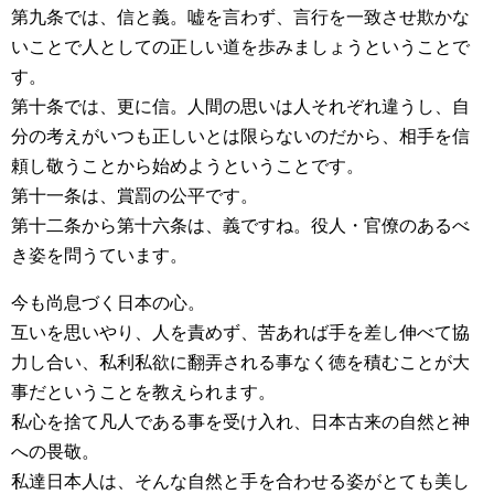
第九条では、信と義。嘘を言わず、言行を一致させ欺かな
いことで人としての正しい道を歩みましょうということで
す。
第十条では、更に信。人間の思いは人それぞれ違うし、自
分の考えがいつも正しいとは限らないのだから、相手を信
頼し敬うことから始めようということです。
第十一条は、賞罰の公平です。
第十二条から第十六条は、義ですね。役人・官僚のあるべ
き姿を問うています。
今も尚息づく日本の心。
互いを思いやり、人を責めず、苦あれば手を差し伸べて協
力し合い、私利私欲に翻弄される事なく徳を積むことが大
事だということを教えられます。
私心を捨て凡人である事を受け入れ、日本古来の自然と神
への畏敬。
私達日本人は、そんな自然と手を合わせる姿がとても美し