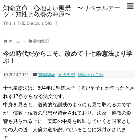
知命立命 心地よい風景 〜リベラルアー
ツ・知性と教養の海原〜
This is THE Shutou's SIGHT
ホーム
書物雑記
今の時代だからこそ、改めて十七条憲法より学
ぶ！
2014/11/7
書物雑記
,
東洋思想
,
雑感あれこれ
十七条憲法は、604年に聖徳太子（厩戸皇子）が作ったとさ
れる17条からなる法文です。
中身を見ると、道徳的な訓戒のようにも見て取れるのです
が、儒教・仏教の思想が習合されており、法家・道教の影
響も見られる上に、実際の中身を吟味していくと国家とし
ての人の道、人倫の道を説いていることに気付かされま
す。