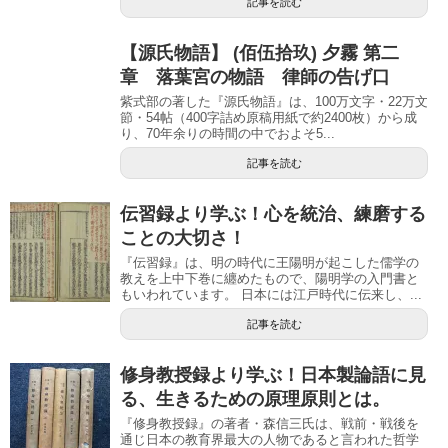
記事を読む
【源氏物語】 (佰伍拾玖) 夕霧 第二
章 落葉宮の物語 律師の告げ口
紫式部の著した『源氏物語』は、100万文字・22万文
節・54帖（400字詰め原稿用紙で約2400枚）から成
り、70年余りの時間の中でおよそ5...
記事を読む
伝習録より学ぶ！心を統治、練磨する
ことの大切さ！
『伝習録』は、明の時代に王陽明が起こした儒学の
教えを上中下巻に纏めたもので、陽明学の入門書と
もいわれています。 日本には江戸時代に伝来し、...
記事を読む
修身教授録より学ぶ！日本製論語に見
る、生きるための原理原則とは。
『修身教授録』の著者・森信三氏は、戦前・戦後を
通じ日本の教育界最大の人物であると言われた哲学