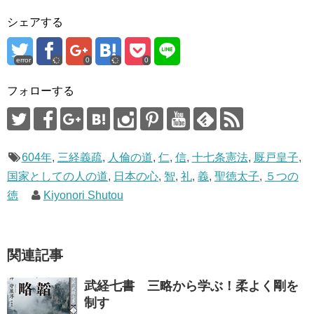
T
o
w
k
i
で
シェアする
t
共
t
有
e
す
r
る
で
に
error
0
0
共
は
有
ク
(
リ
フォローする
新
ッ
し
ク
い
し
ウ
て
ィ
く
ン
だ
ド
さ
ウ
い
604年
,
三経義疏
,
人倫の道
,
仁
,
信
,
十七条憲法
,
厩戸皇子
,
で
(
開
新
国家としての人の道
,
日本の心
,
智
,
礼
,
義
,
聖徳太子
,
５つの
き
し
ま
い
徳
Kiyonori Shutou
す
ウ
)
ィ
ン
ド
ウ
で
開
関連記事
き
ま
す
)
武経七書 三略から学ぶ！柔よく剛を
制す