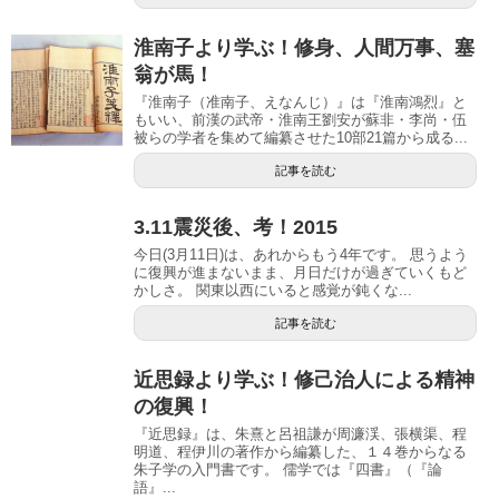
淮南子より学ぶ！修身、人間万事、塞
翁が馬！
『淮南子（准南子、えなんじ）』は『淮南鴻烈』と
もいい、前漢の武帝・淮南王劉安が蘇非・李尚・伍
被らの学者を集めて編纂させた10部21篇から成る...
記事を読む
3.11震災後、考！2015
今日(3月11日)は、あれからもう4年です。 思うよう
に復興が進まないまま、月日だけが過ぎていくもど
かしさ。 関東以西にいると感覚が鈍くな...
記事を読む
近思録より学ぶ！修己治人による精神
の復興！
『近思録』は、朱熹と呂祖謙が周濂渓、張横渠、程
明道、程伊川の著作から編纂した、１４巻からなる
朱子学の入門書です。 儒学では『四書』（『論
語』...