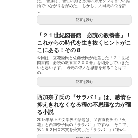
た。 曹操は、曹仁の娘と孫策の末弟ソンキョウの結
婚でつながりを深めた。 しかし、大司馬の位を許
し...
記事を読む
「２１世紀図書館 必読の教養書」！
これからの時代を生き抜くヒントがこ
こにある！その８
今回は、立花隆氏と佐藤優氏が厳選した「２１世紀
図書館 必読の教養書２００冊」を紹介していきた
いと思います。 過去の偉大な思想を知ることは世
の...
記事を読む
西加奈子氏の『サラバ！』は、感情を
抑えきれなくなる程の不思議な力が宿
る小説
2015年早々の文学界の話題は、又吉直樹氏の『火
花』と西加奈子氏の『サラバ！』ですね。 そこで、
第１５２回直木賞を受賞した『サラバ！』に触れ...