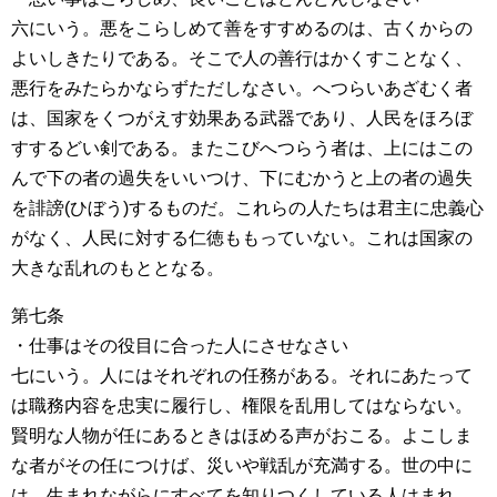
六にいう。悪をこらしめて善をすすめるのは、古くからの
よいしきたりである。そこで人の善行はかくすことなく、
悪行をみたらかならずただしなさい。へつらいあざむく者
は、国家をくつがえす効果ある武器であり、人民をほろぼ
すするどい剣である。またこびへつらう者は、上にはこの
んで下の者の過失をいいつけ、下にむかうと上の者の過失
を誹謗(ひぼう)するものだ。これらの人たちは君主に忠義心
がなく、人民に対する仁徳ももっていない。これは国家の
大きな乱れのもととなる。
第七条
・仕事はその役目に合った人にさせなさい
七にいう。人にはそれぞれの任務がある。それにあたって
は職務内容を忠実に履行し、権限を乱用してはならない。
賢明な人物が任にあるときはほめる声がおこる。よこしま
な者がその任につけば、災いや戦乱が充満する。世の中に
は、生まれながらにすべてを知りつくしている人はまれ