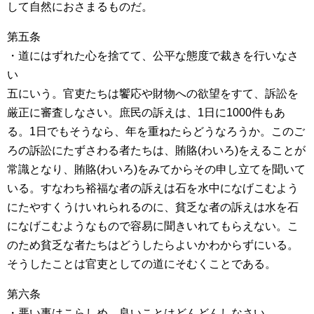
して自然におさまるものだ。
第五条
・道にはずれた心を捨てて、公平な態度で裁きを行いなさ
い
五にいう。官吏たちは饗応や財物への欲望をすて、訴訟を
厳正に審査しなさい。庶民の訴えは、1日に1000件もあ
る。1日でもそうなら、年を重ねたらどうなろうか。このご
ろの訴訟にたずさわる者たちは、賄賂(わいろ)をえることが
常識となり、賄賂(わいろ)をみてからその申し立てを聞いて
いる。すなわち裕福な者の訴えは石を水中になげこむよう
にたやすくうけいれられるのに、貧乏な者の訴えは水を石
になげこむようなもので容易に聞きいれてもらえない。こ
のため貧乏な者たちはどうしたらよいかわからずにいる。
そうしたことは官吏としての道にそむくことである。
第六条
・悪い事はこらしめ、良いことはどんどんしなさい