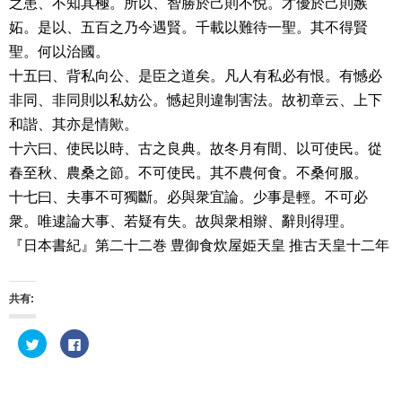
之患、不知其極。所以、智勝於己則不悦。才優於己則嫉
妬。是以、五百之乃今遇賢。千載以難待一聖。其不得賢
聖。何以治國。
十五曰、背私向公、是臣之道矣。凡人有私必有恨。有憾必
非同、非同則以私妨公。憾起則違制害法。故初章云、上下
和諧、其亦是情歟。
十六曰、使民以時、古之良典。故冬月有間、以可使民。從
春至秋、農桑之節。不可使民。其不農何食。不桑何服。
十七曰、夫事不可獨斷。必與衆宜論。少事是輕。不可必
衆。唯逮論大事、若疑有失。故與衆相辮、辭則得理。
『日本書紀』第二十二巻 豊御食炊屋姫天皇 推古天皇十二年
共有:
ク
F
リ
a
ッ
c
ク
e
し
b
て
o