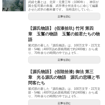
武経七書とは、北宋・元豊三年（1080年）、神宗が
国士監司業の朱服、武学博士何去非らに命じて編纂
させた武学の教科書です。 当時流行していた...
記事を読む
【源氏物語】 (佰漆拾玖) 竹河 第四
章 玉鬘の物語 玉鬘の姫君たちの物
語
紫式部の著した『源氏物語』は、100万文字・22万文
節・54帖（400字詰め原稿用紙で約2400枚）から成
り、70年余りの時間の中でおよそ5...
記事を読む
【源氏物語】 (佰陸拾漆) 御法 第三
章 光る源氏の物語 源氏の悲嘆と弔
問客たち
紫式部の著した『源氏物語』は、100万文字・22万文
節・54帖（400字詰め原稿用紙で約2400枚）から成
り、70年余りの時間の中でおよそ5...
記事を読む