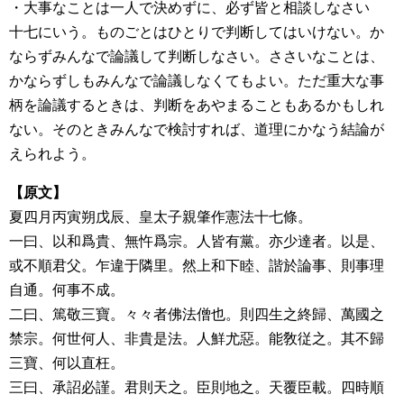
・大事なことは一人で決めずに、必ず皆と相談しなさい
十七にいう。ものごとはひとりで判断してはいけない。か
ならずみんなで論議して判断しなさい。ささいなことは、
かならずしもみんなで論議しなくてもよい。ただ重大な事
柄を論議するときは、判断をあやまることもあるかもしれ
ない。そのときみんなで検討すれば、道理にかなう結論が
えられよう。
【原文】
夏四月丙寅朔戊辰、皇太子親肇作憲法十七條。
一曰、以和爲貴、無忤爲宗。人皆有黨。亦少達者。以是、
或不順君父。乍違于隣里。然上和下睦、諧於論事、則事理
自通。何事不成。
二曰、篤敬三寶。々々者佛法僧也。則四生之終歸、萬國之
禁宗。何世何人、非貴是法。人鮮尤惡。能敎従之。其不歸
三寶、何以直枉。
三曰、承詔必謹。君則天之。臣則地之。天覆臣載。四時順