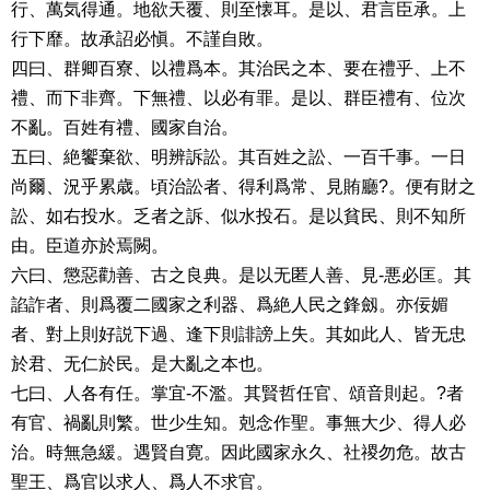
行、萬気得通。地欲天覆、則至懐耳。是以、君言臣承。上
行下靡。故承詔必愼。不謹自敗。
四曰、群卿百寮、以禮爲本。其治民之本、要在禮乎、上不
禮、而下非齊。下無禮、以必有罪。是以、群臣禮有、位次
不亂。百姓有禮、國家自治。
五曰、絶饗棄欲、明辨訴訟。其百姓之訟、一百千事。一日
尚爾、況乎累歳。頃治訟者、得利爲常、見賄廳?。便有財之
訟、如右投水。乏者之訴、似水投石。是以貧民、則不知所
由。臣道亦於焉闕。
六曰、懲惡勸善、古之良典。是以无匿人善、見-悪必匡。其
諂詐者、則爲覆二國家之利器、爲絶人民之鋒劔。亦佞媚
者、對上則好説下過、逢下則誹謗上失。其如此人、皆无忠
於君、无仁於民。是大亂之本也。
七曰、人各有任。掌宜-不濫。其賢哲任官、頌音則起。?者
有官、禍亂則繁。世少生知。剋念作聖。事無大少、得人必
治。時無急緩。遇賢自寛。因此國家永久、社禝勿危。故古
聖王、爲官以求人、爲人不求官。