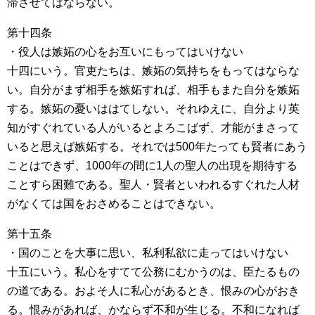
滞させてはならない。
第十四条
・役人は嫉妬の心をお互いにもってはいけない
十四にいう。官吏たちは、嫉妬の気持ちをもってはならな
い。自分がまず相手を嫉妬すれば、相手もまた自分を嫉妬
する。嫉妬の憂いははてしない。それゆえに、自分より英
知がすぐれている人がいるとよろこばず、才能がまさって
いると思えば嫉妬する。それでは500年たっても賢者にあう
ことはできず、1000年の間に1人の聖人の出現を期待する
ことすら困難である。聖人・賢者といわれるすぐれた人材
がなくては国をおさめることはできない。
第十五条
・国のことを大事に思い、私利私欲に走ってはいけない
十五にいう。私心をすてて公務にむかうのは、臣たるもの
の道である。およそ人に私心があるとき、恨みの心がおき
る。恨みがあれば、かならず不和が生じる。不和になれば