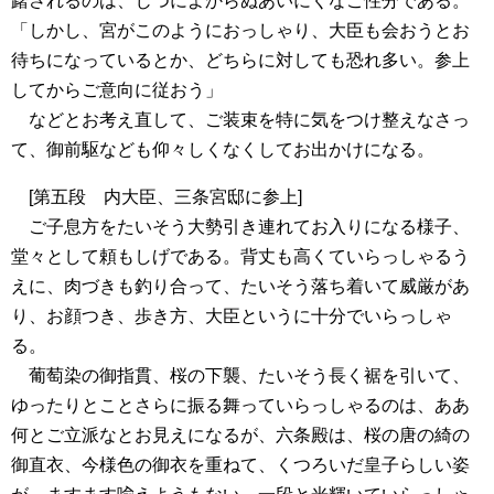
躇されるのは、じつによからぬあいにくなご性分である。
「しかし、宮がこのようにおっしゃり、大臣も会おうとお
待ちになっているとか、どちらに対しても恐れ多い。参上
してからご意向に従おう」
などとお考え直して、ご装束を特に気をつけ整えなさっ
て、御前駆なども仰々しくなくしてお出かけになる。
[第五段 内大臣、三条宮邸に参上]
ご子息方をたいそう大勢引き連れてお入りになる様子、
堂々として頼もしげである。背丈も高くていらっしゃるう
えに、肉づきも釣り合って、たいそう落ち着いて威厳があ
り、お顔つき、歩き方、大臣というに十分でいらっしゃ
る。
葡萄染の御指貫、桜の下襲、たいそう長く裾を引いて、
ゆったりとことさらに振る舞っていらっしゃるのは、ああ
何とご立派なとお見えになるが、六条殿は、桜の唐の綺の
御直衣、今様色の御衣を重ねて、くつろいだ皇子らしい姿