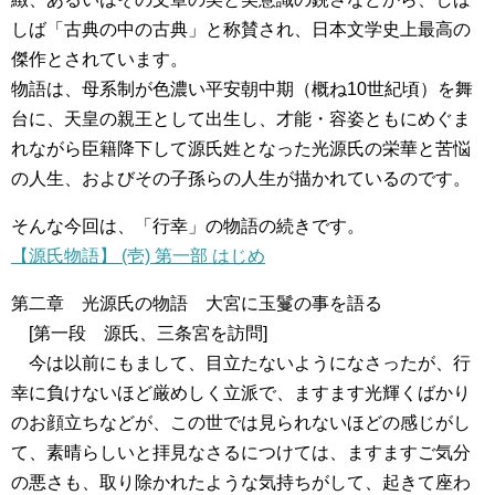
しば「古典の中の古典」と称賛され、日本文学史上最高の
傑作とされています。
物語は、母系制が色濃い平安朝中期（概ね10世紀頃）を舞
台に、天皇の親王として出生し、才能・容姿ともにめぐま
れながら臣籍降下して源氏姓となった光源氏の栄華と苦悩
の人生、およびその子孫らの人生が描かれているのです。
そんな今回は、「行幸」の物語の続きです。
【源氏物語】 (壱) 第一部 はじめ
第二章 光源氏の物語 大宮に玉鬘の事を語る
[第一段 源氏、三条宮を訪問]
今は以前にもまして、目立たないようになさったが、行
幸に負けないほど厳めしく立派で、ますます光輝くばかり
のお顔立ちなどが、この世では見られないほどの感じがし
て、素晴らしいと拝見なさるにつけては、ますますご気分
の悪さも、取り除かれたような気持ちがして、起きて座わ