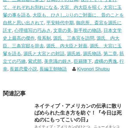
て、それぞれお別れになる
,
大宮、内大臣を招く
,
大宮に玉
鬘の事を語る
,
大臣も、ひさしぶりのご対面に、昔のことを
自然と思い出されて
,
平安時代中期
,
御息所、斎宮を源氏に
託す
,
心理描写の巧みさ
,
文章の美
,
新手枕の物語
,
日本文学
史上最高の傑作
,
母系制
,
源氏、三条宮を訪問
,
源氏、内大
臣、三条宮邸を辞去
,
源氏、内大臣と対面
,
源氏、大宮に玉
鬘を語る
,
源氏と大宮との対話
,
源氏姓
,
源氏物語
,
第二章
,
筋
立ての巧緻
,
紫式部
,
美意識の鋭さ
,
臣籍降下
,
虚構の秀逸
,
行
幸
,
長篇恋愛小説
,
長編王朝物語
Kiyonori Shutou
関連記事
ネイティブ・アメリカンの伝承に散り
ばめられた生き方を紡ぐ！『今日は死
ぬのにもってこいの日』
ネイティブ・アメリカンのひとつ、ニューメキシコ