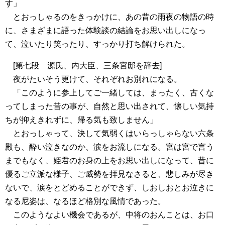
す」
とおっしゃるのをきっかけに、あの昔の雨夜の物語の時
に、さまざまに語った体験談の結論をお思い出しになっ
て、泣いたり笑ったり、すっかり打ち解けられた。
[第七段 源氏、内大臣、三条宮邸を辞去]
夜がたいそう更けて、それぞれお別れになる。
「このように参上してご一緒しては、まったく、古くな
ってしまった昔の事が、自然と思い出されて、懐しい気持
ちが抑えきれずに、帰る気も致しません」
とおっしゃって、決して気弱くはいらっしゃらない六条
殿も、酔い泣きなのか、涙をお流しになる。宮は宮で言う
までもなく、姫君のお身の上をお思い出しになって、昔に
優るご立派な様子、ご威勢を拝見なさると、悲しみが尽き
ないで、涙をとどめることができず、しおしおとお泣きに
なる尼姿は、なるほど格別な風情であった。
このようなよい機会であるが、中将のおんことは、お口