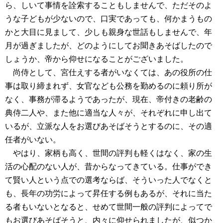
ら、しいて事情を詮索することもしませんで、ただそのよ
うな子どもが少ないので、口実であっても、何かまうもの
かと大目に見まして、少しも親身な世話もしませんで、年
月が過ぎましたが、どのようにしてお聞きあそばしたので
しょうか、帝から仰せになることがございました。
尚侍として、宮仕えする者がいなくては、あの役所の仕
事は取り締まれず、女官なども公務を勤めるのに頼り所が
なく、事務が滞るようであったが、現在、帝付きの老齢の
典侍二人や、また他に適当な人々が、それぞれに申し出て
いるが、立派な人をお選びあそばそうとするのに、その適
任者がいない。
やはり、家柄も高く、世間の評判も軽くはなく、家の生
活の心配のない人が、昔からなってきている。仕事ができ
て賢い人という点での選考ならば、そういった人でなくと
も、長年の功労によって昇任する例もあるが、それに当た
る者もいないとなると、せめて世間一般の評判によってで
もお選びあそばそうと、内々に仰せられましたが、似つか