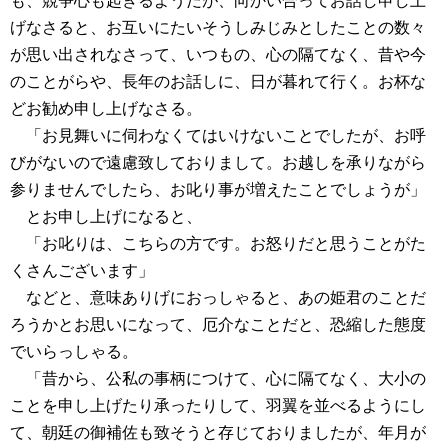
も、競争心も起きるようだが、向かい合ってお話し申し上
げなさると、お互いにたいそうしみじみとしたことの数々
が思い出されなさって、いつもの、心の隔てなく、昔や今
のことがらや、長年のお話しに、日が暮れて行く。お杯な
どお勧め申し上げなさる。
「お見舞いに伺わなくてはいけないことでしたが、お呼
びがないので遠慮致しておりまして。お越しを承りながら
参りませんでしたら、お叱り事が増えたことでしょうが」
とお申し上げになると、
「お叱りは、こちらの方です。お怒りだと思うことがた
くさんございます」
などと、意味ありげにおっしゃると、あの姫君のことだ
ろうかとお思いになって、厄介なことだと、恐縮した態度
でいらっしゃる。
「昔から、公私の事柄につけて、心に隔てなく、大小の
ことを申し上げたり承ったりして、羽翼を並べるようにし
て、朝廷の御補佐も致そうと存じておりましたが、年月が