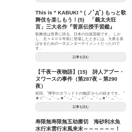
This is ” KABUKI ” ( ノﾟДﾟ) もっと歌
舞伎を楽しもう！(5) 「義太夫狂
言」三大名作『菅原伝授手習鑑』
歌舞伎は世界に誇る、日本の伝統芸能です。 しか
し、元々４００年前に登場したときには、大衆を喜
ばせるための一大エンターテイメントだったので
す...
記事を読む
【千夜一夜物語】(15) 詩人アブー・
ヌワースの事件（第287夜 – 第290
夜）
前回、”博学のタワッドドの物語”からの続きです。 ﾟ
★☆ﾟ･:,｡ﾟ･:,｡★ﾟ･:,｡ﾟ･:,｡☆ﾟ･:,｡ﾟ･:,｡★ﾟ･:,｡ﾟ･...
記事を読む
寿限無寿限無五劫擦切 海砂利水魚
水行末雲行末風来末～～～～～～！