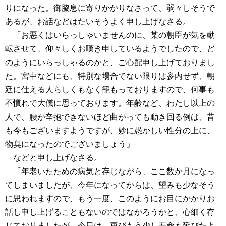
りになった。御脇息に寄りかかりなさって、弱々しそうで
あるが、お話などはたいそうよく申し上げなさる。
「お悪くはいらっしゃいませんのに、某の朝臣が気を動
転させて、仰々しくお嘆き申しているようでしたので、ど
のようにいらっしゃるのかと、ご心配申し上げておりまし
た。宮中などにも、特別な場合でない限りは参内せず、朝
廷に仕える人らしくもなく籠もっておりますので、何事も
不慣れで大儀に思っております。年齢など、わたし以上の
人で、腰が辛抱できないほど曲がっても動き回る例は、昔
も今もございますようですが、妙に愚かしい性分の上に、
物臭になったのでございましょう」
などと申し上げなさる。
「年老いたための病気と存じながら、ここ数か月になっ
てしまいましたが、今年になってからは、望みも少なそう
に思われますので、もう一度、このようにお目にかかりお
話し申し上げることもないのではなかろうかと、心細く存
じておりましたが、今日は、再びもう少し寿命も延びたよ