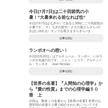
今日(7月7日)は二十四節気の小
暑！”大暑来れる前なれば也”
今日(7月7日)は七夕※）であると同時に二十四節気の
小暑です。 ※）七夕の節句！ささの葉さらさら♪の
きばにゆれる♩オンプお星さまきらきら♫き...
記事を読む
ランボオへの想い！
今日(10月20日）はアルチュール・ランボー、いやラ
ンボオ生誕の日です。 ジャン・ニコラ・アルチュー
ル・ランボオ、 Jean Nicolas...
記事を読む
【世界の名著】『人間知の心理学』か
ら『愛の性質』までの心理学編５０
冊 上
今回は、数多くの名著から【世界の名著】世界の心
理学50の名著５０冊で紹介された本についてです。