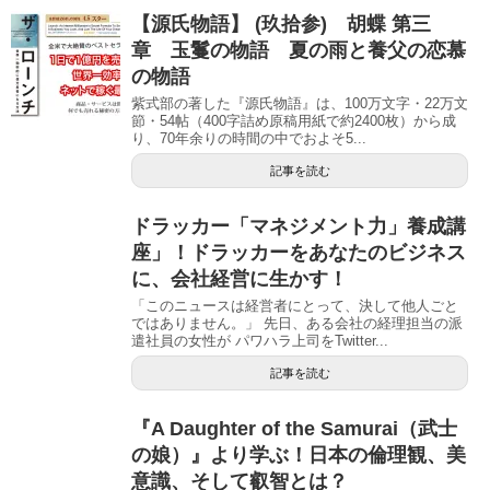
【源氏物語】 (玖拾参) 胡蝶 第三
章 玉鬘の物語 夏の雨と養父の恋慕
の物語
紫式部の著した『源氏物語』は、100万文字・22万文
節・54帖（400字詰め原稿用紙で約2400枚）から成
り、70年余りの時間の中でおよそ5...
記事を読む
ドラッカー「マネジメント力」養成講
座」！ドラッカーをあなたのビジネス
に、会社経営に生かす！
「このニュースは経営者にとって、決して他人ごと
ではありません。」 先日、ある会社の経理担当の派
遣社員の女性が パワハラ上司をTwitter...
記事を読む
『A Daughter of the Samurai（武士
の娘）』より学ぶ！日本の倫理観、美
意識、そして叡智とは？