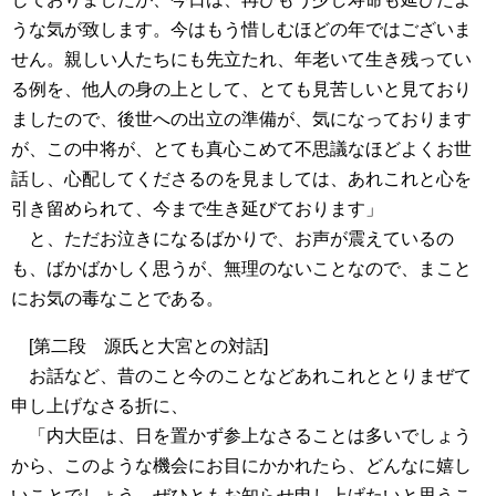
うな気が致します。今はもう惜しむほどの年ではございま
せん。親しい人たちにも先立たれ、年老いて生き残ってい
る例を、他人の身の上として、とても見苦しいと見ており
ましたので、後世への出立の準備が、気になっております
が、この中将が、とても真心こめて不思議なほどよくお世
話し、心配してくださるのを見ましては、あれこれと心を
引き留められて、今まで生き延びております」
と、ただお泣きになるばかりで、お声が震えているの
も、ばかばかしく思うが、無理のないことなので、まこと
にお気の毒なことである。
[第二段 源氏と大宮との対話]
お話など、昔のこと今のことなどあれこれととりまぜて
申し上げなさる折に、
「内大臣は、日を置かず参上なさることは多いでしょう
から、このような機会にお目にかかれたら、どんなに嬉し
いことでしょう。ぜひともお知らせ申し上げたいと思うこ