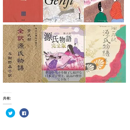
共有:
ク
F
リ
a
ッ
c
ク
e
し
b
て
o