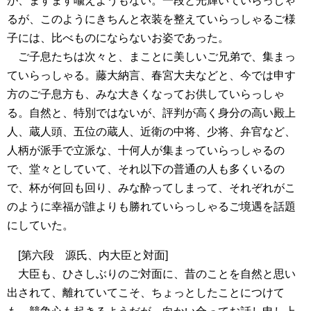
が、ますます喩えようもない。一段と光輝いていらっしゃ
るが、このようにきちんと衣装を整えていらっしゃるご様
子には、比べものにならないお姿であった。
ご子息たちは次々と、まことに美しいご兄弟で、集まっ
ていらっしゃる。藤大納言、春宮大夫などと、今では申す
方のご子息方も、みな大きくなってお供していらっしゃ
る。自然と、特別ではないが、評判が高く身分の高い殿上
人、蔵人頭、五位の蔵人、近衛の中将、少将、弁官など、
人柄が派手で立派な、十何人が集まっていらっしゃるの
で、堂々としていて、それ以下の普通の人も多くいるの
で、杯が何回も回り、みな酔ってしまって、それぞれがこ
のように幸福が誰よりも勝れていらっしゃるご境遇を話題
にしていた。
[第六段 源氏、内大臣と対面]
大臣も、ひさしぶりのご対面に、昔のことを自然と思い
出されて、離れていてこそ、ちょっとしたことにつけて