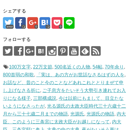
T
o
w
k
i
で
シェアする
t
共
t
有
e
す
r
る
で
に
error
0
0
共
は
有
ク
(
リ
フォローする
新
ッ
し
ク
い
し
ウ
て
ィ
く
ン
だ
ド
さ
ウ
い
100万文字
,
22万文節
,
500名近くの人物
,
54帖
,
70年余り
,
で
(
開
新
800首弱の和歌
,
「実は、あの方がお世話なさるはずの人を
,
き
し
ま
い
お話など、昔のこと今のことなどあれこれととりまぜて申
す
ウ
)
ィ
ン
し上げなさる折に
,
ご子息方をたいそう大勢引き連れてお入
ド
ウ
りになる様子
,
三部構成説
,
今は以前にもまして、目立たな
で
開
いようになさったが
,
光る源氏の太政大臣時代三十六歳十二
き
ま
月から三十七歳二月までの物語
,
光源氏
,
光源氏の物語
,
内大
す
)
臣、このように三条宮に太政大臣がお越しになって
,
内大
臣、三条宮邸に参上
,
古典の中の古典
,
夜がたいそう更け