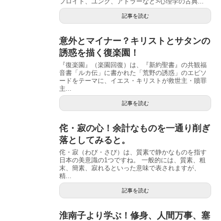
フロイト、ユング、アドラーなど>心理学の古典...
記事を読む
意外とマイナー？キリストとサタンの
誘惑を描く復楽園！
『復楽園』（楽園回復）は、『新約聖書』の共観福
音書「ルカ伝」に書かれた「荒野の誘惑」のエピソ
ードをテーマに、イエス・キリストが救世主・贖罪
主...
記事を読む
侘・寂の心！余計なものを一通り削ぎ
落としてみると。
侘・寂（わび・さび）は、質素で静かなものを指す
日本の美意識の1つですね。 一般的には、質素、粗
末、簡素、寂れるといった意味で表されますが、
精...
記事を読む
淮南子より学ぶ！修身、人間万事、塞