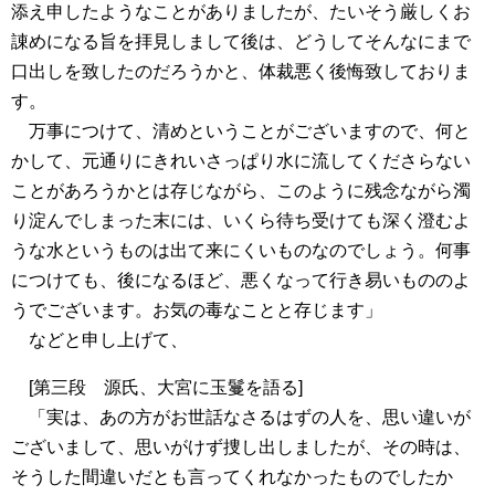
添え申したようなことがありましたが、たいそう厳しくお
諌めになる旨を拝見しまして後は、どうしてそんなにまで
口出しを致したのだろうかと、体裁悪く後悔致しておりま
す。
万事につけて、清めということがございますので、何と
かして、元通りにきれいさっぱり水に流してくださらない
ことがあろうかとは存じながら、このように残念ながら濁
り淀んでしまった末には、いくら待ち受けても深く澄むよ
うな水というものは出て来にくいものなのでしょう。何事
につけても、後になるほど、悪くなって行き易いもののよ
うでございます。お気の毒なことと存じます」
などと申し上げて、
[第三段 源氏、大宮に玉鬘を語る]
「実は、あの方がお世話なさるはずの人を、思い違いが
ございまして、思いがけず捜し出しましたが、その時は、
そうした間違いだとも言ってくれなかったものでしたか