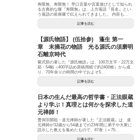
寿限無、寿限無！ 早口言葉や言葉遊びとして知られ
る古典的な噺『寿限無』は、上方落語『長名』とい
う落語の前座噺で伝えられてきました。 内容も...
記事を読む
【源氏物語】 (伍拾参) 蓬生 第一
章 末摘花の物語 光る源氏の須磨明
石離京時代
紫式部の著した『源氏物語』は、100万文字・22万文
節・54帖（400字詰め原稿用紙で約2400枚）から成
り、70年余りの時間の中でおよそ5...
記事を読む
日本の生んだ最高の哲学書・正法眼蔵
より学ぶ！真理とは何かを探求した道
元禅師！
曹洞宗開祖・道元禅師が著した『正法眼蔵』は、道
元禅師が32歳から54歳までの23年間に弟子や大衆に
説示した教えを集めたもので、87巻（＝75...
記事を読む