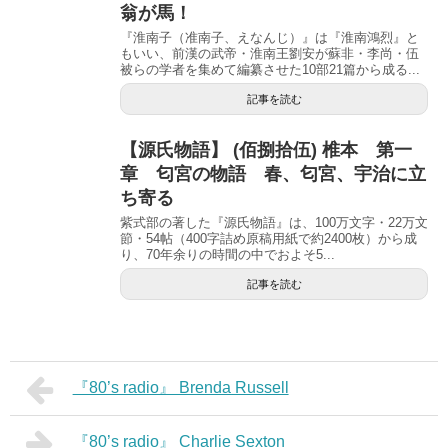
翁が馬！
『淮南子（准南子、えなんじ）』は『淮南鴻烈』と
もいい、前漢の武帝・淮南王劉安が蘇非・李尚・伍
被らの学者を集めて編纂させた10部21篇から成る...
記事を読む
【源氏物語】 (佰捌拾伍) 椎本 第一
章 匂宮の物語 春、匂宮、宇治に立
ち寄る
紫式部の著した『源氏物語』は、100万文字・22万文
節・54帖（400字詰め原稿用紙で約2400枚）から成
り、70年余りの時間の中でおよそ5...
記事を読む
『80’s radio』 Brenda Russell
『80’s radio』 Charlie Sexton