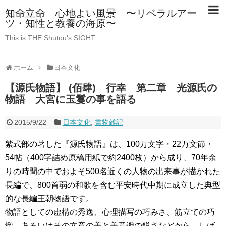
知命立命 心地よい風景 〜リベラルアー
ツ・知性と教養の海原〜
This is THE Shutou's SIGHT
ホーム
日本文化
【源氏物語】 (佰肆) 行幸 第二章 光源氏の
物語 大宮に玉鬘の事を語る
2015/9/22
日本文化
,
書物雑記
紫式部の著した『源氏物語』は、100万文字・22万文節・
54帖（400字詰め原稿用紙で約2400枚）から成り、70年余
りの時間の中でおよそ500名近くの人物の出来事が描かれた
長編で、800首弱の和歌を含む平安時代中期に成立した典型
的な長編王朝物語です。
物語としての虚構の秀逸、心理描写の巧みさ、筋立ての巧
緻、あるいはその文章の美と美意識の鋭さなどから、しば