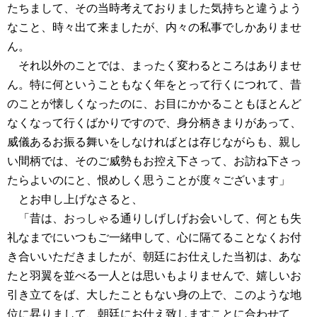
たちまして、その当時考えておりました気持ちと違うよう
なこと、時々出て来ましたが、内々の私事でしかありませ
ん。
それ以外のことでは、まったく変わるところはありませ
ん。特に何ということもなく年をとって行くにつれて、昔
のことが懐しくなったのに、お目にかかることもほとんど
なくなって行くばかりですので、身分柄きまりがあって、
威儀あるお振る舞いをしなければとは存じながらも、親し
い間柄では、そのご威勢もお控え下さって、お訪ね下さっ
たらよいのにと、恨めしく思うことが度々ございます」
とお申し上げなさると、
「昔は、おっしゃる通りしげしげお会いして、何とも失
礼なまでにいつもご一緒申して、心に隔てることなくお付
き合いいただきましたが、朝廷にお仕えした当初は、あな
たと羽翼を並べる一人とは思いもよりませんで、嬉しいお
引き立てをば、大したこともない身の上で、このような地
位に昇りまして、朝廷にお仕え致しますことに合わせて