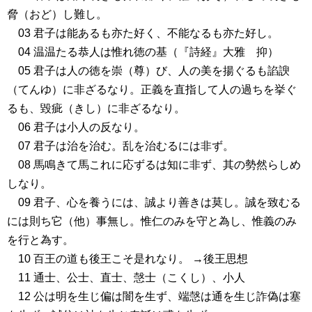
脅（おど）し難し。
03 君子は能あるも亦た好く、不能なるも亦た好し。
04 温温たる恭人は惟れ徳の基（『詩経』大雅 抑）
05 君子は人の徳を崇（尊）び、人の美を揚ぐるも諂諛
（てんゆ）に非ざるなり。正義を直指して人の過ちを挙ぐ
るも、毀疵（きし）に非ざるなり。
06 君子は小人の反なり。
07 君子は治を治む。乱を治むるには非ず。
08 馬鳴きて馬これに応ずるは知に非ず、其の勢然らしめ
しなり。
09 君子、心を養うには、誠より善きは莫し。誠を致むる
には則ち它（他）事無し。惟仁のみを守と為し、惟義のみ
を行と為す。
10 百王の道も後王こそ是れなり。 →後王思想
11 通士、公士、直士、愨士（こくし）、小人
12 公は明を生じ偏は闇を生ず、端愨は通を生じ詐偽は塞