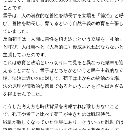
ことです。
孟子は、人の潜在的な善性を助長する立場を「徳治」と呼
び、善性を助長し、育てるという自然主義の教育を主張し
ていました。
反面荀子は、人間に善性を植え込むという立場を「礼治」
と呼び、人は善へと（人為的に）形成されねばならないと
主張していたのです。
これは教育と政治という切り口で見ると異なった結末を迎
えることになり、孟子はどちらかというと民主主義的な立
場、法治に近いのに対して、荀子は上からの統治の立場、
法の原理が儒教的な徳目であるということを打ち出さざる
を得ませんでした。
こうした考え方も時代背景を考慮すれば致し方ないこと
で、孔子や孟子と比べて荀子が生きたのは戦国時代。
戦乱が激しくなっていた佳境にあり、そういった乱世では
道徳に頼るなど無意味に近いものだったと想像されます。