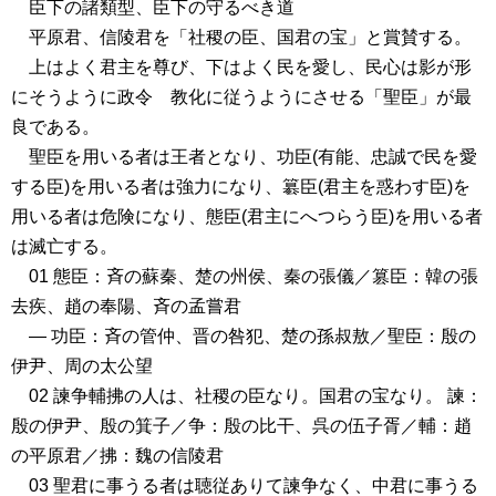
臣下の諸類型、臣下の守るべき道
平原君、信陵君を「社稷の臣、国君の宝」と賞賛する。
上はよく君主を尊び、下はよく民を愛し、民心は影が形
にそうように政令 教化に従うようにさせる「聖臣」が最
良である。
聖臣を用いる者は王者となり、功臣(有能、忠誠で民を愛
する臣)を用いる者は強力になり、簒臣(君主を惑わす臣)を
用いる者は危険になり、態臣(君主にへつらう臣)を用いる者
は滅亡する。
01 態臣：斉の蘇秦、楚の州侯、秦の張儀／篡臣：韓の張
去疾、趙の奉陽、斉の孟嘗君
― 功臣：斉の管仲、晋の咎犯、楚の孫叔敖／聖臣：殷の
伊尹、周の太公望
02 諫争輔拂の人は、社稷の臣なり。国君の宝なり。 諫：
殷の伊尹、殷の箕子／争：殷の比干、呉の伍子胥／輔：趙
の平原君／拂：魏の信陵君
03 聖君に事うる者は聴従ありて諫争なく、中君に事うる