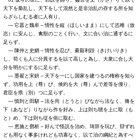
天下を梟乱し、天下をして混然と是非治乱の存する所を知
らざらしむる者に人有り。
― 它囂と魏牟 – 情性を縦（ほしいまま）にして恣雎（放
恣）に安んじ、禽獣のごとく行い、文に合い治に通ずるに
足らず。
― 陳仲と史鰌 – 情性を忍び、綦谿利跂（きけいりき）
し、苟くも人に分異するを以て高しと為し、大衆に合し大
分を明かにするに足らず。
― 墨翟と宋鈃 – 天下を一にし国家を建つるの権称を知ら
ず、功用を上（尊）び、倹約を大（尊）んで差等を僈り、
君臣を県（別）つに足らず。
― 慎到と田駢 – 法を尚（とうと）びながら法なく、脩を
下（あなど）りながら作を好み、上は則ち聴を上に取（も
と）め、下は則ち従を俗に取む。
― 恵施と鄧析 – 好んで怪説を治め、琦辞を玩び、辯ずれ
ども用なく事多けれども功寡なく、以て治の綱紀と為すべ