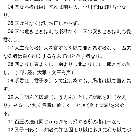
04 国なる者は巨用すれば則ち大、小用すれば則ち小な
り。
05 国は礼なくば則ち正しからず。
06 国の危きときは則ち楽君なく、国の安きときは則ち憂
君なし。
07 人主なる者は人を官するを以て能と為す者なり。匹夫
なる者は自ら能くするを以て能と為す者なり。
08 西よりし東よりし、南よりし北よりして、服さざる無
し。（『詩経』大雅・文王有声）
09 明君は〔君子を〕以て宝と為すも、愚者は以て難と為
す。
10 人主胡んぞ広焉（こうえん）として親疏を卹（かえ
り）みること無く貴賤に偏すること無く唯だ誠能を求め
る。
11 百王の法は同じからざるも帰する所の者は一なり。
12 孔子曰わく – 知者の知は固より以に多きに有た以て少