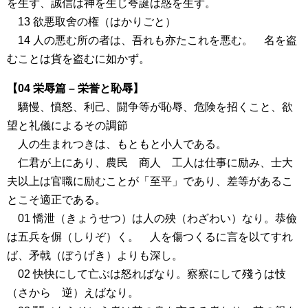
を生ず、誠信は神を生じ夸誕は惑を生ず。
13 欲悪取舍の権（はかりごと）
14 人の悪む所の者は、吾れも亦たこれを悪む。 名を盗
むことは貨を盗むに如かず。
【04 栄辱篇 – 栄誉と恥辱】
驕慢、憤怒、利己、闘争等が恥辱、危険を招くこと、欲
望と礼儀によるその調節
人の生まれつきは、もともと小人である。
仁君が上にあり、農民 商人 工人は仕事に励み、士大
夫以上は官職に励むことが「至平」であり、差等があるこ
とこそ適正である。
01 憍泄（きょうせつ）は人の殃（わざわい）なり。恭儉
は五兵を偋（しりぞ）く。 人を傷つくるに言を以てすれ
ば、矛戟（ぼうげき）よりも深し。
02 快快にして亡ぶは怒ればなり。察察にして殘うは忮
（さから 逆）えばなり。