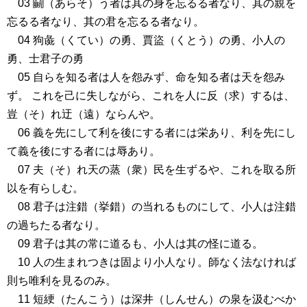
03 鬭（あらそ）う者は其の身を忘るる者なり、其の親を
忘るる者なり、其の君を忘るる者なり。
04 狗彘（くてい）の勇、賈盜（くとう）の勇、小人の
勇、士君子の勇
05 自らを知る者は人を怨みず、命を知る者は天を怨み
ず。 これを己に失しながら、これを人に反（求）するは、
豈（そ）れ迂（遠）ならんや。
06 義を先にして利を後にする者には栄あり、利を先にし
て義を後にする者には辱あり。
07 夫（そ）れ天の蒸（衆）民を生ずるや、これを取る所
以を有らしむ。
08 君子は注錯（挙錯）の当れるものにして、小人は注錯
の過ちたる者なり。
09 君子は其の常に道るも、小人は其の怪に道る。
10 人の生まれつきは固より小人なり。師なく法なければ
則ち唯利を見るのみ。
11 短綆（たんこう）は深井（しんせん）の泉を汲むべか