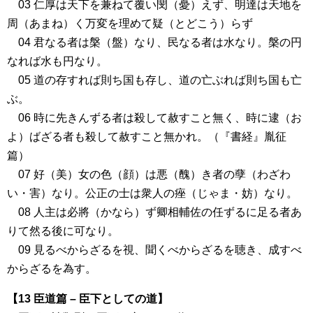
03 仁厚は天下を兼ねて覆い閔（憂）えず、明達は天地を
周（あまね）く万変を理めて疑（とどこう）らず
04 君なる者は槃（盤）なり、民なる者は水なり。槃の円
なれば水も円なり。
05 道の存すれば則ち国も存し、道の亡ぶれば則ち国も亡
ぶ。
06 時に先きんずる者は殺して赦すこと無く、時に逮（お
よ）ばざる者も殺して赦すこと無かれ。（『書経』胤征
篇）
07 好（美）女の色（顔）は悪（醜）き者の孽（わざわ
い・害）なり。公正の士は衆人の痤（じゃま・妨）なり。
08 人主は必將（かなら）ず卿相輔佐の任ずるに足る者あ
りて然る後に可なり。
09 見るべからざるを視、聞くべからざるを聴き、成すべ
からざるを為す。
【13 臣道篇 – 臣下としての道】