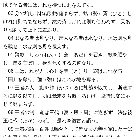
以て至る者にはこれを待つに刑を以てす。
03 分の均しければ則ち偏まらず、埶（勢）斉（ひと）し
ければ則ち壱ならず、衆の斉しければ則ち使われず、天あ
り地ありて上下に差あり。
04 君なる者は舟なり、庶人なる者は水なり。水は則ち舟
を載せ、水は則ち舟を覆えす。
05 聚斂（しゅうれん）は寇（あだ）を召き、敵を肥や
し、国を亡ぼし、身を危くするの道なり。
06 王はこれが人〔心〕を奪（と）り、霸はこれが与
〔国〕を奪り、彊（強）はこれが地を奪る。
07 王者の人 – 動を飾（かざ）るに礼義を以てし、断聴す
るに類を以てし、明は毫末をも振（あ）げ、挙措は変に応
じて窮まらず。
08 王者の制 – 道は三代（夏・殷・周）に過ぎず、法は後
王に弐（たが）わず。 是れを復古と謂う。
09 王者の論 – 百姓は曉然として皆な夫の善を家に為せば