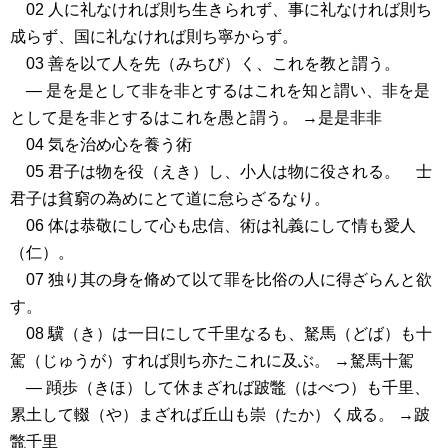
02 人に礼なければ則ち生きられず、事に礼なければ則ち
成らず、国に礼なければ則ち寧からず。
03 善を以て人を先（みちび）く、これを教と謂う。
― 是を是として非を非とするはこれを知と謂い、非を是
として是を非とするはこれを愚と謂う。 →是是非非
04 気を治め心を養う術
05 君子は物を役（えき）し、小人は物に役される。 士
君子は貧窮の為めにとて道に怠らざるなり。
06 体は恭敬にして心も忠信、術は礼義にして情も愛人
（仁）。
07 独り其の身を脩めて以て罪を比俗の人に得ざらんと欲
す。
08 驥（き）は一日にして千里なるも、駑馬（どば）も十
駕（じゅうが）すれば則ち亦たこれに及ぶ。 →駑馬十駕
― 蹞歩（きほ）して休まざれば跛鼈（はべつ）も千里、
累土して輟（や）まざれば丘山も崇（たか）く成る。 →跛
鼈千里