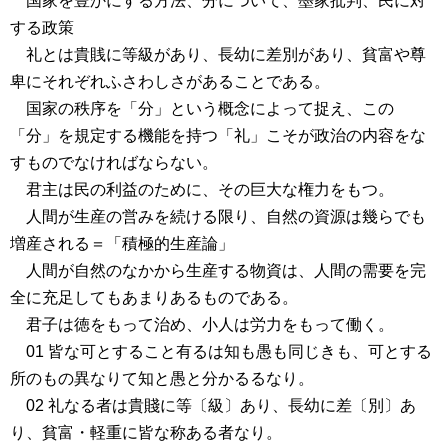
国家を豊かにする方法、分について、墨家批判、民に対
する政策
礼とは貴賎に等級があり、長幼に差別があり、貧富や尊
卑にそれぞれふさわしさがあることである。
国家の秩序を「分」という概念によって捉え、この
「分」を規定する機能を持つ「礼」こそが政治の内容をな
すものでなければならない。
君主は民の利益のために、その巨大な権力をもつ。
人間が生産の営みを続ける限り、自然の資源は幾らでも
増産される＝「積極的生産論」
人間が自然のなかから生産する物資は、人間の需要を完
全に充足してもあまりあるものである。
君子は徳をもって治め、小人は労力をもって働く。
01 皆な可とすること有るは知も愚も同じきも、可とする
所のもの異なりて知と愚と分かるるなり。
02 礼なる者は貴賤に等〔級〕あり、長幼に差〔別〕あ
り、貧富・軽重に皆な称ある者なり。