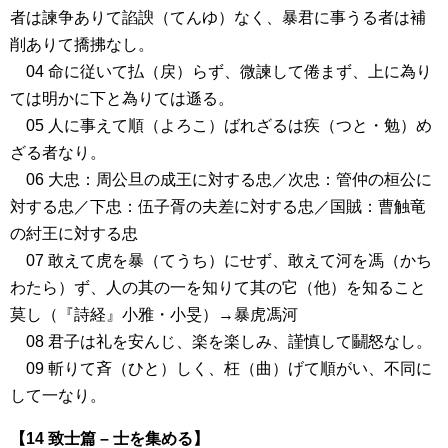
者は諫争ありて諂諛（てんゆ）なく、暴君に事うる者は補
削ありて撟拂なし。
04 命に従いて払（戻）らず、微諫して倦まず、上に為り
ては明かに下と為りては遜る。
05 人に事えて順（よろこ）ばれざるは疾（つと・勉）め
ざる者なり。
06 大忠：周公旦の成王に対する忠／次忠：管仲の桓公に
対する忠／下忠：伍子胥の夫差に対する忠／国賊：曹触竜
の紂王に対する忠
07 敢えて虎を暴（てうち）にせず、敢えて河を馮（かち
わたら）ず、人の其の一を知りて其の它（他）を知ること
莫し（『詩経』小雅・小旻）→暴虎馮河
08 君子は礼を安んじ、楽を楽しみ、謹慎して鬭怒なし。
09 斬りて斉（ひと）しく、枉（曲）げて順がい、不同に
して一なり。
【14 致士篇 – 士を集める】