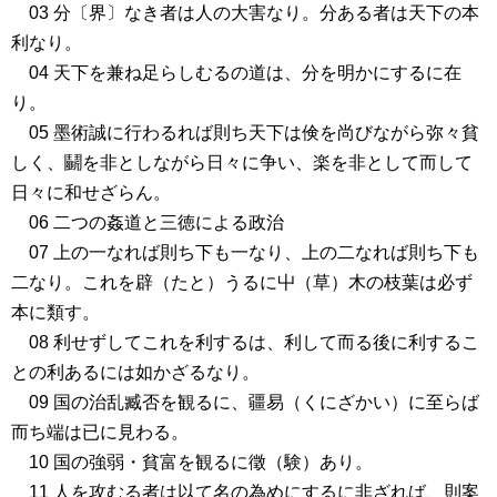
03 分〔界〕なき者は人の大害なり。分ある者は天下の本
利なり。
04 天下を兼ね足らしむるの道は、分を明かにするに在
り。
05 墨術誠に行わるれば則ち天下は倹を尚びながら弥々貧
しく、鬭を非としながら日々に争い、楽を非として而して
日々に和せざらん。
06 二つの姦道と三徳による政治
07 上の一なれば則ち下も一なり、上の二なれば則ち下も
二なり。これを辟（たと）うるに屮（草）木の枝葉は必ず
本に類す。
08 利せずしてこれを利するは、利して而る後に利するこ
との利あるには如かざるなり。
09 国の治乱臧否を観るに、疆易（くにざかい）に至らば
而ち端は已に見わる。
10 国の強弱・貧富を観るに徵（験）あり。
11 人を攻むる者は以て名の為めにするに非ざれば、則案