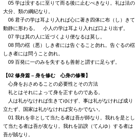
05 学は没するに至りて而る後に止むべきなり。礼は法の
大分、類の綱紀なり。
06 君子の学は耳より入れば心に著き四体に布（し）きて
動静に形わる。 小人の学は耳より入れば口より出ず。
07 学は其の人に近づくより便なるは莫し。
08 問の楛（悪）しき者には告ぐること勿れ。告ぐるの楛
しき者には問うこと勿れ。
09 百発に一のみを失するも善射と謂すに足らず。
【02 修身篇 – 身を修む 心身の修養】
心身をおさめることの必要性とその方法
礼とはそれによって身を正すものである。
人は礼がなければ生きてゆけず、事は礼がなければ成り
立たず、国家は礼がなければ安らかでない。
01 我れを非として当たる者は吾が師なり。我れを是とし
て当たる者は吾が友なり。我れを諂諛（てんゆ）する者は
吾が賊なり。