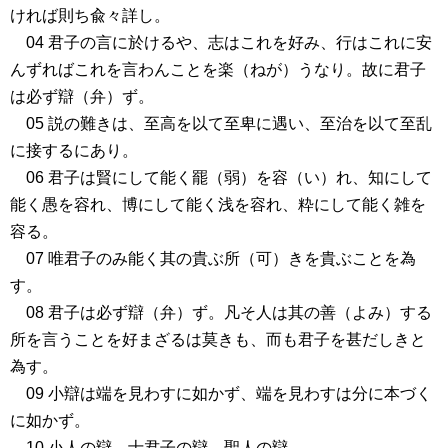
ければ則ち兪々詳し。
04 君子の言に於けるや、志はこれを好み、行はこれに安
んずればこれを言わんことを楽（ねが）うなり。故に君子
は必ず辯（弁）ず。
05 説の難きは、至高を以て至卑に遇い、至治を以て至乱
に接するにあり。
06 君子は賢にして能く罷（弱）を容（い）れ、知にして
能く愚を容れ、博にして能く浅を容れ、粋にして能く雑を
容る。
07 唯君子のみ能く其の貴ぶ所（可）きを貴ぶことを為
す。
08 君子は必ず辯（弁）ず。凡そ人は其の善（よみ）する
所を言うことを好まざるは莫きも、而も君子を甚だしきと
為す。
09 小辯は端を見わすに如かず、端を見わすは分に本づく
に如かず。
10 小人の辯、士君子の辯、聖人の辯