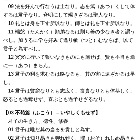
09 法を好んで行なうは士なり。志を篤（あつ）くして体
するは君子なり。斉明にして竭きざるは聖人なり。
10 礼とは身を正す所以なり。師とは礼を正す所以なり。
11 端愨（たんかく）順弟なるは則ち善の少なき者と謂う
べし。加うるに学を好みて遜り敏（つと）むならば、以て
君子と為すべし。
12 冥冥に行いて報いなきものにも施せば、賢も不肖も焉
に一（あつ）まらん。
13 君子の利を求むるは略なるも、其の害に遠ざかるは早
し。
14 君子は貧窮なりとも志広く、富貴なりとも体恭しく、
怒るとも過奪せず、喜ぶとも過予せざるなり。
【03 不苟篇（ふこう） – いやしくもせず】
君子の生き方、徳性、修養
01 君子は唯だ其の当るを貴しと為す。
02 君子は知り易きも狎れ難く、懼（おそ）れしめ易きも