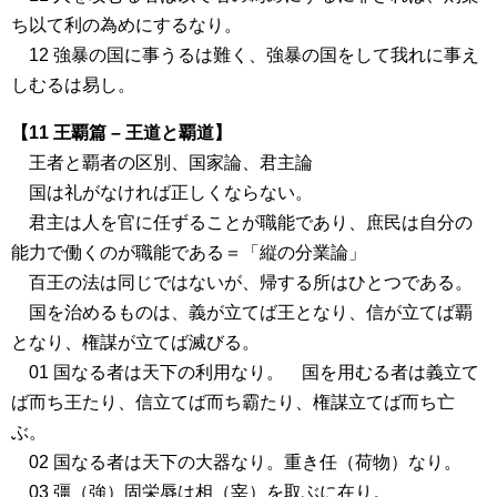
ち以て利の為めにするなり。
12 強暴の国に事うるは難く、強暴の国をして我れに事え
しむるは易し。
【11 王覇篇 – 王道と覇道】
王者と覇者の区別、国家論、君主論
国は礼がなければ正しくならない。
君主は人を官に任ずることが職能であり、庶民は自分の
能力で働くのが職能である＝「縦の分業論」
百王の法は同じではないが、帰する所はひとつである。
国を治めるものは、義が立てば王となり、信が立てば覇
となり、権謀が立てば滅びる。
01 国なる者は天下の利用なり。 国を用むる者は義立て
ば而ち王たり、信立てば而ち霸たり、権謀立てば而ち亡
ぶ。
02 国なる者は天下の大器なり。重き任（荷物）なり。
03 彊（強）固栄辱は相（宰）を取ぶに在り。