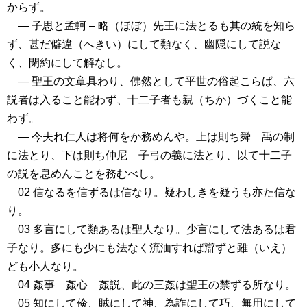
からず。
― 子思と孟軻 – 略（ほぼ）先王に法とるも其の統を知ら
ず、甚だ僻違（へきい）にして類なく、幽隠にして説な
く、閉約にして解なし。
― 聖王の文章具わり、佛然として平世の俗起こらば、六
説者は入ること能わず、十二子者も親（ちか）づくこと能
わず。
― 今夫れ仁人は将何をか務めんや。上は則ち舜 禹の制
に法とり、下は則ち仲尼 子弓の義に法とり、以て十二子
の説を息めんことを務むべし。
02 信なるを信ずるは信なり。疑わしきを疑うも亦た信な
り。
03 多言にして類あるは聖人なり。少言にして法あるは君
子なり。多にも少にも法なく流湎すれば辯ずと雖（いえ）
ども小人なり。
04 姦事 姦心 姦説、此の三姦は聖王の禁ずる所なり。
05 知にして倹、賊にして神、為詐にして巧、無用にして