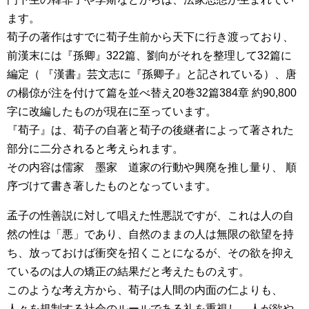
ます。
荀子の著作はすでに荀子生前から天下に行き渡っており、
前漢末には『孫卿』322篇、劉向がそれを整理して32篇に
編定（ 『漢書』芸文志に『孫卿子』と記されている）、唐
の楊倞が注を付けて篇を並べ替え20巻32篇384章 約90,800
字に改編したものが現在に至っています。
『荀子』は、荀子の自著と荀子の後継者によって著された
部分に二分されると考えられます。
その内容は儒家 墨家 道家の行動や興廃を推し量り、 順
序づけて書き著したものとなっています。
孟子の性善説に対して唱えた性悪説ですが、これは人の自
然の性は「悪」であり、自然のままの人は無限の欲望を持
ち、放っておけば衝突を招くことになるが、その欲を抑え
ているのは人の矯正の結果だと考えたものえす。
このような考え方から、荀子は人間の内面の仁よりも、
人々を規制する社会のルールである礼を重視し、人が欲や