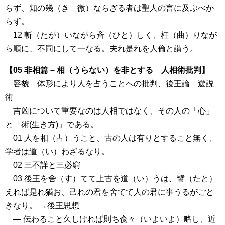
らず、知の幾（き 微）ならざる者は聖人の言に及ぶべか
らず。
12 斬（たが）いながら斉（ひと）しく、枉（曲）りなが
ら順に、不同にして一なる。夫れ是れを人倫と謂う。
【05 非相篇 – 相（うらない）を非とする 人相術批判】
容貌 体形により人を占うことへの批判、後王論 遊説
術
吉凶について重要なのは人相ではなく、その人の「心」
と「術(生き方)」である。
01 人を相（占）うこと、古の人は有りとすること無く、
学者は道（い）わざるなり。
02 三不詳と三必窮
03 後王を舍（す）てて上古を道（い）うは、譬（たと）
えれば是れ猶お、己れの君を舍てて人の君に事うるがごと
きなり。 →後王思想
― 伝わること久しければ則ち兪々（いよいよ）略し、近