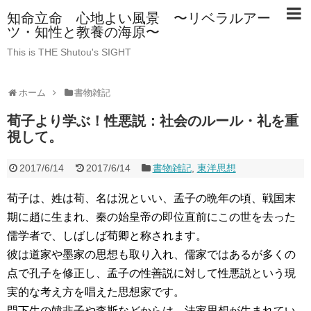
知命立命 心地よい風景 〜リベラルアー
ツ・知性と教養の海原〜
This is THE Shutou's SIGHT
ホーム
書物雑記
荀子より学ぶ！性悪説：社会のルール・礼を重
視して。
2017/6/14
2017/6/14
書物雑記
,
東洋思想
荀子は、姓は荀、名は況といい、孟子の晩年の頃、戦国末
期に趙に生まれ、秦の始皇帝の即位直前にこの世を去った
儒学者で、しばしば荀卿と称されます。
彼は道家や墨家の思想も取り入れ、儒家ではあるが多くの
点で孔子を修正し、孟子の性善説に対して性悪説という現
実的な考え方を唱えた思想家です。
門下生の韓非子や李斯などからは、法家思想が生まれてい