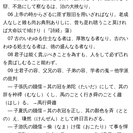
辯、不急にして察なるは、治の大殃なり。
06 上帝の時からざるに匪ず殷旧を用いざればなり。老成
人なしと雖も尚お典刑ありしに、曾ち是れ聴うこと莫けれ
ば大命以て傾けり（『詩経』蕩）
07 古のいわゆる仕士なる者は、厚敦なる者なり。古のい
わゆる処士なる者は、徳の盛んなる者なり。
08 君子は能く貴ぶべきことを為すも、人をして必ず己れ
を貴ばしむること能わず。
09 士君子の容、父兄の容、子弟の容、学者の嵬 – 他学派
の批判
― 子張氏の賤儒 – 其の冠を弟陀（たいだ）にして、其の
辞を衶禫（むなし）くし、禹のごとく行き舜のごとく趨
（はし）る。 →禹行舜趨
― 子夏氏の賤儒 – 其の衣冠を正し、其の顏色を斉（とと
の）え、嗛然（けんぜん）として終日言わざる。
― 子游氏の賤儒 – 偷（なま）け儒（おこたり）て事を憚