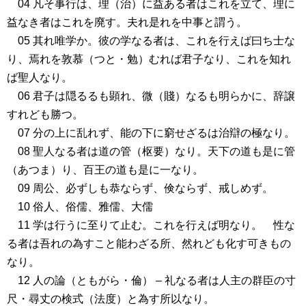
04 凡そ事行は、理（治）に益ある者はこれを立て、理に
益なき者はこれを廃す。夫れ是れを中事と謂う。
05 其れ唯学か。彼の学なる者は、これを行えば曰ち士な
り、焉れを敦慕（つと・勉）むれば君子なり、これを知れ
ば聖人なり。
06 君子は隠るるも顕れ、微（賤）なるも明らかに、辞譲
すれども勝つ。
07 分の上に乱れず、能の下に窮せざるは治辯の極なり。
08 聖人なる者は道の管（枢要）なり。天下の道も是に管
（あつま）り、百王の道も是に一なり。
09 周公、必ずしも恭ならず、倹ならず、戒しめず。
10 俗人、俗儒、雅儒、大儒
11 学は行うに至りて止む。これを行えば明なり。 性な
る者は吾れの為すこと能わざる所、然れども化す可きもの
なり。
12 人の論（ともがら・倫） – 礼なる者は人主の群臣の寸
尺・尋丈の検式（法度）と為す所以なり。