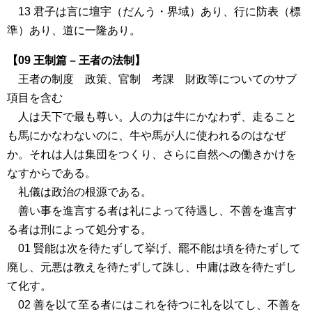
13 君子は言に壇宇（だんう・界域）あり、行に防表（標
準）あり、道に一隆あり。
【09 王制篇 – 王者の法制】
王者の制度 政策、官制 考課 財政等についてのサブ
項目を含む
人は天下で最も尊い。人の力は牛にかなわず、走ること
も馬にかなわないのに、牛や馬が人に使われるのはなぜ
か。それは人は集団をつくり、さらに自然への働きかけを
なすからである。
礼儀は政治の根源である。
善い事を進言する者は礼によって待遇し、不善を進言す
る者は刑によって処分する。
01 賢能は次を待たずして挙げ、罷不能は頃を待たずして
廃し、元悪は教えを待たずして誅し、中庸は政を待たずし
て化す。
02 善を以て至る者にはこれを待つに礼を以てし、不善を