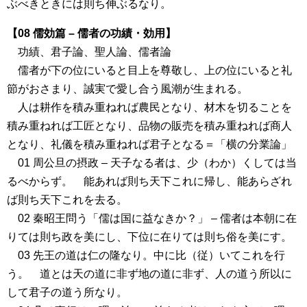
ぶべきときには則ち伸ぶるなり。
【08 儒効篇 – 儒者の功績・効用】
功績、君子論、聖人論、儒者論
儒者が下の位にいると目上を尊敬し、上の位にいると礼
節がおさまり、誠実で愛し合う風潮が生まれる。
人は耕作を積み重ねれば農民となり、材木を切ることを
積み重ねれば工匠となり、品物の販売を積み重ねれば商人
となり、礼儀を積み重ねれば君子となる＝「横の分業論」
01 周公旦の摂政 – 天子なる者は、少（わか）くしては当
るべからず。 能あれば則ち天下これに帰し、能あらざれ
ば則ち天下これを去る。
02 秦昭王問う「儒は国に益なきか？」 – 儒者は本朝に在
りては則ち政を美にし、下位に在りては則ち俗を美にす。
03 先王の道は仁の隆なり。中に比（従）いてこれを行
う。 道とは天の道に非ず地の道に非ず、人の道う所以に
して君子の道う所なり。