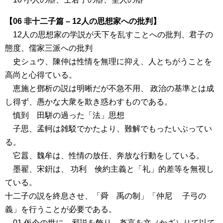
【06 非十二子篇 – 12人の思想家への批判】
12人の思想家の学説が天下を乱すことへの批判、君子の
態度、儒家三派への批判
史シュウ、陳仲は性情を無理に抑え、人とちがうことを
高尚と心得ている。
恵施と鄧析の説は明晰だが不急不用、 政治の基準とは成
し得ず、愚かな大衆を欺き惑わすものである。
慎到 田駢の過った「法」思想
子思、孟軻は雑駁でかたより、難解でもったいぶってい
る。
它囂、魏牟は、性情の放任、奔放な行動をしている。
墨翟、宋銒は、 功利 倹約主義と「礼」的差等を無視し
ている。
十二子の説を終息させ、「舜 禹の制」「仲尼 子弓の
義」を行うことが必要である。
01 仮今の世に、邪説を飾り、姦言を文（かざ）りて以て