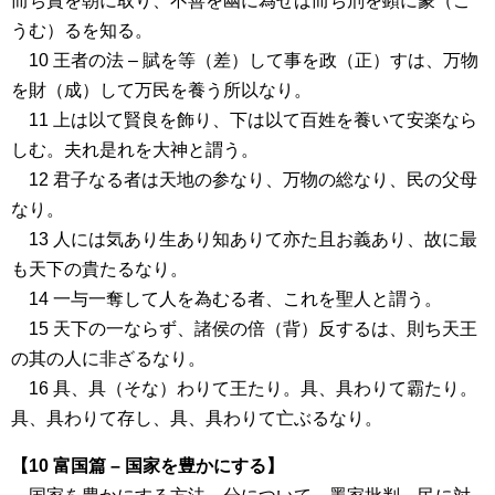
而ち賞を朝に取り、不善を幽に為せば而ち刑を顕に蒙（こ
うむ）るを知る。
10 王者の法 – 賦を等（差）して事を政（正）すは、万物
を財（成）して万民を養う所以なり。
11 上は以て賢良を飾り、下は以て百姓を養いて安楽なら
しむ。夫れ是れを大神と謂う。
12 君子なる者は天地の参なり、万物の総なり、民の父母
なり。
13 人には気あり生あり知ありて亦た且お義あり、故に最
も天下の貴たるなり。
14 一与一奪して人を為むる者、これを聖人と謂う。
15 天下の一ならず、諸侯の倍（背）反するは、則ち天王
の其の人に非ざるなり。
16 具、具（そな）わりて王たり。具、具わりて霸たり。
具、具わりて存し、具、具わりて亡ぶるなり。
【10 富国篇 – 国家を豊かにする】