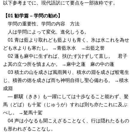
以下参考までに、現代語訳にて要点を一部抜粋です。
【01 勧学篇 – 学問の勧め】
学問の重要性、学問の内容 方法
人は学問によって変化、進化しうる。
01 青は藍より取れども藍よりも青く、氷は水これを為せ
ども水よりも寒たし。 →青藍氷水 →出藍之誉
02 蓬も麻中に生ずれば、扶(たす)けずして直し。 君子
よ其の立つ所を慎まんか。 →麻中之蓬 麻の中の蓬
03 積土の山を成さば風雨興り、積水の淵を成さば蛟竜生
じ、積善の徳を成さば而ち神明自得し聖心備わる。 →積水
成淵
― 麒驥（きき）も一躍にしては十歩なること能わず、駑
馬（どば）も十駕（じゅうが）すれば則ち亦たこれに及ぶ
べし。 →駑馬十駕
04 声は小なるも聞こえざることなく、行は隠れたるもの
も形われざることなし。