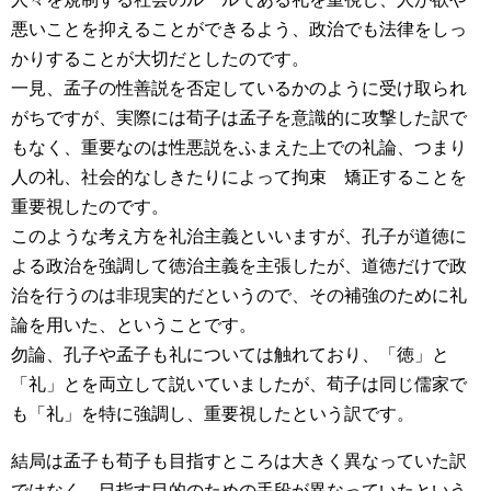
悪いことを抑えることができるよう、政治でも法律をしっ
かりすることが大切だとしたのです。
一見、孟子の性善説を否定しているかのように受け取られ
がちですが、実際には荀子は孟子を意識的に攻撃した訳で
もなく、重要なのは性悪説をふまえた上での礼論、つまり
人の礼、社会的なしきたりによって拘束 矯正することを
重要視したのです。
このような考え方を礼治主義といいますが、孔子が道徳に
よる政治を強調して徳治主義を主張したが、道徳だけで政
治を行うのは非現実的だというので、その補強のために礼
論を用いた、ということです。
勿論、孔子や孟子も礼については触れており、「徳」と
「礼」とを両立して説いていましたが、荀子は同じ儒家で
も「礼」を特に強調し、重要視したという訳です。
結局は孟子も荀子も目指すところは大きく異なっていた訳
ではなく、目指す目的のための手段が異なっていたという