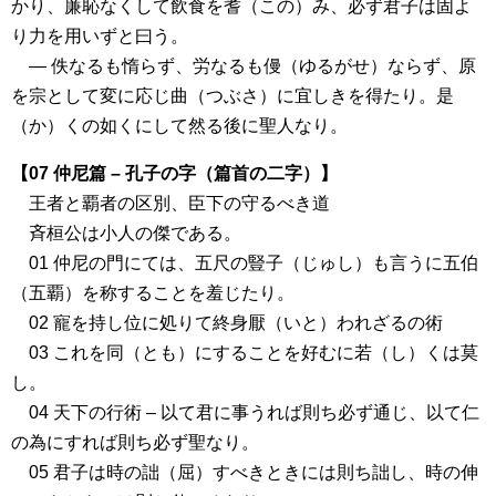
かり、廉恥なくして飲食を耆（この）み、必ず君子は固よ
り力を用いずと曰う。
― 佚なるも惰らず、労なるも僈（ゆるがせ）ならず、原
を宗として変に応じ曲（つぶさ）に宜しきを得たり。是
（か）くの如くにして然る後に聖人なり。
【07 仲尼篇 – 孔子の字（篇首の二字）】
王者と覇者の区別、臣下の守るべき道
斉桓公は小人の傑である。
01 仲尼の門にては、五尺の豎子（じゅし）も言うに五伯
（五覇）を称することを羞じたり。
02 寵を持し位に処りて終身厭（いと）われざるの術
03 これを同（とも）にすることを好むに若（し）くは莫
し。
04 天下の行術 – 以て君に事うれば則ち必ず通じ、以て仁
の為にすれば則ち必ず聖なり。
05 君子は時の詘（屈）すべきときには則ち詘し、時の伸