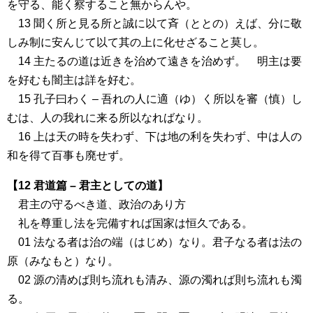
を守る、能く察すること無からんや。
13 聞く所と見る所と誠に以て斉（ととの）えば、分に敬
しみ制に安んじて以て其の上に化せざること莫し。
14 主たるの道は近きを治めて遠きを治めず。 明主は要
を好むも闇主は詳を好む。
15 孔子曰わく – 吾れの人に適（ゆ）く所以を審（慎）し
むは、人の我れに来る所以なればなり。
16 上は天の時を失わず、下は地の利を失わず、中は人の
和を得て百事も廃せず。
【12 君道篇 – 君主としての道】
君主の守るべき道、政治のあり方
礼を尊重し法を完備すれば国家は恒久である。
01 法なる者は治の端（はじめ）なり。君子なる者は法の
原（みなもと）なり。
02 源の清めば則ち流れも清み、源の濁れば則ち流れも濁
る。