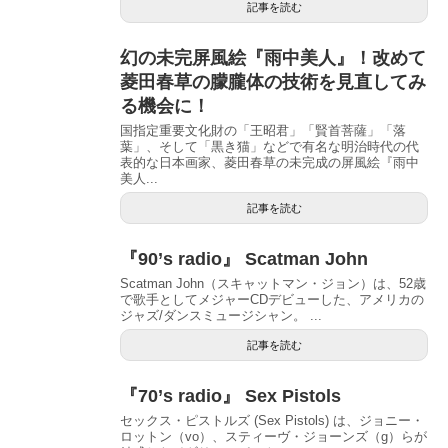
記事を読む
幻の未完屏風絵『雨中美人』！改めて
菱田春草の朦朧体の技術を見直してみ
る機会に！
国指定重要文化財の「王昭君」「賢首菩薩」「落
葉」、そして「黒き猫」などで有名な明治時代の代
表的な日本画家、菱田春草の未完成の屏風絵『雨中
美人...
記事を読む
『90’s radio』 Scatman John
Scatman John（スキャットマン・ジョン）は、52歳
で歌手としてメジャーCDデビューした、アメリカの
ジャズ/ダンスミュージシャン。 ...
記事を読む
『70’s radio』 Sex Pistols
セックス・ピストルズ (Sex Pistols) は、ジョニー・
ロットン（vo）、スティーヴ・ジョーンズ（g）らが