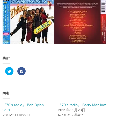
共有:
ク
F
リ
a
ッ
c
ク
e
し
b
て
o
T
o
w
k
関連
i
で
t
共
t
有
e
す
『70’s radio』 Bob Dylan
『70’s radio』 Barry Manilow
r
る
vol.1
2015年11月23日
で
に
共
は
2015年11月29日
In “音楽・芸術”