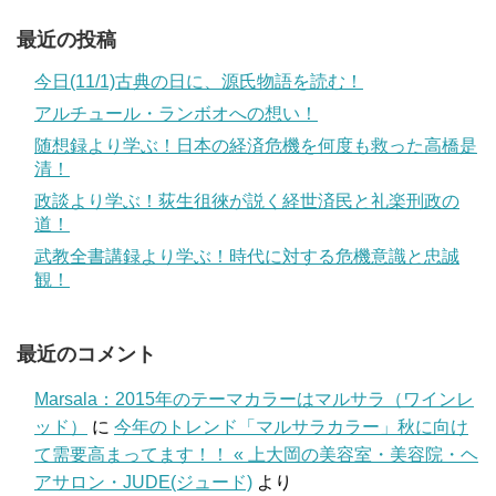
最近の投稿
今日(11/1)古典の日に、源氏物語を読む！
アルチュール・ランボオへの想い！
随想録より学ぶ！日本の経済危機を何度も救った高橋是
清！
政談より学ぶ！荻生徂徠が説く経世済民と礼楽刑政の
道！
武教全書講録より学ぶ！時代に対する危機意識と忠誠
観！
最近のコメント
Marsala：2015年のテーマカラーはマルサラ（ワインレ
ッド）
に
今年のトレンド「マルサラカラー」秋に向け
て需要高まってます！！ « 上大岡の美容室・美容院・ヘ
アサロン・JUDE(ジュード)
より