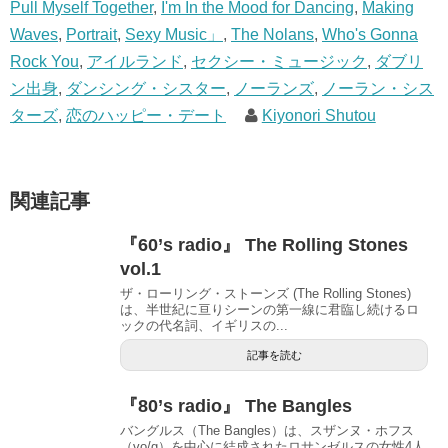
Pull Myself Together
,
I'm In the Mood for Dancing
,
Making
Waves
,
Portrait
,
Sexy Music」
,
The Nolans
,
Who's Gonna
Rock You
,
アイルランド
,
セクシー・ミュージック
,
ダブリ
ン出身
,
ダンシング・シスター
,
ノーランズ
,
ノーラン・シス
ターズ
,
恋のハッピー・デート
Kiyonori Shutou
関連記事
『60’s radio』 The Rolling Stones
vol.1
ザ・ローリング・ストーンズ (The Rolling Stones)
は、半世紀に亘りシーンの第一線に君臨し続けるロ
ックの代名詞、イギリスの...
記事を読む
『80’s radio』 The Bangles
バングルス（The Bangles）は、スザンヌ・ホフス
（vo/g）を中心に結成されたロサンゼルスの女性4人