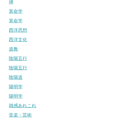
禅
算命学
算命学
西洋思想
西洋文化
道教
陰陽五行
陰陽五行
陰陽道
陽明学
陽明学
雑感あれこれ
音楽・芸術