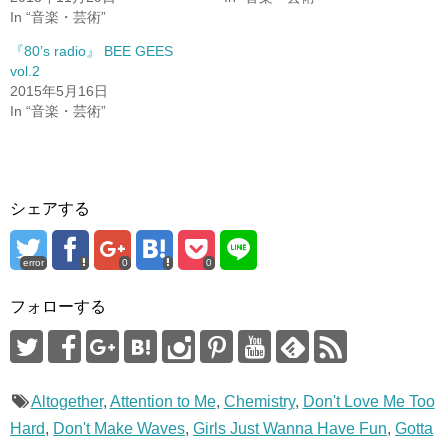
有
ク
(
リ
In “音楽・芸術”
新
ッ
し
ク
『80’s radio』 BEE GEES
い
し
ウ
て
vol.2
ィ
く
ン
だ
2015年5月16日
ド
さ
In “音楽・芸術”
ウ
い
で
(
開
新
き
し
ま
い
す
ウ
)
ィ
ン
ド
シェアする
ウ
で
開
き
error
0
0
ま
す
)
フォローする
Altogether
,
Attention to Me
,
Chemistry
,
Don't Love Me Too
Hard
,
Don't Make Waves
,
Girls Just Wanna Have Fun
,
Gotta