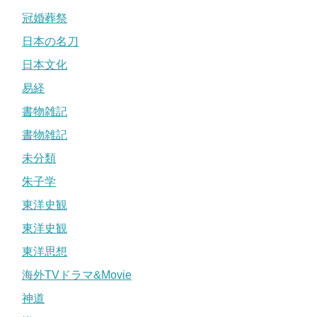
冠婚葬祭
日本の名刀
日本文化
易経
書物雑記
書物雑記
未分類
朱子学
東洋史観
東洋史観
東洋思想
海外TVドラマ&Movie
神道