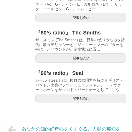
ダー（Vo、G）、バン・E・カルロス（Dr）、リッ
ク・ニールセン（G）、トム・ピー...
記事を読む
『80’s radio』 The Smiths
ザ・スミス (The Smiths) は、日常の怒りや悩みを詩
的に歌うモリッシーと、ジョニー・マーのギターを
軸にしたサウンドが、閉塞状況に置...
記事を読む
『90’s radio』 Seal
シール（Seal）は、抜群の歌唱力を持つイギリス・
ロンドン出身のソウルミュージシャン。 トレヴァ
ー・ホーンをサウンド・パートナーとして、ソウ...
記事を読む
あなたの知的好奇心をくすぐる、人類の英知を