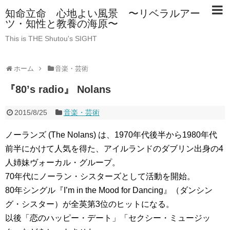
知命立命 心地よい風景 〜リベラルアー
ツ・知性と教養の海原〜
This is THE Shutou's SIGHT
ホーム
音楽・芸術
『80’s radio』 Nolans
2015/8/25
音楽・芸術
ノーランズ (The Nolans) は、1970年代後半から1980年代
前半にかけて人気を得た、アイルランドのダブリン出身の4
人姉妹ヴォーカル・グループ。
70年代にノーラン・シスターズとして活動を開始。
80年シングル『I’m in the Mood for Dancing』（ダンシン
グ・シスター）が全英第3位のヒットになる。
以後「恋のハッピー・デート」「セクシー・ミュージッ