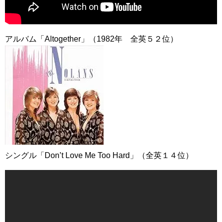
アルバム「Altogether」（1982年 全英５２位）
シングル「Don’t Love Me Too Hard」（全英１４位）