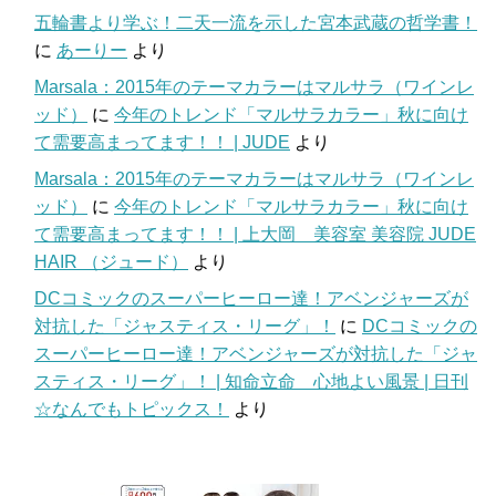
五輪書より学ぶ！二天一流を示した宮本武蔵の哲学書！
に
あーりー
より
Marsala：2015年のテーマカラーはマルサラ（ワインレ
ッド）
に
今年のトレンド「マルサラカラー」秋に向け
て需要高まってます！！ | JUDE
より
Marsala：2015年のテーマカラーはマルサラ（ワインレ
ッド）
に
今年のトレンド「マルサラカラー」秋に向け
て需要高まってます！！ | 上大岡 美容室 美容院 JUDE
HAIR （ジュード）
より
DCコミックのスーパーヒーロー達！アベンジャーズが
対抗した「ジャスティス・リーグ」！
に
DCコミックの
スーパーヒーロー達！アベンジャーズが対抗した「ジャ
スティス・リーグ」！ | 知命立命 心地よい風景 | 日刊
☆なんでもトピックス！
より