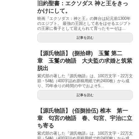
旧約聖書：エクソダス 神と王をきっ
かけにして。
映画『エクソダス：神と王』の舞台は紀元前1300年
のエジプト。 最強の王国として名をはせるエジプト
の王家に養子として迎えられて育ったモーゼは...
記事を読む
【源氏物語】 (捌拾肆) 玉鬘 第二
章 玉鬘の物語 大夫監の求婚と筑紫
脱出
紫式部の著した『源氏物語』は、100万文字・22万文
節・54帖（400字詰め原稿用紙で約2400枚）から成
り、70年余りの時間の中でおよそ5...
記事を読む
【源氏物語】 (佰捌拾伍) 椎本 第一
章 匂宮の物語 春、匂宮、宇治に立
ち寄る
紫式部の著した『源氏物語』は、100万文字・22万文
節・54帖（400字詰め原稿用紙で約2400枚）から成