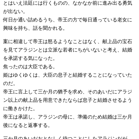
とはいえ法廷には行くものの、なかなか前に進み出る勇気
が出ない。
何日か通い詰めるうち、帝王の方で毎日通っている老女に
興味を持ち、話を聞かれる。
案に相違して帝王は怒るようなことはなく、献上品の宝石
を見てアラジンとは立派な若者にちがいないと考え、結婚
を承諾する気になった。
焦ったのは大臣である。
姫はゆくゆくは、大臣の息子と結婚することになっていた
のだ。
帝王に言上して三か月の猶予を求め、そのあいだにアラジ
ン以上の献上品を用意できたならば息子と結婚させるよう
に働きかけた。
帝王は承諾し、アラジンの母に、準備のため結婚は三か月
後になると返事する。
三か月のあいだおとなしく待つことにしたアラジンだが、