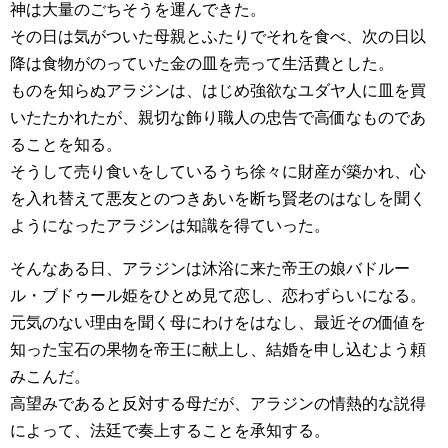
神は大量のごちそうを運んできた。
その日は気がついた母親とふたりでそれを食べ、次の日以
降は食物がのっていた金の皿を売って生活費とした。
ものを知らぬアラジンは、はじめ強欲なユダヤ人に皿を買
いたたかれたが、親切な飾り職人の忠告で高価なものであ
ることを知る。
そうして売り食いをしているうち徐々に財産が築かれ、心
を入れ替えて悪友とのつきあいを断ち賢老のはなしを聞く
ようになったアラジンは知識を得ていった。
そんなある日、アラジンは沐浴に来た帝王の娘バドルー
ル・ブドゥール姫をひとめ見て恋し、恋わずらいになる。
元気のない理由を聞く母にわけをはなし、最近その価値を
知った宝石の果物を帝王に献上し、結婚を申し込むよう頼
みこんだ。
高望みであると反対する母だが、アラジンの情熱的な説得
によって、法廷で奏上することを承知する。