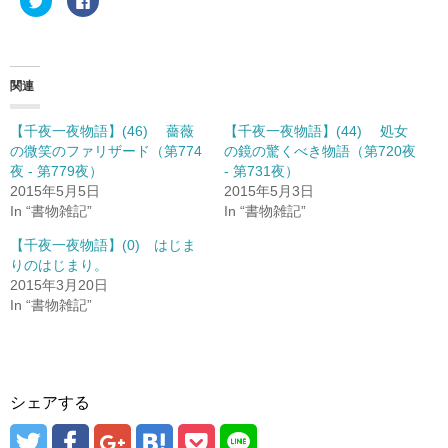
リ
a
ッ
c
ク
e
し
b
て
o
T
o
w
k
関連
i
で
t
共
t
有
e
す
【千夜一夜物語】(46) 薔薇
【千夜一夜物語】(44) 処女
r
る
の微笑のファリザード（第774
の鏡の驚くべき物語（第720夜
で
に
共
は
夜 - 第779夜）
- 第731夜）
有
ク
(
リ
2015年5月5日
2015年5月3日
新
ッ
In “書物雑記”
In “書物雑記”
し
ク
い
し
ウ
て
【千夜一夜物語】(0) はじま
ィ
く
ン
だ
りのはじまり。
ド
さ
2015年3月20日
ウ
い
で
(
In “書物雑記”
開
新
き
し
ま
い
す
ウ
)
ィ
ン
ド
ウ
シェアする
で
開
き
ま