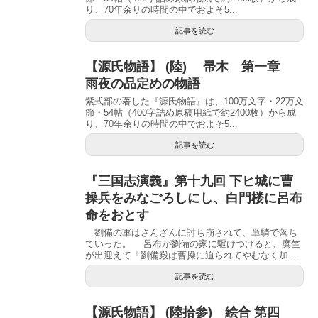
り、70年余りの時間の中でおよそ5...
記事を読む
【源氏物語】 (陸) 帚木 第一章
雨夜の品定めの物語
紫式部の著した『源氏物語』は、100万文字・22万文
節・54帖（400字詰め原稿用紙で約2400枚）から成
り、70年余りの時間の中でおよそ5...
記事を読む
『三国志演義』第十九回 下ヒ城に曹
操兵をみなごろしにし、白門楼に呂布
命をおとす
劉備の軍はさんざんに討ち崩されて、単騎で落ち
ていった。 呂布が劉備の家に駆けつけると、糜竺
が出迎えて「劉備殿は曹操に迫られてやむなく加...
記事を読む
【源氏物語】 (陸拾参) 絵合 第四