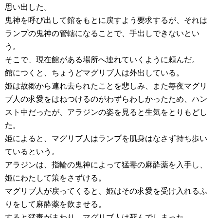
思い出した。
鬼神を呼び出して館をもとに戻すよう要求するが、それは
ランプの鬼神の管轄になることで、手出しできないとい
う。
そこで、現在館がある場所へ連れていくように頼んだ。
館につくと、ちょうどマグリブ人は外出している。
姫は故郷から連れ去られたことを悲しみ、また毎夜マグリ
ブ人の求愛をはねつけるのがわずらわしかったため、ハン
スト中だったが、アラジンの姿を見ると生気をとりもどし
た。
姫によると、マグリブ人はランプを肌身はなさず持ち歩い
ているという。
アラジンは、指輪の鬼神によって猛毒の麻酔薬を入手し、
姫にわたして策をさずける。
マグリブ人が戻ってくると、姫はその求愛を受け入れるふ
りをして麻酔薬を飲ませる。
すると猛毒がまわり、マグリブ人は死んでしまった。