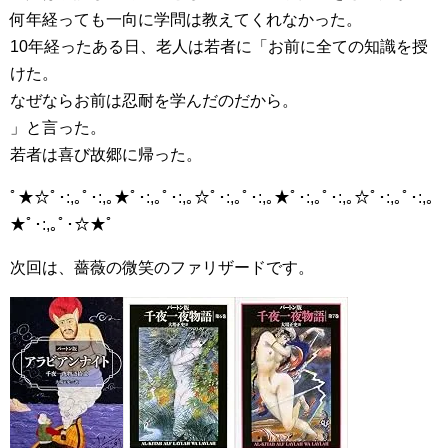
何年経っても一向に学問は教えてくれなかった。
10年経ったある日、老人は若者に「お前に全ての知識を授
けた。
なぜならお前は忍耐を学んだのだから。
」と言った。
若者は喜び故郷に帰った。
ﾟ★☆ﾟ･:,｡ﾟ･:,｡★ﾟ･:,｡ﾟ･:,｡☆ﾟ･:,｡ﾟ･:,｡★ﾟ･:,｡ﾟ･:,｡☆ﾟ･:,｡ﾟ･:,｡
★ﾟ･:,｡ﾟ･☆★ﾟ
次回は、薔薇の微笑のファリザードです。