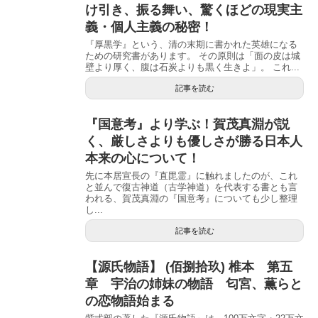
け引き、振る舞い、驚くほどの現実主
義・個人主義の秘密！
『厚黒学』という、清の末期に書かれた英雄になる
ための研究書があります。 その原則は「面の皮は城
壁より厚く、腹は石炭よりも黒く生きよ」。 これ...
記事を読む
『国意考』より学ぶ！賀茂真淵が説
く、厳しさよりも優しさが勝る日本人
本来の心について！
先に本居宣長の『直毘霊』に触れましたのが、これ
と並んで復古神道（古学神道）を代表する書とも言
われる、賀茂真淵の『国意考』についても少し整理
し...
記事を読む
【源氏物語】 (佰捌拾玖) 椎本 第五
章 宇治の姉妹の物語 匂宮、薫らと
の恋物語始まる