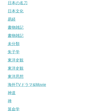
日本の名刀
日本文化
易経
書物雑記
書物雑記
未分類
朱子学
東洋史観
東洋史観
東洋思想
海外TVドラマ&Movie
神道
禅
算命学