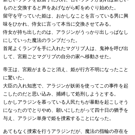
ものと交換すると声をあげながら町をめぐり始めた。
留守を守っていた姫は、おかしなことを言っている男に興
味をひかれ、侍女に言って本当に交換させてみる。
侍女が持ち出したのは、アラジンがうっかり出しっぱなし
にしていった魔法のランプだった。
首尾よくランプを手に入れたマグリブ人は、鬼神を呼び出
して、宮殿ごとマグリブの自分の家へ移動させた。
帝王は、宮殿がまるごと消え、姫が行方不明になったこと
に驚いた。
大臣の入れ知恵で、アラジンが妖術を使ってこの事件を起
こしたのだと思い込み、捕縛して処刑しようとする。
しかしアラジンを慕っている人民たちが暴動を起こしそう
になったのでとりやめ、願いにしたがって四十日の猶予を
与え、アラジン単身で姫を捜索することになった。
あてもなく捜索を行うアラジンだが、魔法の指輪の存在を