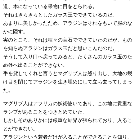
道、木になっている果物に目をとられる。
それはきらきらとしたガラス玉でできているのだ。
あまりに美しかったため、アラジンはそれをもいで服のな
かに隠す。
実のところ、それは種々の宝石でできていたのだが、もの
を知らぬアラジンはガラス玉だと思いこんだのだ。
そうして入り口へ戻ってみると、たくさんのガラス玉のた
め外へ出ることができない。
手を貸してくれと言うとマグリブ人は怒り出し、大地の裂
け目を閉じてアラジンを生き埋めにして立ち去ってしまっ
た。
マグリブ人はアフリカの妖術使いであり、この地に貴重な
ランプがあることをつきとめていた。
しかしそのありかには厳重な結界が張られており、入るこ
とができない。
アラジンという若者だけが入ることができることを知り、