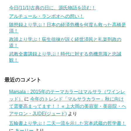
今日(11/1)古典の日に、源氏物語を読む！
アルチュール・ランボオへの想い！
随想録より学ぶ！日本の経済危機を何度も救った高橋是
清！
政談より学ぶ！荻生徂徠が説く経世済民と礼楽刑政の
道！
武教全書講録より学ぶ！時代に対する危機意識と忠誠
観！
最近のコメント
Marsala：2015年のテーマカラーはマルサラ（ワインレ
ッド）
に
今年のトレンド「マルサラカラー」秋に向け
て需要高まってます！！ « 上大岡の美容室・美容院・ヘ
アサロン・JUDE(ジュード)
より
五輪書より学ぶ！二天一流を示した宮本武蔵の哲学書！
に
あーりー
より