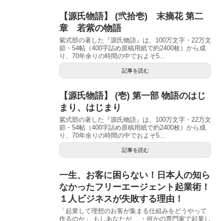
【源氏物語】 (弐拾壱) 末摘花 第二
章 若紫の物語
紫式部の著した『源氏物語』は、100万文字・22万文
節・54帖（400字詰め原稿用紙で約2400枚）から成
り、70年余りの時間の中でおよそ5...
記事を読む
【源氏物語】 (壱) 第一部 物語のはじ
まり、はじまり
紫式部の著した『源氏物語』は、100万文字・22万文
節・54帖（400字詰め原稿用紙で約2400枚）から成
り、70年余りの時間の中でおよそ5...
記事を読む
一生、お客に困らない！日本人の知ら
なかったフリーエージェント起業術！
１人ビジネスが失敗する理由！
「起業して理想のお客が集まる仕組みをどうやって
作るのか」 もしあなたが、 ・何かの専門家で起業し