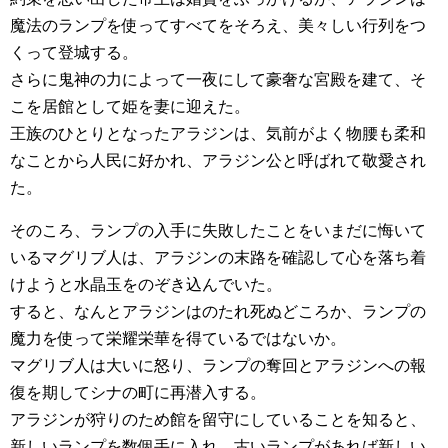
魔法のランプを使ってすべてをそろえ、美々しい行列をつ
くって登城する。
さらに鬼神の力によって一夜にして豪奢な宮殿を建て、そ
こを居館として姫を妻に迎えた。
王族のひとりとなったアラジンは、気前がよく物腰も柔和
なことから人民に好かれ、アラジン公と呼ばれて敬愛され
た。
そのころ、ランプの入手に失敗したことをいまだに悔いて
いるマグリブ人は、アラジンの末路を確認して心を落ち着
けようと水晶玉をのぞき込んでいた。
すると、なんとアラジンはのたれ死ぬどころか、ランプの
魔力を使って栄耀栄華を得ているではないか。
マグリブ人は大いに怒り、ランプの奪回とアラジンへの報
復を期してシナの町に再潜入する。
アラジンが狩りのため館を留守にしていることを知ると、
新しいランプを数個手に入れ、古いランプがあれば新しい