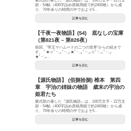
紫式部の著した『源氏物語』は、100万文字・22万文
節・54帖（400字詰め原稿用紙で約2400枚）から成
り、70年余りの時間の中でおよそ5...
記事を読む
【千夜一夜物語】(54) 底なしの宝庫
（第821夜 – 第826夜）
前回、”帝王マハムードの二つの世界”からの続きで
す。 ﾟ★☆ﾟ･:,｡ﾟ･:,｡★ﾟ･:,｡ﾟ･:,｡☆ﾟ･:,｡ﾟ･:,｡
★ﾟ･:,｡...
記事を読む
【源氏物語】 (佰捌拾捌) 椎本 第四
章 宇治の姉妹の物語 歳末の宇治の
姫君たち
紫式部の著した『源氏物語』は、100万文字・22万文
節・54帖（400字詰め原稿用紙で約2400枚）から成
り、70年余りの時間の中でおよそ5...
記事を読む