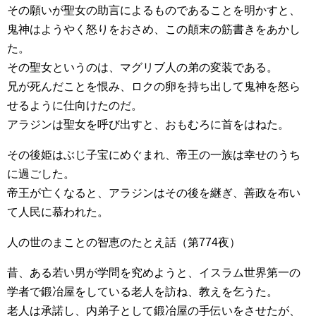
その願いが聖女の助言によるものであることを明かすと、
鬼神はようやく怒りをおさめ、この顛末の筋書きをあかし
た。
その聖女というのは、マグリブ人の弟の変装である。
兄が死んだことを恨み、ロクの卵を持ち出して鬼神を怒ら
せるように仕向けたのだ。
アラジンは聖女を呼び出すと、おもむろに首をはねた。
その後姫はぶじ子宝にめぐまれ、帝王の一族は幸せのうち
に過ごした。
帝王が亡くなると、アラジンはその後を継ぎ、善政を布い
て人民に慕われた。
人の世のまことの智恵のたとえ話（第774夜）
昔、ある若い男が学問を究めようと、イスラム世界第一の
学者で鍛冶屋をしている老人を訪ね、教えを乞うた。
老人は承諾し、内弟子として鍛冶屋の手伝いをさせたが、