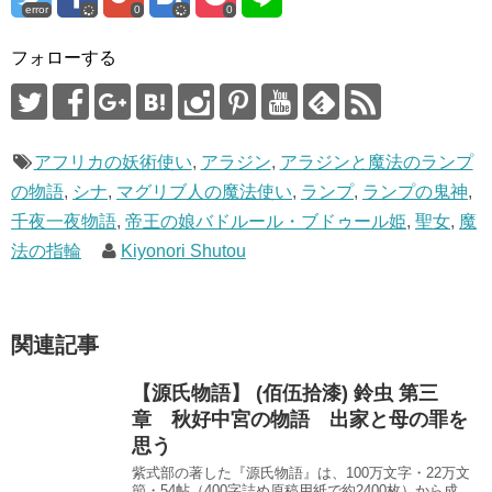
す
error
0
0
)
フォローする
アフリカの妖術使い
,
アラジン
,
アラジンと魔法のランプ
の物語
,
シナ
,
マグリブ人の魔法使い
,
ランプ
,
ランプの鬼神
,
千夜一夜物語
,
帝王の娘バドルール・ブドゥール姫
,
聖女
,
魔
法の指輪
Kiyonori Shutou
関連記事
【源氏物語】 (佰伍拾漆) 鈴虫 第三
章 秋好中宮の物語 出家と母の罪を
思う
紫式部の著した『源氏物語』は、100万文字・22万文
節・54帖（400字詰め原稿用紙で約2400枚）から成