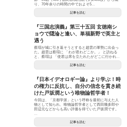
り、70年余りの時間の中でおよそ5...
記事を読む
『三国志演義』第三十五回 玄徳南シ
ョウで隠淪と逢い、単福新野で英主と
遇う
蔡瑁が城に引き返そうとすると趙雲の軍勢に出会っ
た。趙雲は蔡瑁に 「わが君わどこか。」 と訪ねる
と、蔡瑁は 「使君は席を立たれたがどこに行かれ...
記事を読む
『日本イデオロギー論』より学ぶ！時
の権力に反抗し、自分の信念を貫き続
けた戸坂潤という唯物論哲学者！
今回は、「京都学派」という呼称を最初に与えた人
物として知られ、唯物論哲学者として西田幾多郎や
田辺元などからも高い評価を得ていた戸坂潤です。
...
記事を読む