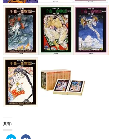
共有:
ク
F