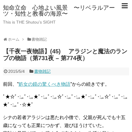
知命立命 心地よい風景 〜リベラルアー
ツ・知性と教養の海原〜
This is THE Shutou's SIGHT
ホーム
書物雑記
【千夜一夜物語】(45) アラジンと魔法のラン
プの物語（第731夜 – 第774夜）
2015/5/4
書物雑記
前回、”
処女の鏡の驚くべき物語
”からの続きです。
ﾟ★☆ﾟ･:,｡ﾟ･:,｡★ﾟ･:,｡ﾟ･:,｡☆ﾟ･:,｡ﾟ･:,｡★ﾟ･:,｡ﾟ･:,｡☆ﾟ･:,｡ﾟ･:,｡
★ﾟ･:,｡ﾟ･☆★ﾟ
シナの若者アラジンは悪たれ小僧で、父親が死んでも十五
歳になっても正業につかず、遊びほうけていた。