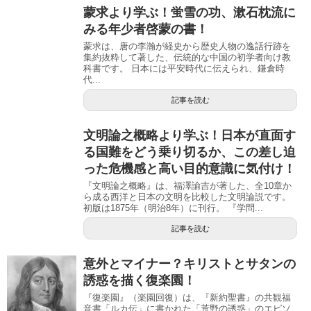
蒙求より学ぶ！蛍雪の功、漱石枕流に
みる年少者啓蒙の書！
蒙求は、唐の李瀚が経史から歴史人物の逸話行跡を
集約抜粋して著した、伝統的な中国の初学者向け教
科書です。 日本には平安時代に伝えられ、鎌倉時
代...
記事を読む
文明論之概略より学ぶ！日本が直面す
る国難をどう乗り切るか、この差し迫
った危機感と高い目的意識に気付け！
『文明論之概略』は、福澤諭吉が著した、全10章か
ら成る西洋と日本の文明を比較した文明論説です。
初版は1875年（明治8年）に刊行。 『学問...
記事を読む
意外とマイナー？キリストとサタンの
誘惑を描く復楽園！
『復楽園』（楽園回復）は、『新約聖書』の共観福
音書「ルカ伝」に書かれた「荒野の誘惑」のエピソ