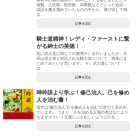
宙観、人生観、処世観、宗教観などといった会話・
談話を書き溜めていたものの中から、選び出して独
立...
記事を読む
騎士道精神！レディ・ファーストに繋
がる紳士の美徳！
先に武士道に関しての整理※）を行いましたが、今
回は武士道と対比される騎士道について、簡単にま
とめてみたいと思います。 ※）武士道について
は、...
記事を読む
呻吟語より学ぶ！修己治人。己を修め
人を治む書！
儒学は”修己治人”己を修め人を治む”の学だと言われ
ています。 つまり、人を治める立場の者はなにより
もまずそういう立場にふさわしいように己を...
記事を読む