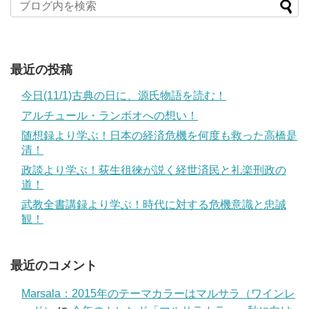
最近の投稿
今日(11/1)古典の日に、源氏物語を読む！
アルチュール・ランボオへの想い！
随想録より学ぶ！日本の経済危機を何度も救った高橋是
清！
政談より学ぶ！荻生徂徠が説く経世済民と礼楽刑政の
道！
武教全書講録より学ぶ！時代に対する危機意識と忠誠
観！
最近のコメント
Marsala：2015年のテーマカラーはマルサラ（ワインレ