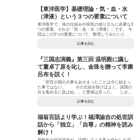
【東洋医学】基礎理論・気・血・水
（津液）という３つの要素について
東洋医学で、体の仕組みや病気の成り立ちに必要な3
つの要素、それが「気・血・水（津液）」です。 今
回はこの3つの要素について、整理してみたいと...
記事を読む
『三国志演義』第三回 温明殿に議し
て董卓丁原を叱し、金珠を贈って李粛
呂布を説く！
「宦官が国の大事をあやまったことは今に始まっ
た事ではない。 その元凶を除けばよく、諸国の
兵を集めるに及ばぬ。」と曹操は言った。 しか...
記事を読む
福翁百話より学ぶ！福澤諭吉の処世訓
話から「独立」「自尊」の精神を読み
解け！
最晩年の福沢諭吉が、訪問してくる客と交わした宇