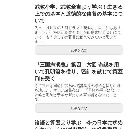
武教小学、武教全書より学ぶ！生きる
上での基本と道徳的な修養の基本につ
いて
先日、ＮＨＫの大河ドラマ「花燃ゆ」※）にもあり
ましたが、松陰が影響を受けた山鹿素行※２）につ
いて、もう少しその著書に触れてみたいと思いま
す。...
記事を読む
『三国志演義』第四十六回 奇謀を用
いて孔明箭を借り、密計を献じて黄蓋
刑を受く
さて魯粛は周瑜に言われて諸葛亮の様子を探りに舟
を訪ねた。すると諸葛亮は、 「蒋幹を手玉に取った
計略と毛玠と于禁が新たな水軍都督となったこと
で...
記事を読む
論語と算盤より学ぶ！今の日本に求め