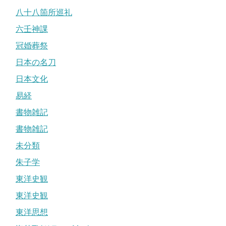
八十八箇所巡礼
六壬神課
冠婚葬祭
日本の名刀
日本文化
易経
書物雑記
書物雑記
未分類
朱子学
東洋史観
東洋史観
東洋思想