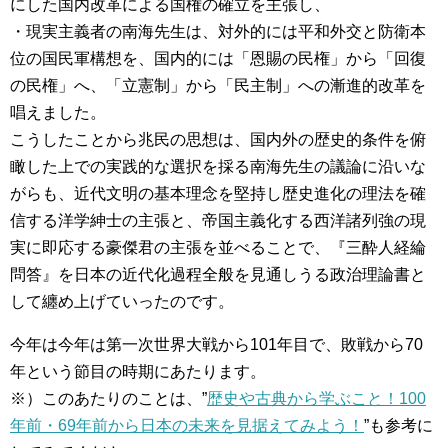
にした国内改革による国権の確立を主張し、
・現実主義者の南海先生は、対外的には平和外交と防衛本
位の国民軍構想を、国内的には「恩賜の民権」から「回復
の民権」へ、「立憲制」から「民主制」への漸進的改革を
唱えました。
こうしたことから兆民の思想は、国内外の歴史的条件を俯
瞰した上での実践的な選択を採る南海先生の議論に沿いな
がらも、近代文明の基本理念を堅持し歴史進化の理法を確
信する洋学紳士の主張と、帝国主義化する西洋諸列強の現
実に即応する豪傑君の主張を並べることで、『三酔人経綸
問答』を日本の近代化過程全般を見通しうる政治理論書と
して纏め上げていったのです。
今年は今年は第一次世界大戦から101年目で、敗戦から70
年という節目の時期にあたります。
※）このあたりのことは、”
歴史や古典から学ぶこと！100
年前・69年前から日本の未来を見据えてみよう！
”も参考に