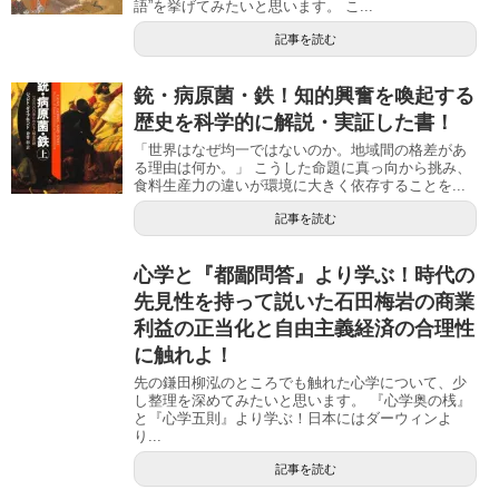
語”を挙げてみたいと思います。 こ...
記事を読む
銃・病原菌・鉄！知的興奮を喚起する
歴史を科学的に解説・実証した書！
「世界はなぜ均一ではないのか。地域間の格差があ
る理由は何か。」 こうした命題に真っ向から挑み、
食料生産力の違いが環境に大きく依存することを...
記事を読む
心学と『都鄙問答』より学ぶ！時代の
先見性を持って説いた石田梅岩の商業
利益の正当化と自由主義経済の合理性
に触れよ！
先の鎌田柳泓のところでも触れた心学について、少
し整理を深めてみたいと思います。 『心学奥の桟』
と『心学五則』より学ぶ！日本にはダーウィンよ
り...
記事を読む