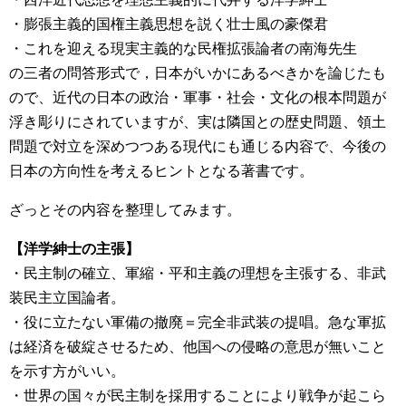
・膨張主義的国権主義思想を説く壮士風の豪傑君
・これを迎える現実主義的な民権拡張論者の南海先生
の三者の問答形式で，日本がいかにあるべきかを論じたも
ので、近代の日本の政治・軍事・社会・文化の根本問題が
浮き彫りにされていますが、実は隣国との歴史問題、領土
問題で対立を深めつつある現代にも通じる内容で、今後の
日本の方向性を考えるヒントとなる著書です。
ざっとその内容を整理してみます。
【洋学紳士の主張】
・民主制の確立、軍縮・平和主義の理想を主張する、非武
装民主立国論者。
・役に立たない軍備の撤廃＝完全非武装の提唱。急な軍拡
は経済を破綻させるため、他国への侵略の意思が無いこと
を示す方がいい。
・世界の国々が民主制を採用することにより戦争が起こら