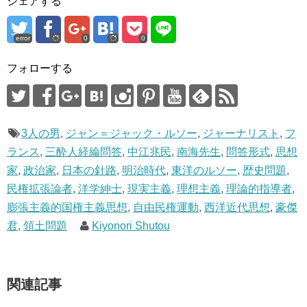
シェアする
き
ま
す
)
error
0
0
フォローする
3人の男
,
ジャン＝ジャック・ルソー
,
ジャーナリスト
,
フ
ランス
,
三酔人経綸問答
,
中江兆民
,
南海先生
,
問答形式
,
思想
家
,
政治家
,
日本の針路
,
明治時代
,
東洋のルソー
,
歴史問題
,
民権拡張論者
,
洋学紳士
,
現実主義
,
理想主義
,
理論的指導者
,
膨張主義的国権主義思想
,
自由民権運動
,
西洋近代思想
,
豪傑
君
,
領土問題
Kiyonori Shutou
関連記事