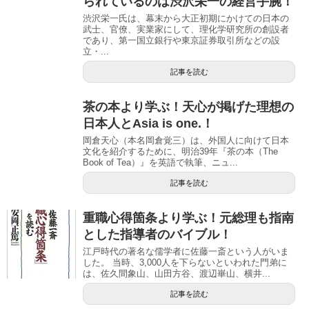
られているのは渋沢栄一の経営手腕！
渋沢栄一氏は、幕末から大正初期にかけての日本の
武士、官僚、実業家にして、理化学研究所の創設者
であり、第一国立銀行や東京証券取引所などの設
立・...
記事を読む
茶の本より学ぶ！天心が掲げた理想の
日本人とAsia is one.！
岡倉天心（本名岡倉覚三）は、外国人に向けて日本
文化を紹介するために、明治39年『茶の本（The
Book of Tea）』を英語で執筆、ニュ...
記事を読む
重職心得箇条より学ぶ！元総理も指南
とした指導者のバイブル！
江戸時代の著名な儒学者に佐藤一斎という人がいま
した。 当時、3,000人を下らないといわれた門弟に
は、佐久間象山、山田方谷、渡辺崋山、横井...
記事を読む