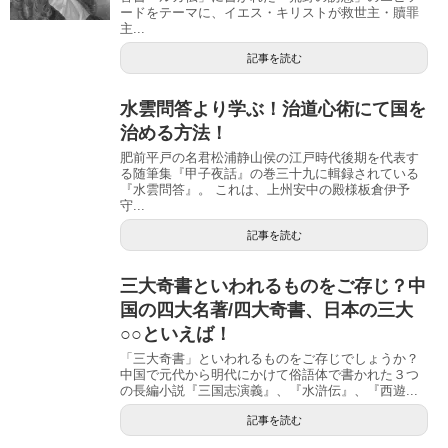
ードをテーマに、イエス・キリストが救世主・贖罪
主...
記事を読む
水雲問答より学ぶ！治道心術にて国を
治める方法！
肥前平戸の名君松浦静山侯の江戸時代後期を代表す
る随筆集『甲子夜話』の巻三十九に輯録されている
『水雲問答』。 これは、上州安中の殿様板倉伊予
守...
記事を読む
三大奇書といわれるものをご存じ？中
国の四大名著/四大奇書、日本の三大
○○といえば！
「三大奇書」といわれるものをご存じでしょうか？
中国で元代から明代にかけて俗語体で書かれた３つ
の長編小説『三国志演義』、『水滸伝』、『西遊...
記事を読む