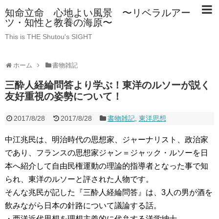
知命立命 心地よい風景 〜リベラルアー
ツ・知性と教養の海原〜
This is THE Shutou's SIGHT
ホーム
書物雑記
三酔人経綸問答より学ぶ！東洋のルソーが説く
友好重視の姿勢について！
2017/8/28
2017/8/28
書物雑記
,
東洋思想
中江兆民は、明治時代の思想家、ジャーナリスト、政治家
であり、フランスの思想家ジャン＝ジャック・ルソーを日
本へ紹介して自由民権運動の理論的指導者となった事で知
られ、東洋のルソーと評された人物です。
そんな兆民が記した『三酔人経綸問答』は、3人の男が酒を
飲みながら日本の針路について議論する話。
・西洋近代思想を理想主義的に代弁する洋学紳士