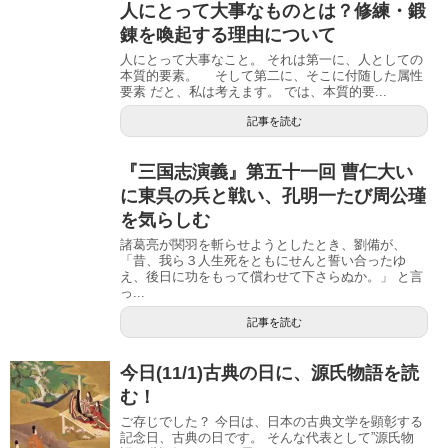
人にとって大事なものとは？修練・鍛
錬を喚起する理由について
人にとって大事なこと。 それは第一に、人としての
本質的要素。 そして第二に、そこに付随した属性
要素 だと、私は考えます。 では、本質的要...
記事を読む
『三国志演義』第五十一回 曹仁大い
に東呉の兵と戦い、孔明一たび周公瑾
を気らしむ
諸葛亮が関羽を斬らせようとしたとき、劉備が、
「昔、我ら３人生死をともにせんと誓い合ったゆ
え、後日に功をもって償わせて下さらぬか。」 と言
っ...
記事を読む
今日(11/1)古典の日に、源氏物語を読
む！
ご存じでした？ 今日は、日本の古典文学を顕彰する
記念日、古典の日です。 そんな代表として”源氏物