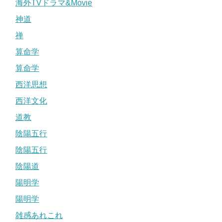
海外TVドラマ&Movie
神道
禅
算命学
算命学
西洋思想
西洋文化
道教
陰陽五行
陰陽五行
陰陽道
陽明学
陽明学
雑感あれこれ