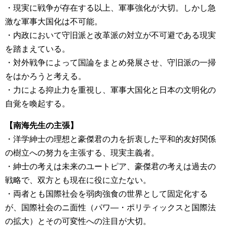
・現実に戦争が存在する以上、軍事強化が大切。しかし急
激な軍事大国化は不可能。
・内政において守旧派と改革派の対立が不可避である現実
を踏まえている。
・対外戦争によって国論をまとめ発展させ、守旧派の一掃
をはかろうと考える。
・力による抑止力を重視し、軍事大国化と日本の文明化の
自覚を喚起する。
【南海先生の主張】
・洋学紳士の理想と豪傑君の力を折衷した平和的友好関係
の樹立への努力を主張する、現実主義者。
・紳士の考えは未来のユートピア、豪傑君の考えは過去の
戦略で、双方とも現在に役に立たない。
・両者とも国際社会を弱肉強食の世界として固定化する
が、国際社会のニ面性（パワ―・ポリティックスと国際法
の拡大）とその可変性への注目が大切。