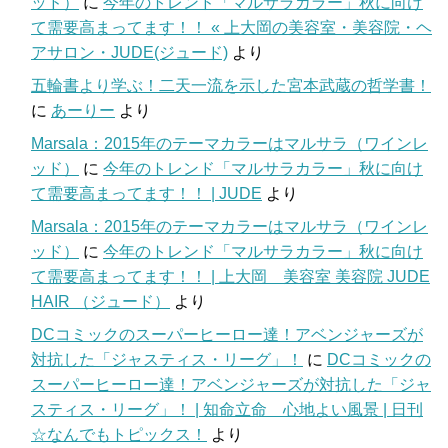
ッド）
に
今年のトレンド「マルサラカラー」秋に向け
て需要高まってます！！ « 上大岡の美容室・美容院・ヘ
アサロン・JUDE(ジュード)
より
五輪書より学ぶ！二天一流を示した宮本武蔵の哲学書！
に
あーりー
より
Marsala：2015年のテーマカラーはマルサラ（ワインレ
ッド）
に
今年のトレンド「マルサラカラー」秋に向け
て需要高まってます！！ | JUDE
より
Marsala：2015年のテーマカラーはマルサラ（ワインレ
ッド）
に
今年のトレンド「マルサラカラー」秋に向け
て需要高まってます！！ | 上大岡 美容室 美容院 JUDE
HAIR （ジュード）
より
DCコミックのスーパーヒーロー達！アベンジャーズが
対抗した「ジャスティス・リーグ」！
に
DCコミックの
スーパーヒーロー達！アベンジャーズが対抗した「ジャ
スティス・リーグ」！ | 知命立命 心地よい風景 | 日刊
☆なんでもトピックス！
より