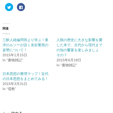
ク
F
リ
a
ッ
c
ク
e
し
b
て
o
T
o
w
k
関連
i
で
t
共
t
有
e
す
三酔人経綸問答より学ぶ！東
人類の歴史に大きな影響を齎
r
る
洋のルソーが説く友好重視の
した本で、古代から現代まで
で
に
共
は
姿勢について！
の知の饗宴を楽しみましょ
有
ク
(
リ
2015年1月15日
その７
新
ッ
In “書物雑記”
2015年6月18日
し
ク
い
し
In “書物雑記”
ウ
て
ィ
く
ン
だ
日本思想の整理マップ！近代
ド
さ
の日本思想をまとめてみる！
ウ
い
で
(
2015年3月31日
開
新
き
し
In “儒教”
ま
い
す
ウ
)
ィ
ン
ド
ウ
で
開