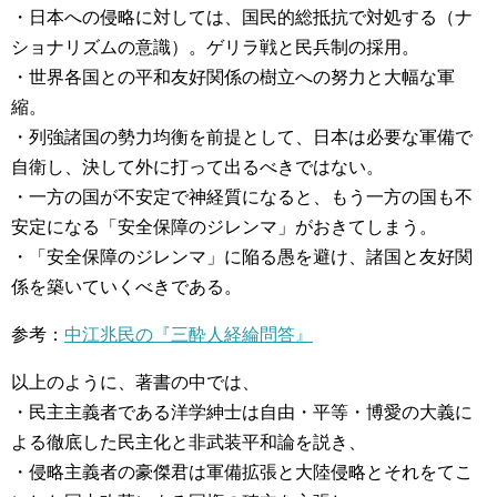
・日本への侵略に対しては、国民的総抵抗で対処する（ナ
ショナリズムの意識）。ゲリラ戦と民兵制の採用。
・世界各国との平和友好関係の樹立への努力と大幅な軍
縮。
・列強諸国の勢力均衡を前提として、日本は必要な軍備で
自衛し、決して外に打って出るべきではない。
・一方の国が不安定で神経質になると、もう一方の国も不
安定になる「安全保障のジレンマ」がおきてしまう。
・「安全保障のジレンマ」に陥る愚を避け、諸国と友好関
係を築いていくべきである。
参考：
中江兆民の『三酔人経綸問答』
以上のように、著書の中では、
・民主主義者である洋学紳士は自由・平等・博愛の大義に
よる徹底した民主化と非武装平和論を説き、
・侵略主義者の豪傑君は軍備拡張と大陸侵略とそれをてこ