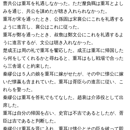
曹共公は重耳を礼遇しなかった。ただ釐負羈は重耳とよし
みを通じ、共公を諌めたが聴き入れられなかった。
重耳が宋を通ったとき、公孫固は宋襄公にこれを礼遇する
ように進言し、襄公はこれに従った。
重耳が鄭を通ったとき、叔詹は鄭文公にこれを礼遇するよ
うに進言するが、文公は聴き入れなかった。
楚成王は周の礼で重耳を饗応した。成王は重耳に帰国した
ら何をしてくれるかと尋ねると、重耳はもし戦場で合った
ら三舎退くと約束した。
秦繆公は５人の娘を重耳に嫁がせたが、その中に懐公に嫁
いだ懐嬴も含まれていた。重耳は胥臣らの進言に従い、こ
れらを娶った。
秦繆公は重耳を答礼でもてなした。趙衰は介添役として出
席した。
重耳は自分の帰国を占い、史官は不吉であるとしたが、胥
臣は吉であると判断した。
秦繆公は重耳を晋に入れ、重耳は懐公とその臣を破って即