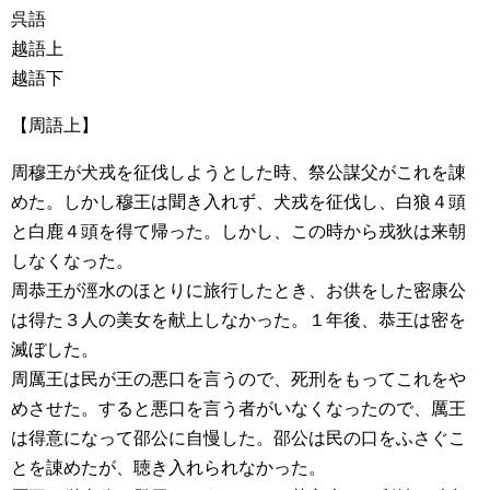
呉語
越語上
越語下
【周語上】
周穆王が犬戎を征伐しようとした時、祭公謀父がこれを諌
めた。しかし穆王は聞き入れず、犬戎を征伐し、白狼４頭
と白鹿４頭を得て帰った。しかし、この時から戎狄は来朝
しなくなった。
周恭王が涇水のほとりに旅行したとき、お供をした密康公
は得た３人の美女を献上しなかった。１年後、恭王は密を
滅ぼした。
周厲王は民が王の悪口を言うので、死刑をもってこれをや
めさせた。すると悪口を言う者がいなくなったので、厲王
は得意になって邵公に自慢した。邵公は民の口をふさぐこ
とを諌めたが、聴き入れられなかった。