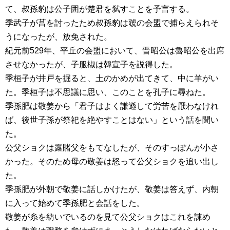
て、叔孫豹は公子囲が楚君を弑すことを予言する。
季武子が莒を討ったため叔孫豹は虢の会盟で捕らえられそ
うになったが、放免された。
紀元前529年、平丘の会盟において、晋昭公は魯昭公を出席
させなかったが、子服椒は韓宣子を説得した。
季桓子が井戸を掘ると、土のかめが出てきて、中に羊がい
た。季桓子は不思議に思い、このことを孔子に尋ねた。
季孫肥は敬姜から「君子はよく謙遜して労苦を厭わなけれ
ば、後世子孫が祭祀を絶やすことはない」という話を聞い
た。
公父ショクは露賭父をもてなしたが、そのすっぽんが小さ
かった。そのため母の敬姜は怒って公父ショクを追い出し
た。
季孫肥が外朝で敬姜に話しかけたが、敬姜は答えず、内朝
に入って始めて季孫肥と会話をした。
敬姜が糸を紡いでいるのを見て公父ショクはこれを諌め