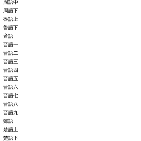
周語中
周語下
魯語上
魯語下
斉語
晋語一
晋語二
晋語三
晋語四
晋語五
晋語六
晋語七
晋語八
晋語九
鄭語
楚語上
楚語下