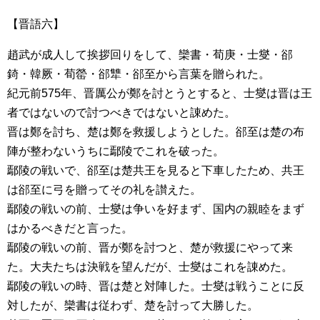
【晋語六】
趙武が成人して挨拶回りをして、欒書・荀庚・士燮・郤
錡・韓厥・荀罃・郤犨・郤至から言葉を贈られた。
紀元前575年、晋厲公が鄭を討とうとすると、士燮は晋は王
者ではないので討つべきではないと諌めた。
晋は鄭を討ち、楚は鄭を救援しようとした。郤至は楚の布
陣が整わないうちに鄢陵でこれを破った。
鄢陵の戦いで、郤至は楚共王を見ると下車したため、共王
は郤至に弓を贈ってその礼を讃えた。
鄢陵の戦いの前、士燮は争いを好まず、国内の親睦をまず
はかるべきだと言った。
鄢陵の戦いの前、晋が鄭を討つと、楚が救援にやって来
た。大夫たちは決戦を望んだが、士燮はこれを諌めた。
鄢陵の戦いの時、晋は楚と対陣した。士燮は戦うことに反
対したが、欒書は従わず、楚を討って大勝した。