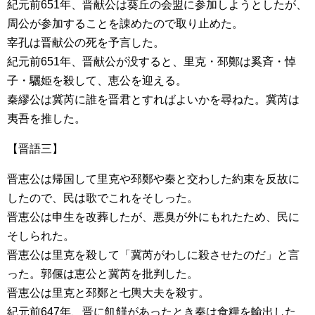
紀元前651年、晋献公は葵丘の会盟に参加しようとしたが、
周公が参加することを諌めたので取り止めた。
宰孔は晋献公の死を予言した。
紀元前651年、晋献公が没すると、里克・邳鄭は奚斉・悼
子・驪姫を殺して、恵公を迎える。
秦繆公は冀芮に誰を晋君とすればよいかを尋ねた。冀芮は
夷吾を推した。
【晋語三】
晋恵公は帰国して里克や邳鄭や秦と交わした約束を反故に
したので、民は歌でこれをそしった。
晋恵公は申生を改葬したが、悪臭が外にもれたため、民に
そしられた。
晋恵公は里克を殺して「冀芮がわしに殺させたのだ」と言
った。郭偃は恵公と冀芮を批判した。
晋恵公は里克と邳鄭と七輿大夫を殺す。
紀元前647年、晋に飢饉があったとき秦は食糧を輸出した