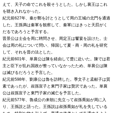
えて、天子の命でこれを殺そうとした。しかし襄王はこれ
を聴き入れなかった。
紀元前627年、秦が鄭を討とうとして周の王城の北門を通過
した。王孫満は秦軍を観察して、秦軍にはきっと天罰がく
だるであろうと予言する。
晋景公は士会を周に聘問させ、周定王は饗宴を設けた。士
会は周の礼について問い、帰国して夏・商・周の礼を研究
して、それを晋の法とした。
紀元前601年、単襄公は陳を経由して楚に赴いた。陳では君
主と臣下が乱れ国政が整っていなかったため、単襄公は陳
は滅びるだろうと予言した。
紀元前598年、劉康公は魯を訪聘した。季文子と孟献子は質
素であったが、叔孫宣子と東門子家は贅沢であった。単襄
公は叔孫宣子と東門子家の滅亡を予言した。
紀元前577年、魯成公の来朝に先立って叔孫喬如が周に入
り、王孫説と語った。王孫説は叔孫喬如が礼を失している