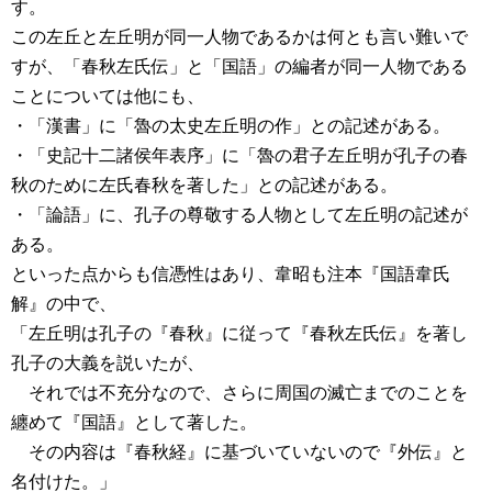
す。
この左丘と左丘明が同一人物であるかは何とも言い難いで
すが、「春秋左氏伝」と「国語」の編者が同一人物である
ことについては他にも、
・「漢書」に「魯の太史左丘明の作」との記述がある。
・「史記十二諸侯年表序」に「魯の君子左丘明が孔子の春
秋のために左氏春秋を著した」との記述がある。
・「論語」に、孔子の尊敬する人物として左丘明の記述が
ある。
といった点からも信憑性はあり、韋昭も注本『国語韋氏
解』の中で、
「左丘明は孔子の『春秋』に従って『春秋左氏伝』を著し
孔子の大義を説いたが、
それでは不充分なので、さらに周国の滅亡までのことを
纏めて『国語』として著した。
その内容は『春秋経』に基づいていないので『外伝』と
名付けた。」