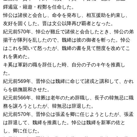
鐸遏寇・籍遊・程鄭を任命した。
悼公は諸侯と会合し、命令を発布し、相互援助を約束し、
友好を固くした。晋は文公以降再び覇者となった。
紀元前570年、悼公が雞丘で諸侯と会合したとき、悼公の弟
揚干が隊列を乱したので、魏絳は彼の御者を斬った。悼公
はこれを聞いて怒ったが、魏絳の書を見て態度を改めてこ
れを褒めた。
キ奚は軍尉の職を辞任した時、自分の子のキ午を推薦し
た。
紀元前569年、晋悼公は魏絳に命じて諸戎と講和して、かれ
らを鎮撫親和させた。
紀元前566年、韓厥は老年のため辞職し、長子の韓無忌に職
務を譲ろうとしたが、韓無忌は辞退した。
紀元前570年、晋悼公は張孟を卿に任じようとしたが、張孟
は辞退して、魏絳を推薦した。悼公は魏絳を新軍の佐と
し、卿に任じた。