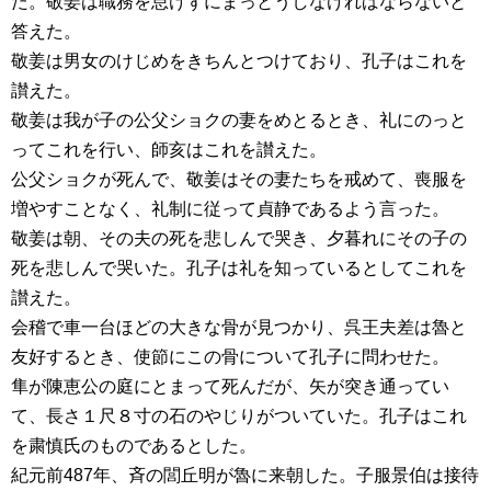
た。敬姜は職務を怠けずにまっとうしなければならないと
答えた。
敬姜は男女のけじめをきちんとつけており、孔子はこれを
讃えた。
敬姜は我が子の公父ショクの妻をめとるとき、礼にのっと
ってこれを行い、師亥はこれを讃えた。
公父ショクが死んで、敬姜はその妻たちを戒めて、喪服を
増やすことなく、礼制に従って貞静であるよう言った。
敬姜は朝、その夫の死を悲しんで哭き、夕暮れにその子の
死を悲しんで哭いた。孔子は礼を知っているとしてこれを
讃えた。
会稽で車一台ほどの大きな骨が見つかり、呉王夫差は魯と
友好するとき、使節にこの骨について孔子に問わせた。
隼が陳恵公の庭にとまって死んだが、矢が突き通ってい
て、長さ１尺８寸の石のやじりがついていた。孔子はこれ
を粛慎氏のものであるとした。
紀元前487年、斉の閭丘明が魯に来朝した。子服景伯は接待