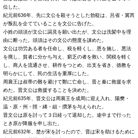
位した。
紀元前636年、先に文公を殺そうとした勃鞮は、呂省・冀芮
が叛乱を企てていることを文公に告げた。
小姓の頭須が文公に謁見を願い出たが、文公は洗髪中を理
由に断った。頭須はその文公の態度を諌めた。
文公は功労ある者を任命し、税を軽くし、恩を施し、悪法
を廃し、貧者に分かち与え、窮乏の者を救い、関税を軽く
し、商人を流通させ、耕作をつとめ、出支を省き、徳教を
明らかにして、民の生活を重厚にした。
周襄王は叔帯の難を避けて鄭に亡命し、晋と秦に救援を求
めた。晋文公は救援することを決めた。
紀元前635年、晋文公は周襄王を成周に迎え入れ、陽樊・
温・原・州・陘・絺・組・攢茅を与えられた。
晋文公は原を討って３日経って退却した。途中まで行った
とき原が降服を申し出た。
紀元前632年、楚が宋を討ったので、晋は宋を助けるために