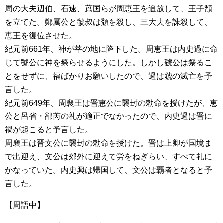
周の大夫辺伯、石速、蔿国らが周恵王を追放して、王子頽
を立てた。鄭厲公と虢叔は頽を殺し、三大夫を誅殺して、
恵王を復位させた。
紀元前661年、神が莘の地に降下した。周恵王は内史過に命
じて虢公に神を祭らせるようにした。しかし虢公は祭るこ
とをせずに、福ばかりお願いしたので、過は虢の滅亡を予
言した。
紀元前649年、周襄王は晋恵公に襲封の勅命を授けたが、恵
公と呂省・郤芮の礼が適正でなかったので、内史過は晋に
禍が起こると予言した。
周襄王は晋文公に襲封の勅命を授けた。晋は上卿が国境ま
で出迎え、文公は郊外に迎えて労をねぎらい、すべて礼に
かなっていた。内史興は帰国して、文公は覇者となると予
言した。
【周語中】