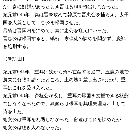
が、秦に飢饉があったとき晋は食糧を輸出しなかった。
紀元前645年、秦は晋を攻めて韓原で晋恵公を捕らえ、太子
圉を人質として、恵公を帰国させた。
呂省は晋国内を治めて、秦に恵公を迎えにいった。
晋恵公は帰国すると、蛾析・家僕徒の諌めを聞かず、慶鄭
を処刑する。
【晋語四】
紀元前644年、重耳は狄から斉へ亡命する途中、五鹿の地で
農夫に食物を請うたところ、土の塊を差し出されたが、重
耳はこれを受け入れた。
紀元前643年、斉桓公が没し、重耳の帰国を支援できる状態
ではなくなったので、狐偃らは張耳を無理矢理連れ出して
斉を出た。
衛文公は重耳を礼遇しなかった。甯遠はこれを諌めたが、
衛文公は聴き入れなかった。