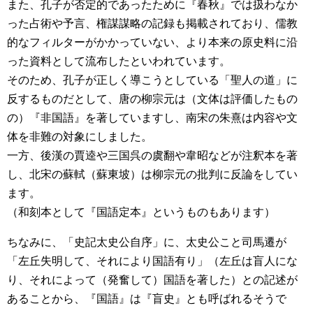
また、孔子が否定的であったために『春秋』では扱わなか
った占術や予言、権謀謀略の記録も掲載されており、儒教
的なフィルターがかかっていない、より本来の原史料に沿
った資料として流布したといわれています。
そのため、孔子が正しく導こうとしている「聖人の道」に
反するものだとして、唐の柳宗元は（文体は評価したもの
の）『非国語』を著していますし、南宋の朱熹は内容や文
体を非難の対象にしました。
一方、後漢の賈逵や三国呉の虞翻や韋昭などが注釈本を著
し、北宋の蘇軾（蘇東坡）は柳宗元の批判に反論をしてい
ます。
（和刻本として『国語定本』というものもあります）
ちなみに、「史記太史公自序」に、太史公こと司馬遷が
「左丘失明して、それにより国語有り」（左丘は盲人にな
り、それによって（発奮して）国語を著した）との記述が
あることから、『国語』は『盲史』とも呼ばれるそうで