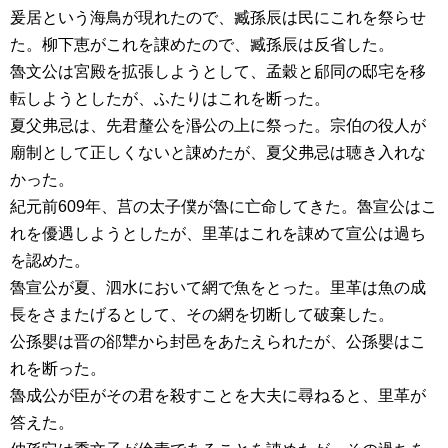
爰居という海鳥が現れたので、臧孫辰は民にこれを祭らせ
た。柳下恵がこれを諌めたので、臧孫辰は反省した。
魯文公は宮殿を拡張しようとして、孟穀と郈同の邸宅を移
転しようとしたが、ふたりはこれを断った。
夏父弗忌は、先君釐公を湣公の上に祭った。宗伯の役人が
廟制として正しくないと諌めたが、夏父弗忌は聴き入れな
かった。
紀元前609年、莒の太子僕が魯に亡命してきた。魯宣公はこ
れを優遇しようとしたが、里革はこれを諌めて宣公は過ち
を認めた。
魯宣公が夏、泗水において網で魚をとった。里革は魚の成
長をさまたげるとして、その網を切断して破棄した。
公孫嬰は晋の郤犨から封邑をあたえられたが、公孫嬰はこ
れを断った。
魯成公が臣がその君を殺すことを大夫に尋ねると、里革が
答えた。