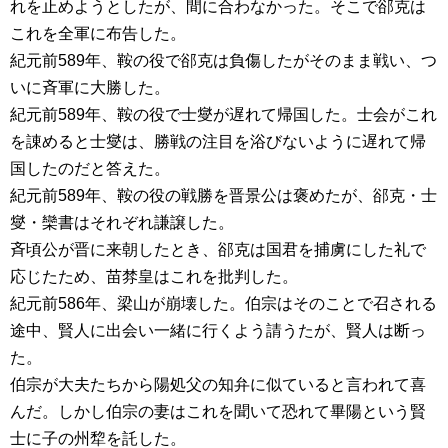
れを止めようとしたが、間に合わなかった。そこで郤克は
これを全軍に布告した。
紀元前589年、鞍の役で郤克は負傷したがそのまま戦い、つ
いに斉軍に大勝した。
紀元前589年、鞍の役で士燮が遅れて帰国した。士会がこれ
を諌めると士燮は、勝戦の注目を浴びないように遅れて帰
国したのだと答えた。
紀元前589年、鞍の役の戦勝を晋景公は褒めたが、郤克・士
燮・欒書はそれぞれ謙譲した。
斉頃公が晋に来朝したとき、郤克は国君を捕虜にした礼で
応じたため、苗棼皇はこれを批判した。
紀元前586年、梁山が崩壊した。伯宗はそのことで召される
途中、賢人に出会い一緒に行くよう請うたが、賢人は断っ
た。
伯宗が大夫たちから陽処父の知弁に似ていると言われて喜
んだ。しかし伯宗の妻はこれを聞いて恐れて畢陽という賢
士に子の州犂を託した。