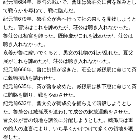
紀元前684年、長勺の戦いで、曹沫は魯荘公に何を頼みとし
て戦うかを尋ねて、戦に臨んだ。
紀元前679年、魯荘公が斉へ行って社の祭りを見物しようと
した。曹沫はこれを諌めたが、荘公は聴き入れなかった。
魯荘公は桓宮を飾った。匠師慶がこれを諌めたが、荘公は
聴き入れなかった。
哀姜が魯に嫁いでくると、男女の礼物の礼が乱れた。夏父
展がこれを諌めたが、荘公は聴き入れなかった。
紀元前666年、魯に飢饉が起きた。荘公は臧孫辰に命じて斉
に穀物援助を請わせた。
紀元前635年、斉が魯を攻めた。臧孫辰は柳下恵に命じて斉
に賄賂を贈り、戦をやめさせた。
紀元前632年、晋文公が衛成公を捕らえて暗殺しようとし
た。魯釐公は臧孫辰を遣わして成公の釈放運動をさせた。
晋文公が曹の領地を諸侯に分配しようとした。臧孫辰は重
の館人の進言により、いち早くかけつけて多くの領地を獲
得した。