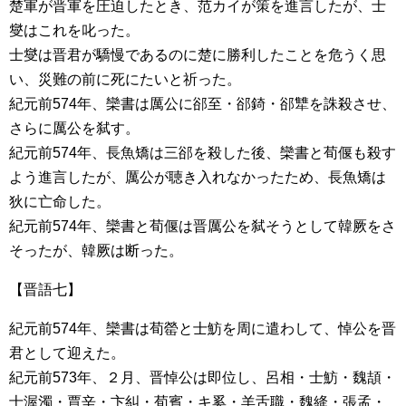
楚軍が晋軍を圧迫したとき、范カイが策を進言したが、士
燮はこれを叱った。
士燮は晋君が驕慢であるのに楚に勝利したことを危うく思
い、災難の前に死にたいと祈った。
紀元前574年、欒書は厲公に郤至・郤錡・郤犨を誅殺させ、
さらに厲公を弑す。
紀元前574年、長魚矯は三郤を殺した後、欒書と荀偃も殺す
よう進言したが、厲公が聴き入れなかったため、長魚矯は
狄に亡命した。
紀元前574年、欒書と荀偃は晋厲公を弑そうとして韓厥をさ
そったが、韓厥は断った。
【晋語七】
紀元前574年、欒書は荀罃と士魴を周に遣わして、悼公を晋
君として迎えた。
紀元前573年、２月、晋悼公は即位し、呂相・士魴・魏頡・
士渥濁・賈辛・卞糾・荀賓・キ奚・羊舌職・魏絳・張孟・