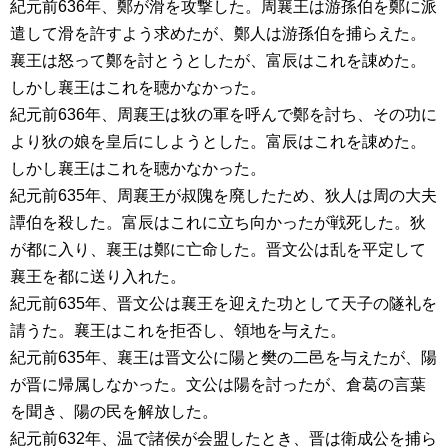
紀元前636年、鄭が滑を攻撃した。周襄王は游孫伯を鄭に派
遣して滑を許すよう求めたが、鄭人は游孫伯を捕らえた。
襄王は怒って鄭を討とうとしたが、富辰はこれを諌めた。
しかし襄王はこれを聴かなかった。
紀元前636年、周襄王は狄の軍を呼んで鄭を討ち、その功に
より狄の娘を皇后にしようとした。富辰はこれを諌めた。
しかし襄王はこれを聴かなかった。
紀元前635年、周襄王が叔隗を廃したため、狄人は周の大夫
譚伯を殺した。富辰はこれに立ち向かったが戦死した。狄
が都に入り、襄王は鄭に亡命した。晋文公は乱を平定して
襄王を都に送り入れた。
紀元前635年、晋文公は襄王を迎えた功として天子の隧礼を
請うた。襄王はこれを拒否し、領地を与えた。
紀元前635年、襄王は晋文公に陽と樊の二邑を与えたが、陽
が晋に帰属しなかった。文公は陽を討ったが、倉葛の言葉
を聞き、陽の民を解放した。
紀元前632年、温で諸侯が会盟したとき、晋は衛成公を捕ら