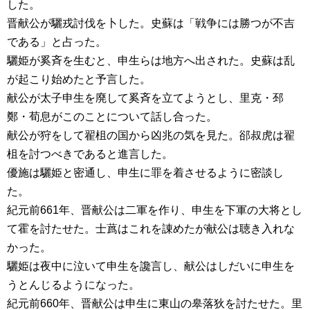
した。
晋献公が驪戎討伐を卜した。史蘇は「戦争には勝つが不吉
である」と占った。
驪姫が奚斉を生むと、申生らは地方へ出された。史蘇は乱
が起こり始めたと予言した。
献公が太子申生を廃して奚斉を立てようとし、里克・邳
鄭・荀息がこのことについて話し合った。
献公が狩をして翟柤の国から凶兆の気を見た。郤叔虎は翟
柤を討つべきであると進言した。
優施は驪姫と密通し、申生に罪を着させるように密談し
た。
紀元前661年、晋献公は二軍を作り、申生を下軍の大将とし
て霍を討たせた。士蔿はこれを諌めたが献公は聴き入れな
かった。
驪姫は夜中に泣いて申生を讒言し、献公はしだいに申生を
うとんじるようになった。
紀元前660年、晋献公は申生に東山の皋落狄を討たせた。里