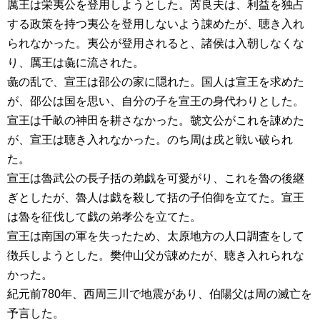
厲王は栄夷公を登用しようとした。芮良夫は、利益を独占
する政策を持つ夷公を登用しないよう諌めたが、聴き入れ
られなかった。夷公が登用されると、諸侯は入朝しなくな
り、厲王は彘に流された。
彘の乱で、宣王は邵公の家に隠れた。国人は宣王を求めた
が、邵公は国を思い、自分の子を宣王の身代わりとした。
宣王は千畝の神田を耕さなかった。虢文公がこれを諌めた
が、宣王は聴き入れなかった。のち周は戌と戦い破られ
た。
宣王は魯武公の長子括の弟戯を可愛がり、これを魯の後継
ぎとしたが、魯人は戯を殺して括の子伯御を立てた。宣王
は魯を征伐して戯の弟孝公を立てた。
宣王は南国の軍を失ったため、太原地方の人口調査をして
徴兵しようとした。樊仲山父が諌めたが、聴き入れられな
かった。
紀元前780年、西周三川で地震があり、伯陽父は周の滅亡を
予言した。