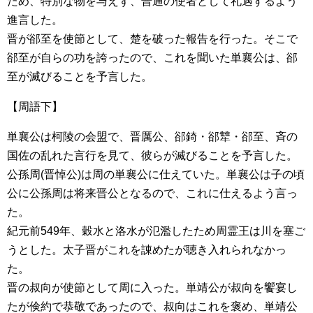
ため、特別な物を与えず、普通の使者として礼遇するよう
進言した。
晋が郤至を使節として、楚を破った報告を行った。そこで
郤至が自らの功を誇ったので、これを聞いた単襄公は、郤
至が滅びることを予言した。
【周語下】
単襄公は柯陵の会盟で、晋厲公、郤錡・郤犨・郤至、斉の
国佐の乱れた言行を見て、彼らが滅びることを予言した。
公孫周(晋悼公)は周の単襄公に仕えていた。単襄公は子の頃
公に公孫周は将来晋公となるので、これに仕えるよう言っ
た。
紀元前549年、穀水と洛水が氾濫したため周霊王は川を塞ご
うとした。太子晋がこれを諌めたが聴き入れられなかっ
た。
晋の叔向が使節として周に入った。単靖公が叔向を饗宴し
たが倹約で恭敬であったので、叔向はこれを褒め、単靖公