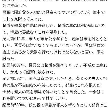
公に推挙した。
甯嬴は陽処父を人物だと見込んでついて行ったが、途中で
これを見限って去った。
趙盾が韓厥を司馬に任命した。趙盾の軍の隊列が乱れたの
で、韓厥は容赦なくこれを処刑した。
紀元前611年、宋人が宋昭公を弑すと、趙盾は宋を討とうと
した。晋霊公は討たなくてもよいと言ったが、晋は諸侯の
盟主であるから天罰を行わなければならないと言い、宋を
討った。
紀元前607年、晋霊公は趙盾を殺そうとしたが不成功に終わ
り、かえって趙穿に殺された。
紀元前592年、郤克は斉に使いしたとき、斉頃公の夫人が郤
克の足が不自由なのを笑ったので、郤克はこれを恨んだ。
士燮は秦人の謎を朝廷で解いたことを自慢した。士会はこ
れを聞いて大いに怒って杖で叩いた。
紀元前589年、鞍の役で韓厥が罪人を斬ろうとして郤克はこ