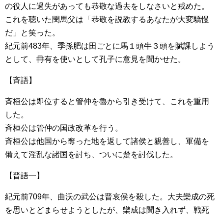
の役人に過失があっても恭敬な過去をしなさいと戒めた。
これを聴いた閔馬父は「恭敬を説教するあなたが大変驕慢
だ」と笑った。
紀元前483年、季孫肥は田ごとに馬１頭牛３頭を賦課しよう
として、冄有を使いとして孔子に意見を聞かせた。
【斉語】
斉桓公は即位すると管仲を魯から引き受けて、これを重用
した。
斉桓公は管仲の国政改革を行う。
斉桓公は他国から奪った地を返して諸侯と親善し、軍備を
備えて淫乱な諸国を討ち、ついに楚を討伐した。
【晋語一】
紀元前709年、曲沃の武公は晋哀侯を殺した。大夫欒成の死
を思いとどまらせようとしたが、欒成は聞き入れず、戦死