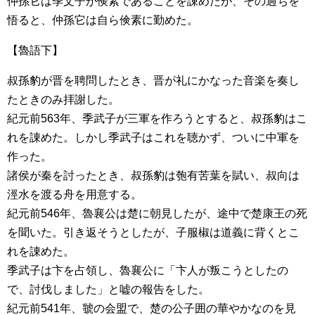
仲孫它は季文子が倹素であることを諌めたが、その過ちを
悟ると、仲孫它は自ら倹素に勤めた。
【魯語下】
叔孫豹が晋を聘問したとき、晋が礼にかなった音楽を奏し
たときのみ拝謝した。
紀元前563年、季武子が三軍を作ろうとすると、叔孫豹はこ
れを諌めた。しかし季武子はこれを聴かず、ついに中軍を
作った。
諸侯が秦を討ったとき、叔孫豹は匏有苦葉を賦い、叔向は
涇水を渡る舟を用意する。
紀元前546年、魯襄公は楚に朝見したが、途中で楚康王の死
を聞いた。引き返そうとしたが、子服椒は道義に背くとこ
れを諌めた。
季武子は卞を占領し、魯襄公に「卞人が叛こうとしたの
で、討伐しました」と嘘の報告をした。
紀元前541年、虢の会盟で、楚の公子囲の華やかなのを見