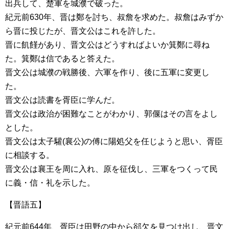
出兵して、楚軍を城濮で破った。
紀元前630年、晋は鄭を討ち、叔詹を求めた。叔詹はみずか
ら晋に投じたが、晋文公はこれを許した。
晋に飢饉があり、晋文公はどうすればよいか箕鄭に尋ね
た。箕鄭は信であると答えた。
晋文公は城濮の戦勝後、六軍を作り、後に五軍に変更し
た。
晋文公は読書を胥臣に学んだ。
晋文公は政治が困難なことがわかり、郭偃はその言をよし
とした。
晋文公は太子驩(襄公)の傅に陽処父を任じようと思い、胥臣
に相談する。
晋文公は襄王を周に入れ、原を征伐し、三軍をつくって民
に義・信・礼を示した。
【晋語五】
紀元前644年、胥臣は田野の中から郤欠を見つけ出し、晋文