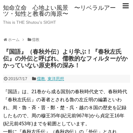
知命立命 心地よい風景 〜リベラルアー
ツ・知性と教養の海原〜
This is THE Shutou's SIGHT
ホーム
儒教
『国語』（春秋外伝）より学ぶ！『春秋左氏
伝』の外伝と呼ばれ、儒教的なフィルターがか
かっていない原史料の深み！
2015/7/17
儒教
,
東洋思想
『国語』は、21巻から成る国別の春秋時代史で、春秋時代
『春秋左氏伝』の著者とされる魯の左丘明の編纂といわ
れ、周・魯・斉・晋・鄭・楚・呉・越の８国の歴史を記録
したもので、周の穆王35年(紀元前967年)から貞定王16年
(紀元前453年)までを範囲としています。
一般に『春秋左氏伝』（春秋内伝）の「外伝」とされ、