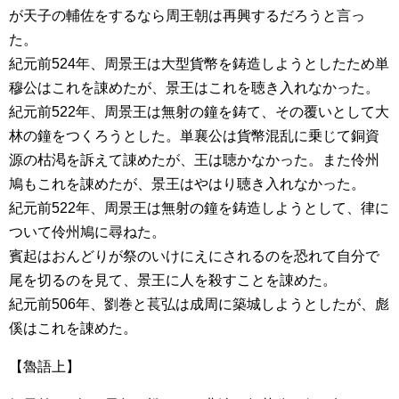
が天子の輔佐をするなら周王朝は再興するだろうと言っ
た。
紀元前524年、周景王は大型貨幣を鋳造しようとしたため単
穆公はこれを諌めたが、景王はこれを聴き入れなかった。
紀元前522年、周景王は無射の鐘を鋳て、その覆いとして大
林の鐘をつくろうとした。単襄公は貨幣混乱に乗じて銅資
源の枯渇を訴えて諌めたが、王は聴かなかった。また伶州
鳩もこれを諌めたが、景王はやはり聴き入れなかった。
紀元前522年、周景王は無射の鐘を鋳造しようとして、律に
ついて伶州鳩に尋ねた。
賓起はおんどりが祭のいけにえにされるのを恐れて自分で
尾を切るのを見て、景王に人を殺すことを諌めた。
紀元前506年、劉巻と萇弘は成周に築城しようとしたが、彪
傒はこれを諌めた。
【魯語上】