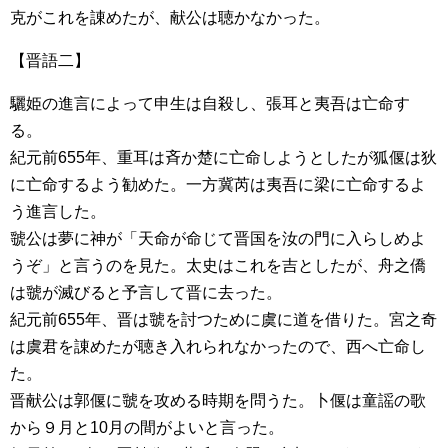
克がこれを諌めたが、献公は聴かなかった。
【晋語二】
驪姫の進言によって申生は自殺し、張耳と夷吾は亡命す
る。
紀元前655年、重耳は斉か楚に亡命しようとしたが狐偃は狄
に亡命するよう勧めた。一方冀芮は夷吾に梁に亡命するよ
う進言した。
虢公は夢に神が「天命が命じて晋国を汝の門に入らしめよ
うぞ」と言うのを見た。太史はこれを吉としたが、舟之僑
は虢が滅びると予言して晋に去った。
紀元前655年、晋は虢を討つために虞に道を借りた。宮之奇
は虞君を諌めたが聴き入れられなかったので、西へ亡命し
た。
晋献公は郭偃に虢を攻める時期を問うた。卜偃は童謡の歌
から９月と10月の間がよいと言った。