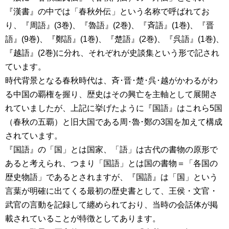
『漢書』の中では「春秋外伝」という名称で呼ばれてお
り、『周語』(3巻)、『魯語』(2巻)、『斉語』(1巻)、『晋
語』(9巻)、『鄭語』(1巻)、『楚語』(2巻)、『呉語』(1巻)、
『越語』(2巻)に分れ、それぞれが史談集という形で記され
ています。
時代背景となる春秋時代は、斉･晋･楚･呉･越がかわるがわ
る中国の覇権を握り、歴史はその興亡を主軸として展開さ
れていましたが、上記に挙げたように『国語』はこれら5国
（春秋の五覇）と旧大国である周･魯･鄭の3国を加えて構成
されています。
『国語』の「国」とは国家、「語」は古代の書物の原形で
あると考えられ、つまり「国語」とは国の書物＝「各国の
歴史物語」であるとされますが、『国語』は「国」という
言葉が明確に出てくる最初の歴史書として、王侯・文官・
武官の言動を記録して纏められており、当時の会話体が掲
載されていることが特徴としてあります。